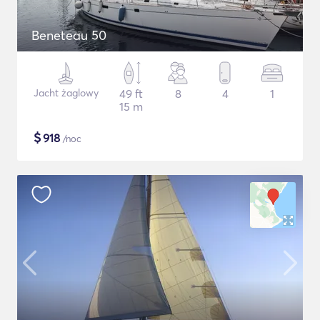
Beneteau 50
Jacht żaglowy
49 ft
8
4
1
15 m
$
918
/noc