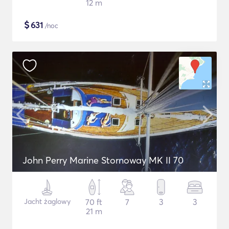
12 m
$
631
/noc
John Perry Marine Stornoway MK II 70
Jacht żaglowy
70 ft
7
3
3
21 m