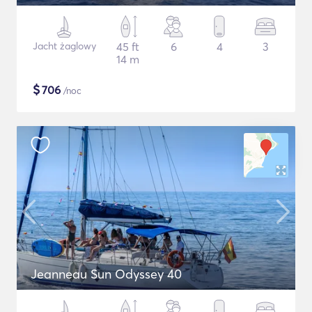
Jacht żaglowy
45 ft
6
4
3
14 m
$
706
/noc
Jeanneau Sun Odyssey 40