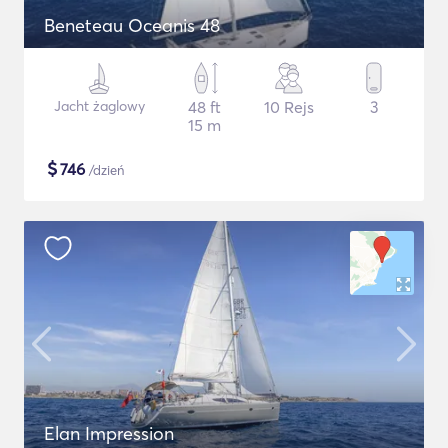
Beneteau Oceanis 48
Jacht żaglowy
48 ft
10 Rejs
3
15 m
$
746
/dzień
Elan Impression