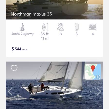
Northman maxus 35
Jacht żaglowy
35 ft
8
3
4
11 m
$
544
/noc