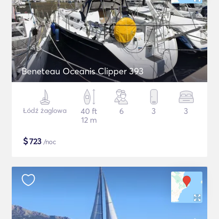
Beneteau Oceanis Clipper 393
Łódź żaglowa
40 ft
6
3
3
12 m
$
723
/noc