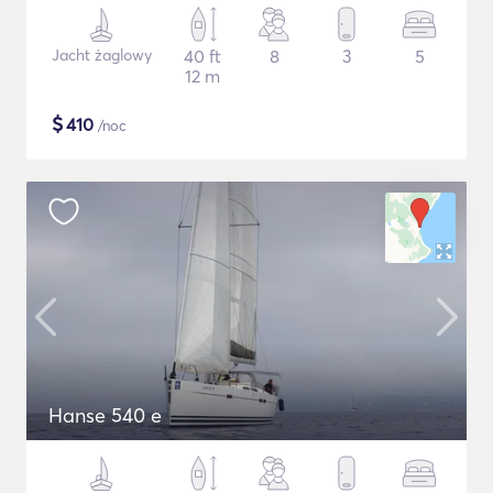
Jacht żaglowy
40 ft
8
3
5
12 m
$
410
/noc
Hanse 540 e