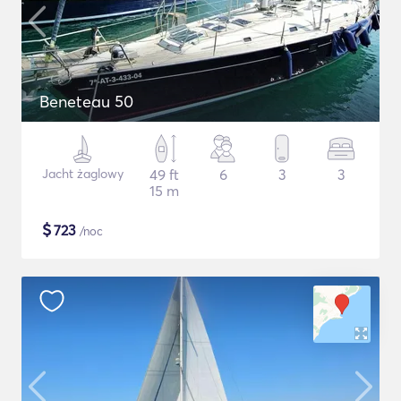
Beneteau 50
Jacht żaglowy
49 ft
6
3
3
15 m
$
723
/noc