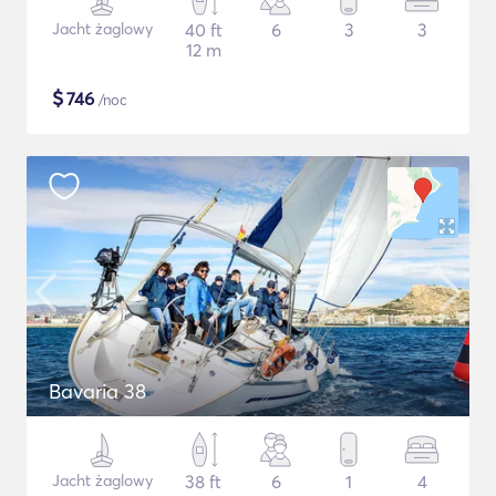
Jacht żaglowy
40 ft
6
3
3
12 m
$
746
/noc
Bavaria 38
Jacht żaglowy
38 ft
6
1
4