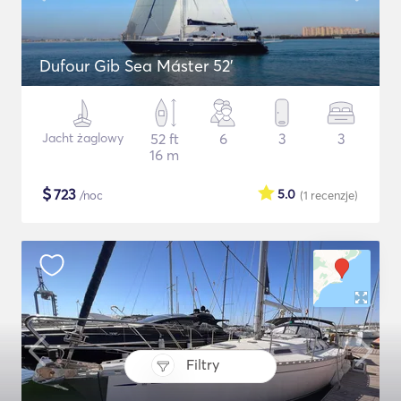
Dufour Gib Sea Máster 52’
Jacht żaglowy
52 ft
6
3
3
16 m
$
723
5.0
/noc
(1
recenzje
)
Filtry