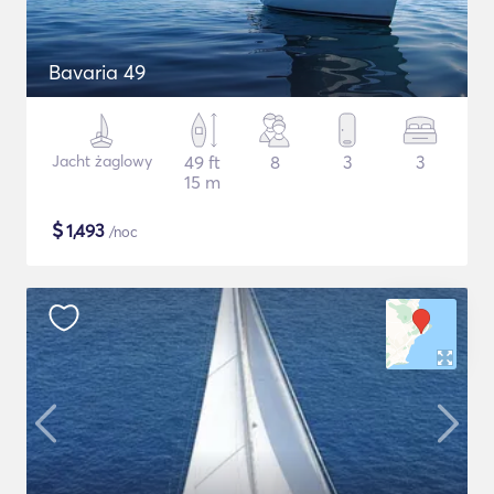
Bavaria 49
Jacht żaglowy
49 ft
8
3
3
15 m
$
1,493
/noc