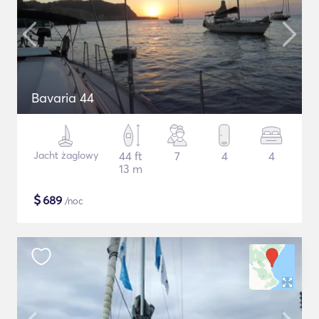
Bavaria 44
Jacht żaglowy
44 ft
7
4
4
13 m
$
689
/noc