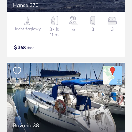
Hanse 370
Jacht żaglowy
37 ft
6
3
3
11 m
$
368
/noc
Bavaria 38