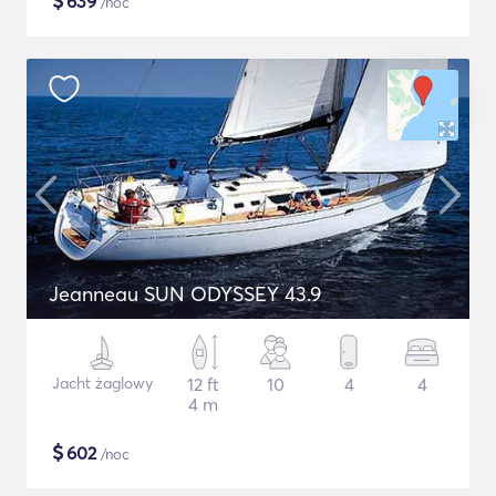
$
639
/noc
Jeanneau SUN ODYSSEY 43.9
Jacht żaglowy
12 ft
10
4
4
4 m
$
602
/noc