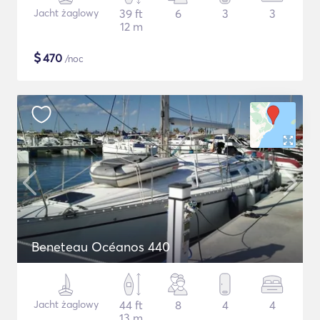
Jacht żaglowy
39 ft
6
3
3
12 m
$
470
/noc
Beneteau Océanos 440
Jacht żaglowy
44 ft
8
4
4
13 m