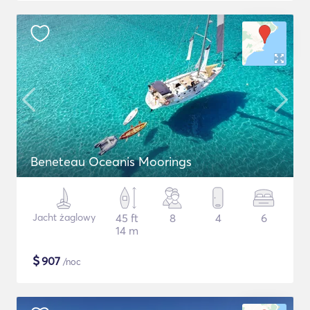
Beneteau Oceanis Moorings
Jacht żaglowy
45 ft
8
4
6
14 m
$
907
/noc