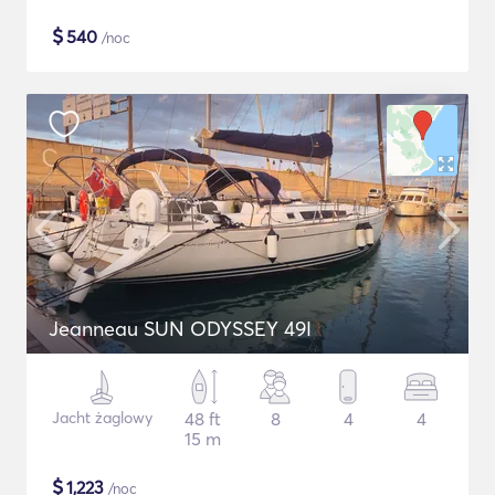
$
540
/noc
Jeanneau SUN ODYSSEY 49I
Jacht żaglowy
48 ft
8
4
4
15 m
$
1,223
/noc