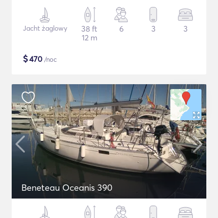
Jacht żaglowy
38 ft
6
3
3
12 m
$
470
/noc
Beneteau Oceanis 390