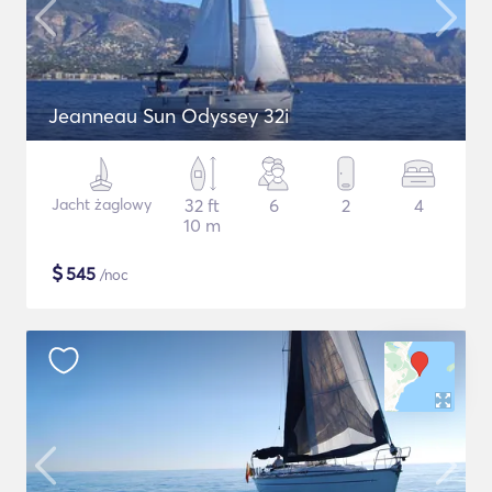
Jeanneau Sun Odyssey 32i
Jacht żaglowy
32 ft
6
2
4
10 m
$
545
/noc