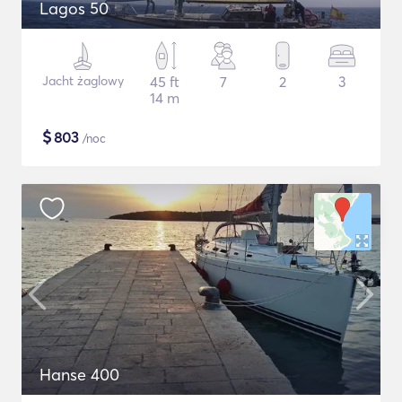
Lagos 50
Jacht żaglowy
45 ft
7
2
3
14 m
$
803
/noc
Hanse 400