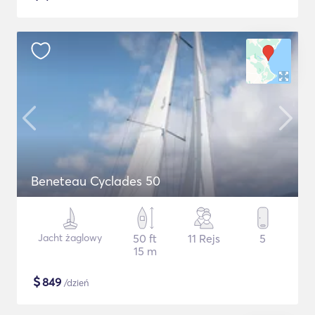
Beneteau Cyclades 50
Jacht żaglowy
50 ft
11 Rejs
5
15 m
$
849
/dzień