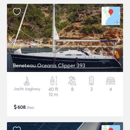
Beneteau Oceanis Clipper 393
Jacht żaglowy
40 ft
8
3
4
12 m
$
608
/noc