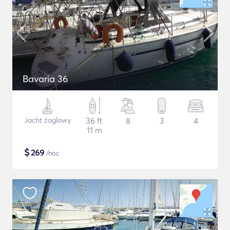
Bavaria 36
Jacht żaglowy
36 ft
8
3
4
11 m
$
269
/noc