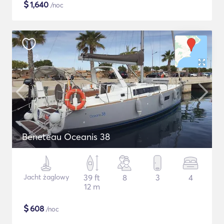
$
1,640
/noc
Beneteau Oceanis 38
Jacht żaglowy
39 ft
8
3
4
12 m
$
608
/noc