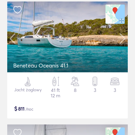
Beneteau Oceanis 41.1
Jacht żaglowy
41 ft
8
3
3
12 m
$
811
/noc