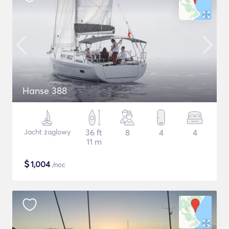
Hanse 388
Jacht żaglowy
36 ft
8
4
4
11 m
$
1,004
/noc