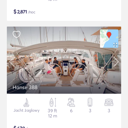
$
2,871
/noc
Hanse 388
Jacht żaglowy
39 ft
6
3
3
12 m