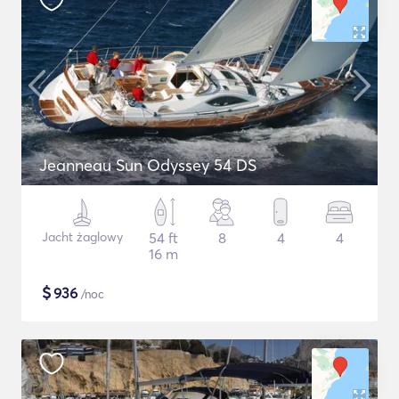
Jeanneau Sun Odyssey 54 DS
Jacht żaglowy
54 ft
8
4
4
16 m
$
936
/noc