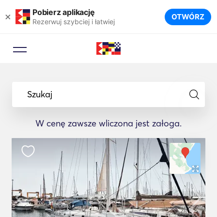
Pobierz aplikację
×
OTWÓRZ
Rezerwuj szybciej i łatwiej
Szukaj
W cenę zawsze wliczona jest załoga.