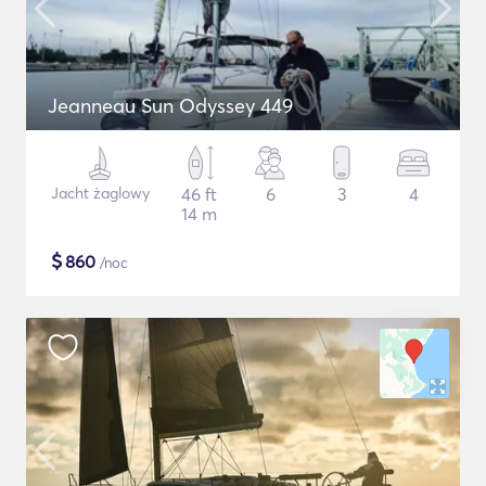
Jeanneau Sun Odyssey 449
Jacht żaglowy
46 ft
6
3
4
14 m
$
860
/noc