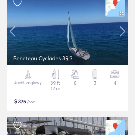
Beneteau Cyclades 39.3
Jacht żaglowy
39 ft
8
3
4
12 m
$
375
/noc