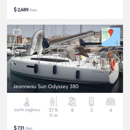
$
2,689
/noc
Jeanneau Sun Odyssey 380
Jacht żaglowy
37 ft
8
3
4
11 m
$
731
/noc