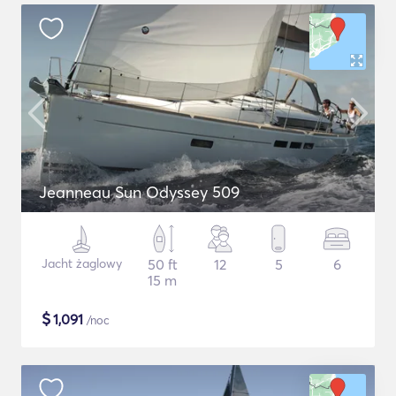
Jeanneau Sun Odyssey 509
Jacht żaglowy
50 ft
12
5
6
15 m
$
1,091
/noc