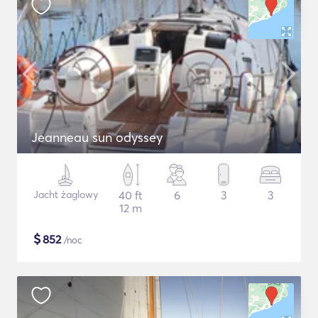
Jeanneau sun odyssey
Jacht żaglowy
40 ft
6
3
3
12 m
$
852
/noc