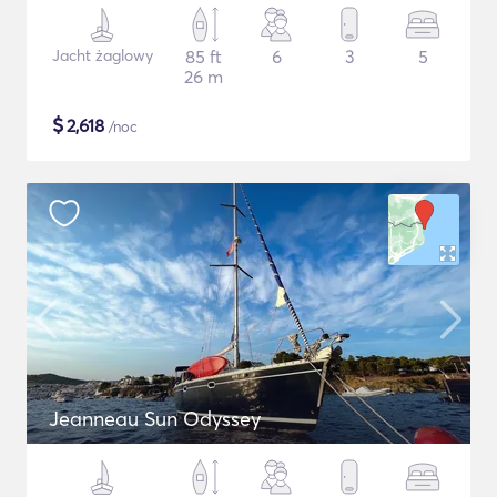
Jacht żaglowy
85 ft
6
3
5
26 m
$
2,618
/noc
Jeanneau Sun Odyssey