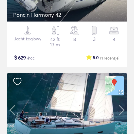
Poncin Harmony 42
Jacht żaglowy
42 ft
8
3
4
13 m
$
629
5.0
/noc
(1
recenzje
)