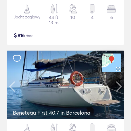
Jacht żaglowy
44 ft
10
4
6
13 m
$
816
/noc
Beneteau First 40.7 in Barcelona