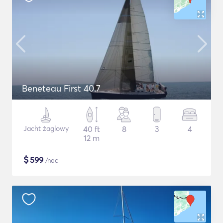
Beneteau First 40.7
Jacht żaglowy
40 ft
8
3
4
12 m
$
599
/noc