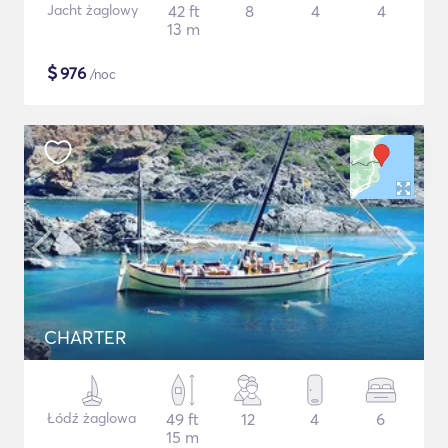
Jacht żaglowy
42 ft
8
4
4
13 m
$
976
/noc
CHARTER
Łódź żaglowa
49 ft
12
4
6
15 m