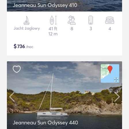
Jeanneau Sun Odyssey 410
Jacht żaglowy
41 ft
8
3
4
12 m
$
736
/noc
Jeanneau Sun Odyssey 440