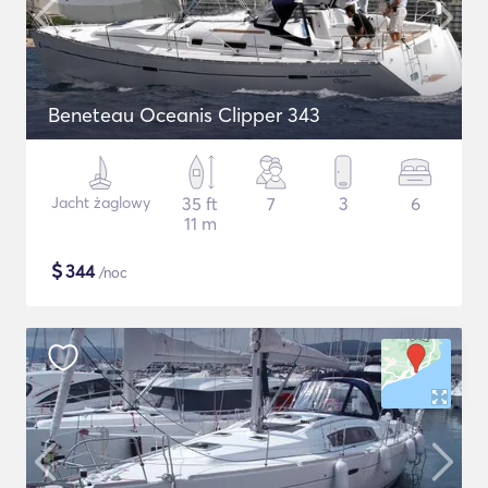
Beneteau Oceanis Clipper 343
Jacht żaglowy
35 ft
7
3
6
11 m
$
344
/noc