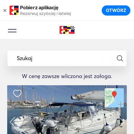
Pobierz aplikację
×
OTWÓRZ
Rezerwuj szybciej i łatwiej
Szukaj
W cenę zawsze wliczona jest załoga.