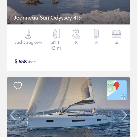
Jeanneau Sun Odyssey 419
Jacht żaglowy
42 ft
8
3
4
13 m
$
658
/noc