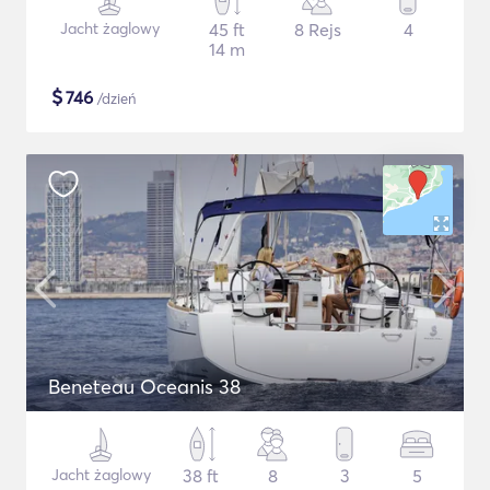
Jacht żaglowy
45 ft
8 Rejs
4
14 m
$
746
/dzień
Beneteau Oceanis 38
Jacht żaglowy
38 ft
8
3
5