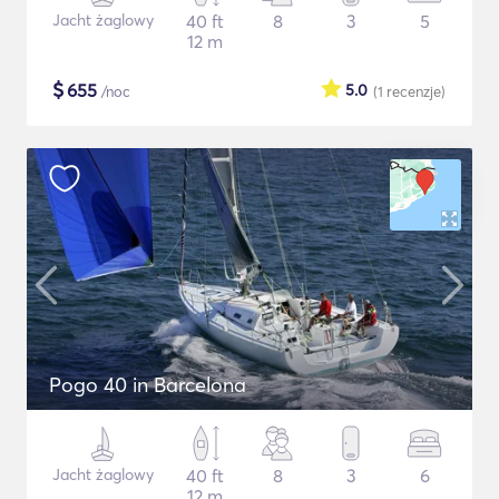
Jacht żaglowy
40 ft
8
3
5
12 m
$
655
5.0
/noc
(1
recenzje
)
Pogo 40 in Barcelona
Jacht żaglowy
40 ft
8
3
6
12 m