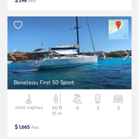
$
298
/noc
Beneteau First 50 Sport
Jacht żaglowy
50 ft
6
3
3
15 m
$
1,665
/noc