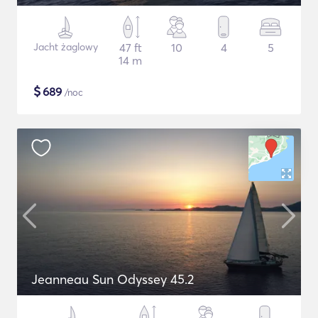
Jacht żaglowy
47 ft
10
4
5
14 m
$
689
/noc
Jeanneau Sun Odyssey 45.2