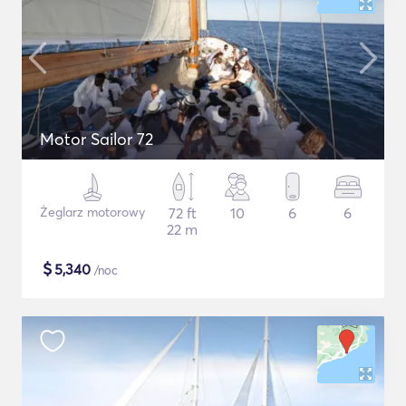
Motor Sailor 72
Żeglarz motorowy
72 ft
10
6
6
22 m
$
5,340
/noc