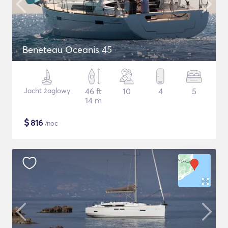
Beneteau Oceanis 45
Jacht żaglowy
46 ft
10
4
5
14 m
$
816
/noc