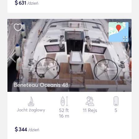
$
631
/dzień
Beneteau Oceanis 48
Jacht żaglowy
52 ft
11 Rejs
5
16 m
$
344
/dzień