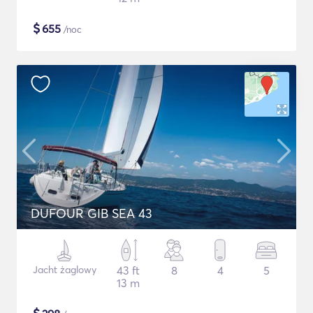
$
655
/noc
DUFOUR GIB SEA 43
Jacht żaglowy
43 ft
8
4
5
13 m