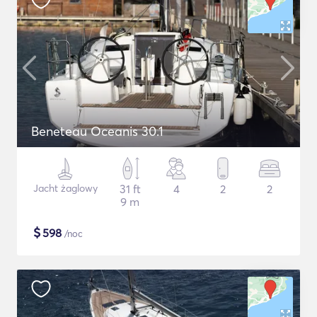
Beneteau Oceanis 30.1
Jacht żaglowy
31 ft
4
2
2
9 m
$
598
/noc