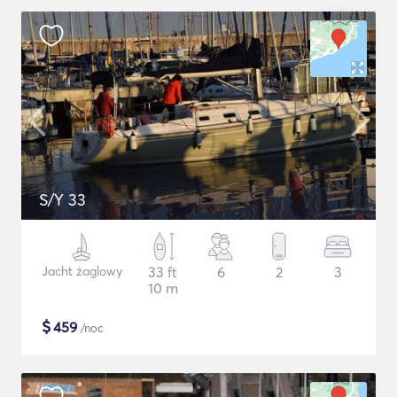
S/Y 33
Jacht żaglowy
33 ft
6
2
3
10 m
$
459
/noc