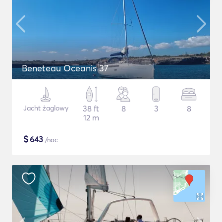
Beneteau Oceanis 37
Jacht żaglowy
38 ft
8
3
8
12 m
$
643
/noc