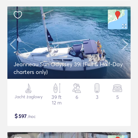
Jeanneau Sun Odyssey 39i (Full & Half-Day
charters only)
Jacht żaglowy
39 ft
6
3
5
12 m
$
597
/noc