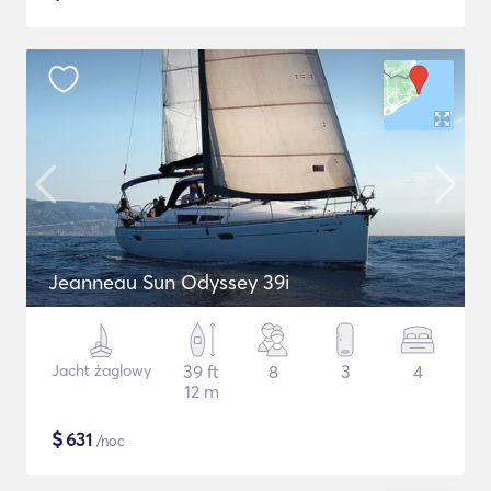
Jeanneau Sun Odyssey 39i
Jacht żaglowy
39 ft
8
3
4
12 m
$
631
/noc