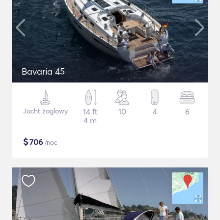
Bavaria 45
Jacht żaglowy
14 ft
10
4
6
4 m
$
706
/noc