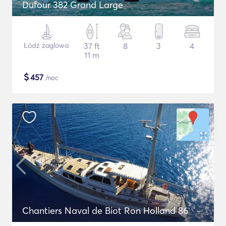
Dufour 382 Grand Large
Łódź żaglowa
37 ft
8
3
4
11 m
$
457
/noc
Chantiers Naval de Biot Ron Holland 86