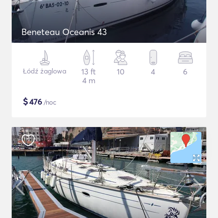
Beneteau Oceanis 43
Łódź żaglowa
13 ft
10
4
6
4 m
$
476
/noc