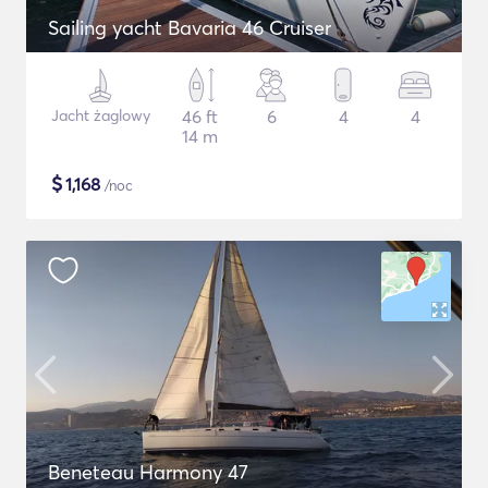
Sailing yacht Bavaria 46 Cruiser
Jacht żaglowy
46 ft
6
4
4
14 m
$
1,168
/noc
Beneteau Harmony 47