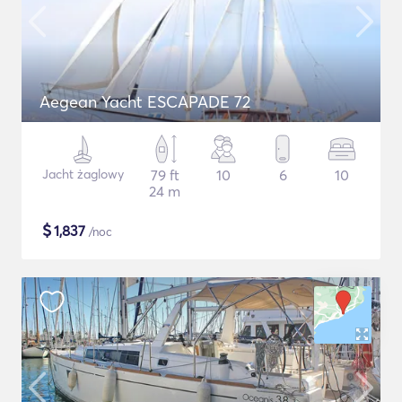
Aegean Yacht ESCAPADE 72
Jacht żaglowy
79 ft
10
6
10
24 m
$
1,837
/noc