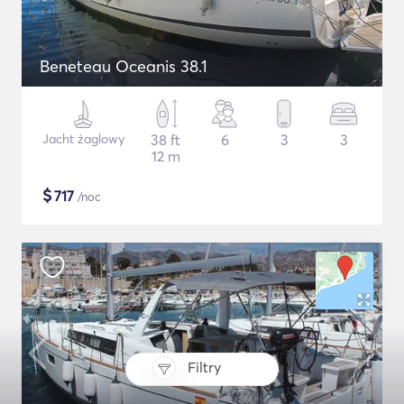
Beneteau Oceanis 38.1
Jacht żaglowy
38 ft
6
3
3
12 m
$
717
/noc
Filtry