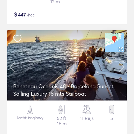
12 m
$
447
/noc
Beneteau Oceanis 48 - Barcelona Sunset
Sailing Luxury 16 mts Sailboat
Jacht żaglowy
52 ft
11 Rejs
5
16 m