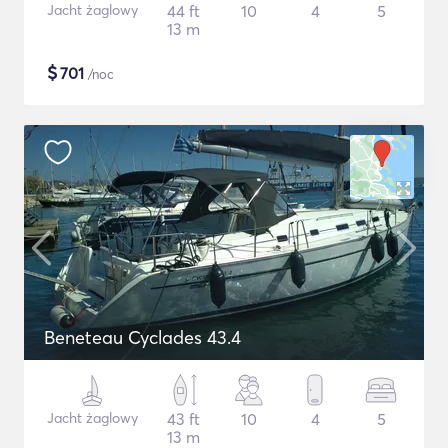
Jacht żaglowy
44 ft
10
4
5
13 m
$
701
/noc
Beneteau Cyclades 43.4
Jacht żaglowy
43 ft
10
4
5
13 m