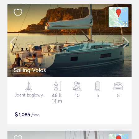
Sailing Volos
Jacht żaglowy
46 ft
10
5
5
14 m
$
1,085
/noc