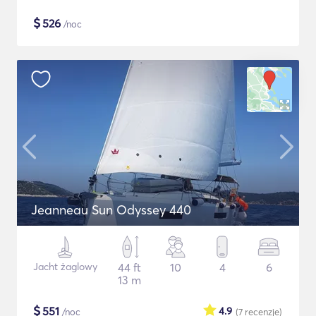
$
526
/noc
Jeanneau Sun Odyssey 440
Jacht żaglowy
44 ft
10
4
6
13 m
$
551
4.9
/noc
(7
recenzje
)