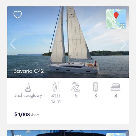
Bavaria C42
Jacht żaglowy
41 ft
6
3
4
12 m
$
1,008
/noc