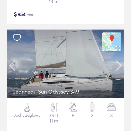
13 m
$
954
/noc
Jeanneau Sun Odyssey 349
Jacht żaglowy
35 ft
6
3
3
11 m