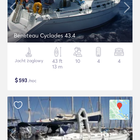
Beneteau Cyclades 43.4
Jacht żaglowy
43 ft
10
4
4
13 m
$
593
/noc