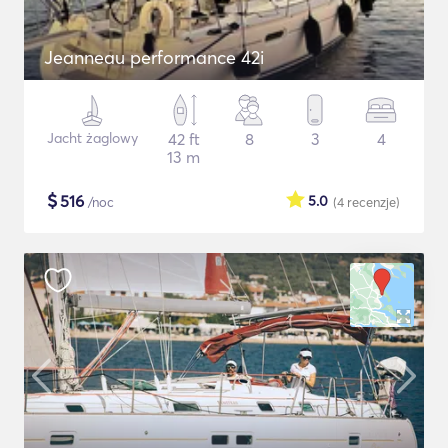
Jeanneau performance 42i
Jacht żaglowy
42 ft
8
3
4
13 m
$
516
5.0
/noc
(4
recenzje
)