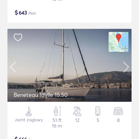
$
643
/noc
Beneteau Idylle 15.50
Jacht żaglowy
51 ft
12
5
8
16 m