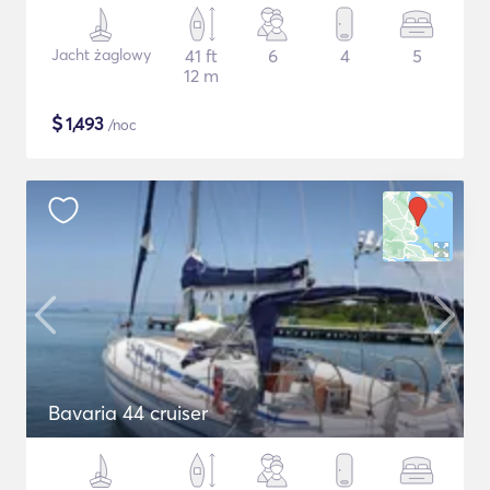
Jacht żaglowy
41 ft
6
4
5
12 m
$
1,493
/noc
Bavaria 44 cruiser