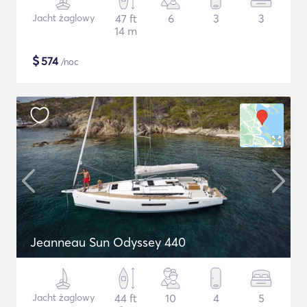
Jacht żaglowy
47 ft
6
3
3
14 m
$
574
/noc
Jeanneau Sun Odyssey 440
Jacht żaglowy
44 ft
10
4
5