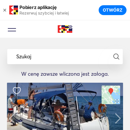
Pobierz aplikację
×
OTWÓRZ
Rezerwuj szybciej i łatwiej
Szukaj
W cenę zawsze wliczona jest załoga.