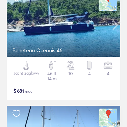
Beneteau Oceanis 46
Jacht żaglowy
46 ft
10
4
4
14 m
$
631
/noc