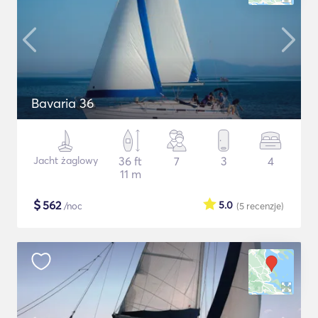
Bavaria 36
Jacht żaglowy
36 ft
7
3
4
11 m
$
562
5.0
/noc
(5
recenzje
)