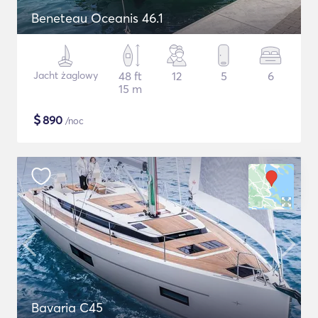
Beneteau Oceanis 46.1
Jacht żaglowy
48 ft
12
5
6
15 m
$
890
/noc
Bavaria C45