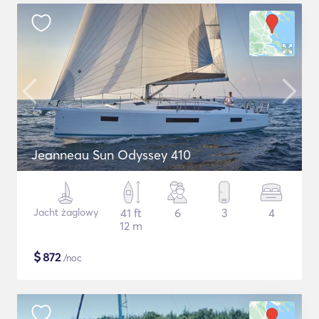
Jeanneau Sun Odyssey 410
Jacht żaglowy
41 ft
6
3
4
12 m
$
872
/noc