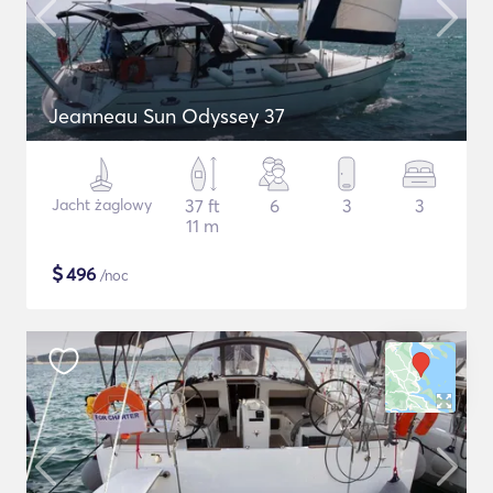
Jeanneau Sun Odyssey 37
Jacht żaglowy
37 ft
6
3
3
11 m
$
496
/noc