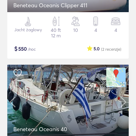
Beneteau Oceanis Clipper 411
Jacht żaglowy
40 ft
10
4
4
12 m
$
550
5.0
/noc
(2
recenzje
)
Beneteau Oceanis 40