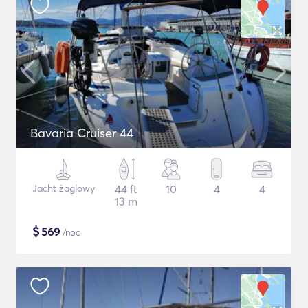
Bavaria Cruiser 44
Jacht żaglowy
44 ft
10
4
4
13 m
$
569
/noc