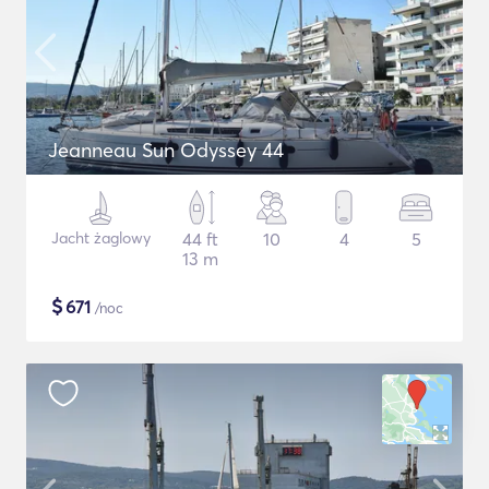
Jeanneau Sun Odyssey 44
Jacht żaglowy
44 ft
10
4
5
13 m
$
671
/noc