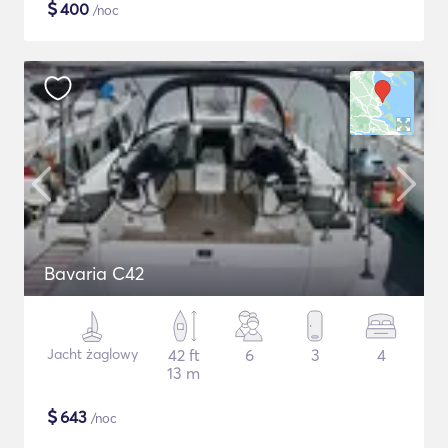
$
400
/noc
Bavaria C42
Jacht żaglowy
42 ft
6
3
4
13 m
$
643
/noc