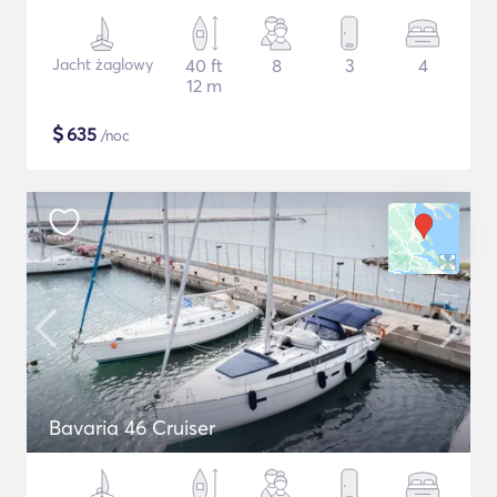
Jacht żaglowy
40 ft
8
3
4
12 m
$
635
/noc
Bavaria 46 Cruiser