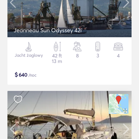
Jeanneau Sun Odyssey 42i
Jacht żaglowy
42 ft
8
3
4
13 m
$
640
/noc