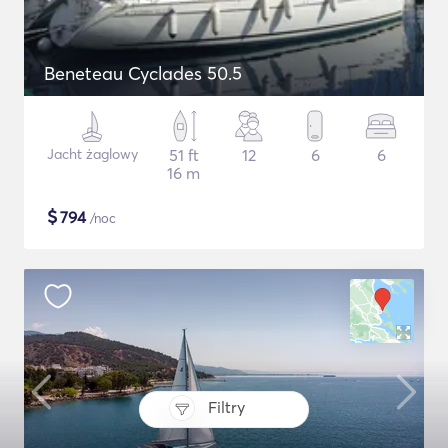
Beneteau Cyclades 50.5
Jacht żaglowy
51 ft
12
6
6
16 m
$
794
/noc
Filtry