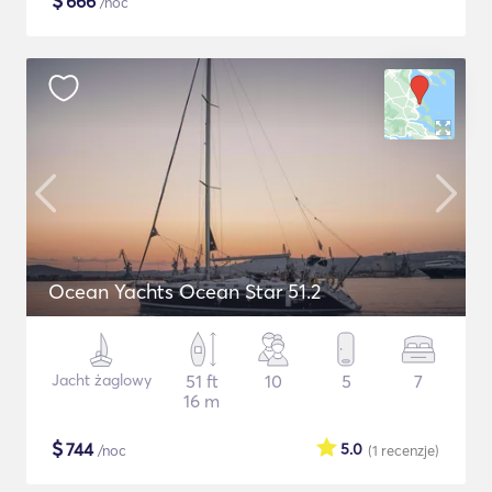
$
666
/noc
Ocean Yachts Ocean Star 51.2
Jacht żaglowy
51 ft
10
5
7
16 m
$
744
5.0
/noc
(1
recenzje
)