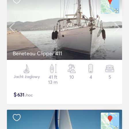
Beneteau Clipper 411
Jacht żaglowy
41 ft
10
4
5
13 m
$
631
/noc