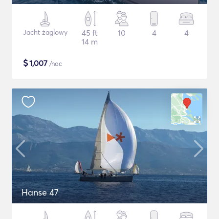
Jacht żaglowy
45 ft
10
4
4
14 m
$
1,007
/noc
Hanse 47