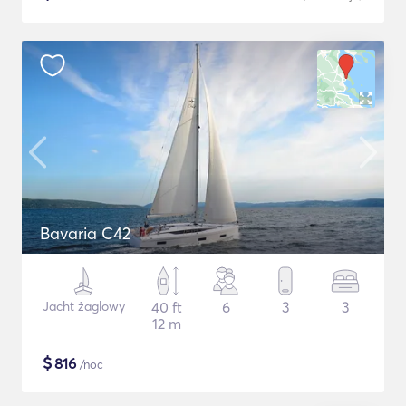
Bavaria C42
Jacht żaglowy
40 ft
6
3
3
12 m
$
816
/noc