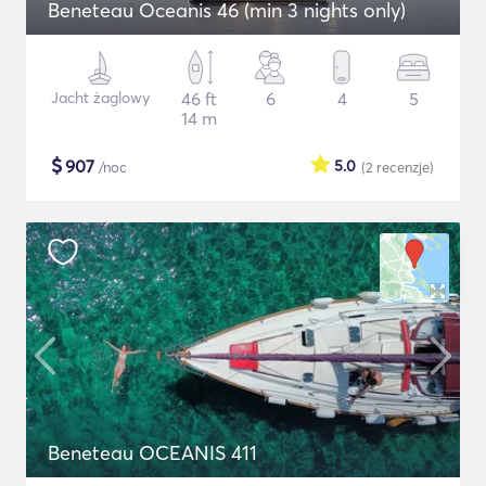
Beneteau Oceanis 46 (min 3 nights only)
Jacht żaglowy
46 ft
6
4
5
14 m
$
907
5.0
/noc
(2
recenzje
)
Beneteau OCEANIS 411