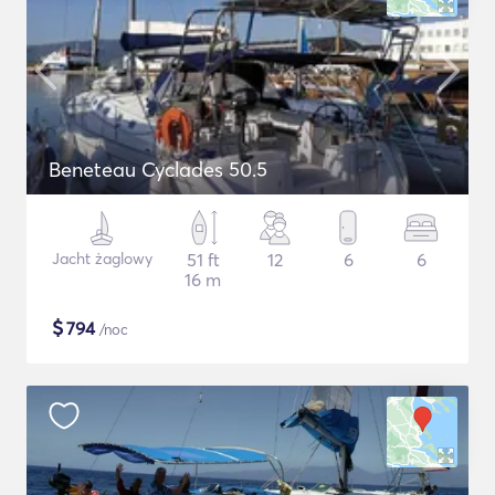
Beneteau Cyclades 50.5
Jacht żaglowy
51 ft
12
6
6
16 m
$
794
/noc