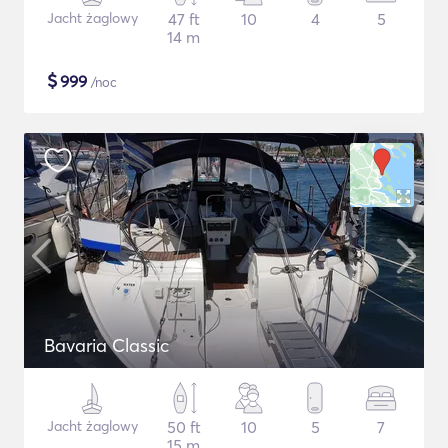
Jacht żaglowy
47 ft
10
4
5
14 m
$
999
/noc
Bavaria Classic
Jacht żaglowy
50 ft
10
5
7
15 m