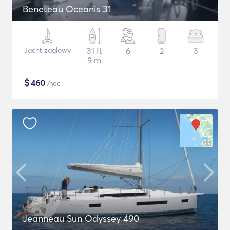
Beneteau Oceanis 31
Jacht żaglowy
31 ft
6
2
3
9 m
$
460
/noc
Jeanneau Sun Odyssey 490