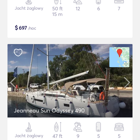
Jacht żaglowy
50 ft
12
6
7
15 m
$
697
/noc
Jeanneau Sun Odyssey 490
Jacht żaglowy
47 ft
9
5
5