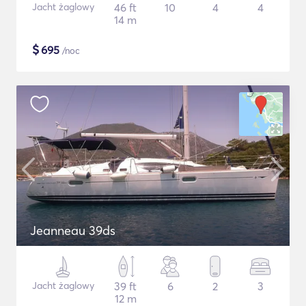
Jacht żaglowy
46 ft
10
4
4
14 m
$
695
/noc
Jeanneau 39ds
Jacht żaglowy
39 ft
6
2
3
12 m