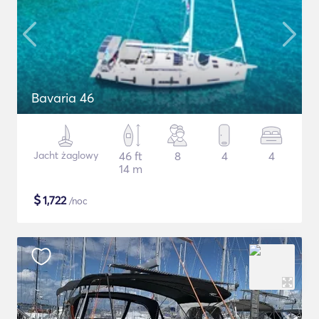
Bavaria 46
Jacht żaglowy
46 ft
8
4
4
14 m
$
1,722
/noc