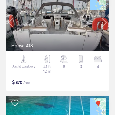
Hanse 418
Jacht żaglowy
41 ft
8
3
4
12 m
$
870
/noc