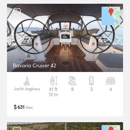
Bavaria Cruiser 42
Jacht żaglowy
41 ft
8
3
4
12 m
$
631
/noc