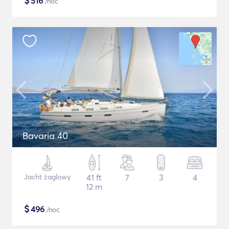
$
516
/noc
Bavaria 40
Jacht żaglowy
41 ft
7
3
4
12 m
$
496
/noc