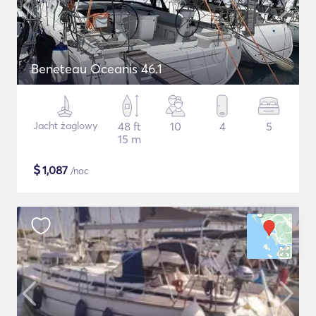
Beneteau Oceanis 46.1
Jacht żaglowy
48 ft
10
4
5
15 m
$
1,087
/noc