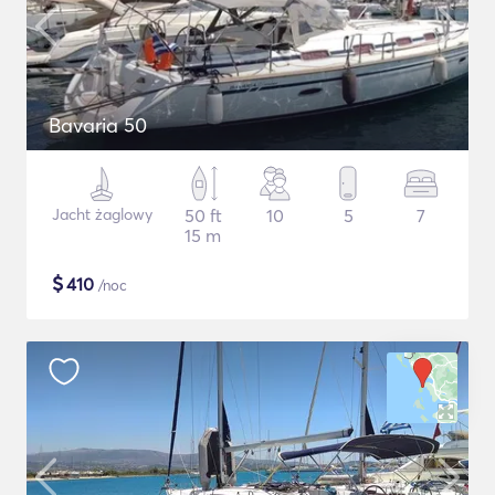
Bavaria 50
Jacht żaglowy
50 ft
10
5
7
15 m
$
410
/noc