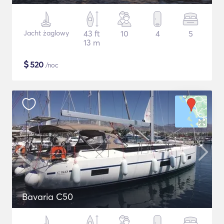
Jacht żaglowy
43 ft
10
4
5
13 m
$
520
/noc
Bavaria C50