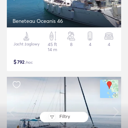
Beneteau Oceanis 46
Jacht żaglowy
45 ft
8
4
4
14 m
$
792
/noc
Filtry