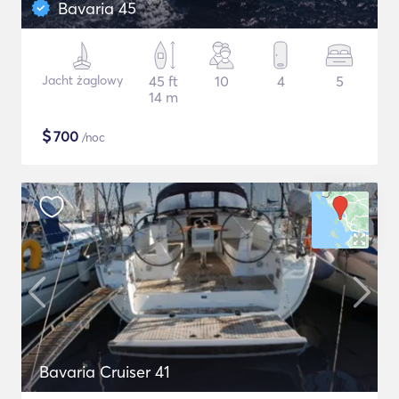
Bavaria 45
Jacht żaglowy
45 ft
10
4
5
14 m
$
700
/noc
Bavaria Cruiser 41