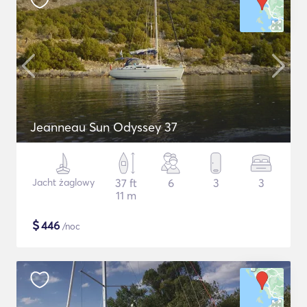
Jeanneau Sun Odyssey 37
Jacht żaglowy
37 ft
6
3
3
11 m
$
446
/noc