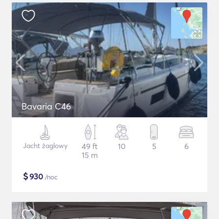
Bavaria C46
Jacht żaglowy
49 ft
10
5
6
15 m
$
930
/noc