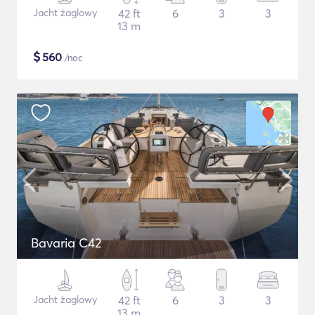
Jacht żaglowy
42 ft
6
3
3
13 m
$
560
/noc
Bavaria C42
Jacht żaglowy
42 ft
6
3
3
13 m