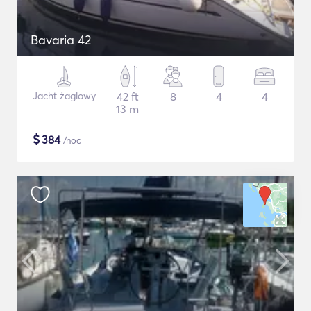
Bavaria 42
Jacht żaglowy
42 ft
8
4
4
13 m
$
384
/noc