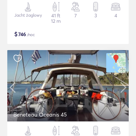
Jacht żaglowy
41 ft
7
3
4
12 m
$
746
/noc
Beneteau Oceanis 45