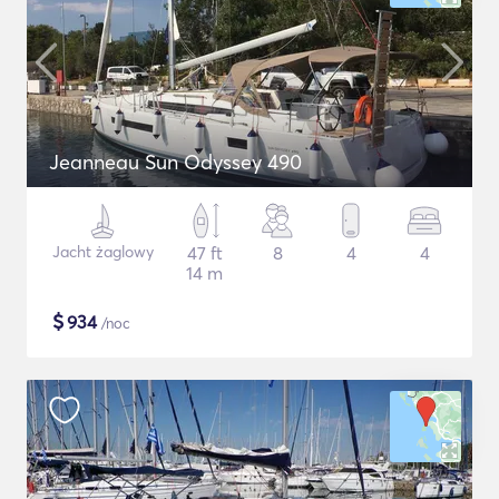
Jeanneau Sun Odyssey 490
Jacht żaglowy
47 ft
8
4
4
14 m
$
934
/noc