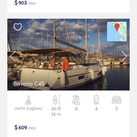
$
903
/noc
Bavaria C45
Jacht żaglowy
46 ft
8
4
5
14 m
$
609
/noc