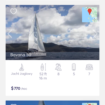
Bavaria 50
Jacht żaglowy
52 ft
8
5
7
16 m
$
770
/noc