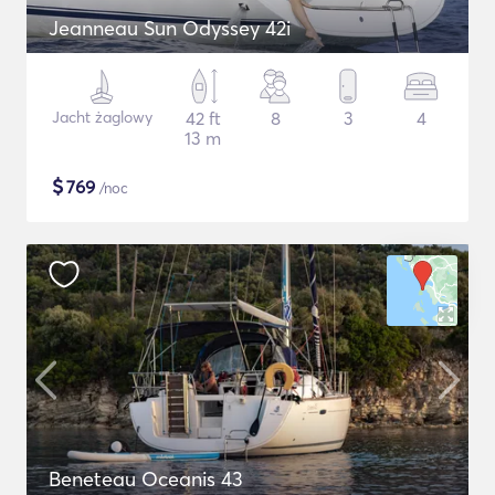
Jeanneau Sun Odyssey 42i
Jacht żaglowy
42 ft
8
3
4
13 m
$
769
/noc
Beneteau Oceanis 43