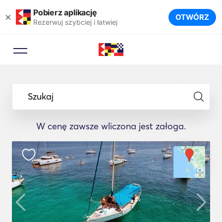
Pobierz aplikację
×
OTWÓRZ
Rezerwuj szybciej i łatwiej
Szukaj
W cenę zawsze wliczona jest załoga.