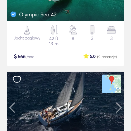
Olympic Sea 42
Jacht żaglowy
42 ft
8
3
3
13 m
$
666
5.0
/noc
(9
recenzje
)