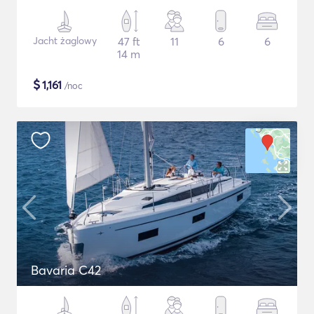
Jacht żaglowy
47 ft
11
6
6
14 m
$
1,161
/noc
Bavaria C42