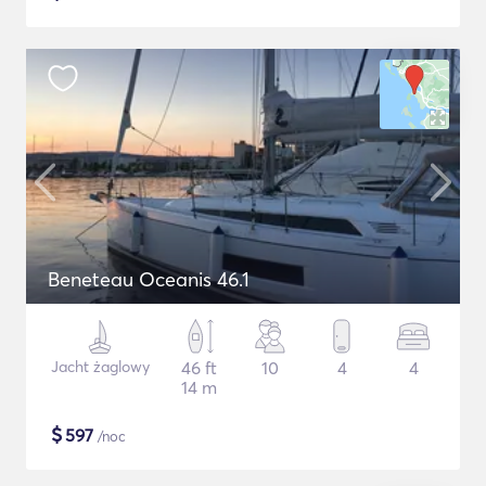
Beneteau Oceanis 46.1
Jacht żaglowy
46 ft
10
4
4
14 m
$
597
/noc