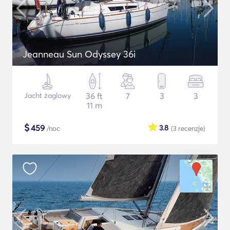
Jeanneau Sun Odyssey 36i
Jacht żaglowy
36 ft
7
3
3
11 m
$
459
3.8
/noc
(3
recenzje
)