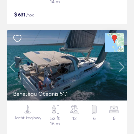
14 m
$
631
/noc
Beneteau Oceanis 51.1
Jacht żaglowy
52 ft
12
6
6
16 m