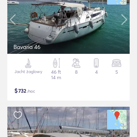
Bavaria 46
Jacht żaglowy
46 ft
8
4
5
14 m
$
732
/noc