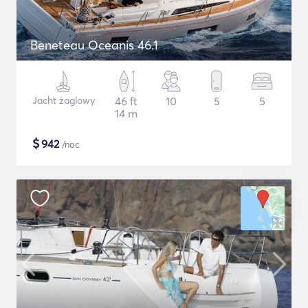
Beneteau Oceanis 46.1
Jacht żaglowy
46 ft
10
5
5
14 m
$
942
/noc