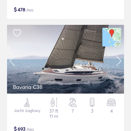
$
478
/noc
Bavaria C38
Jacht żaglowy
37 ft
7
3
4
11 m
$
693
/noc