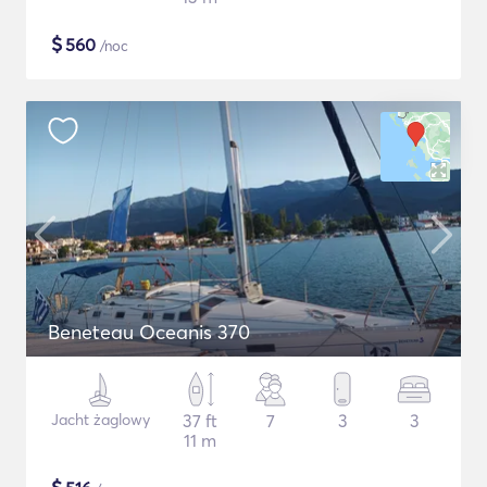
$
560
/noc
Beneteau Oceanis 370
Jacht żaglowy
37 ft
7
3
3
11 m