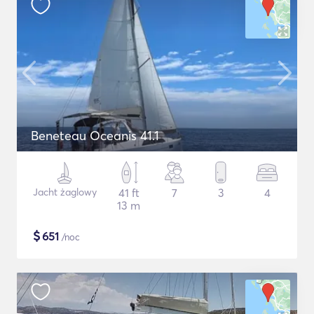
Beneteau Oceanis 41.1
Jacht żaglowy
41 ft
7
3
4
13 m
$
651
/noc