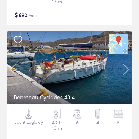
13 m
$
690
/noc
Beneteau Cyclades 43.4
Jacht żaglowy
43 ft
6
4
5
13 m