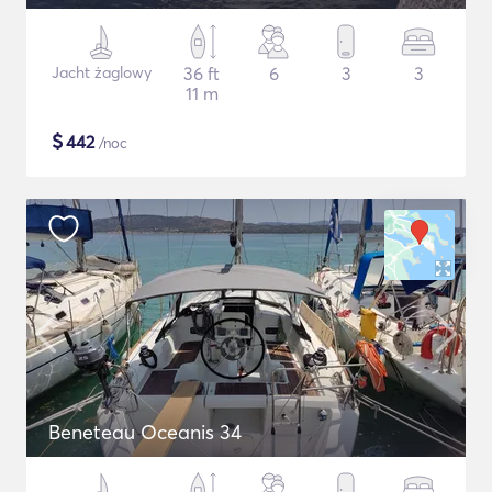
Jacht żaglowy
36 ft
6
3
3
11 m
$
442
/noc
Beneteau Oceanis 34