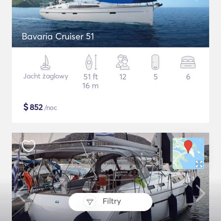
Bavaria Cruiser 51
Jacht żaglowy
51 ft
12
5
6
16 m
$
852
/noc
Filtry