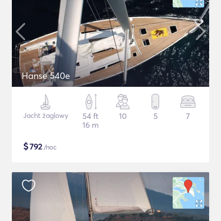
Hanse 540e
Jacht żaglowy
54 ft
10
5
7
16 m
$
792
/noc