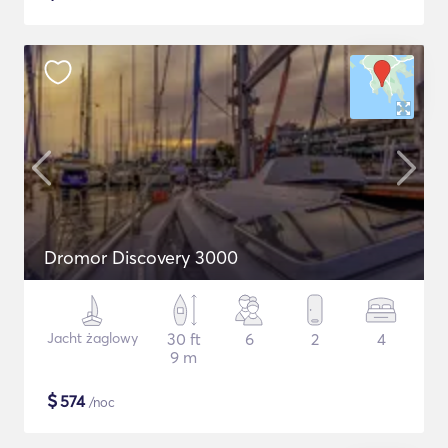
Dromor Discovery 3000
Jacht żaglowy
30 ft
6
2
4
9 m
$
574
/noc