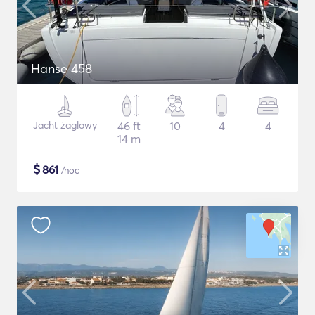
Hanse 458
Jacht żaglowy
46 ft
10
4
4
14 m
$
861
/noc