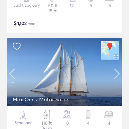
Jacht żaglowy
50 ft
12
5
5
15 m
$
1,102
/noc
Max Oertz Motor Sailer
Schooner
118 ft
8
4
4
36 m