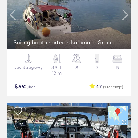
Sailing boat charter in kalamata Greece
Jacht żaglowy
39 ft
8
3
5
12 m
$
562
4.7
/noc
(1
recenzje
)