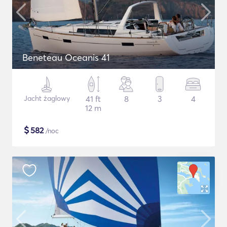
Beneteau Oceanis 41
Jacht żaglowy
41 ft
8
3
4
12 m
$
582
/noc