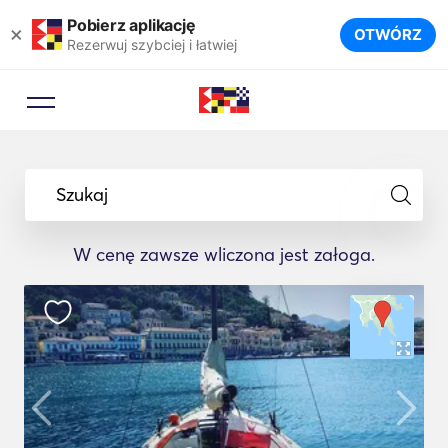
Pobierz aplikację
×
OTWÓRZ
Rezerwuj szybciej i łatwiej
Szukaj
W cenę zawsze wliczona jest załoga.