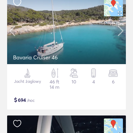
Bavaria Cruiser 46
Jacht żaglowy
46 ft
10
4
6
14 m
$
694
/noc