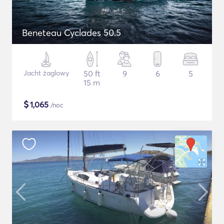
Beneteau Cyclades 50.5
Jacht żaglowy
50 ft
9
6
5
15 m
$
1,065
/noc