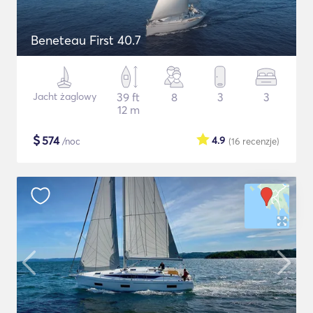
Beneteau First 40.7
Jacht żaglowy
39 ft
8
3
3
12 m
$
574
4.9
/noc
(16
recenzje
)