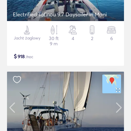
Electrified Tofinou 9.7 Daysailer in Mani
Jacht żaglowy
30 ft
4
2
6
9 m
$
918
/noc