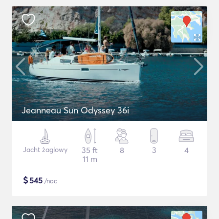
Jeanneau Sun Odyssey 36i
Jacht żaglowy
35 ft
8
3
4
11 m
$
545
/noc