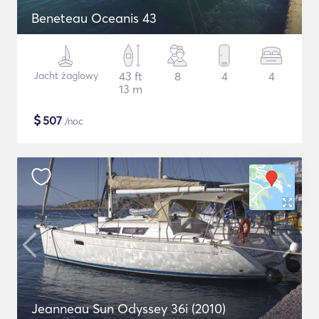
Beneteau Oceanis 43
Jacht żaglowy
43 ft
8
4
4
13 m
$
507
/noc
Jeanneau Sun Odyssey 36i (2010)