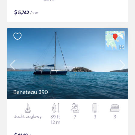
$
5,742
/noc
Beneteau 390
Jacht żaglowy
39 ft
7
3
3
12 m