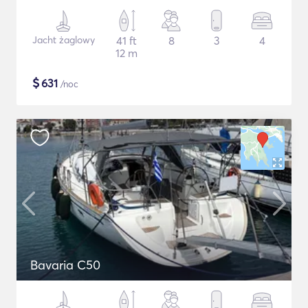
Jacht żaglowy
41 ft
8
3
4
12 m
$
631
/noc
Bavaria C50