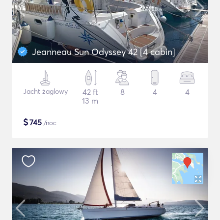
Jeanneau Sun Odyssey 42 [4 cabin]
Jacht żaglowy
42 ft
8
4
4
13 m
$
745
/noc