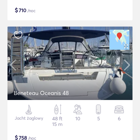
$
710
/noc
Beneteau Oceanis 48
Jacht żaglowy
48 ft
10
5
6
15 m
$
758
/noc