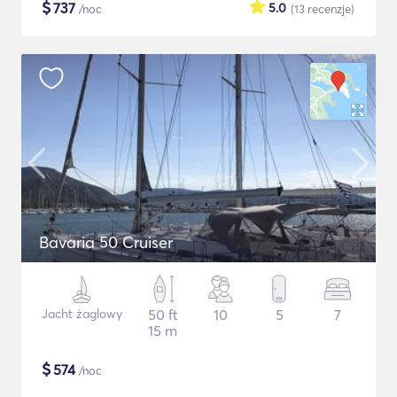
$
737
5.0
/noc
(13
recenzje
)
Bavaria 50 Cruiser
Jacht żaglowy
50 ft
10
5
7
15 m
$
574
/noc