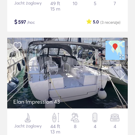
Jacht żaglowy
49 ft
10
5
7
15 m
$
597
5.0
/noc
(3
recenzje
)
Elan Impression 43
Jacht żaglowy
44 ft
8
4
4
13 m