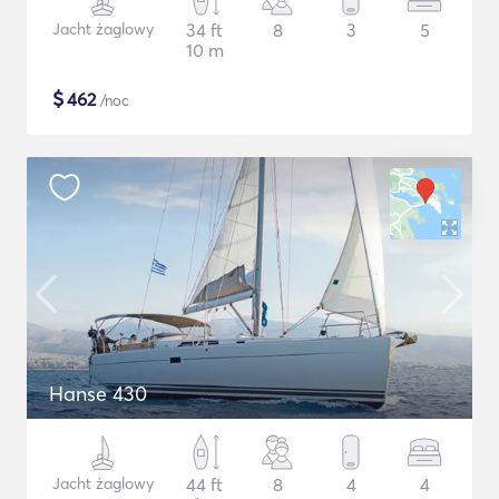
Jacht żaglowy
34 ft
8
3
5
10 m
$
462
/noc
Hanse 430
Jacht żaglowy
44 ft
8
4
4