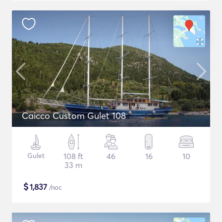
Caicco Custom Gulet 108
Gulet
108 ft
46
16
10
33 m
$
1,837
/noc