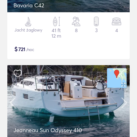
Bavaria C42
Jacht żaglowy
41 ft
8
3
4
12 m
$
721
/noc
Jeanneau Sun Odyssey 410