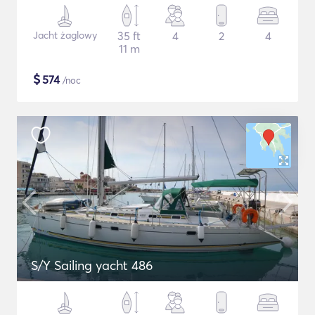
Jacht żaglowy
35 ft
4
2
4
11 m
$
574
/noc
S/Y Sailing yacht 486