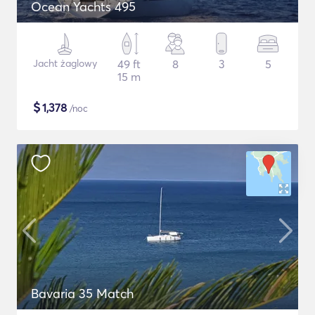
Ocean Yachts 495
Jacht żaglowy
49 ft
8
3
5
15 m
$
1,378
/noc
Bavaria 35 Match