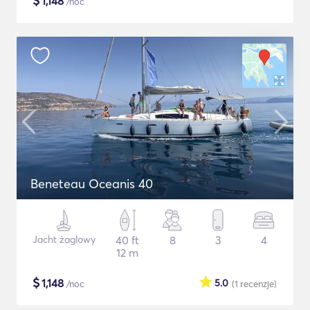
$
1,148
/noc
Beneteau Oceanis 40
Jacht żaglowy
40 ft
8
3
4
12 m
$
1,148
5.0
/noc
(1
recenzje
)