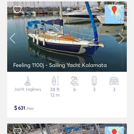
Feeling 1100j - Sailing Yacht Kalamata
Jacht żaglowy
38 ft
6
3
3
12 m
$
631
/noc