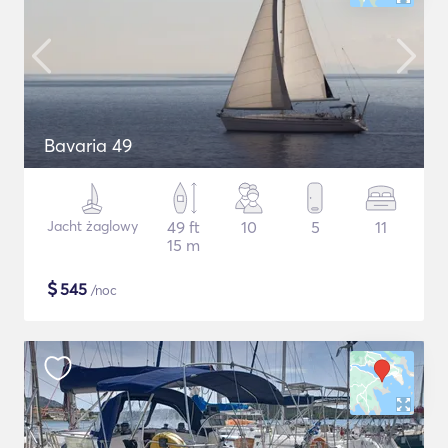
Bavaria 49
Jacht żaglowy
49 ft
10
5
11
15 m
$
545
/noc