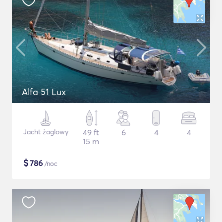
Alfa 51 Lux
Jacht żaglowy
49 ft
6
4
4
15 m
$
786
/noc