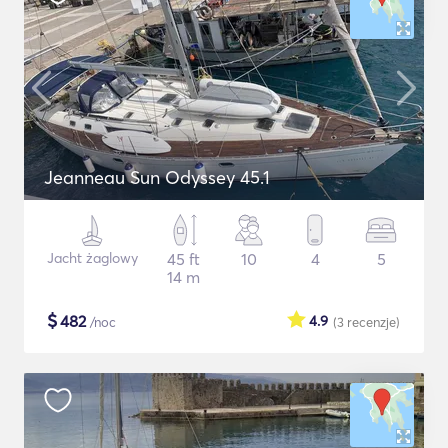
Jeanneau Sun Odyssey 45.1
Jacht żaglowy
45 ft
10
4
5
14 m
$
482
4.9
/noc
(3
recenzje
)