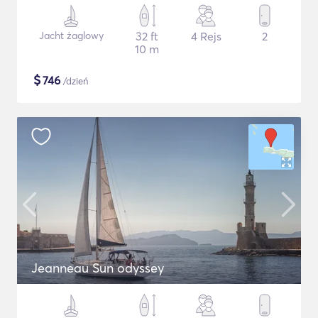
Jacht żaglowy
32 ft
4 Rejs
2
10 m
$
746
/dzień
Jeanneau Sun odyssey