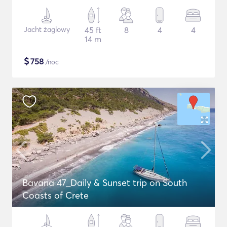
Jacht żaglowy
45 ft
8
4
4
14 m
$
758
/noc
Bavaria 47_Daily & Sunset trip on South
Coasts of Crete