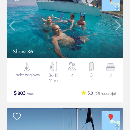
Show 36
Jacht żaglowy
36 ft
4
3
2
11 m
$
803
5.0
/noc
(25
recenzje
)