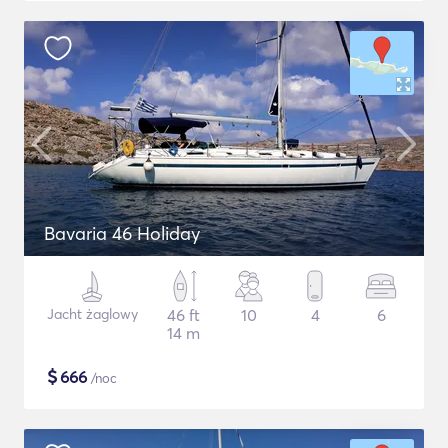
Bavaria 46 Holiday
Jacht żaglowy
46 ft
10
4
6
14 m
$
666
/noc