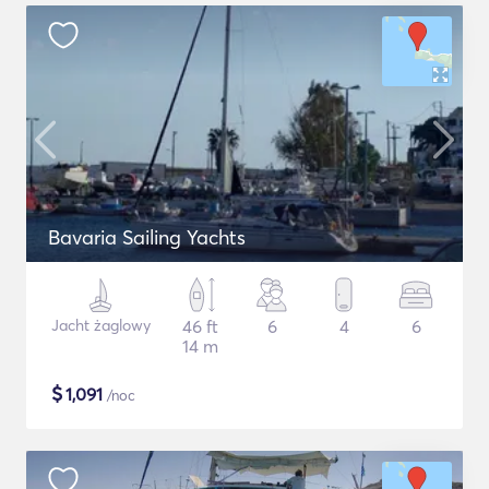
Bavaria Sailing Yachts
Jacht żaglowy
46 ft
6
4
6
14 m
$
1,091
/noc