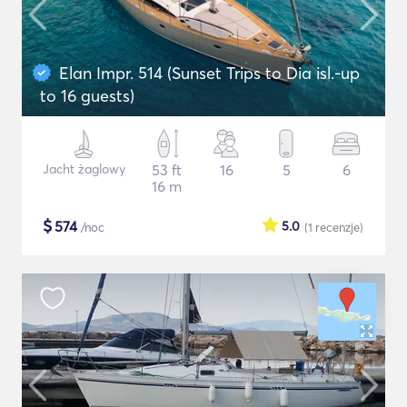
Elan Impr. 514 (Sunset Trips to Dia isl.-up
to 16 guests)
Jacht żaglowy
53 ft
16
5
6
16 m
$
574
5.0
/noc
(1
recenzje
)