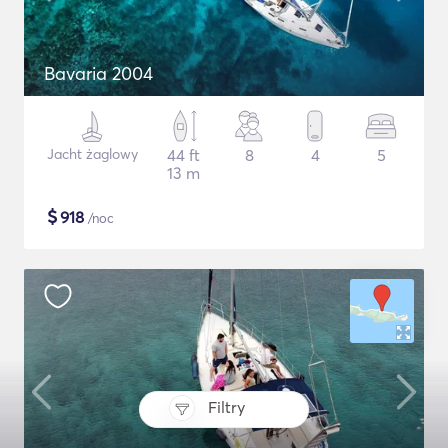
Bavaria 2004
Jacht żaglowy
44 ft
8
4
5
13 m
$
918
/noc
Filtry