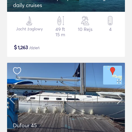
daily cruises
Jacht żaglowy
49 ft
10 Rejs
4
15 m
$
1,263
/dzień
Dufour 45