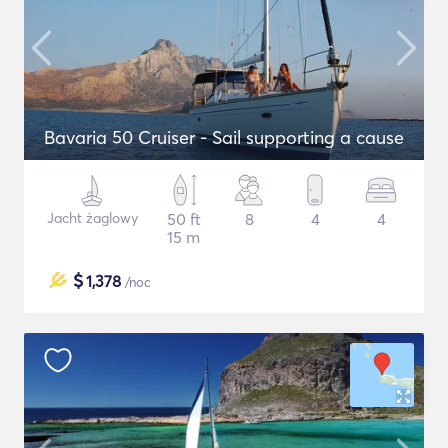
Bavaria 50 Cruiser - Sail supporting a cause
Jacht żaglowy
50 ft
8
4
4
15 m
$
1,378
/noc