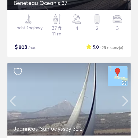
Beneteau Oceanis 37
Jacht żaglowy
37 ft
4
2
3
11 m
$
803
5.0
/noc
(25
recenzje
)
Jeanneau Sun odyssey 32,2