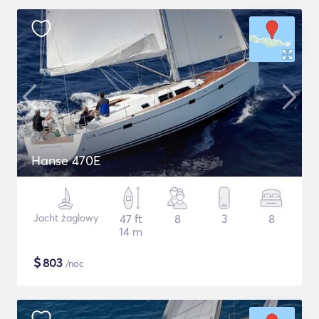
Hanse 470E
Jacht żaglowy
47 ft
8
3
8
14 m
$
803
/noc