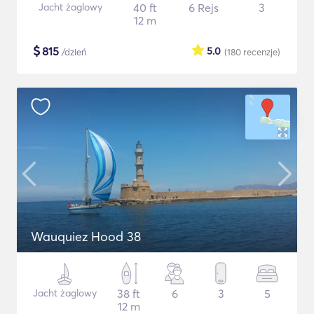
Jacht żaglowy
40 ft
6 Rejs
3
12 m
$
815
5.0
/dzień
(180
recenzje
)
Wauquiez Hood 38
Jacht żaglowy
38 ft
6
3
5
12 m