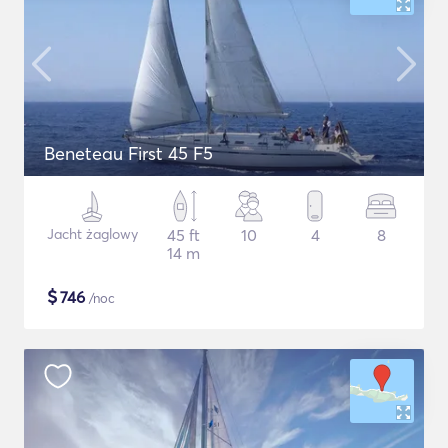
Beneteau First 45 F5
Jacht żaglowy
45 ft
10
4
8
14 m
$
746
/noc