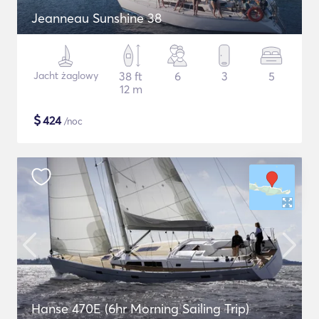
Jeanneau Sunshine 38
Jacht żaglowy
38 ft
6
3
5
12 m
$
424
/noc
Hanse 470E (6hr Morning Sailing Trip)