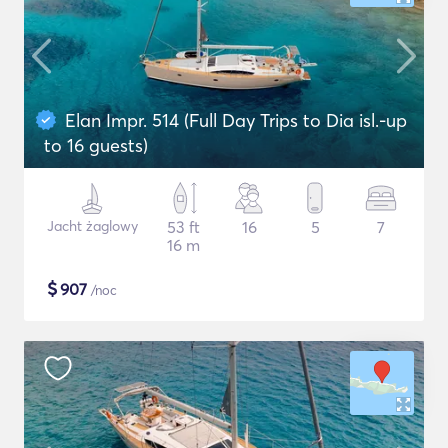
Elan Impr. 514 (Full Day Trips to Dia isl.-up
to 16 guests)
Jacht żaglowy
53 ft
16
5
7
16 m
$
907
/noc