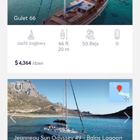
Gulet 66
Jacht żaglowy
66 ft
50 Rejs
0
20 m
$
4,364
/dzień
Jeanneau Sun Odyssey 49 - Balos Lagoon