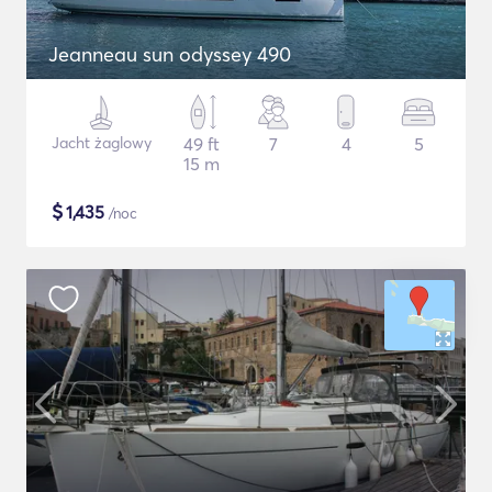
Jeanneau sun odyssey 490
Jacht żaglowy
49 ft
7
4
5
15 m
$
1,435
/noc