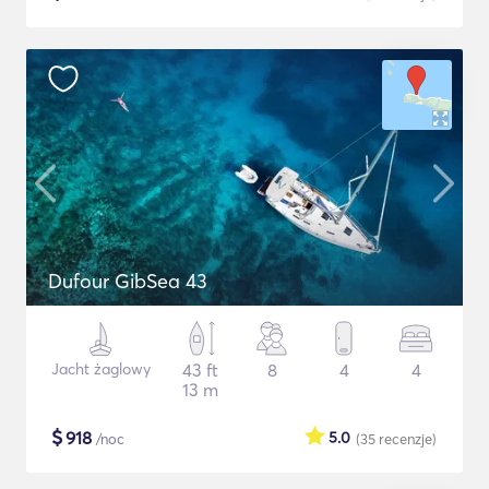
Dufour GibSea 43
Jacht żaglowy
43 ft
8
4
4
13 m
$
918
5.0
/noc
(35
recenzje
)