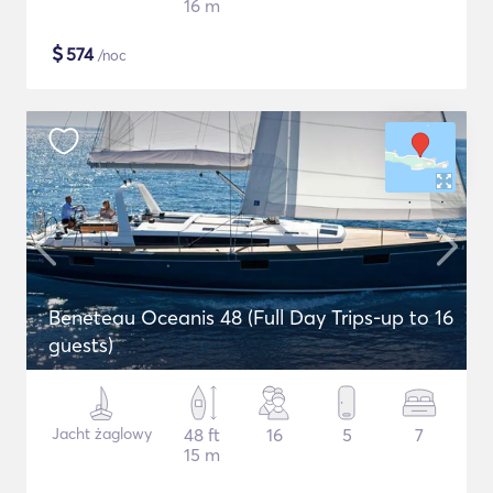
16 m
$
574
/noc
Beneteau Oceanis 48 (Full Day Trips-up to 16
guests)
Jacht żaglowy
48 ft
16
5
7
15 m