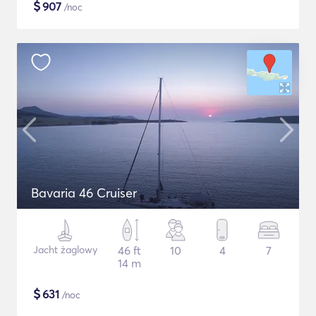
$
907
/noc
Bavaria 46 Cruiser
Jacht żaglowy
46 ft
10
4
7
14 m
$
631
/noc