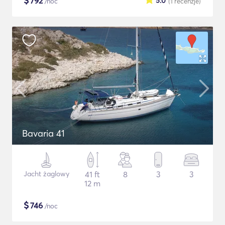
$
792
5.0
/noc
(1
recenzje
)
Bavaria 41
Jacht żaglowy
41 ft
8
3
3
12 m
$
746
/noc