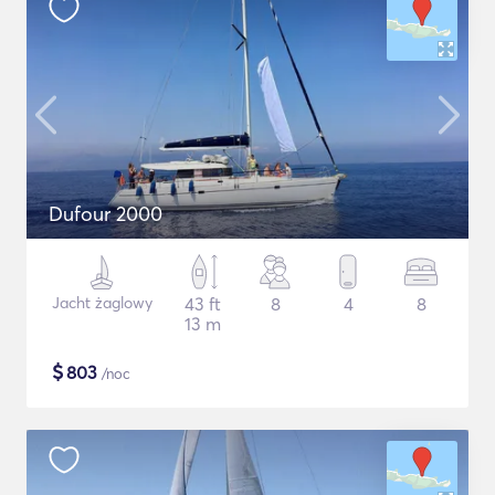
Dufour 2000
Jacht żaglowy
43 ft
8
4
8
13 m
$
803
/noc