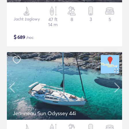
Jacht żaglowy
47 ft
8
3
5
14 m
$
689
/noc
Jeanneau Sun Odyssey 44i