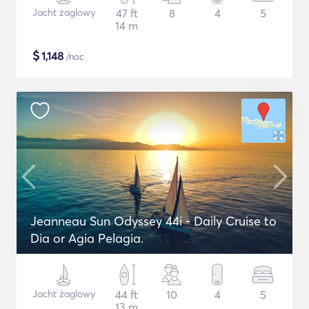
Jacht żaglowy
47 ft
8
4
5
14 m
$
1,148
/noc
Jeanneau Sun Odyssey 44i - Daily Cruise to
Dia or Agia Pelagia.
Jacht żaglowy
44 ft
10
4
5
13 m