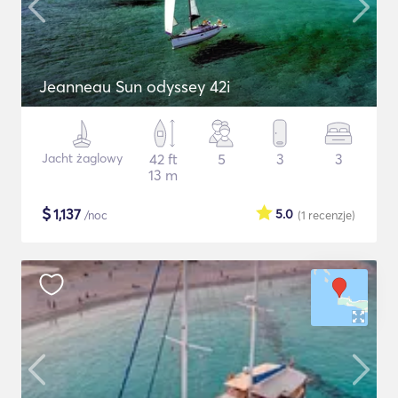
Jeanneau Sun odyssey 42i
Jacht żaglowy
42 ft
5
3
3
13 m
$
1,137
5.0
/noc
(1
recenzje
)