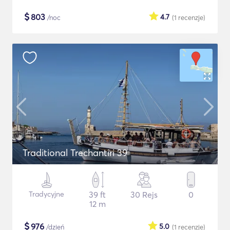
$
803
4.7
/noc
(1
recenzje
)
Traditional Trechantiri 39
Tradycyjne
39 ft
30 Rejs
0
12 m
$
976
5.0
/dzień
(1
recenzje
)