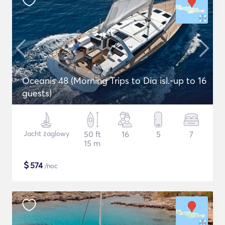
Oceanis 48 (Morning Trips to Dia isl.-up to 16
guests)
Jacht żaglowy
50 ft
16
5
7
15 m
$
574
/noc