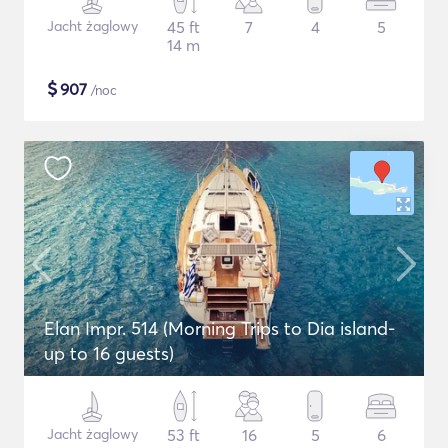
Jacht żaglowy
45 ft
7
4
5
14 m
$
907
/noc
Elan Impr. 514 (Morning Trips to Dia island-
up to 16 guests)
Jacht żaglowy
53 ft
16
5
6