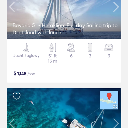
Bavaria 51 - Heraklion: Full day Sailing trip to
Dia Island with lunch
Jacht żaglowy
51 ft
6
3
3
16 m
$
1,148
/noc