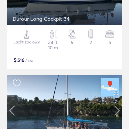
Dufour Long Cockpit 34
Jacht żaglowy
34 ft
6
2
5
10 m
$
516
/noc