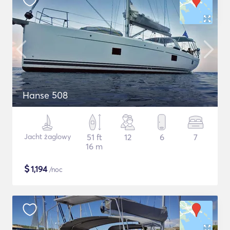
Hanse 508
Jacht żaglowy
51 ft
12
6
7
16 m
$
1,194
/noc