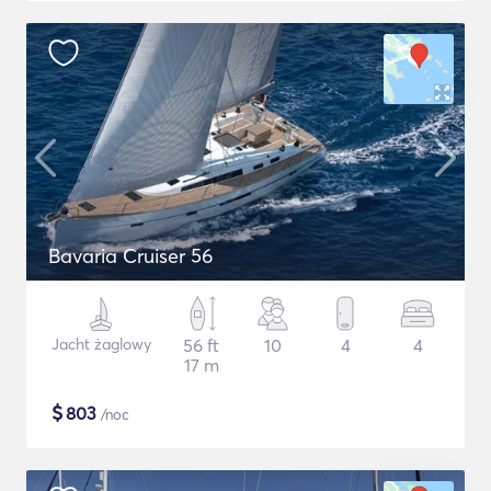
Bavaria Cruiser 56
Jacht żaglowy
56 ft
10
4
4
17 m
$
803
/noc