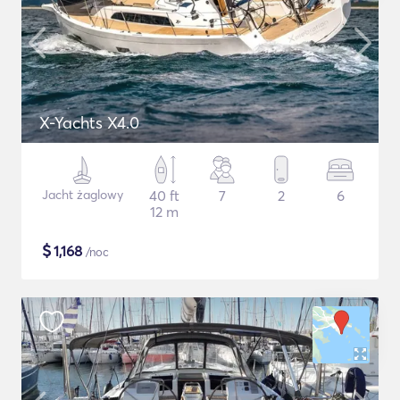
X-Yachts X4.0
Jacht żaglowy
40 ft
7
2
6
12 m
$
1,168
/noc