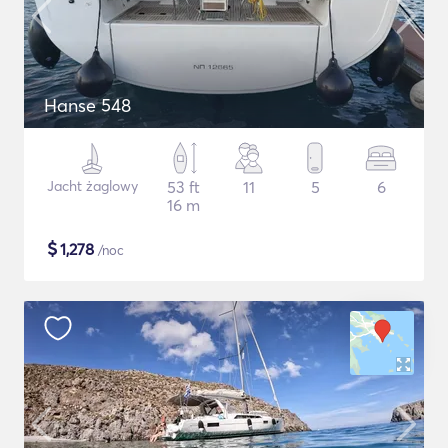
Hanse 548
Jacht żaglowy
53 ft
11
5
6
16 m
$
1,278
/noc