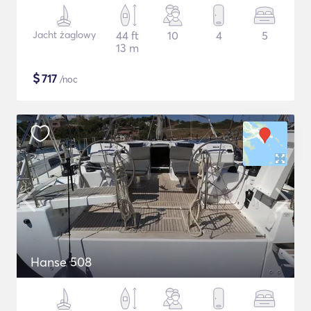
Jacht żaglowy
44 ft
10
4
5
13 m
$
717
/noc
Hanse 508