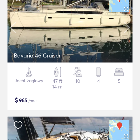
Bavaria 46 Cruiser
Jacht żaglowy
47 ft
10
4
5
14 m
$
965
/noc