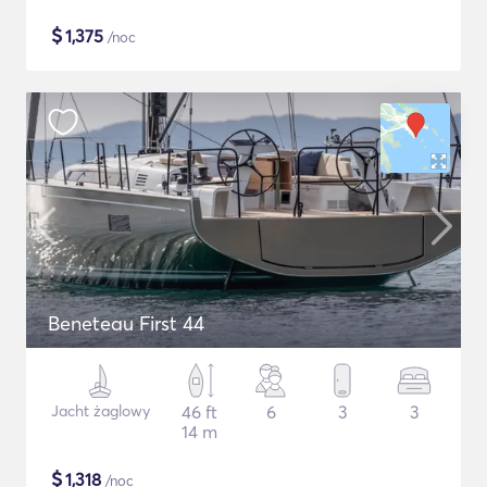
$
1,375
/noc
Beneteau First 44
Jacht żaglowy
46 ft
6
3
3
14 m
$
1,318
/noc