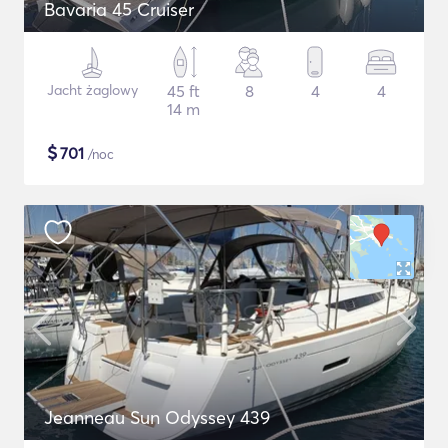
Bavaria 45 Cruiser
Jacht żaglowy
45 ft
8
4
4
14 m
$
701
/noc
Jeanneau Sun Odyssey 439