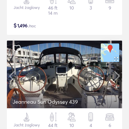
Jacht żaglowy
46 ft
10
3
9
14 m
$
1,496
/noc
Jeanneau Sun Odyssey 439
Jacht żaglowy
44 ft
10
4
6