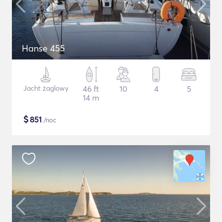
Hanse 455
Jacht żaglowy
46 ft
10
4
5
14 m
$
851
/noc