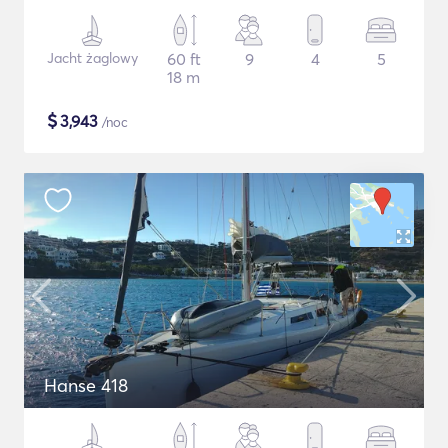
Jacht żaglowy
60 ft
9
4
5
18 m
$
3,943
/noc
Hanse 418