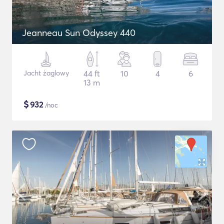
Jeanneau Sun Odyssey 440
Jacht żaglowy
44 ft
10
4
6
13 m
$
932
/noc