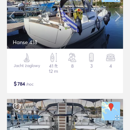
Hanse 418
Jacht żaglowy
41 ft
8
3
4
12 m
$
784
/noc