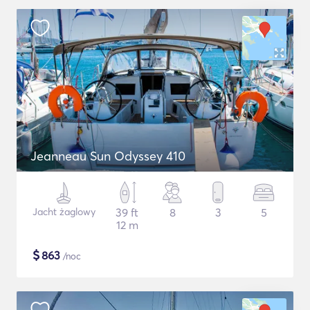
Jeanneau Sun Odyssey 410
Jacht żaglowy
39 ft
8
3
5
12 m
$
863
/noc