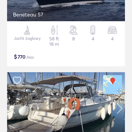
Beneteau 57
Jacht żaglowy
58 ft
8
4
4
18 m
$
770
/noc