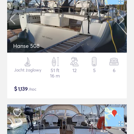
Hanse 508
Jacht żaglowy
51 ft
12
5
6
16 m
$
1,139
/noc