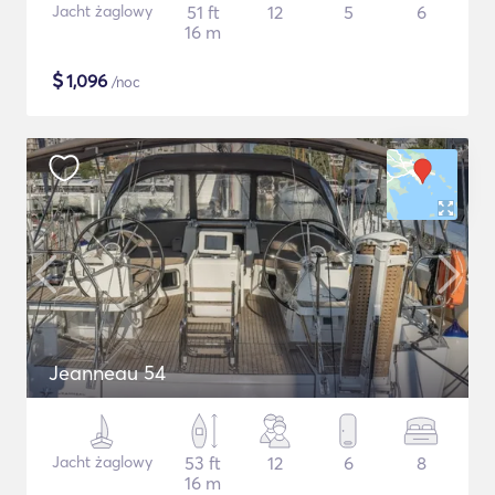
Jacht żaglowy
51 ft
12
5
6
16 m
$
1,096
/noc
Jeanneau 54
Jacht żaglowy
53 ft
12
6
8
16 m