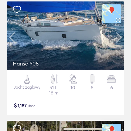
Hanse 508
Jacht żaglowy
51 ft
10
5
6
16 m
$
1,187
/noc