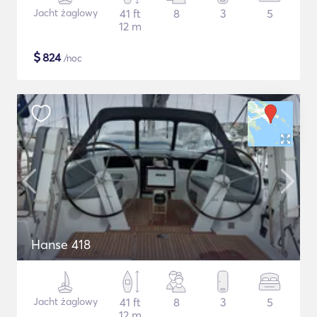
Jacht żaglowy
41 ft
8
3
5
12 m
$
824
/noc
Hanse 418
Jacht żaglowy
41 ft
8
3
5
12 m