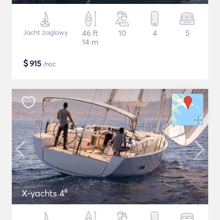
Jacht żaglowy
46 ft
10
4
5
14 m
$
915
/noc
X-yachts 4⁶