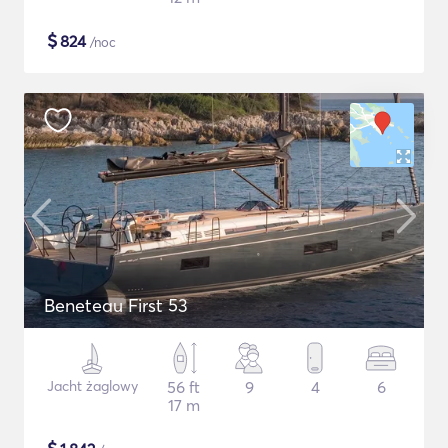
$
824
/noc
Beneteau First 53
Jacht żaglowy
56 ft
9
4
6
17 m