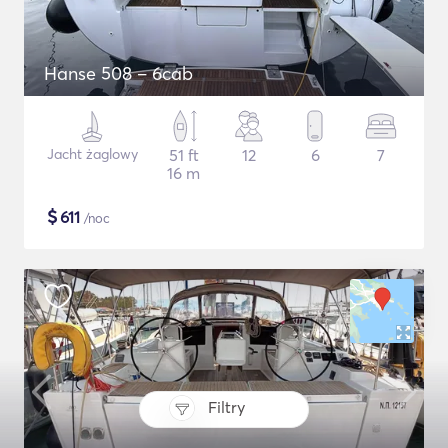
Hanse 508 – 6cab
Jacht żaglowy
51 ft
12
6
7
16 m
$
611
/noc
Filtry