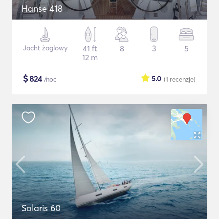
Hanse 418
Jacht żaglowy
41 ft
8
3
5
12 m
$
824
5.0
/noc
(1
recenzje
)
Solaris 60