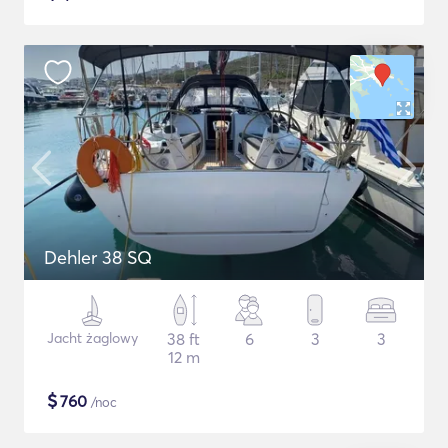
Dehler 38 SQ
Jacht żaglowy
38 ft
6
3
3
12 m
$
760
/noc