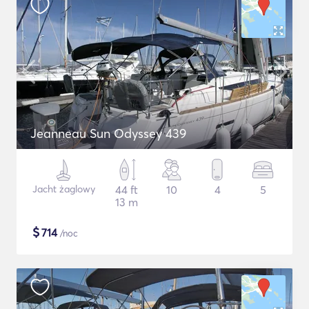
Jeanneau Sun Odyssey 439
Jacht żaglowy
44 ft
10
4
5
13 m
$
714
/noc