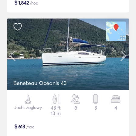
$
1,842
/noc
Beneteau Oceanis 43
Jacht żaglowy
43 ft
8
3
4
13 m
$
613
/noc