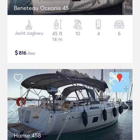
Beneteau Oceanis 45
Jacht żaglowy
45 ft
10
4
6
14 m
$
816
/noc
Hanse 458