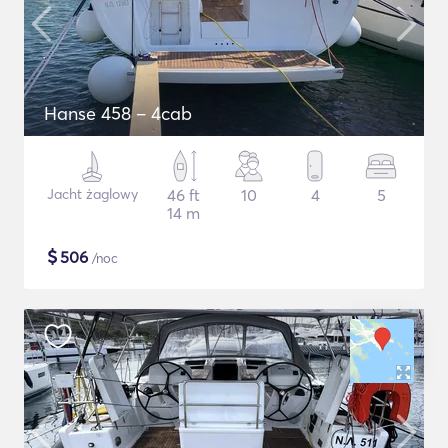
Hanse 458 – 4cab
Jacht żaglowy
46 ft
10
4
5
14 m
$
506
/noc