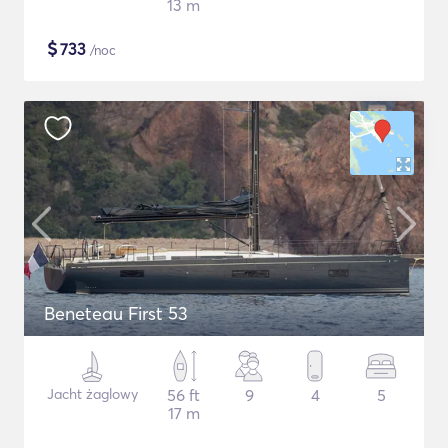
13 m
$
733
/noc
Beneteau First 53
Jacht żaglowy
56 ft
9
4
5
17 m