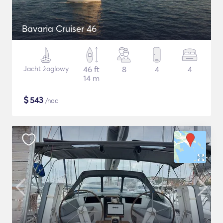
Bavaria Cruiser 46
Jacht żaglowy
46 ft
8
4
4
14 m
$
543
/noc