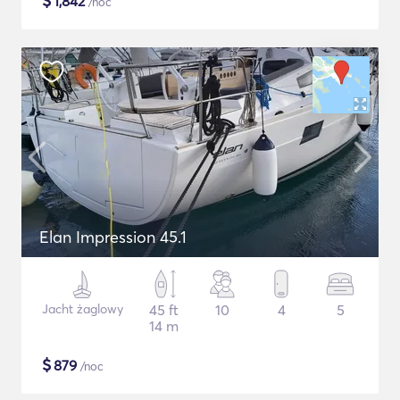
$
1,842
/noc
Elan Impression 45.1
Jacht żaglowy
45 ft
10
4
5
14 m
$
879
/noc