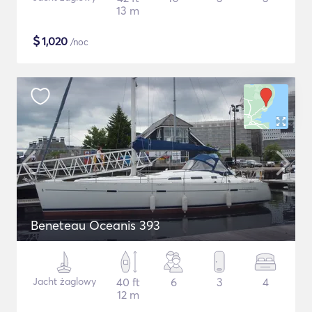
13 m
$
1,020
/noc
Beneteau Oceanis 393
Jacht żaglowy
40 ft
6
3
4
12 m