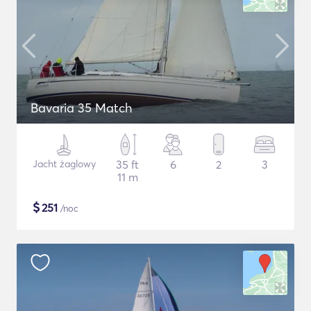
Bavaria 35 Match
Jacht żaglowy
35 ft
6
2
3
11 m
$
251
/noc