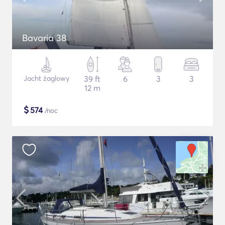
Bavaria 38
Jacht żaglowy
39 ft
6
3
3
12 m
$
574
/noc