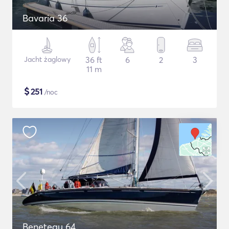
Bavaria 36
Jacht żaglowy
36 ft
6
2
3
11 m
$
251
/noc
Beneteau 64