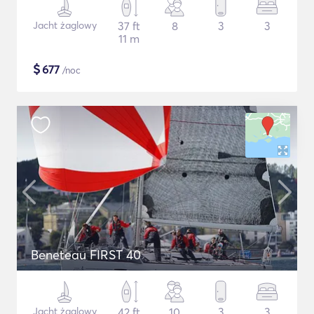
Jacht żaglowy
37 ft
8
3
3
11 m
$
677
/noc
Beneteau FIRST 40
Jacht żaglowy
42 ft
10
3
3