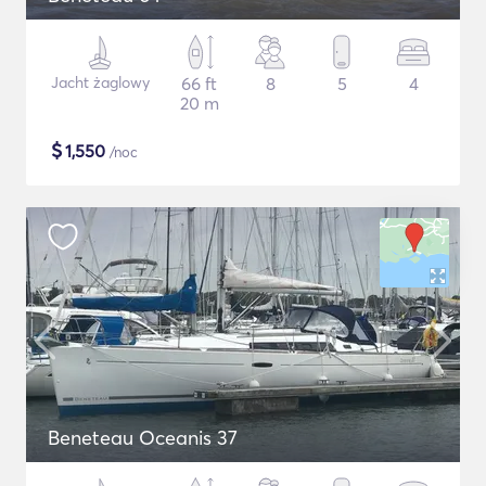
Jacht żaglowy
66 ft
8
5
4
20 m
$
1,550
/noc
Beneteau Oceanis 37