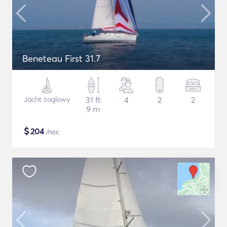
Beneteau First 31.7
Jacht żaglowy
31 ft
4
2
2
9 m
$
204
/noc