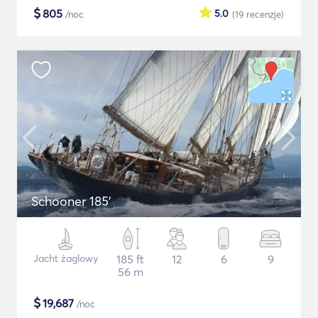
$
805
5.0
/noc
(19
recenzje
)
Schooner 185'
Jacht żaglowy
185 ft
12
6
9
56 m
$
19,687
/noc