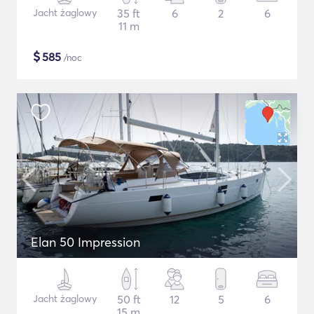
Jacht żaglowy
35 ft
6
2
6
11 m
$
585
/noc
Elan 50 Impression
Jacht żaglowy
50 ft
12
5
6
15 m