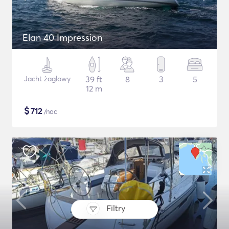
Elan 40 Impression
Jacht żaglowy
39 ft
8
3
5
12 m
$
712
/noc
Filtry