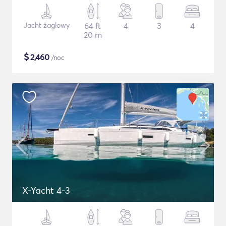
Jacht żaglowy
64 ft
4
3
4
20 m
$
2,460
/noc
X-Yacht 4-3