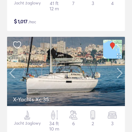
Jacht żaglowy
41 ft
7
3
4
12 m
$
1,017
/noc
X-Yachts Xc 35
Jacht żaglowy
34 ft
6
2
3
10 m