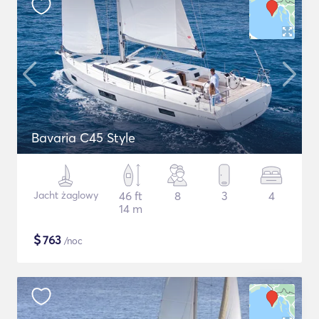
Bavaria C45 Style
Jacht żaglowy
46 ft
8
3
4
14 m
$
763
/noc