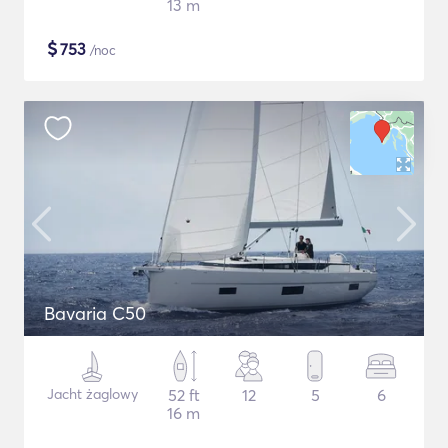
13 m
$
753
/noc
Bavaria C50
Jacht żaglowy
52 ft
12
5
6
16 m