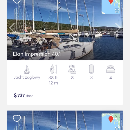
Elan Impression 40.1
Jacht żaglowy
38 ft
8
3
4
12 m
$
737
/noc