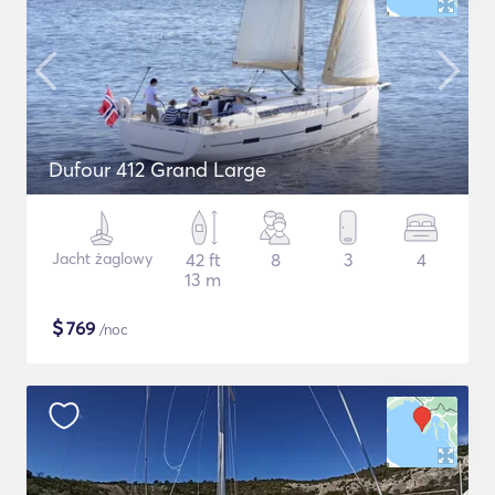
Dufour 412 Grand Large
Jacht żaglowy
42 ft
8
3
4
13 m
$
769
/noc