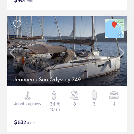
$
901
/noc
Jeanneau Sun Odyssey 349
Jacht żaglowy
34 ft
8
3
4
10 m
$
532
/noc