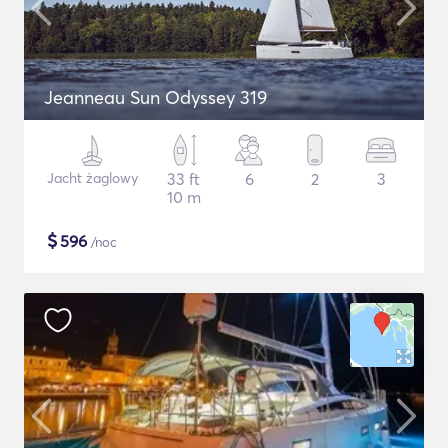
Jeanneau Sun Odyssey 319
Jacht żaglowy
33 ft
6
2
3
10 m
$
596
/noc