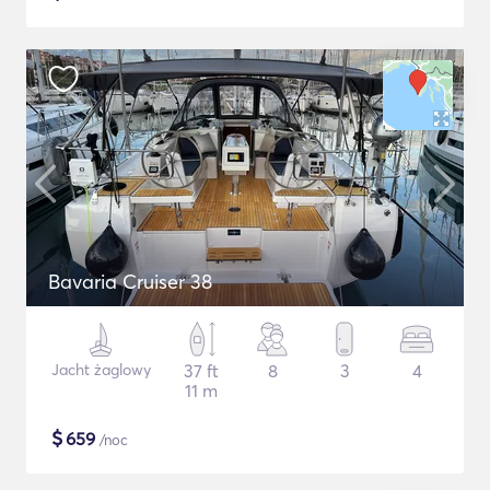
Bavaria Cruiser 38
Jacht żaglowy
37 ft
8
3
4
11 m
$
659
/noc