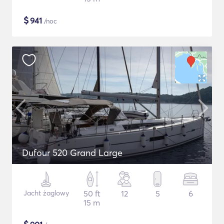
$
941
/noc
Dufour 520 Grand Large
Jacht żaglowy
50 ft
12
5
6
15 m