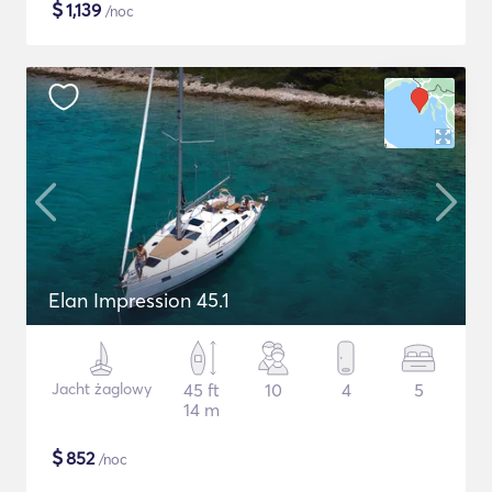
$
1,139
/noc
Elan Impression 45.1
Jacht żaglowy
45 ft
10
4
5
14 m
$
852
/noc