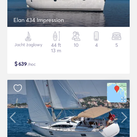
Elan 434 Impression
Jacht żaglowy
44 ft
10
4
5
13 m
$
639
/noc