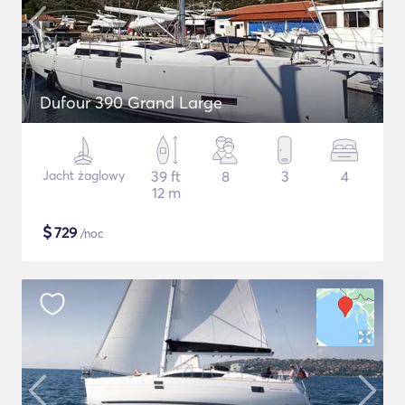
Dufour 390 Grand Large
Jacht żaglowy
39 ft
8
3
4
12 m
$
729
/noc