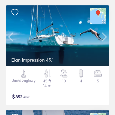
Elan Impression 45.1
Jacht żaglowy
45 ft
10
4
5
14 m
$
852
/noc