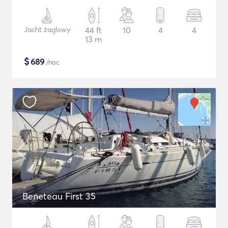
Jacht żaglowy
44 ft
10
4
4
13 m
$
689
/noc
Beneteau First 35