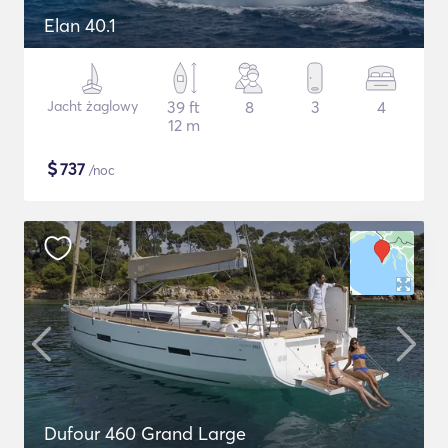
Elan 40.1
Jacht żaglowy
39 ft
8
3
4
12 m
$
737
/noc
Dufour 460 Grand Large