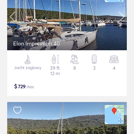
Elan Impression 40
Jacht żaglowy
39 ft
8
3
4
12 m
$
729
/noc