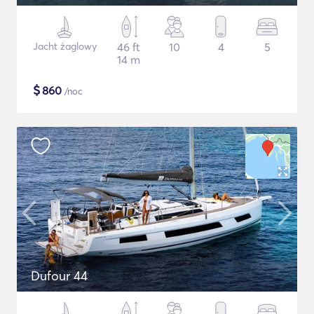
Jacht żaglowy
46 ft
10
4
5
14 m
$
860
/noc
Dufour 44