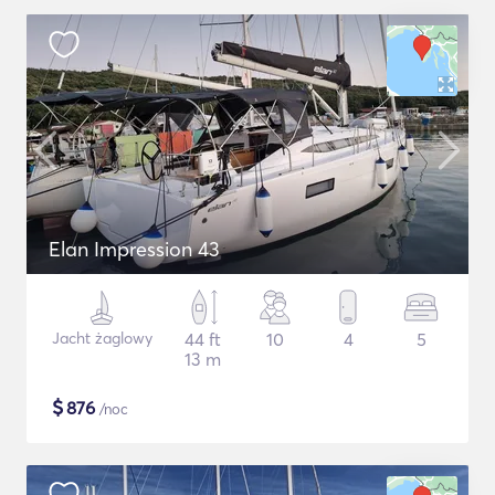
Elan Impression 43
Jacht żaglowy
44 ft
10
4
5
13 m
$
876
/noc