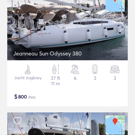
Jeanneau Sun Odyssey 380
Jacht żaglowy
37 ft
6
3
3
11 m
$
800
/noc