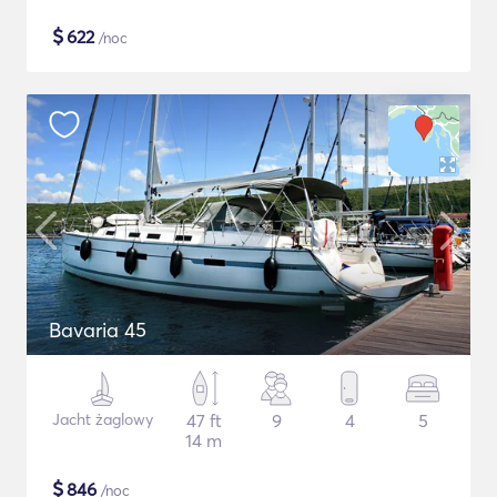
$
622
/noc
Bavaria 45
Jacht żaglowy
47 ft
9
4
5
14 m
$
846
/noc