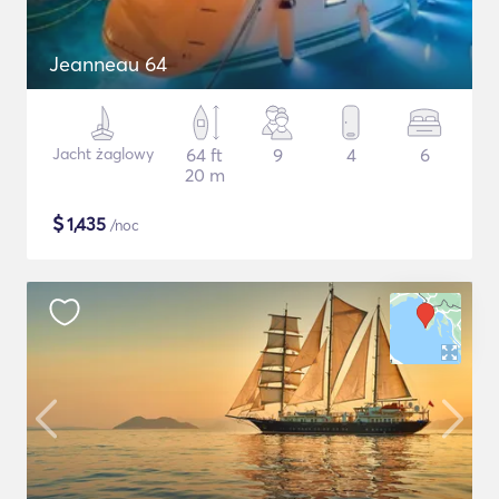
Jeanneau 64
Jacht żaglowy
64 ft
9
4
6
20 m
$
1,435
/noc