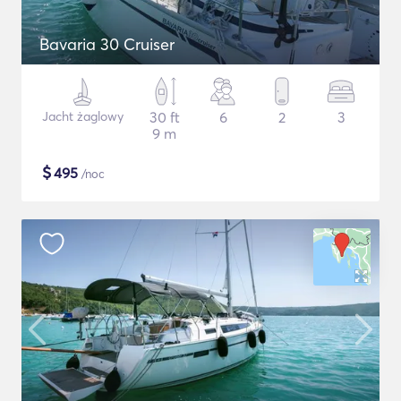
Bavaria 30 Cruiser
Jacht żaglowy
30 ft
6
2
3
9 m
$
495
/noc