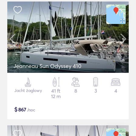
Jeanneau Sun Odyssey 410
Jacht żaglowy
41 ft
8
3
4
12 m
$
867
/noc