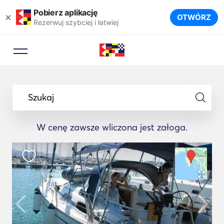
Pobierz aplikację
×
OTWÓRZ
Rezerwuj szybciej i łatwiej
Szukaj
W cenę zawsze wliczona jest załoga.