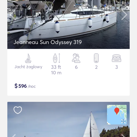
Jeanneau Sun Odyssey 319
Jacht żaglowy
33 ft
6
2
3
10 m
$
596
/noc