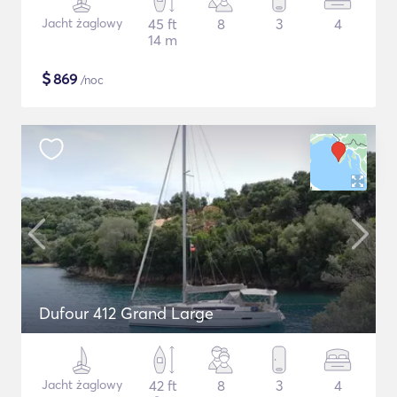
Jacht żaglowy
45 ft
8
3
4
14 m
$
869
/noc
Dufour 412 Grand Large
Jacht żaglowy
42 ft
8
3
4