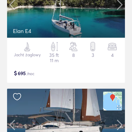
Elan E4
Jacht żaglowy
35 ft
8
3
4
11 m
$
695
/noc