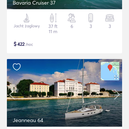
Bavaria Cruiser 37
Jacht żaglowy
37 ft
6
3
3
11 m
$
422
/noc
Jeanneau 64