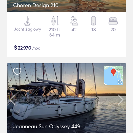
Choren Design 210
Jacht żaglowy
210 ft
42
18
20
64 m
$
22,970
/noc
Jeanneau Sun Odyssey 449