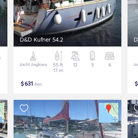
D&D Kufner 54.2
D
Jacht żaglowy
55 ft
12
5
6
Ja
17 m
$
631
/noc