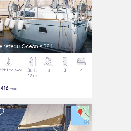
eneteau Oceanis 38.1
cht żaglowy
38 ft
8
3
4
12 m
$
416
/noc