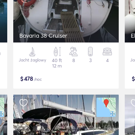
Bavaria 38 Cruiser
E
Jacht żaglowy
40 ft
8
3
4
Ja
12 m
$
478
/noc