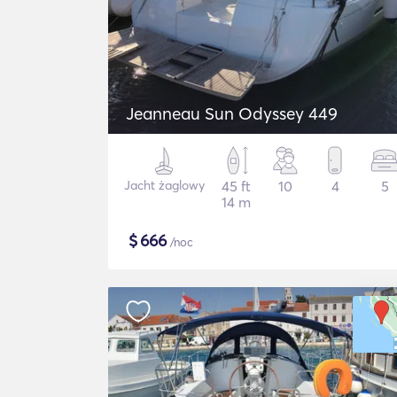
Jeanneau Sun Odyssey 449
Jacht żaglowy
45 ft
10
4
5
14 m
$
666
/noc