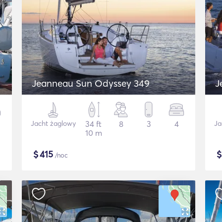
Jeanneau Sun Odyssey 349
J
Jacht żaglowy
34 ft
8
3
4
Ja
10 m
$
415
/noc