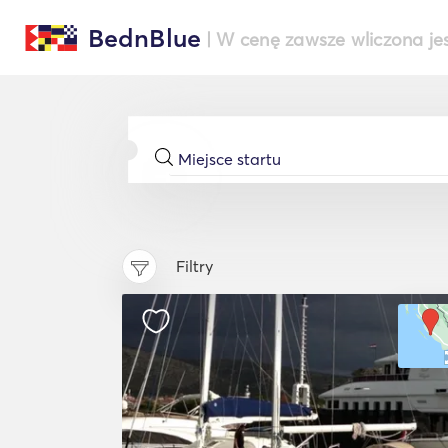
BednBlue
| W cenę zawsze wliczona je
Filtry