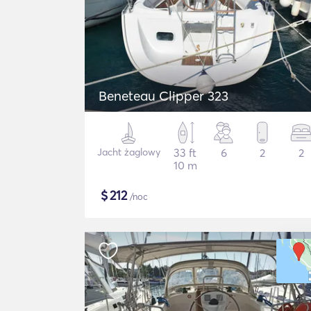
Beneteau Clipper 323
Jacht żaglowy
33 ft
6
2
2
10 m
$
212
/noc