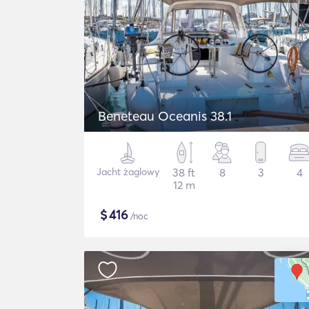
Beneteau Oceanis 38.1
Jacht żaglowy
38 ft
8
3
4
12 m
$
416
/noc