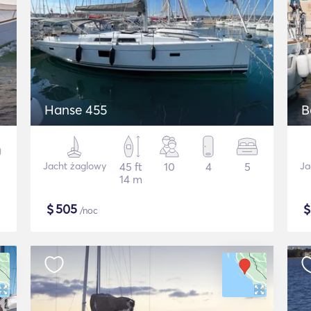
Hanse 455
B
Jacht żaglowy
45 ft
10
4
5
Ja
14 m
$
505
/noc