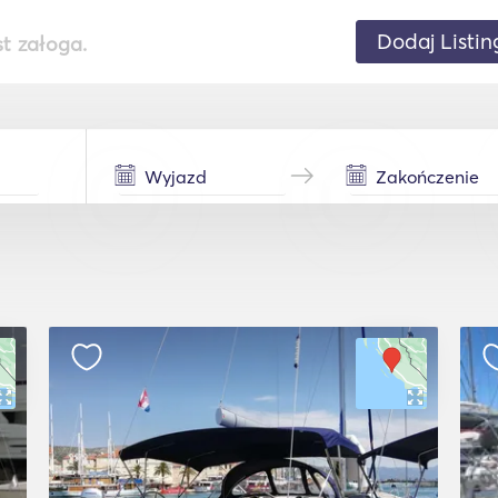
Dodaj Listin
st załoga.