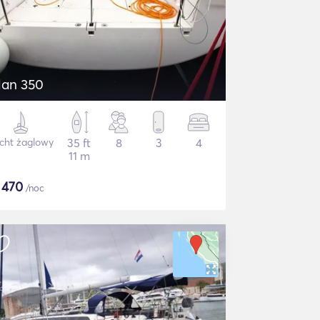
lan 350
cht żaglowy
35 ft
8
3
4
11 m
$
470
/noc