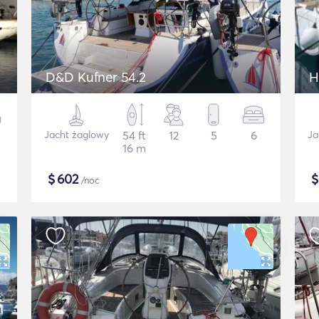
D&D Kufner 54.2
H
Jacht żaglowy
54 ft
12
5
6
Ja
16 m
$
602
/noc