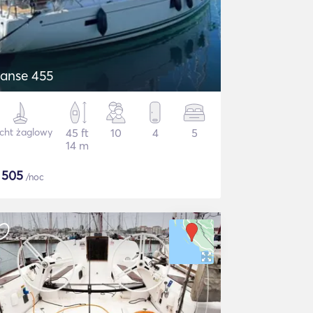
anse 455
cht żaglowy
45 ft
10
4
5
14 m
$
505
/noc