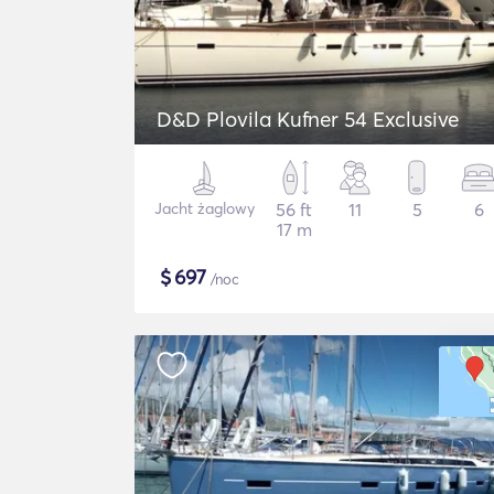
D&D Plovila Kufner 54 Exclusive
Jacht żaglowy
56 ft
11
5
6
17 m
$
697
/noc