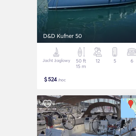
D&D Kufner 50
Jacht żaglowy
50 ft
12
5
6
15 m
$
524
/noc