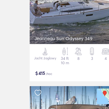
Jeanneau Sun Odyssey 349
Jacht żaglowy
34 ft
8
3
4
10 m
$
415
/noc