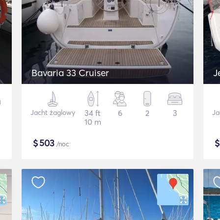
Bavaria 33 Cruiser
J
Jacht żaglowy
34 ft
6
2
3
Ja
10 m
$
503
/noc