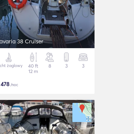
avaria 38 Cruiser
cht żaglowy
40 ft
8
3
3
12 m
$
478
/noc