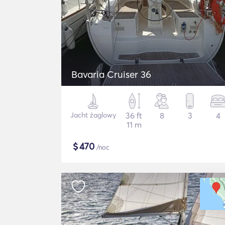
Bavaria Cruiser 36
Jacht żaglowy
36 ft
8
3
4
11 m
$
470
/noc