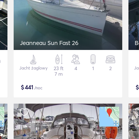
Jeanneau Sun Fast 26
B
Jacht żaglowy
23 ft
4
1
2
Ja
7 m
$
441
/noc