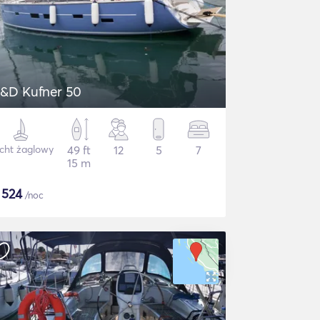
&D Kufner 50
cht żaglowy
49 ft
12
5
7
15 m
$
524
/noc