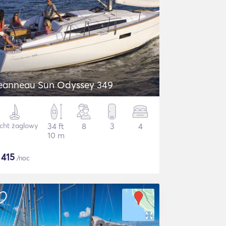
eanneau Sun Odyssey 349
cht żaglowy
34 ft
8
3
4
10 m
$
415
/noc