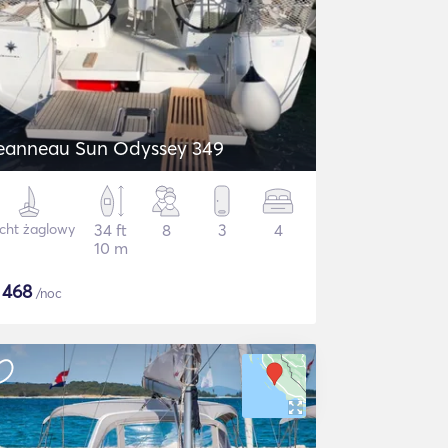
eanneau Sun Odyssey 349
cht żaglowy
34 ft
8
3
4
10 m
$
468
/noc