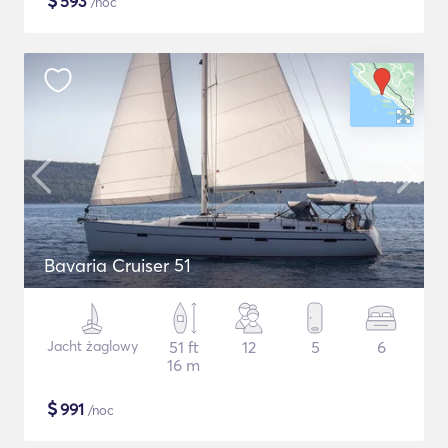
$
593
/noc
Bavaria Cruiser 51
Jacht żaglowy
51 ft
12
5
6
16 m
$
991
/noc