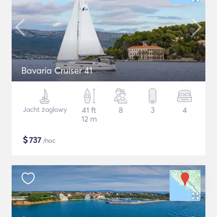
Bavaria Cruiser 41
Jacht żaglowy
41 ft
8
3
4
12 m
$
737
/noc