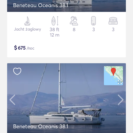
Beneteau Oceanis 38.1
Jacht żaglowy
38 ft
8
3
3
12 m
$
675
/noc
Beneteau Oceanis 38.1