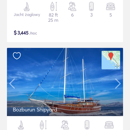
Jacht żaglowy
82 ft
6
3
5
25 m
$
3,445
/noc
Bozburun Shipyard