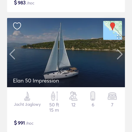
$
983
/noc
Elan 50 Impression
Jacht żaglowy
50 ft
12
6
7
15 m
$
991
/noc