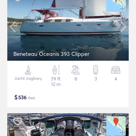
Beneteau Oceanis 393 Clipper
Jacht żaglowy
39 ft
8
3
4
12 m
$
536
/noc