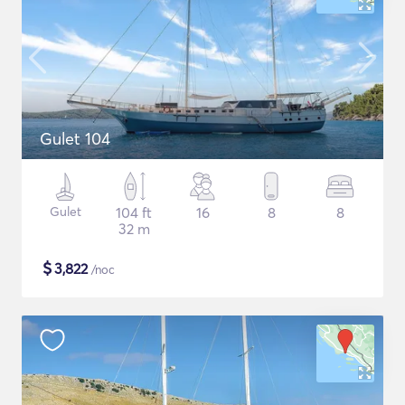
Gulet 104
Gulet
104 ft
16
8
8
32 m
$
3,822
/noc