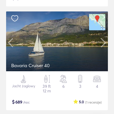
Bavaria Cruiser 40
Jacht żaglowy
39 ft
6
3
4
12 m
$
689
5.0
/noc
(1
recenzje
)