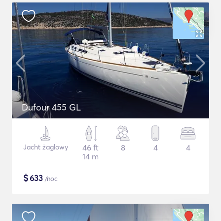
Dufour 455 GL
Jacht żaglowy
46 ft
8
4
4
14 m
$
633
/noc