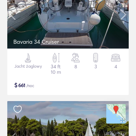
Bavaria 34 Cruiser
Jacht żaglowy
34 ft
8
3
4
10 m
$
661
/noc