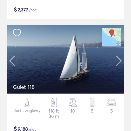
$
2,377
/noc
Gulet 118
Jacht żaglowy
118 ft
10
5
5
36 m
$
9,188
/noc