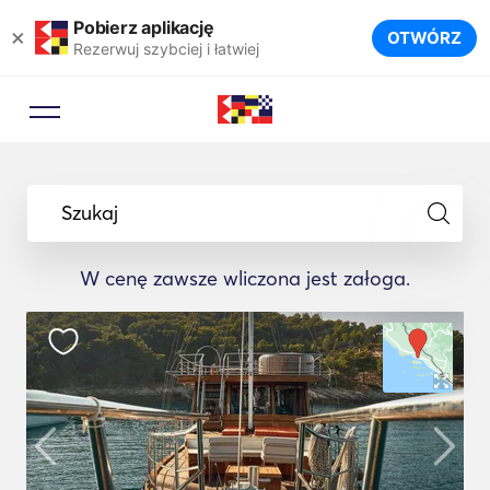
Pobierz aplikację
×
OTWÓRZ
Rezerwuj szybciej i łatwiej
Szukaj
W cenę zawsze wliczona jest załoga.