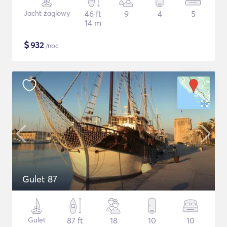
Jacht żaglowy
46 ft
9
4
5
14 m
$
932
/noc
Gulet 87
Gulet
87 ft
18
10
10