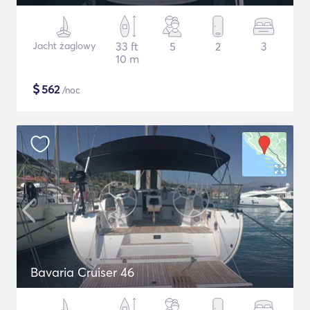
Jacht żaglowy
33 ft
5
2
3
10 m
$
562
/noc
Bavaria Cruiser 46