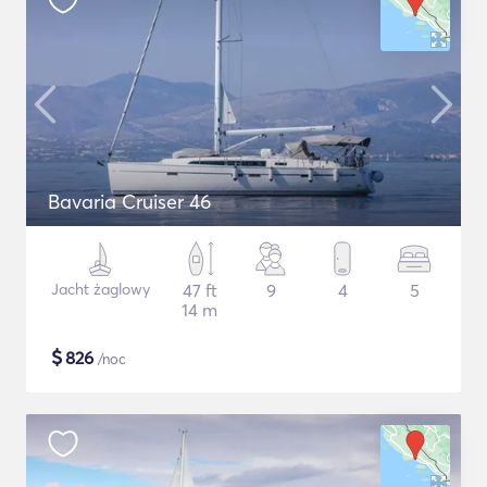
Bavaria Cruiser 46
Jacht żaglowy
47 ft
9
4
5
14 m
$
826
/noc