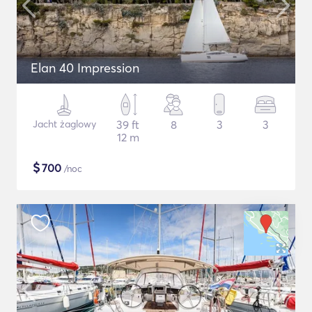
Elan 40 Impression
Jacht żaglowy
39 ft
8
3
3
12 m
$
700
/noc