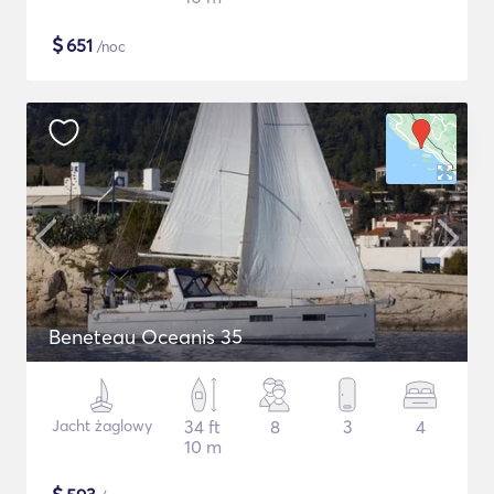
$
651
/noc
Beneteau Oceanis 35
Jacht żaglowy
34 ft
8
3
4
10 m