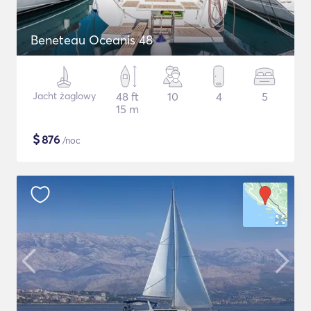
Beneteau Oceanis 48
Jacht żaglowy
48 ft
10
4
5
15 m
$
876
/noc