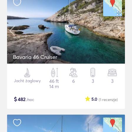
Bavaria 46 Cruiser
Jacht żaglowy
46 ft
6
3
3
14 m
$
482
5.0
/noc
(1
recenzje
)