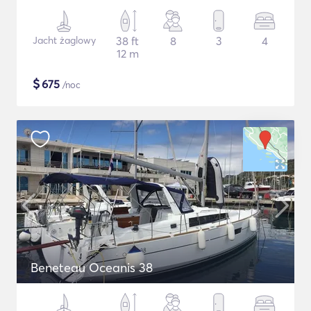
Jacht żaglowy
38 ft
8
3
4
12 m
$
675
/noc
Beneteau Oceanis 38