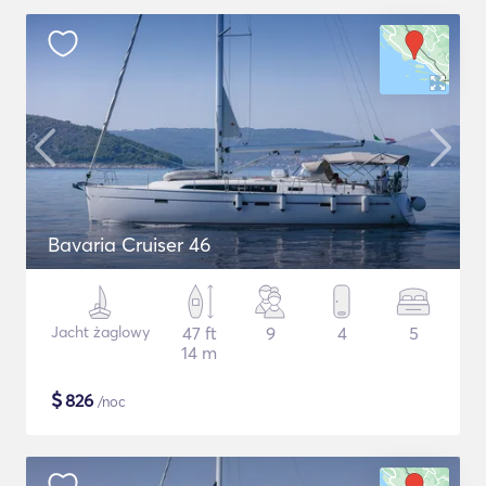
Bavaria Cruiser 46
Jacht żaglowy
47 ft
9
4
5
14 m
$
826
/noc