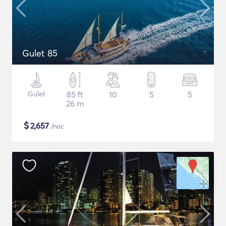
Gulet 85
Gulet
85 ft
10
5
5
26 m
$
2,657
/noc