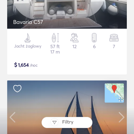
Bavaria C57
Jacht żaglowy
57 ft
12
6
7
17 m
$
1,654
/noc
Filtry