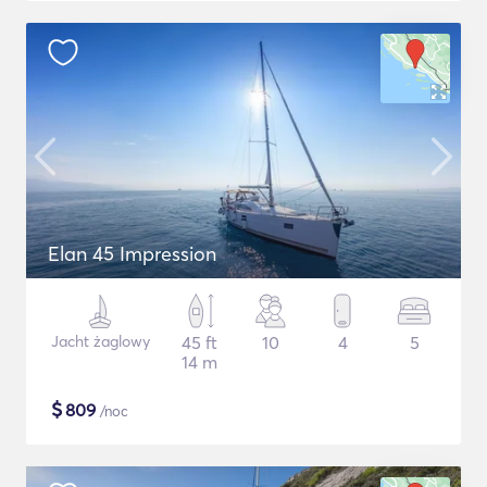
Elan 45 Impression
Jacht żaglowy
45 ft
10
4
5
14 m
$
809
/noc