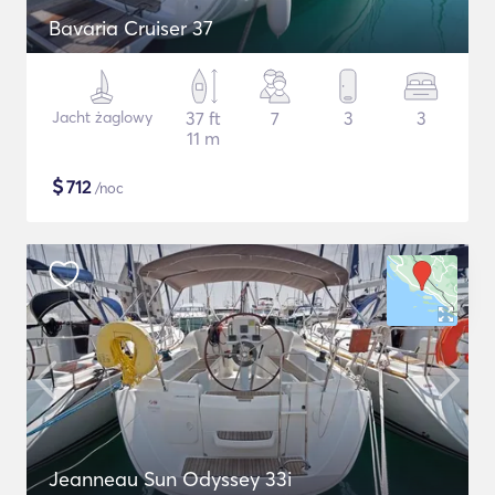
Bavaria Cruiser 37
Jacht żaglowy
37 ft
7
3
3
11 m
$
712
/noc
Jeanneau Sun Odyssey 33i