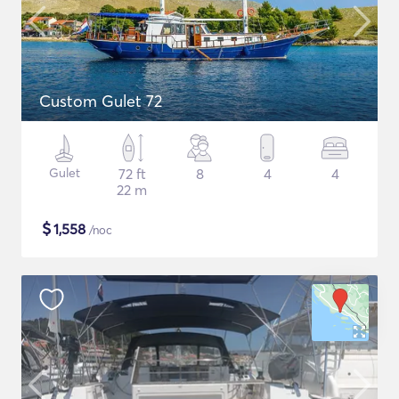
Custom Gulet 72
Gulet
72 ft
8
4
4
22 m
$
1,558
/noc