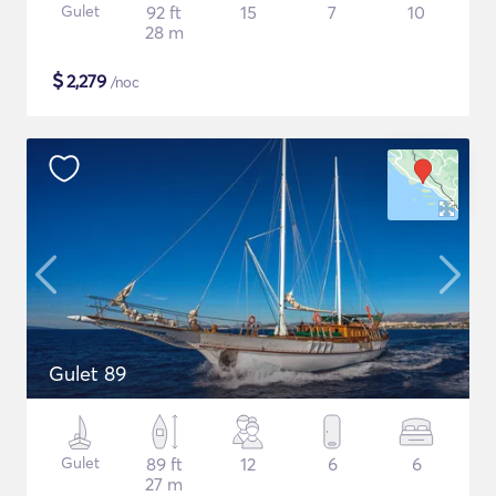
Gulet
92 ft
15
7
10
28 m
$
2,279
/noc
Gulet 89
Gulet
89 ft
12
6
6
27 m