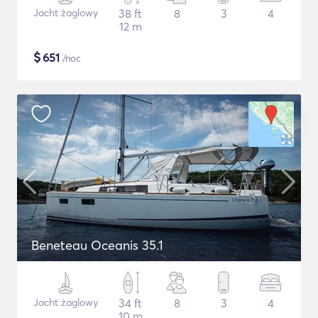
Jacht żaglowy
38 ft
8
3
4
12 m
$
651
/noc
Beneteau Oceanis 35.1
Jacht żaglowy
34 ft
8
3
4
10 m