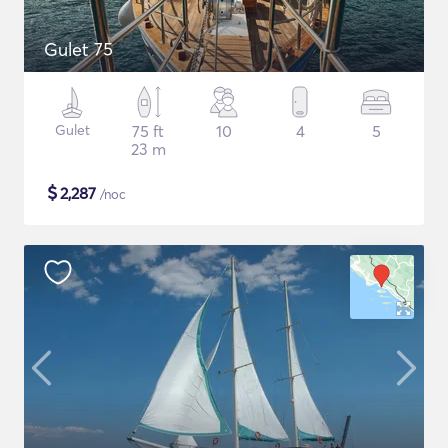
Gulet 75
Gulet
75 ft
10
4
5
23 m
$
2,287
/noc