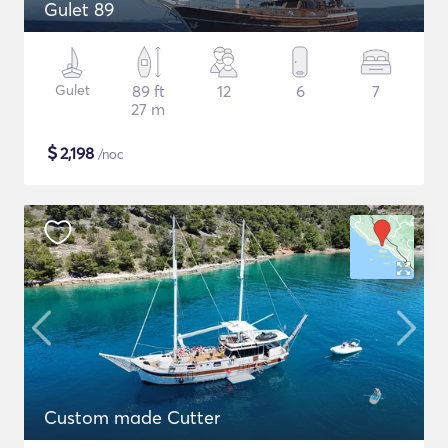
Gulet 89
Gulet
89 ft
12
6
7
27 m
$
2,198
/noc
Custom made Cutter