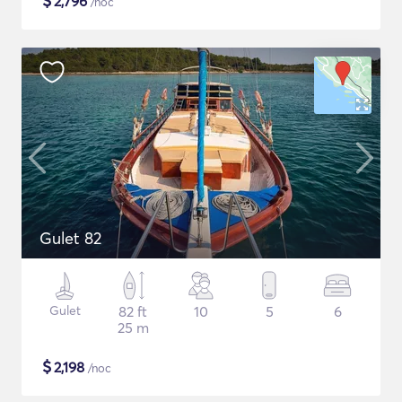
$
2,796
/noc
Gulet 82
Gulet
82 ft
10
5
6
25 m
$
2,198
/noc