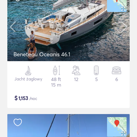
Beneteau Oceanis 46.1
Jacht żaglowy
48 ft
12
5
6
15 m
$
1,153
/noc