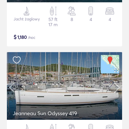
Jacht żaglowy
57 ft
8
4
4
17 m
$
1,180
/noc
Jeanneau Sun Odyssey 419