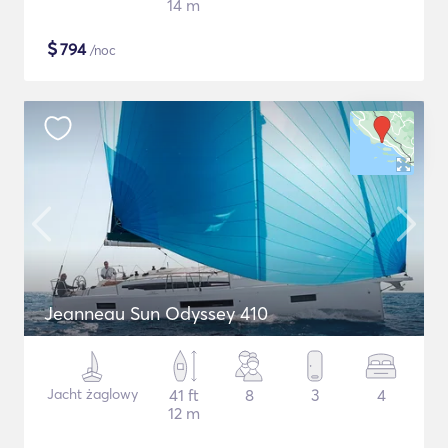
14 m
$
794
/noc
Jeanneau Sun Odyssey 410
Jacht żaglowy
41 ft
8
3
4
12 m