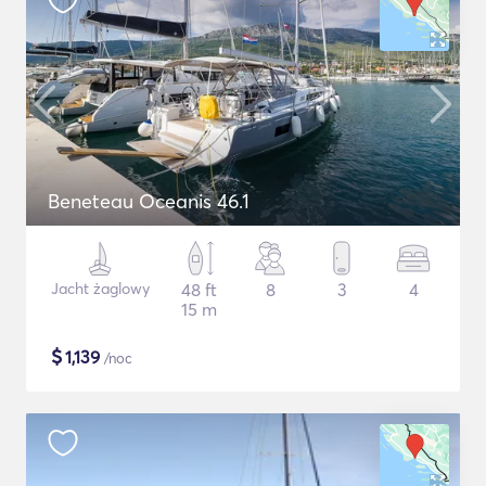
Beneteau Oceanis 46.1
Jacht żaglowy
48 ft
8
3
4
15 m
$
1,139
/noc