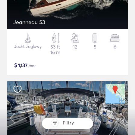
Jeanneau 53
Jacht żaglowy
53 ft
12
5
6
16 m
$
1,137
/noc
Filtry