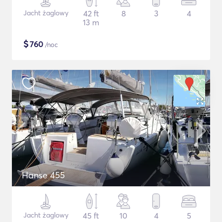
Jacht żaglowy
42 ft
8
3
4
13 m
$
760
/noc
Hanse 455
Jacht żaglowy
45 ft
10
4
5