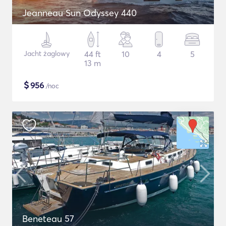
Jeanneau Sun Odyssey 440
Jacht żaglowy
44 ft
10
4
5
13 m
$
956
/noc
Beneteau 57