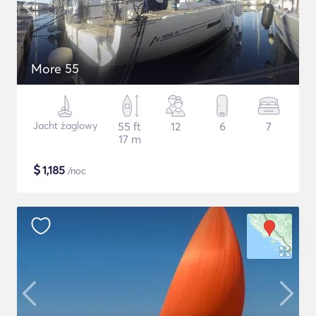
More 55
Jacht żaglowy
55 ft
12
6
7
17 m
$
1,185
/noc