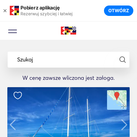
Pobierz aplikację
×
OTWÓRZ
Rezerwuj szybciej i łatwiej
Szukaj
W cenę zawsze wliczona jest załoga.