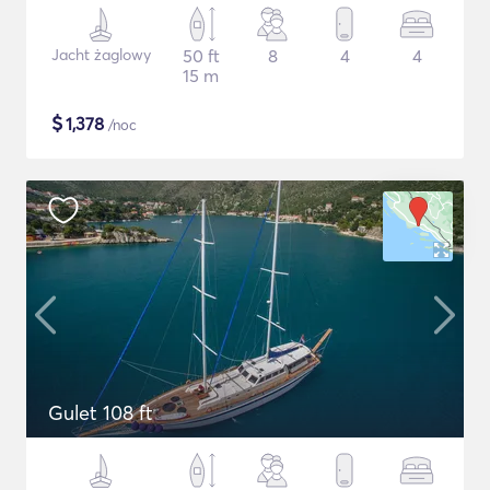
Jacht żaglowy
50 ft
8
4
4
15 m
$
1,378
/noc
Gulet 108 ft