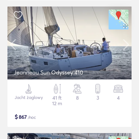
Jeanneau Sun Odyssey 410
Jacht żaglowy
41 ft
8
3
4
12 m
$
867
/noc