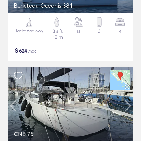
Beneteau Oceanis 38.1
Jacht żaglowy
38 ft
8
3
4
12 m
$
624
/noc
CNB 76