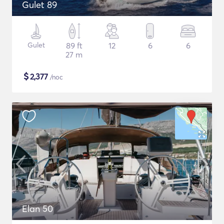
Gulet 89
Gulet
89 ft
12
6
6
27 m
$
2,377
/noc
Elan 50