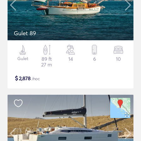
Gulet 89
Gulet
89 ft
14
6
10
27 m
$
2,878
/noc