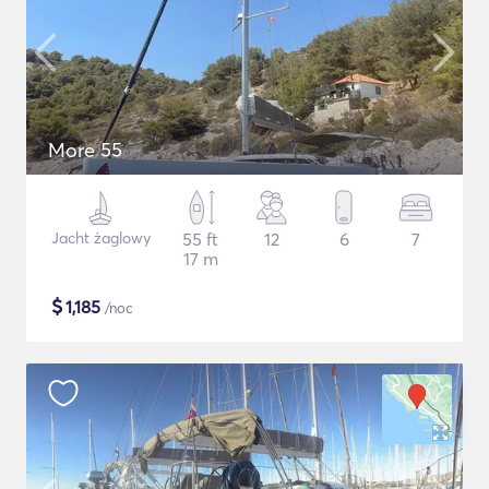
More 55
Jacht żaglowy
55 ft
12
6
7
17 m
$
1,185
/noc