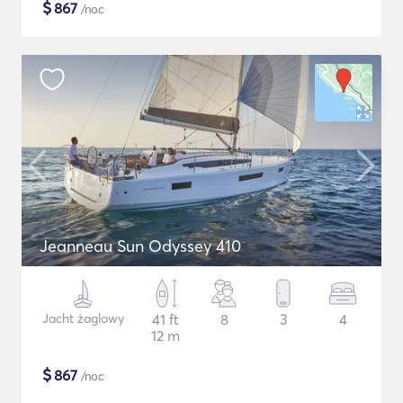
$
867
/noc
Jeanneau Sun Odyssey 410
Jacht żaglowy
41 ft
8
3
4
12 m
$
867
/noc