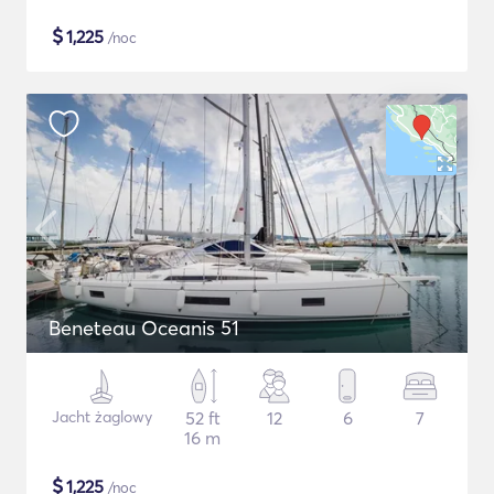
$
1,225
/noc
Beneteau Oceanis 51
Jacht żaglowy
52 ft
12
6
7
16 m
$
1,225
/noc