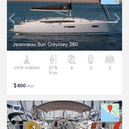
Jeanneau Sun Odyssey 380
Jacht żaglowy
37 ft
6
3
3
11 m
$
800
/noc