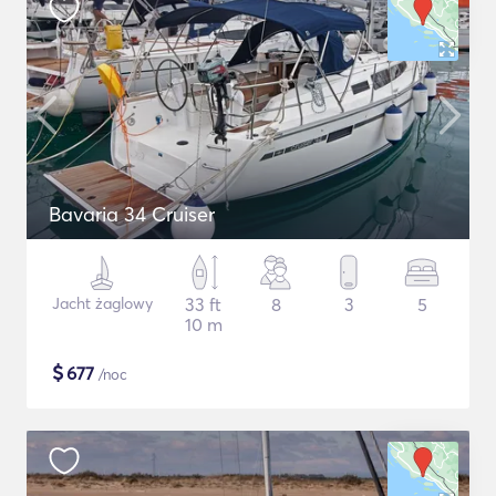
Bavaria 34 Cruiser
Jacht żaglowy
33 ft
8
3
5
10 m
$
677
/noc