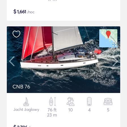
$
1,661
/noc
CNB 76
Jacht żaglowy
76 ft
10
4
5
23 m