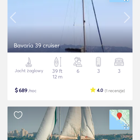
Bavaria 39 cruiser
Jacht żaglowy
39 ft
6
3
3
12 m
$
689
4.0
/noc
(1
recenzje
)