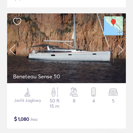
Beneteau Sense 50
Jacht żaglowy
50 ft
8
4
5
15 m
$
1,080
/noc