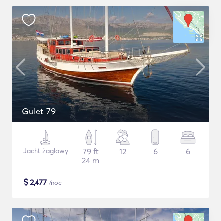
Gulet 79
Jacht żaglowy
79 ft
12
6
6
24 m
$
2,477
/noc