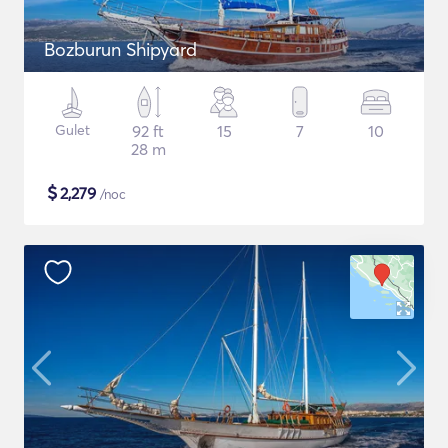
Bozburun Shipyard
Gulet
92 ft
15
7
10
28 m
$
2,279
/noc