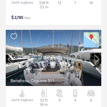
Jacht żaglowy
108 ft
12
7
14
33 m
$
2,785
/noc
Beneteau Oceanis 51.1
Jacht żaglowy
52 ft
9
4
6
16 m