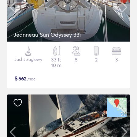
Jeanneau Sun Odyssey 33i
Jacht żaglowy
33 ft
5
2
3
10 m
$
562
/noc