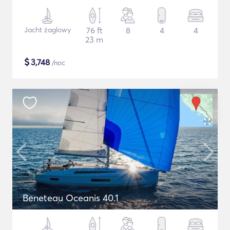
Jacht żaglowy
76 ft
8
4
4
23 m
$
3,748
/noc
Beneteau Oceanis 40.1