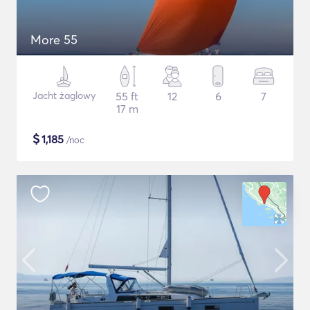
More 55
Jacht żaglowy
55 ft
12
6
7
17 m
$
1,185
/noc