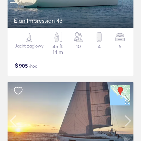
Elan Impression 43
Jacht żaglowy
45 ft
10
4
5
14 m
$
905
/noc