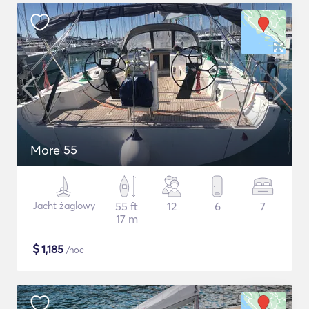
More 55
Jacht żaglowy
55 ft
12
6
7
17 m
$
1,185
/noc