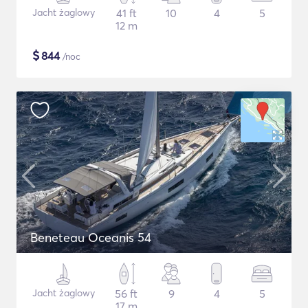
Jacht żaglowy
41 ft
10
4
5
12 m
$
844
/noc
Beneteau Oceanis 54
Jacht żaglowy
56 ft
9
4
5
17 m