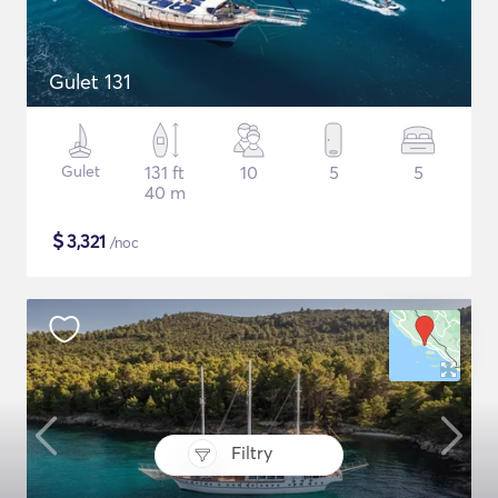
Gulet 131
Gulet
131 ft
10
5
5
40 m
$
3,321
/noc
Filtry