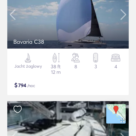
Bavaria C38
Jacht żaglowy
38 ft
8
3
4
12 m
$
794
/noc