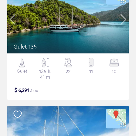
Gulet 135
Gulet
135 ft
22
11
10
41 m
$
6,291
/noc