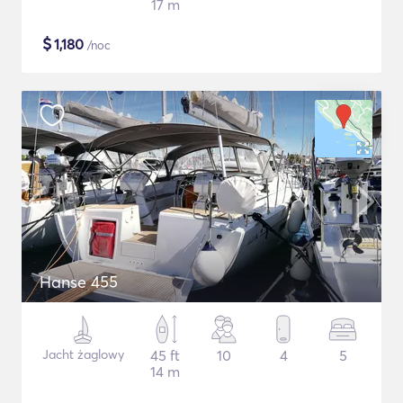
17 m
$
1,180
/noc
Hanse 455
Jacht żaglowy
45 ft
10
4
5
14 m