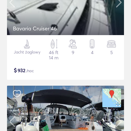
Bavaria Cruiser 46
Jacht żaglowy
46 ft
9
4
5
14 m
$
932
/noc