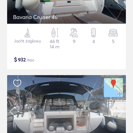
Bavaria Cruiser 46
Jacht żaglowy
46 ft
9
4
5
14 m
$
932
/noc