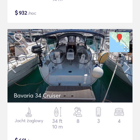
$
932
/noc
Bavaria 34 Cruiser
Jacht żaglowy
34 ft
8
3
4
10 m