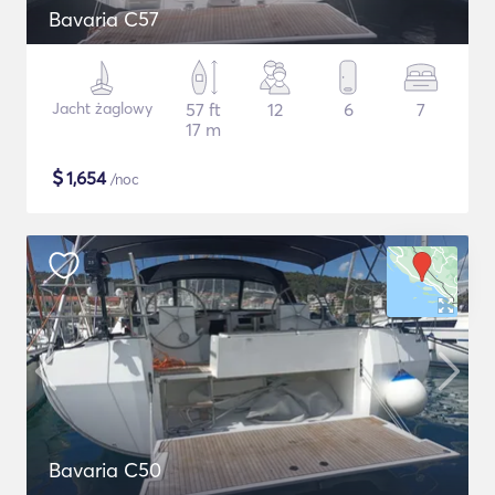
Bavaria C57
Jacht żaglowy
57 ft
12
6
7
17 m
$
1,654
/noc
Bavaria C50