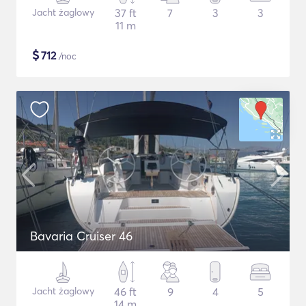
Jacht żaglowy
37 ft
7
3
3
11 m
$
712
/noc
Bavaria Cruiser 46
Jacht żaglowy
46 ft
9
4
5
14 m