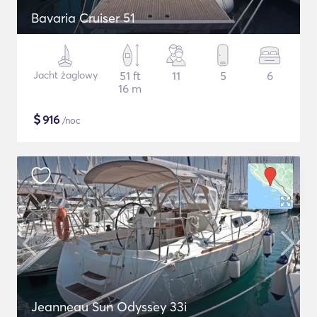
Bavaria Cruiser 51
Jacht żaglowy
51 ft
11
5
6
16 m
$
916
/noc
Jeanneau Sun Odyssey 33i