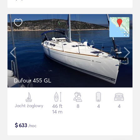
Dufour 455 GL
Jacht żaglowy
46 ft
8
4
4
14 m
$
633
/noc