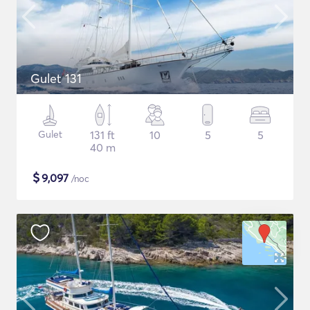
Gulet 131
Gulet
131 ft
10
5
5
40 m
$
9,097
/noc