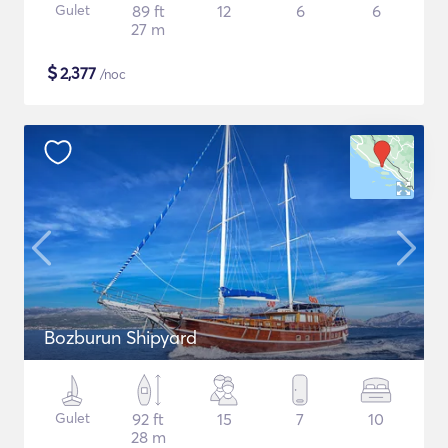
Gulet
89 ft
12
6
6
27 m
$
2,377
/noc
Bozburun Shipyard
Gulet
92 ft
15
7
10
28 m