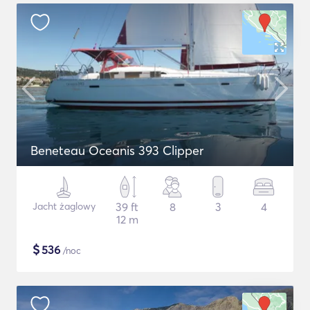
Beneteau Oceanis 393 Clipper
Jacht żaglowy
39 ft
8
3
4
12 m
$
536
/noc