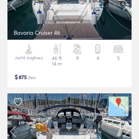
Bavaria Cruiser 46
Jacht żaglowy
46 ft
9
4
5
14 m
$
875
/noc