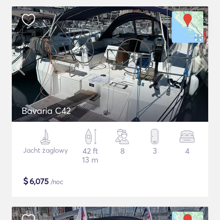
Bavaria C42
Jacht żaglowy
42 ft
8
3
4
13 m
$
6,075
/noc