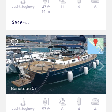
Jacht żaglowy
47 ft
11
6
6
14 m
$
949
/noc
Beneteau 57
Jacht żaglowy
57 ft
8
4
4