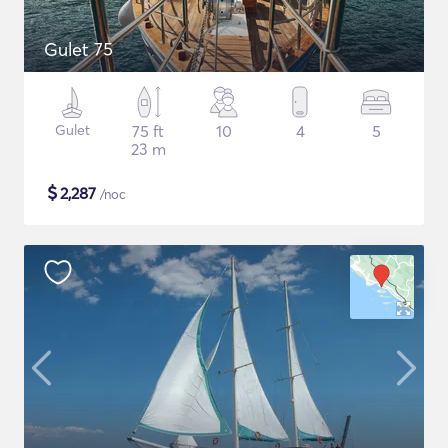
Gulet 75
Gulet
75 ft
10
4
5
23 m
$
2,287
/noc