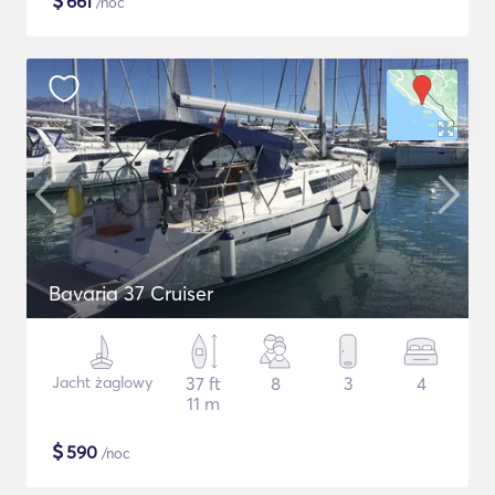
$
661
/noc
Bavaria 37 Cruiser
Jacht żaglowy
37 ft
8
3
4
11 m
$
590
/noc