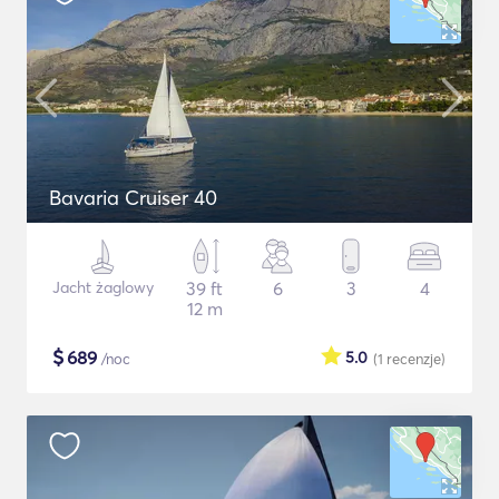
Bavaria Cruiser 40
Jacht żaglowy
39 ft
6
3
4
12 m
$
689
5.0
/noc
(1
recenzje
)