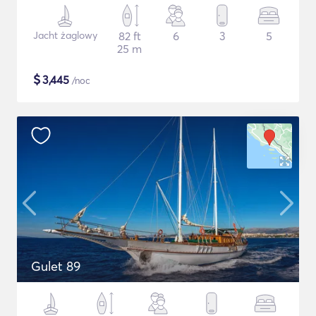
Jacht żaglowy
82 ft
6
3
5
25 m
$
3,445
/noc
Gulet 89