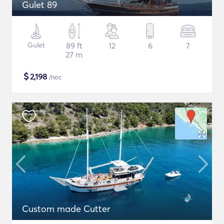
Gulet 89
Gulet
89 ft
12
6
7
27 m
$
2,198
/noc
Custom made Cutter