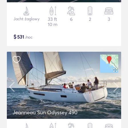
Jacht żaglowy
33 ft
6
2
3
10 m
$
531
/noc
Jeanneau Sun Odyssey 490