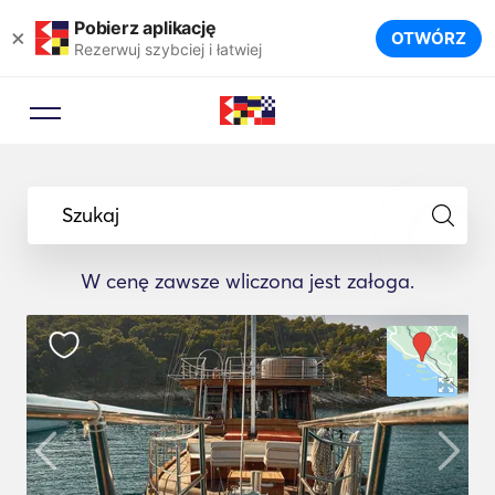
Pobierz aplikację
×
OTWÓRZ
Rezerwuj szybciej i łatwiej
Szukaj
W cenę zawsze wliczona jest załoga.