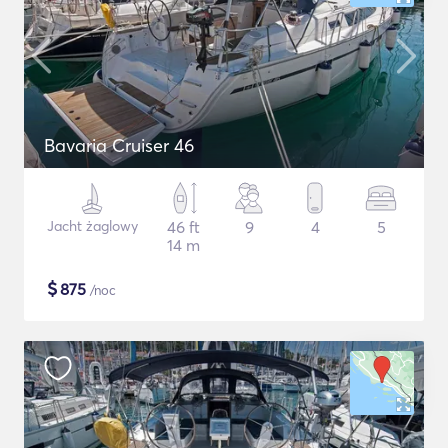
Bavaria Cruiser 46
Jacht żaglowy
46 ft
9
4
5
14 m
$
875
/noc