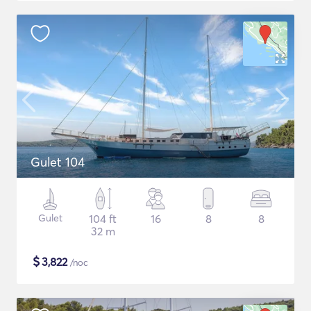
Gulet 104
Gulet
104 ft
16
8
8
32 m
$
3,822
/noc