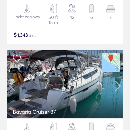
Jacht żaglowy
50 ft
12
6
7
15 m
$
1,343
/noc
Bavaria Cruiser 37