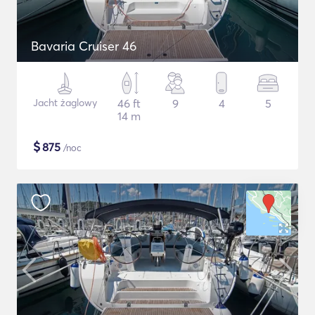
Bavaria Cruiser 46
Jacht żaglowy
46 ft
9
4
5
14 m
$
875
/noc