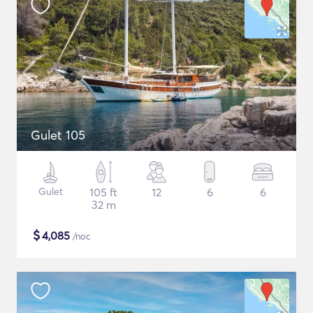
Gulet 105
Gulet
105 ft
12
6
6
32 m
$
4,085
/noc