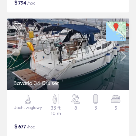
$
794
/noc
Bavaria 34 Cruiser
Jacht żaglowy
33 ft
8
3
5
10 m
$
677
/noc