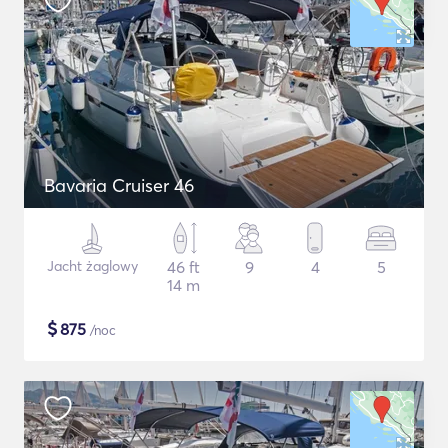
Bavaria Cruiser 46
Jacht żaglowy
46 ft
9
4
5
14 m
$
875
/noc