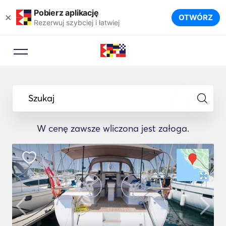
Pobierz aplikację
×
OTWÓRZ
Rezerwuj szybciej i łatwiej
Szukaj
W cenę zawsze wliczona jest załoga.