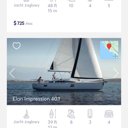
Jacht żaglowy
48 ft
10
4
5
15 m
$
725
/noc
Elan Impression 40.1
Jacht żaglowy
39 ft
8
3
4
12 m