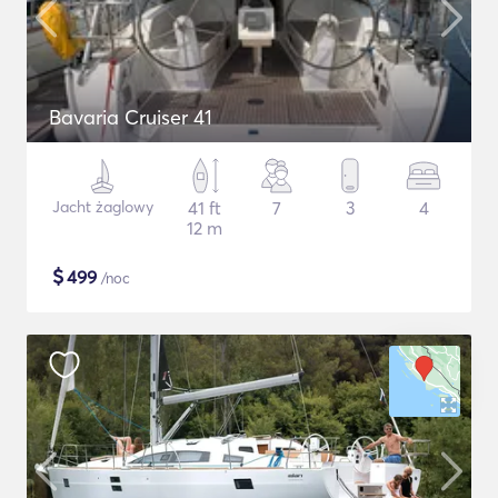
Bavaria Cruiser 41
Jacht żaglowy
41 ft
7
3
4
12 m
$
499
/noc