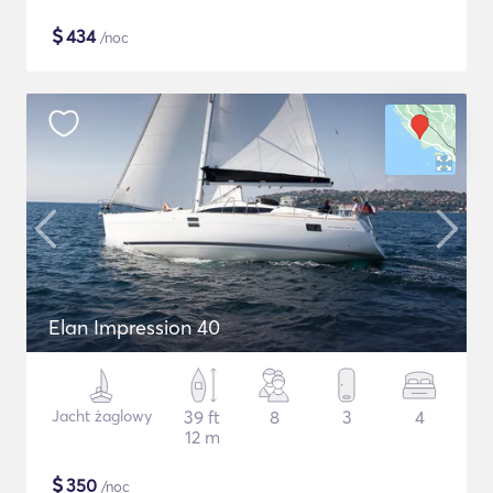
$
434
/noc
Elan Impression 40
Jacht żaglowy
39 ft
8
3
4
12 m
$
350
/noc