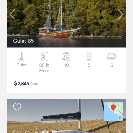
Gulet 85
Gulet
85 ft
10
5
5
26 m
$
2,845
/noc