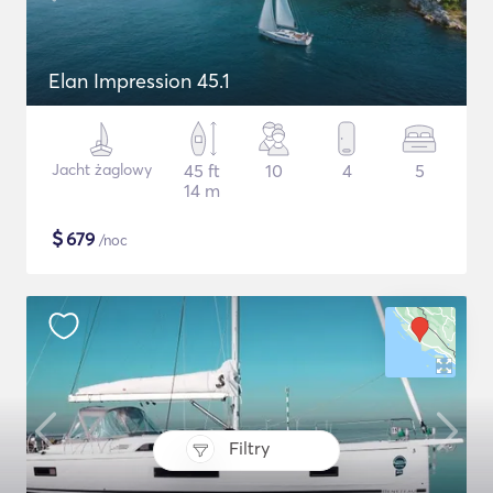
Elan Impression 45.1
Jacht żaglowy
45 ft
10
4
5
14 m
$
679
/noc
Filtry