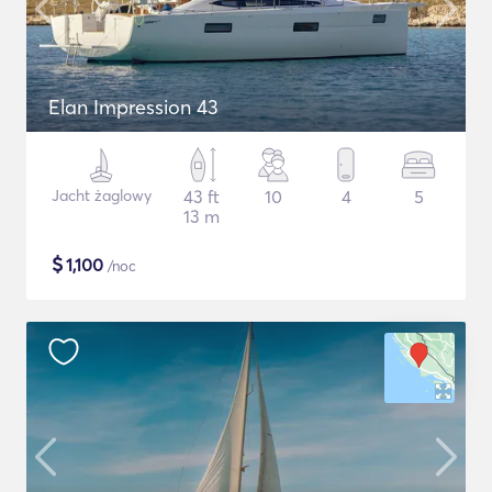
Elan Impression 43
Jacht żaglowy
43 ft
10
4
5
13 m
$
1,100
/noc