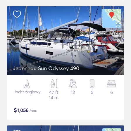
Jeanneau Sun Odyssey 490
Jacht żaglowy
47 ft
12
5
6
14 m
$
1,056
/noc