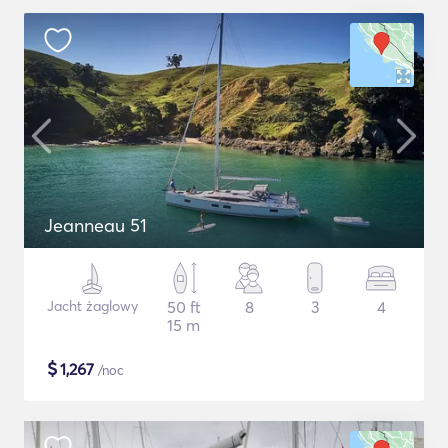
Jeanneau 51
Jacht żaglowy
50 ft
8
3
4
15 m
$
1,267
/noc