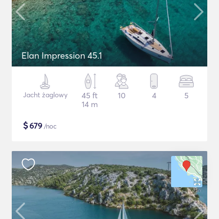
Elan Impression 45.1
Jacht żaglowy
45 ft
10
4
5
14 m
$
679
/noc