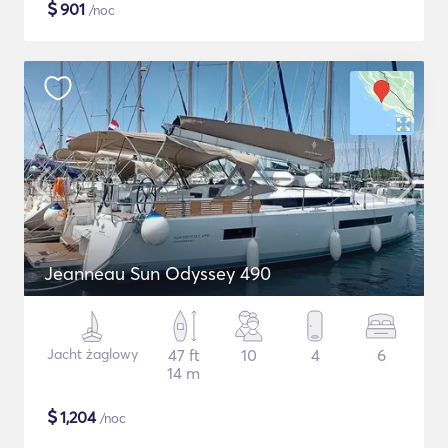
$
901
/noc
Jeanneau Sun Odyssey 490
Jacht żaglowy
47 ft
10
4
6
14 m
$
1,204
/noc