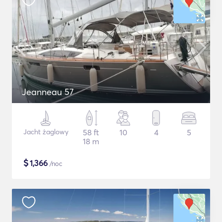
Jeanneau 57
Jacht żaglowy
58 ft
10
4
5
18 m
$
1,366
/noc