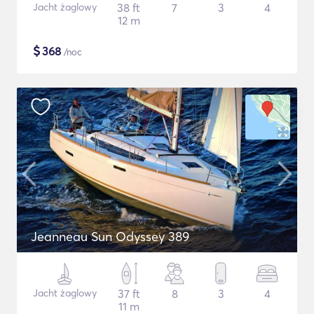
Jacht żaglowy
38 ft
7
3
4
12 m
$
368
/noc
Jeanneau Sun Odyssey 389
Jacht żaglowy
37 ft
8
3
4
11 m