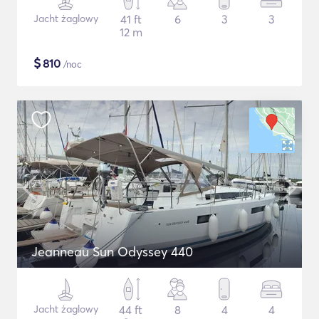
Jacht żaglowy
41 ft
6
3
3
12 m
$
810
/noc
Jeanneau Sun Odyssey 440
Jacht żaglowy
44 ft
8
4
4