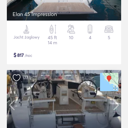
Elan 45 Impression
Jacht żaglowy
45 ft
10
4
5
14 m
$
817
/noc