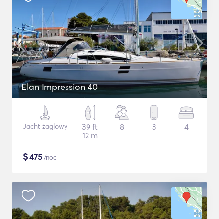
Elan Impression 40
Jacht żaglowy
39 ft
8
3
4
12 m
$
475
/noc