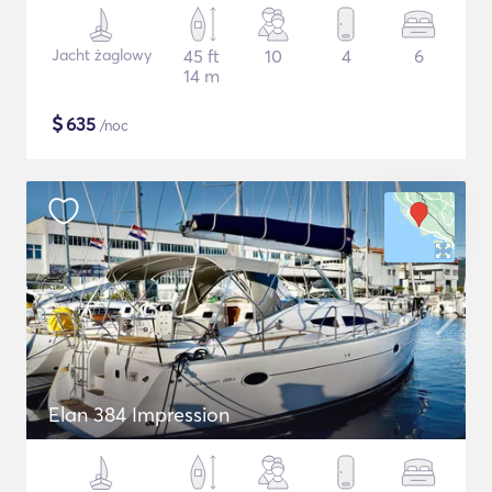
Jacht żaglowy
45 ft
10
4
6
14 m
$
635
/noc
Elan 384 Impression