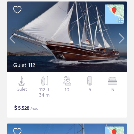
Gulet 112
Gulet
112 ft
10
5
5
34 m
$
5,528
/noc