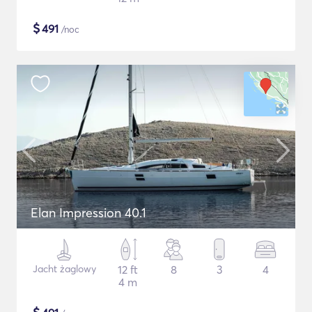
$
491
/noc
Elan Impression 40.1
Jacht żaglowy
12 ft
8
3
4
4 m