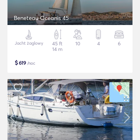
Beneteau Oceanis 45
Jacht żaglowy
45 ft
10
4
6
14 m
$
619
/noc