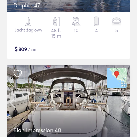
Delphia 47
Jacht żaglowy
48 ft
10
4
5
15 m
$
809
/noc
Elan Impression 40