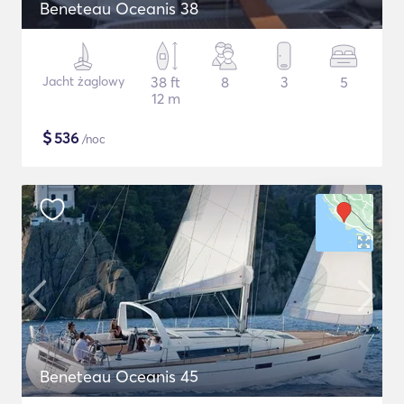
Beneteau Oceanis 38
Jacht żaglowy
38 ft
8
3
5
12 m
$
536
/noc
Beneteau Oceanis 45