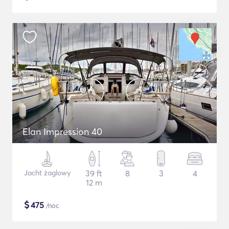
Elan Impression 40
Jacht żaglowy
39 ft
8
3
4
12 m
$
475
/noc