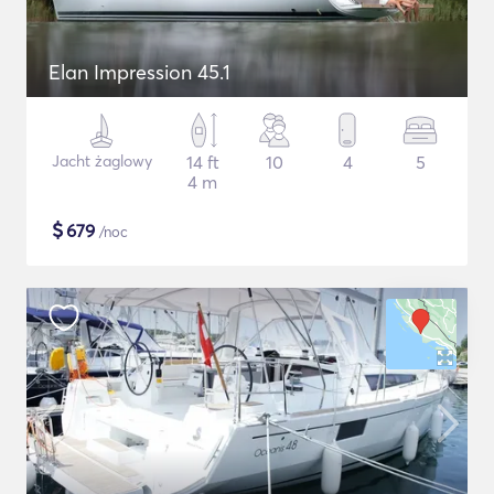
Elan Impression 45.1
Jacht żaglowy
14 ft
10
4
5
4 m
$
679
/noc