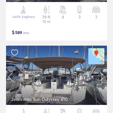
Jacht żaglowy
39 ft
8
3
3
12 m
$
589
/noc
Jeanneau Sun Odyssey 410