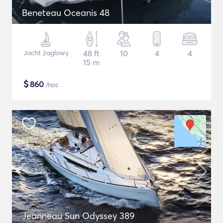
Beneteau Oceanis 48
Jacht żaglowy
48 ft
10
4
4
15 m
$
860
/noc
Jeanneau Sun Odyssey 389