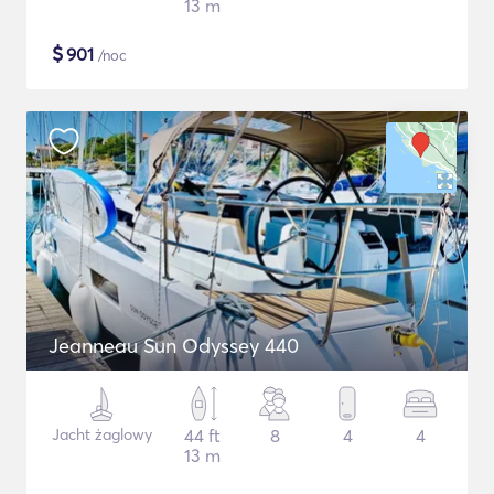
13 m
$
901
/noc
Jeanneau Sun Odyssey 440
Jacht żaglowy
44 ft
8
4
4
13 m