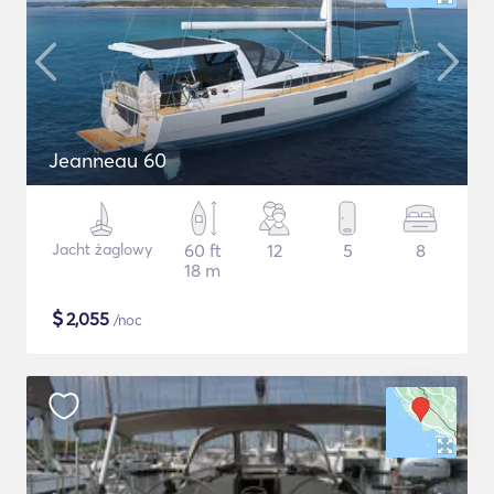
Jeanneau 60
Jacht żaglowy
60 ft
12
5
8
18 m
$
2,055
/noc