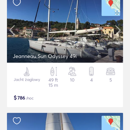
Jeanneau Sun Odyssey 49i
Jacht żaglowy
49 ft
10
4
5
15 m
$
786
/noc