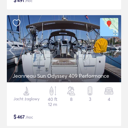
$
491
/noc
Jeanneau Sun Odyssey 409 Performance
Jacht żaglowy
40 ft
8
3
4
12 m
$
467
/noc