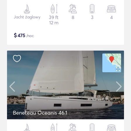
Jacht żaglowy
39 ft
8
3
4
12 m
$
475
/noc
Beneteau Oceanis 46.1