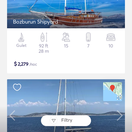
Bozburun Shipyard
Gulet
92 ft
15
7
10
28 m
$
2,279
/noc
Filtry