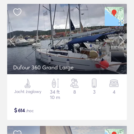
Dufour 360 Grand Large
Jacht żaglowy
34 ft
8
3
4
10 m
$
614
/noc