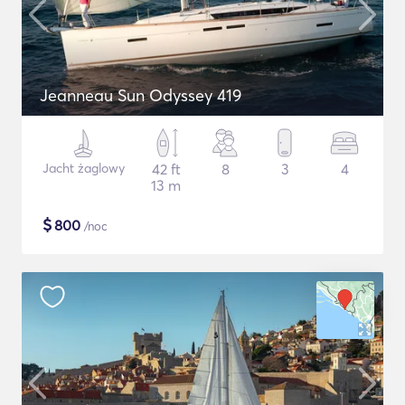
Jeanneau Sun Odyssey 419
Jacht żaglowy
42 ft
8
3
4
13 m
$
800
/noc