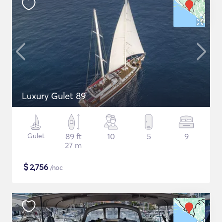
Luxury Gulet 89
Gulet
89 ft
10
5
9
27 m
$
2,756
/noc