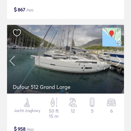
$
867
/noc
Dufour 512 Grand Large
Jacht żaglowy
50 ft
12
5
6
15 m
$
958
/noc