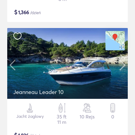
$
1,366
/dzień
Jeanneau Leader 10
Jacht żaglowy
35 ft
10 Rejs
0
11 m