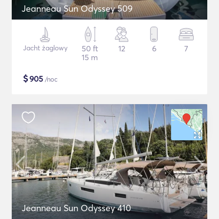
Jeanneau Sun Odyssey 509
Jacht żaglowy
50 ft
12
6
7
15 m
$
905
/noc
Jeanneau Sun Odyssey 410