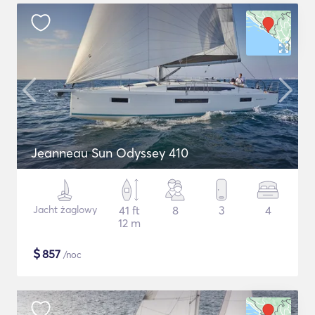
Jeanneau Sun Odyssey 410
Jacht żaglowy
41 ft
8
3
4
12 m
$
857
/noc