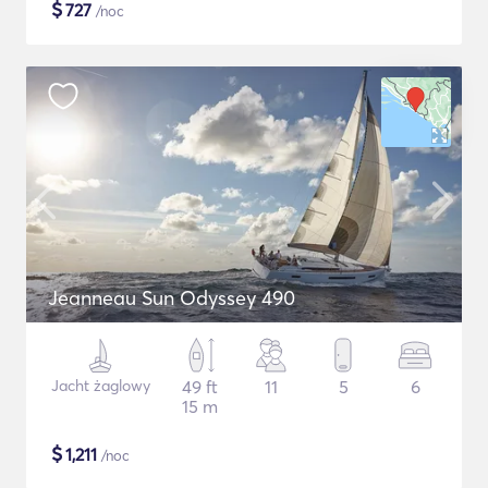
$
727
/noc
Jeanneau Sun Odyssey 490
Jacht żaglowy
49 ft
11
5
6
15 m
$
1,211
/noc