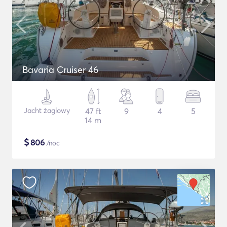
Bavaria Cruiser 46
Jacht żaglowy
47 ft
9
4
5
14 m
$
806
/noc