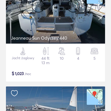
Jeanneau Sun Odyssey 440
Jacht żaglowy
44 ft
10
4
5
13 m
$
1,023
/noc