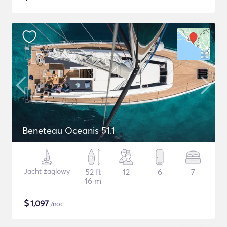
Beneteau Oceanis 51.1
Jacht żaglowy
52 ft
12
6
7
16 m
$
1,097
/noc