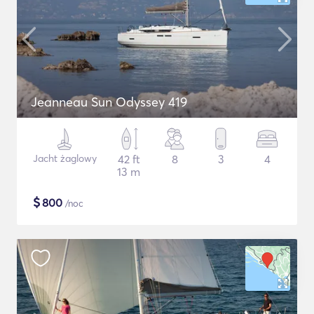
Jeanneau Sun Odyssey 419
Jacht żaglowy
42 ft
8
3
4
13 m
$
800
/noc