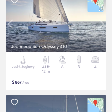
Jeanneau Sun Odyssey 410
Jacht żaglowy
41 ft
8
3
4
12 m
$
867
/noc