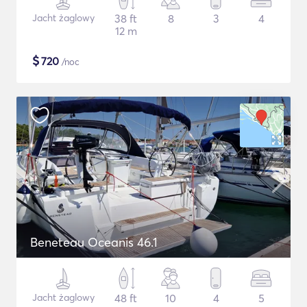
Jacht żaglowy
38 ft
8
3
4
12 m
$
720
/noc
Beneteau Oceanis 46.1
Jacht żaglowy
48 ft
10
4
5