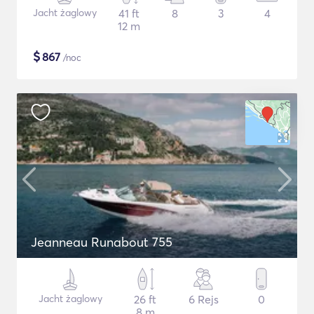
Jacht żaglowy
41 ft
8
3
4
12 m
$
867
/noc
Jeanneau Runabout 755
Jacht żaglowy
26 ft
6 Rejs
0
8 m