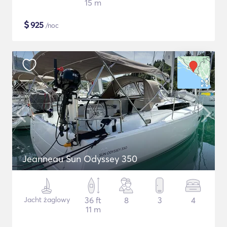
15 m
$
925
/noc
Jeanneau Sun Odyssey 350
Jacht żaglowy
36 ft
8
3
4
11 m