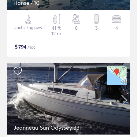
Hanse 410
Jacht żaglowy
41 ft
8
3
4
12 m
$
794
/noc
Jeanneau Sun Odyssey 33i