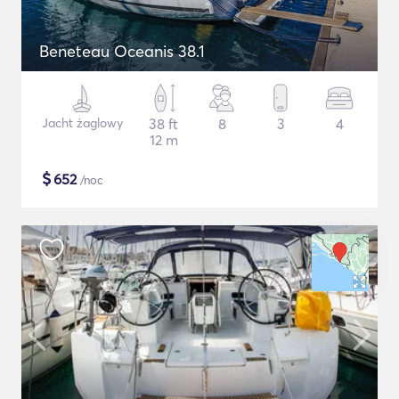
Beneteau Oceanis 38.1
Jacht żaglowy
38 ft
8
3
4
12 m
$
652
/noc