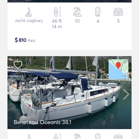
Jacht żaglowy
46 ft
10
4
5
14 m
$
810
/noc
Beneteau Oceanis 38.1