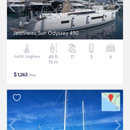
Jeanneau Sun Odyssey 490
Jacht żaglowy
49 ft
11
5
6
15 m
$
1,263
/noc