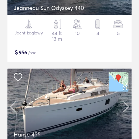
Jeanneau Sun Odyssey 440
Jacht żaglowy
44 ft
10
4
5
13 m
$
956
/noc
Hanse 455