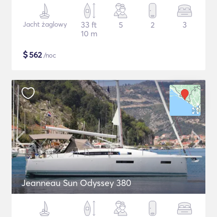
Jacht żaglowy
33 ft
5
2
3
10 m
$
562
/noc
Jeanneau Sun Odyssey 380