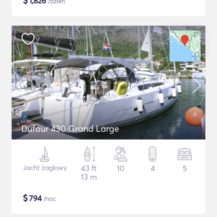
$
1,826
/dzień
Dufour 430 Grand Large
Jacht żaglowy
43 ft
10
4
5
13 m
$
794
/noc