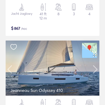
Jacht żaglowy
41 ft
8
3
4
12 m
$
867
/noc
Jeanneau Sun Odyssey 410