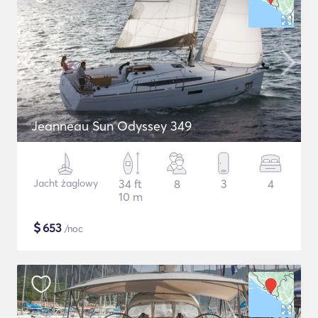
Jeanneau Sun Odyssey 349
Jacht żaglowy
34 ft
8
3
4
10 m
$
653
/noc