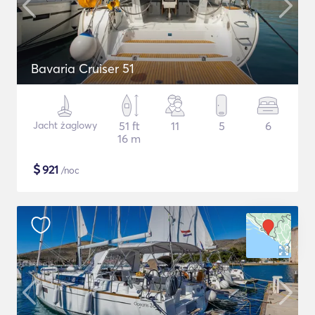
Bavaria Cruiser 51
Jacht żaglowy
51 ft
11
5
6
16 m
$
921
/noc