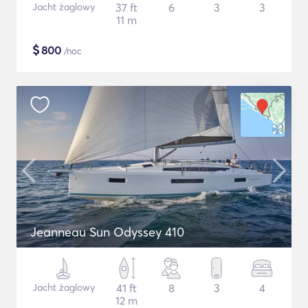
Jacht żaglowy
37 ft
6
3
3
11 m
$
800
/noc
Jeanneau Sun Odyssey 410
Jacht żaglowy
41 ft
8
3
4
12 m