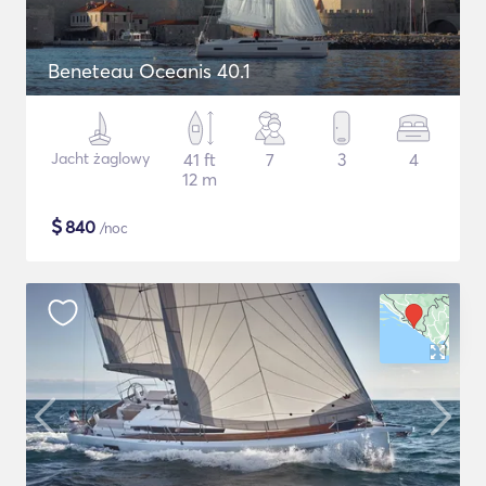
Beneteau Oceanis 40.1
Jacht żaglowy
41 ft
7
3
4
12 m
$
840
/noc