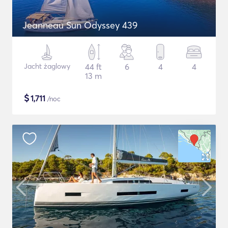
Jeanneau Sun Odyssey 439
Jacht żaglowy
44 ft
6
4
4
13 m
$
1,711
/noc