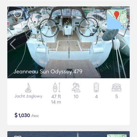
Jeanneau Sun Odyssey 479
Jacht żaglowy
47 ft
10
4
5
14 m
$
1,030
/noc