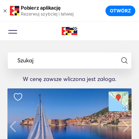
Pobierz aplikację
×
OTWÓRZ
Rezerwuj szybciej i łatwiej
Szukaj
W cenę zawsze wliczona jest załoga.