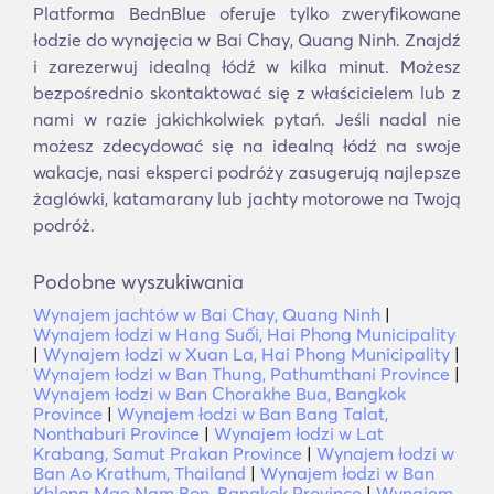
Platforma BednBlue oferuje tylko zweryfikowane
łodzie do wynajęcia w Bai Chay, Quang Ninh. Znajdź
i zarezerwuj idealną łódź w kilka minut. Możesz
bezpośrednio skontaktować się z właścicielem lub z
nami w razie jakichkolwiek pytań. Jeśli nadal nie
możesz zdecydować się na idealną łódź na swoje
wakacje, nasi eksperci podróży zasugerują najlepsze
żaglówki, katamarany lub jachty motorowe na Twoją
podróż.
Podobne wyszukiwania
Wynajem jachtów w Bai Chay, Quang Ninh
|
Wynajem łodzi w Hang Suối, Hai Phong Municipality
|
Wynajem łodzi w Xuan La, Hai Phong Municipality
|
Wynajem łodzi w Ban Thung, Pathumthani Province
|
Wynajem łodzi w Ban Chorakhe Bua, Bangkok
Province
|
Wynajem łodzi w Ban Bang Talat,
Nonthaburi Province
|
Wynajem łodzi w Lat
Krabang, Samut Prakan Province
|
Wynajem łodzi w
Ban Ao Krathum, Thailand
|
Wynajem łodzi w Ban
Khlong Mae Nam Bon, Bangkok Province
|
Wynajem