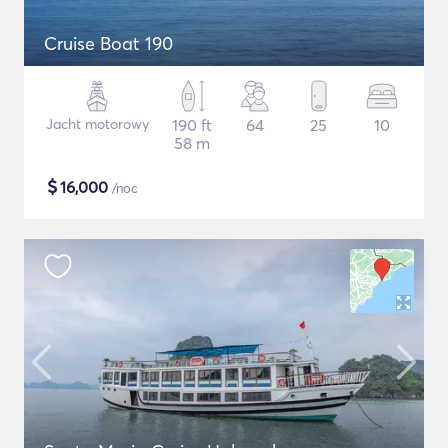
Cruise Boat 190
Jacht motorowy
190 ft
64
25
10
58 m
$
16,000
/noc