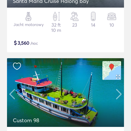
Santa Maria Cruise Halong bay
Jacht motorowy
32 ft
23
14
10
10 m
$
3,560
/noc
Custom 98