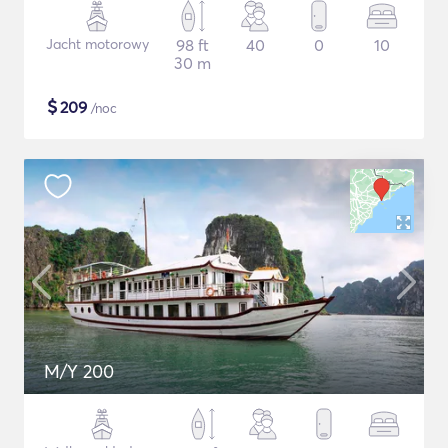
Jacht motorowy
98 ft
40
0
10
30 m
$
209
/noc
M/Y 200