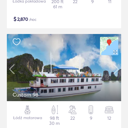
Łódka pokładowa
200 ft
22
9
11
61 m
$
2,870
/noc
Custom 98
Łódź motorowa
98 ft
22
9
12
30 m