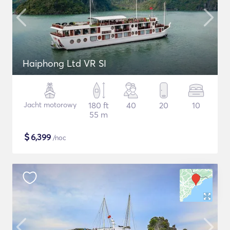
Haiphong Ltd VR SI
Jacht motorowy
180 ft
40
20
10
55 m
$
6,399
/noc