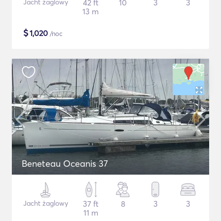
Jacht żaglowy
42 ft
10
3
3
13 m
$
1,020
/noc
Beneteau Oceanis 37
Jacht żaglowy
37 ft
8
3
3
11 m