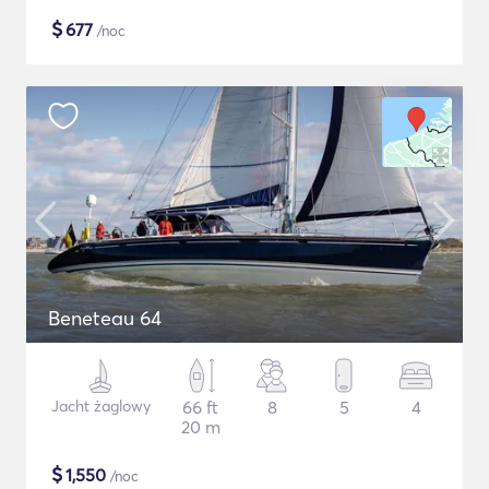
$
677
/noc
Beneteau 64
Jacht żaglowy
66 ft
8
5
4
20 m
$
1,550
/noc