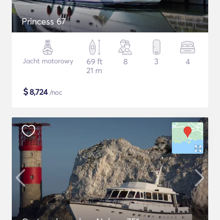
Princess 67
Jacht motorowy
69 ft
8
3
4
21 m
$
8,724
/noc