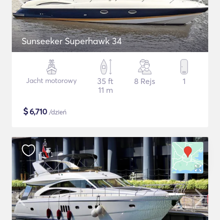
Sunseeker Superhawk 34
Jacht motorowy
35 ft
8 Rejs
1
11 m
$
6,710
/dzień