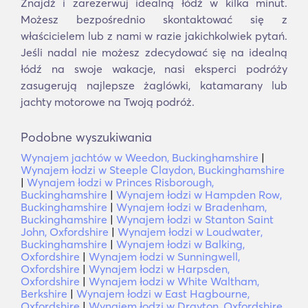
Znajdź i zarezerwuj idealną łódź w kilka minut.
Możesz bezpośrednio skontaktować się z
właścicielem lub z nami w razie jakichkolwiek pytań.
Jeśli nadal nie możesz zdecydować się na idealną
łódź na swoje wakacje, nasi eksperci podróży
zasugerują najlepsze żaglówki, katamarany lub
jachty motorowe na Twoją podróż.
Podobne wyszukiwania
Wynajem jachtów w Weedon, Buckinghamshire
|
Wynajem łodzi w Steeple Claydon, Buckinghamshire
|
Wynajem łodzi w Princes Risborough,
Buckinghamshire
|
Wynajem łodzi w Hampden Row,
Buckinghamshire
|
Wynajem łodzi w Bradenham,
Buckinghamshire
|
Wynajem łodzi w Stanton Saint
John, Oxfordshire
|
Wynajem łodzi w Loudwater,
Buckinghamshire
|
Wynajem łodzi w Balking,
Oxfordshire
|
Wynajem łodzi w Sunningwell,
Oxfordshire
|
Wynajem łodzi w Harpsden,
Oxfordshire
|
Wynajem łodzi w White Waltham,
Berkshire
|
Wynajem łodzi w East Hagbourne,
Oxfordshire
|
Wynajem łodzi w Drayton, Oxfordshire