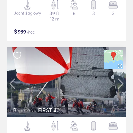
Jacht żaglowy
39 ft
6
3
3
12 m
$
939
/noc
Beneteau FIRST 40