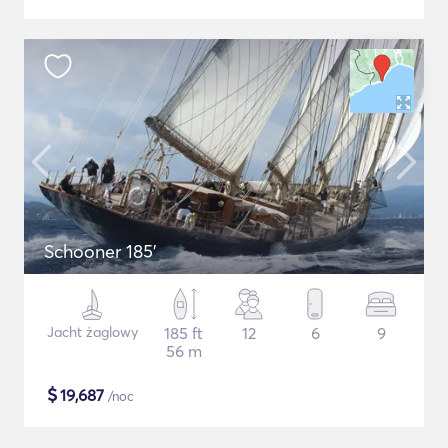
Schooner 185'
Jacht żaglowy
185 ft
12
6
9
56 m
$
19,687
/noc