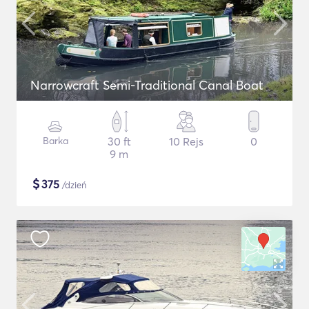
Narrowcraft Semi-Traditional Canal Boat
Barka
30 ft
10 Rejs
0
9 m
$
375
/dzień