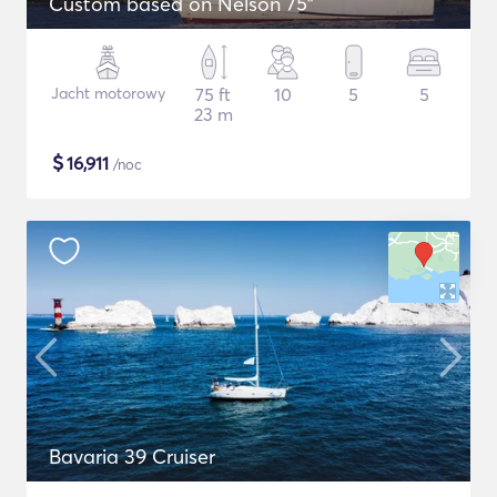
Custom based on Nelson 75"
Jacht motorowy
75 ft
10
5
5
23 m
$
16,911
/noc
Bavaria 39 Cruiser