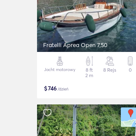
Fratelli Aprea Open 7,50
Jacht motorowy
8 ft
8 Rejs
0
2 m
$
746
/dzień