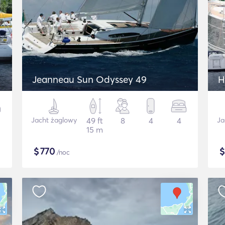
Jeanneau Sun Odyssey 49
H
Jacht żaglowy
49 ft
8
4
4
Ja
15 m
$
770
/noc