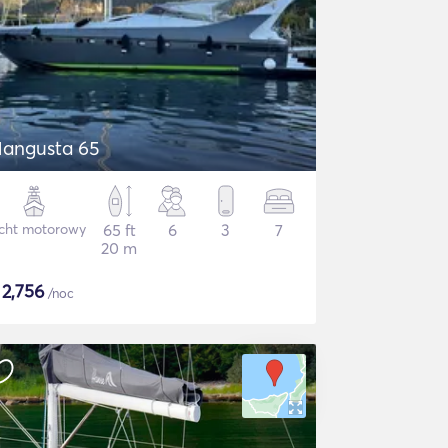
angusta 65
cht motorowy
65 ft
6
3
7
20 m
$
2,756
/noc