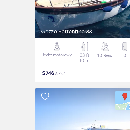
Gozzo Sorrentino 33
Jacht motorowy
33 ft
10 Rejs
0
10 m
$
746
/dzień