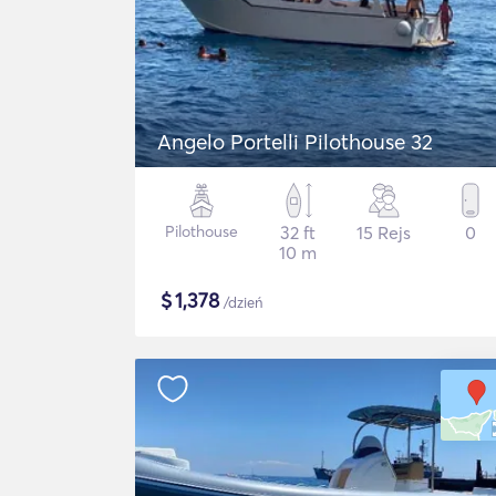
Angelo Portelli Pilothouse 32
Pilothouse
32 ft
15 Rejs
0
10 m
$
1,378
/dzień