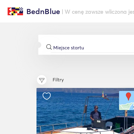
BednBlue
| W cenę zawsze wliczona je
Filtry