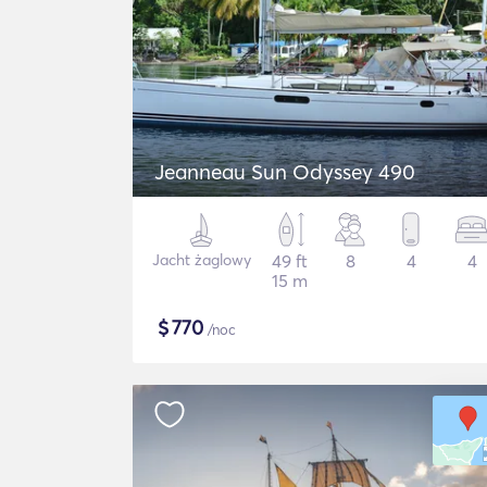
Jeanneau Sun Odyssey 490
Jacht żaglowy
49 ft
8
4
4
15 m
$
770
/noc