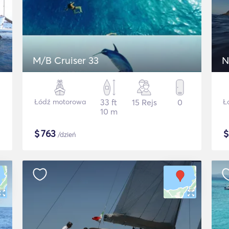
M/B Cruiser 33
N
Łódź motorowa
33 ft
15 Rejs
0
Ł
10 m
$
763
/dzień