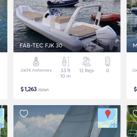
FAB-TEC FJK 30
M
Jacht motorowy
33 ft
12 Rejs
0
Ja
10 m
$
1,263
/dzień