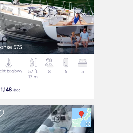
anse 575
cht żaglowy
57 ft
8
5
5
17 m
$
1,148
/noc