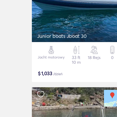
Junior boats Jboat 30
Jacht motorowy
33 ft
18 Rejs
0
10 m
$
1,033
/dzień