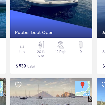
Rubber boat Open
J
Inne
20 ft
12 Rejs
0
J
6 m
$
539
/dzień