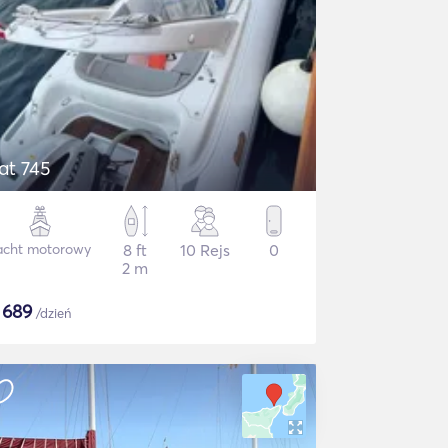
at 745
acht motorowy
8 ft
10 Rejs
0
2 m
$
689
/dzień