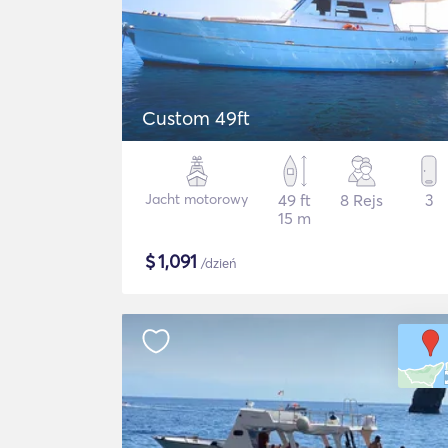
Custom 49ft
Jacht motorowy
49 ft
8 Rejs
3
15 m
$
1,091
/dzień