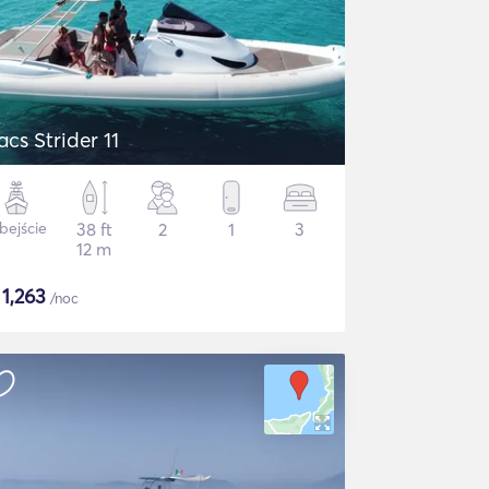
acs Strider 11
bejście
38 ft
2
1
3
12 m
$
1,263
/noc