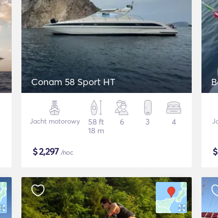
Conam 58 Sport HT
B
Jacht motorowy
58 ft
6
3
4
J
18 m
$
2,297
/noc