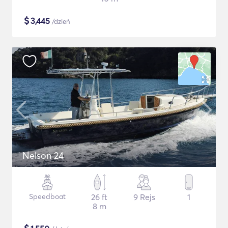
$
3,445
/dzień
Nelson 24
Speedboat
26 ft
9 Rejs
1
8 m