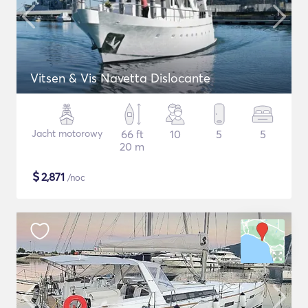
Vitsen & Vis Navetta Dislocante
Jacht motorowy
66 ft
10
5
5
20 m
$
2,871
/noc