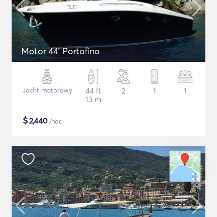
Motor 44' Portofino
Jacht motorowy
44 ft
2
1
1
13 m
$
2,440
/noc