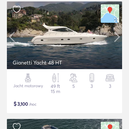
Gianetti Yacht 48 HT
Jacht motorowy
49 ft
5
3
3
15 m
$
3,100
/noc