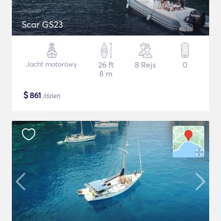
Scar GS23
Jacht motorowy
26 ft
8 Rejs
0
8 m
$
861
/dzień