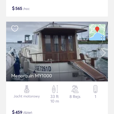
$
565
/noc
Menorquin MY1000
Jacht motorowy
33 ft
8 Rejs
1
10 m
$
459
/dzień