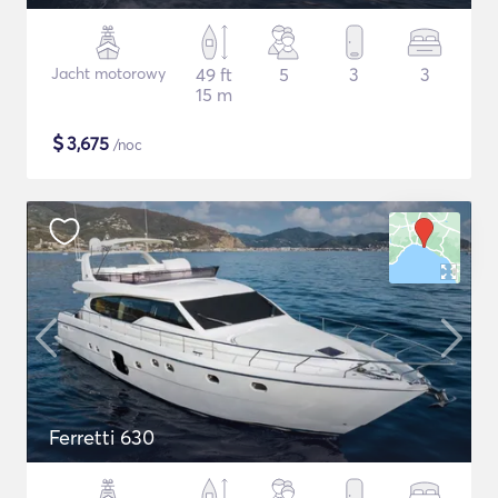
Jacht motorowy
49 ft
5
3
3
15 m
$
3,675
/noc
Ferretti 630