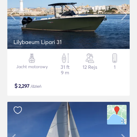
Lilybaeum Lipari 31
Jacht motorowy
31 ft
12 Rejs
1
9 m
$
2,297
/dzień