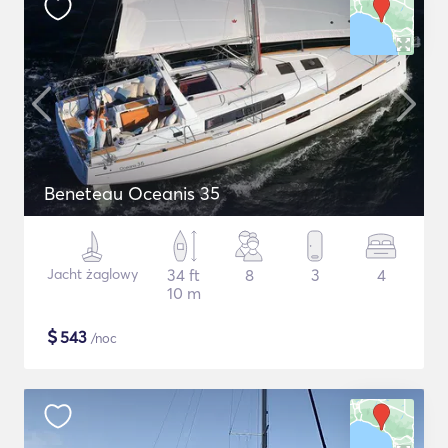
Beneteau Oceanis 35
Jacht żaglowy
34 ft
8
3
4
10 m
$
543
/noc