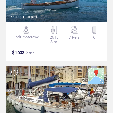
Gozzo Ligure
Łódź motorowa
26 ft
7 Rejs
0
8 m
$
1,033
/dzień