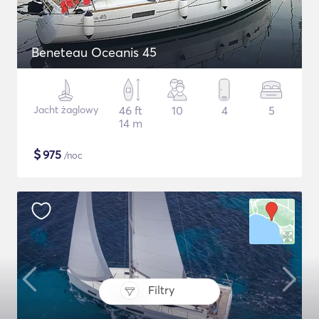
Beneteau Oceanis 45
Jacht żaglowy
46 ft
10
4
5
14 m
$
975
/noc
Filtry