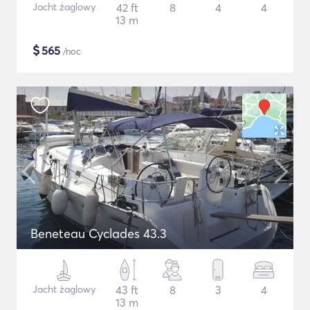
Jacht żaglowy
42 ft
8
4
4
13 m
$
565
/noc
Beneteau Cyclades 43.3
Jacht żaglowy
43 ft
8
3
4
13 m