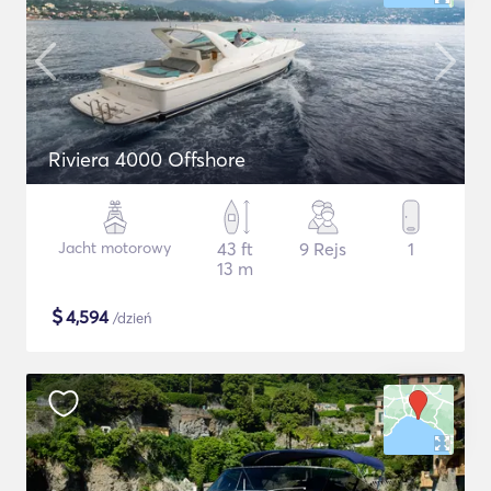
Riviera 4000 Offshore
Jacht motorowy
43 ft
9 Rejs
1
13 m
$
4,594
/dzień