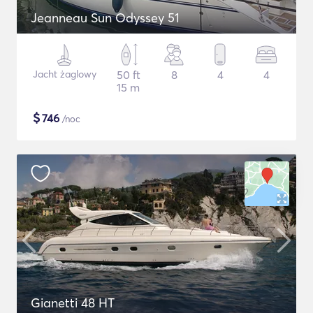
Jeanneau Sun Odyssey 51
Jacht żaglowy
50 ft
8
4
4
15 m
$
746
/noc
Gianetti 48 HT