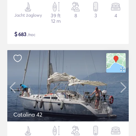
Jacht żaglowy
39 ft
8
3
4
12 m
$
683
/noc
Catalina 42