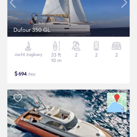
Dufour 350 GL
Jacht żaglowy
33 ft
2
2
2
10 m
$
694
/noc