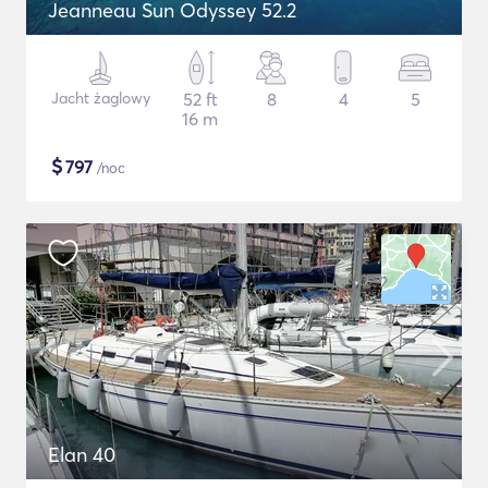
Jeanneau Sun Odyssey 52.2
Jacht żaglowy
52 ft
8
4
5
16 m
$
797
/noc
Elan 40