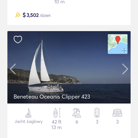
10 m
$
3,502
/dzień
Beneteau Oceanis Clipper 423
Jacht żaglowy
42 ft
6
3
3
13 m