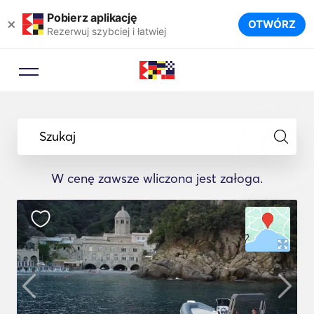
Pobierz aplikację
×
OTWÓRZ
Rezerwuj szybciej i łatwiej
Szukaj
W cenę zawsze wliczona jest załoga.