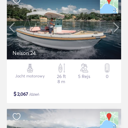
Nelson 24
Jacht motorowy
26 ft
5 Rejs
0
8 m
$
2,067
/dzień