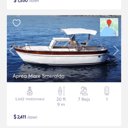
$
1,550
/dzień
Aprea Mare Smeraldo
Łódź motorowa
30 ft
7 Rejs
1
9 m
$
2,411
/dzień