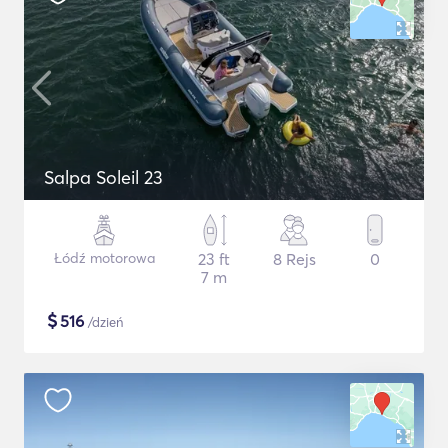
Salpa Soleil 23
Łódź motorowa
23 ft
8 Rejs
0
7 m
$
516
/dzień