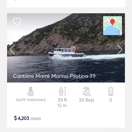
Cantiere Marrè Marino Pilotina 39
Jacht motorowy
39 ft
30 Rejs
0
12 m
$
4,203
/dzień