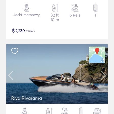
Jacht motorowy
32 ft
6 Rejs
1
10 m
$
2,239
/dzień
Riva Rivarama