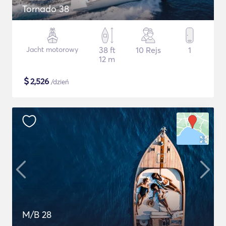
Tornado 38
Jacht motorowy
38 ft
10 Rejs
1
12 m
$
2,526
/dzień
M/B 28