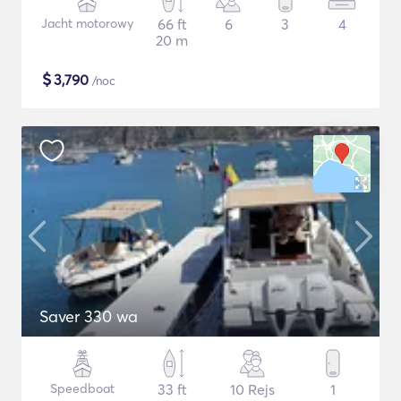
Jacht motorowy
66 ft
6
3
4
20 m
$
3,790
/noc
Saver 330 wa
Speedboat
33 ft
10 Rejs
1