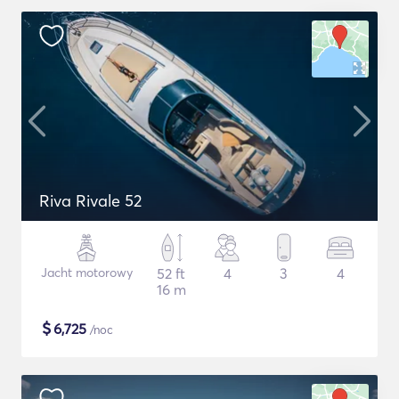
Riva Rivale 52
Jacht motorowy
52 ft
4
3
4
16 m
$
6,725
/noc