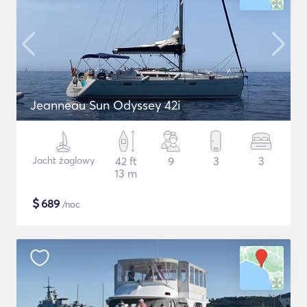
Jeanneau Sun Odyssey 42i
Jacht żaglowy
42 ft
9
3
3
13 m
$
689
/noc