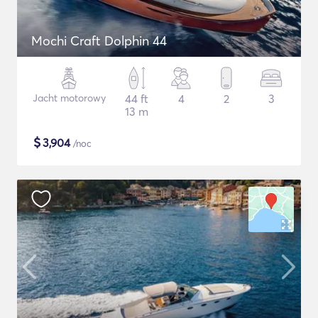
Mochi Craft Dolphin 44
Jacht motorowy
44 ft
4
2
3
13 m
$
3,904
/noc