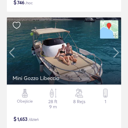
$
746
/noc
Mini Gozzo Libeccio
Obejście
28 ft
8 Rejs
1
9 m
$
1,653
/dzień