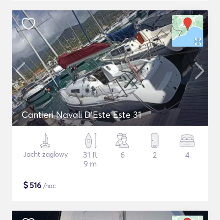
Cantieri Navali D'Este Este 31
Jacht żaglowy
31 ft
6
2
4
9 m
$
516
/noc