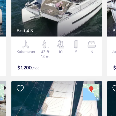
Bali 4.3
B
Katamaran
43 ft
10
5
6
Ja
13 m
$
1,200
/noc