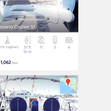
avaria Cruiser 51
cht żaglowy
51 ft
11
5
6
16 m
$
1,062
/noc