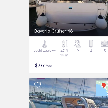
Bavaria Cruiser 46
Jacht żaglowy
47 ft
9
4
5
14 m
$
777
/noc