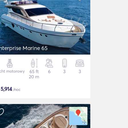
nterprise Marine 65
cht motorowy
65 ft
6
3
3
20 m
$
5,914
/noc