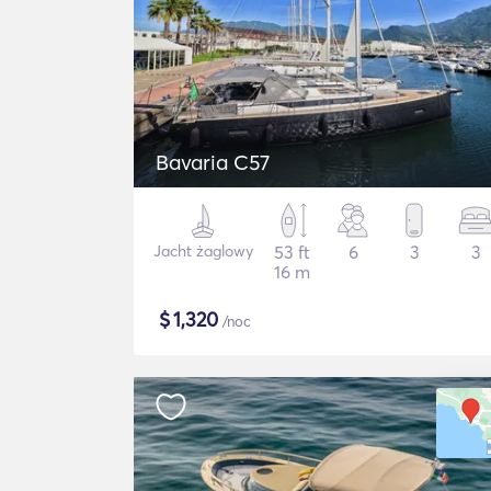
Bavaria C57
Jacht żaglowy
53 ft
6
3
3
16 m
$
1,320
/noc