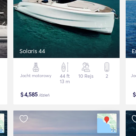
Solaris 44
E
Jacht motorowy
44 ft
10 Rejs
2
Ja
13 m
$
4,585
/dzień