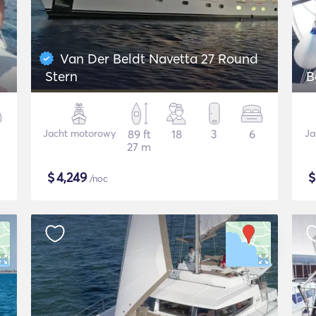
Van Der Beldt Navetta 27 Round
Stern
B
Jacht motorowy
89 ft
18
3
6
Ja
27 m
$
4,249
/noc