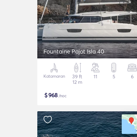
Fountaine Pajot Isla 40
Katamaran
39 ft
11
5
6
12 m
$
968
/noc