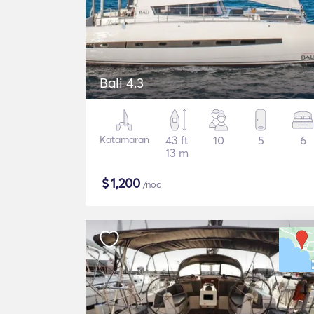
Bali 4.3
Katamaran
43 ft
10
5
6
13 m
$
1,200
/noc