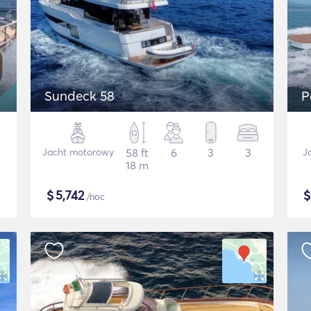
Sundeck 58
P
Jacht motorowy
58 ft
6
3
3
J
18 m
$
5,742
/noc