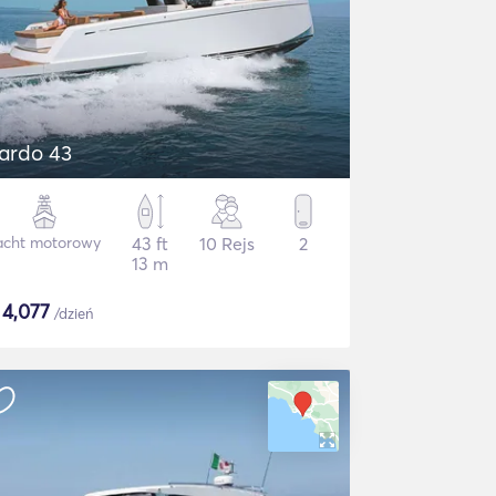
ardo 43
acht motorowy
43 ft
10 Rejs
2
13 m
$
4,077
/dzień