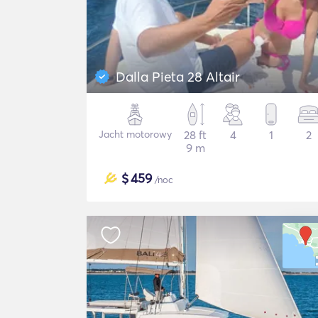
Dalla Pieta 28 Altair
Jacht motorowy
28 ft
4
1
2
9 m
$
459
/noc