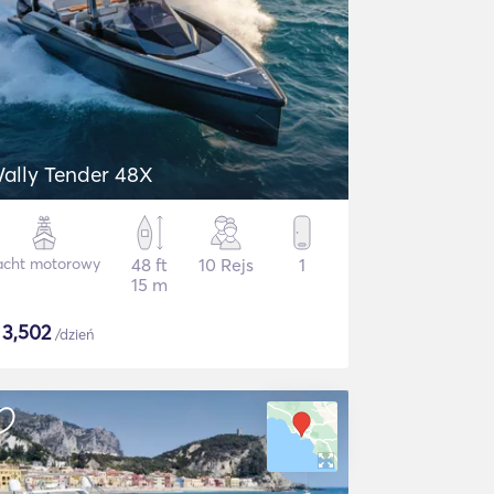
ally Tender 48X
acht motorowy
48 ft
10 Rejs
1
15 m
$
3,502
/dzień