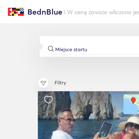
BednBlue
| W cenę zawsze wliczona je
Filtry