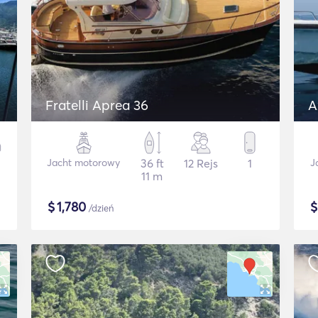
Fratelli Aprea 36
A
Jacht motorowy
36 ft
12 Rejs
1
J
11 m
$
1,780
/dzień