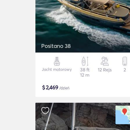
Positano 38
Jacht motorowy
38 ft
12 Rejs
2
12 m
$
2,469
/dzień