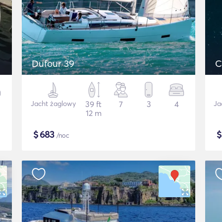
Dufour 39
C
Jacht żaglowy
39 ft
7
3
4
Ja
12 m
$
683
/noc