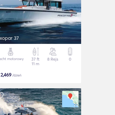
xopar 37
acht motorowy
37 ft
8 Rejs
0
11 m
$
2,469
/dzień