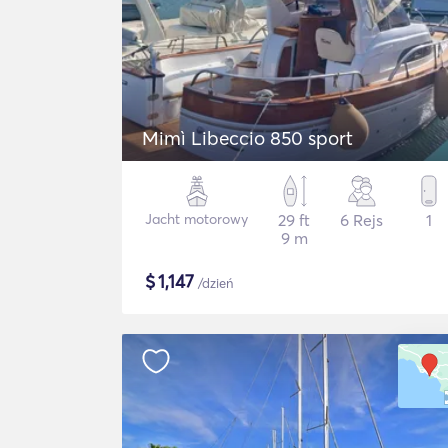
Mimì Libeccio 850 sport
Jacht motorowy
29 ft
6 Rejs
1
9 m
$
1,147
/dzień