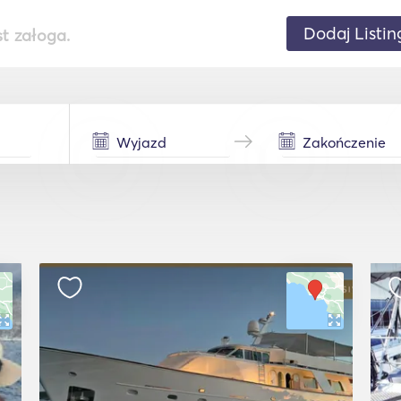
Dodaj Listin
st załoga.