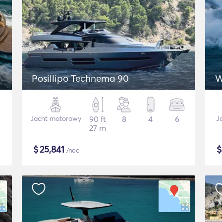
Posillipo Technema 90
W
Jacht motorowy
90 ft
8
4
6
J
27 m
$
25,841
/noc