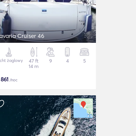
avaria Cruiser 46
cht żaglowy
47 ft
9
4
5
14 m
$
861
/noc