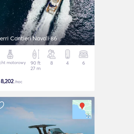
erri Cantieri Navali 86
cht motorowy
90 ft
8
4
6
27 m
$
8,202
/noc