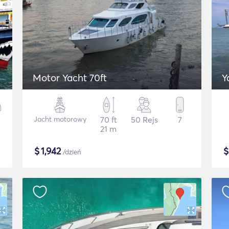
Motor Yacht 70ft
Y
Jacht motorowy
70 ft
50 Rejs
7
21 m
$
1,942
/dzień