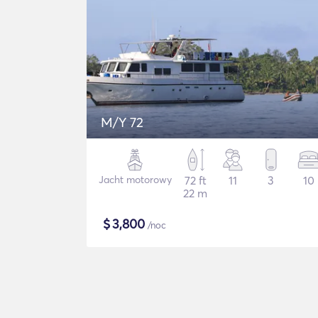
M/Y 72
Jacht motorowy
72 ft
11
3
10
22 m
$
3,800
/noc