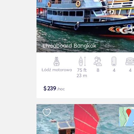
Liveaboard Bangkok
Łódź motorowa
75 ft
8
4
4
23 m
$
239
/noc