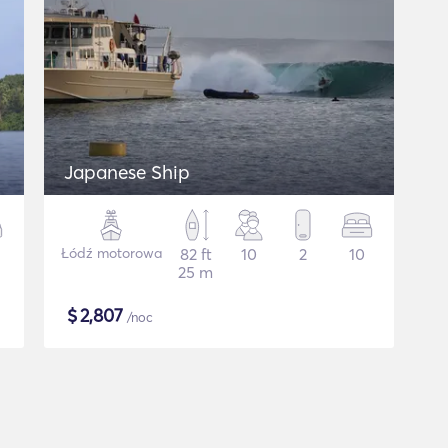
Japanese Ship
Łódź motorowa
82 ft
10
2
10
25 m
$
2,807
/noc