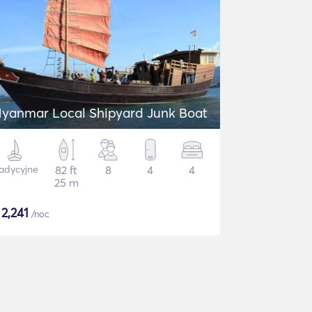
yanmar Local Shipyard Junk Boat
adycyjne
82 ft
8
4
4
25 m
$
2,241
/noc