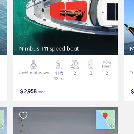
Nimbus T11 speed boat
M
Jacht motorowy
41 ft
2
2
2
Tr
12 m
$
2,958
/noc