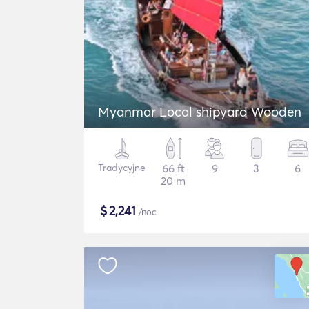
Myanmar Local shipyard Wooden
Tradycyjne
66 ft
9
3
6
20 m
$
2,241
/noc