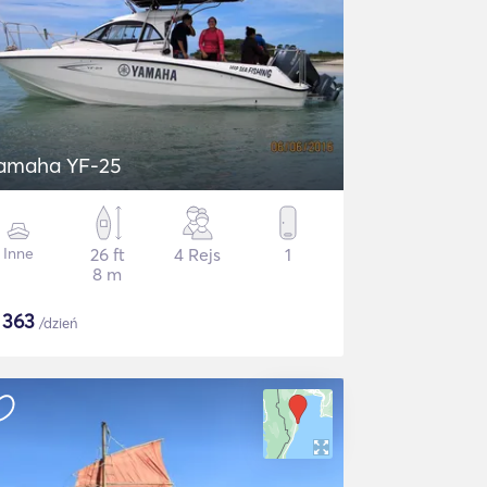
amaha YF-25
Inne
26 ft
4 Rejs
1
8 m
$
363
/dzień