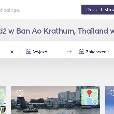
Dodaj Listin
st załoga.
dź w Ban Ao Krathum, Thailand w 