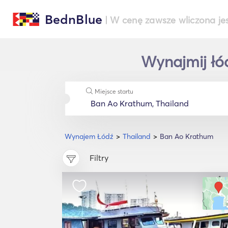
BednBlue
| W cenę zawsze wliczona je
Wynajmij łó
Miejsce startu
Wynajem Łódź
Thailand
Ban Ao Krathum
Filtry