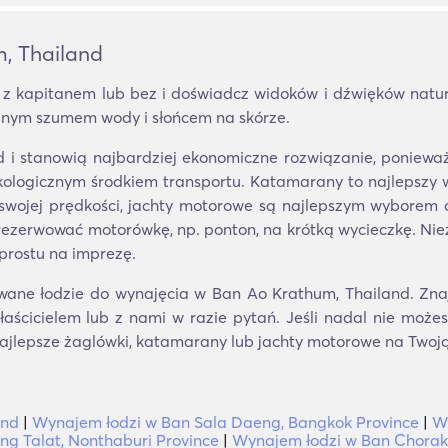
, Thailand
z kapitanem lub bez i doświadcz widoków i dźwięków natu
kojnym szumem wody i słońcem na skórze.
d i stanowią najbardziej ekonomiczne rozwiązanie, poniew
ekologicznym środkiem transportu. Katamarany to najlepszy wy
ki swojej prędkości, jachty motorowe są najlepszym wyborem d
rezerwować motorówkę, np. ponton, na krótką wycieczkę. Nie
prostu na imprezę.
wane łodzie do wynajęcia w Ban Ao Krathum, Thailand. Znaj
aścicielem lub z nami w razie pytań. Jeśli nadal nie może
najlepsze żaglówki, katamarany lub jachty motorowe na Twoj
and
|
Wynajem łodzi w Ban Sala Daeng, Bangkok Province
|
W
g Talat, Nonthaburi Province
|
Wynajem łodzi w Ban Chorak