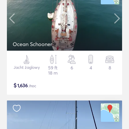
Ocean Schooner
Jacht żaglowy
59 ft
6
4
8
18 m
$
1,636
/noc