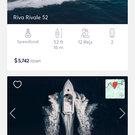
Riva Rivale 52
Speedboat
52 ft
12 Rejs
2
16 m
$
5,742
/dzień