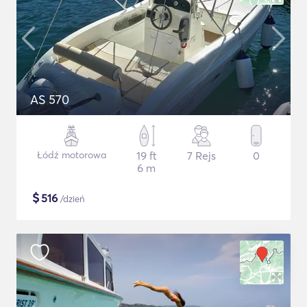
AS 570
Łódź motorowa
19 ft
7 Rejs
0
6 m
$
516
/dzień