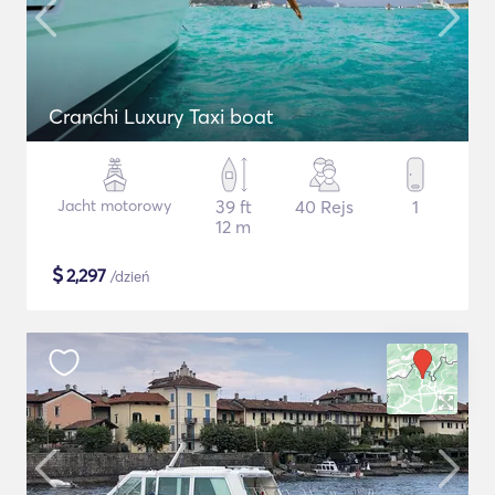
Cranchi Luxury Taxi boat
Jacht motorowy
39 ft
40 Rejs
1
12 m
$
2,297
/dzień