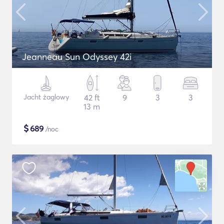
Jeanneau Sun Odyssey 42i
Jacht żaglowy
42 ft
9
3
3
13 m
$
689
/noc