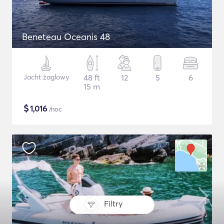
Beneteau Oceanis 48
Jacht żaglowy
48 ft
12
5
6
15 m
$
1,016
/noc
Filtry