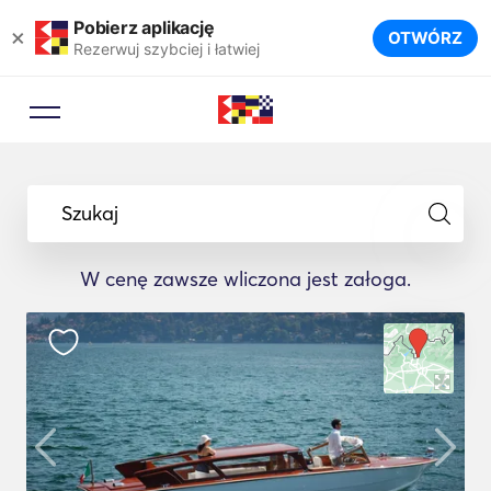
Pobierz aplikację
×
OTWÓRZ
Rezerwuj szybciej i łatwiej
Szukaj
W cenę zawsze wliczona jest załoga.