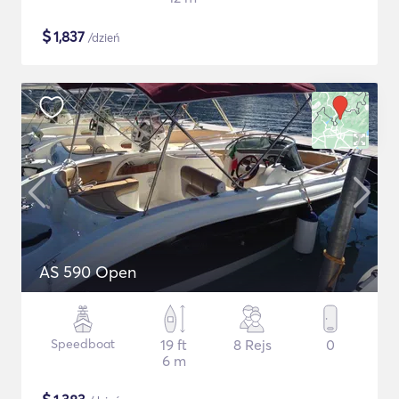
$
1,837
/dzień
AS 590 Open
Speedboat
19 ft
8 Rejs
0
6 m