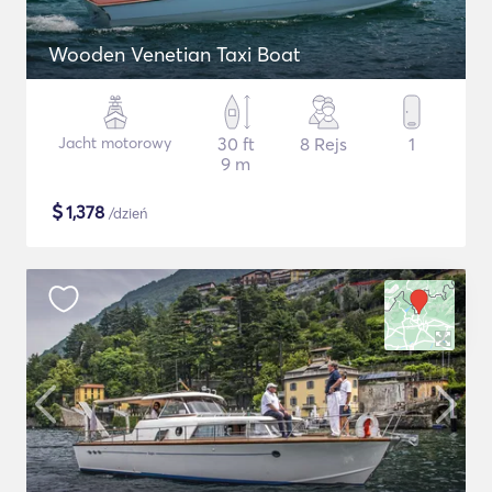
Wooden Venetian Taxi Boat
Jacht motorowy
30 ft
8 Rejs
1
9 m
$
1,378
/dzień