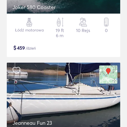
Joker 580 Coaster
Łódź motorowa
19 ft
10 Rejs
0
6 m
$
459
/dzień
Jeanneau Fun 23