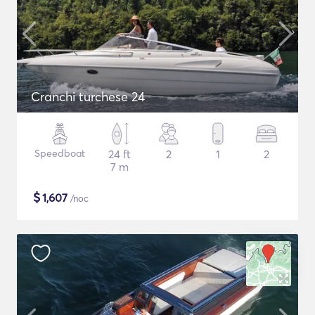
Cranchi turchese 24
Speedboat
24 ft
2
1
2
7 m
$
1,607
/noc