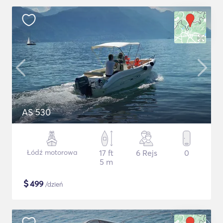
AS 530
Łódź motorowa
17 ft
6 Rejs
0
5 m
$
499
/dzień