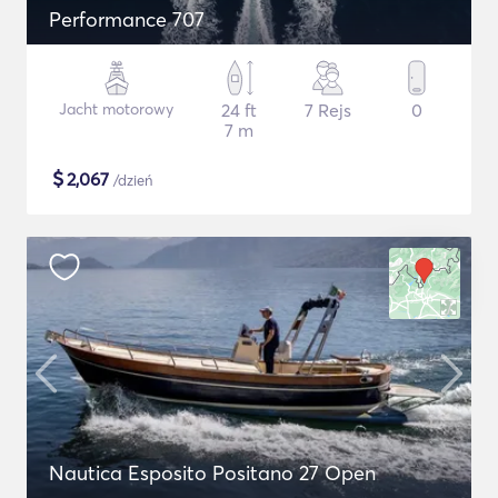
Performance 707
Jacht motorowy
24 ft
7 Rejs
0
7 m
$
2,067
/dzień
Nautica Esposito Positano 27 Open