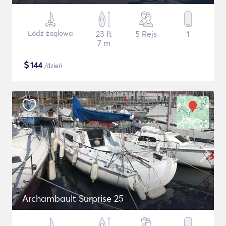
Łódź żaglowa
23 ft
5 Rejs
1
7 m
$
144
/dzień
Archambault Surprise 25