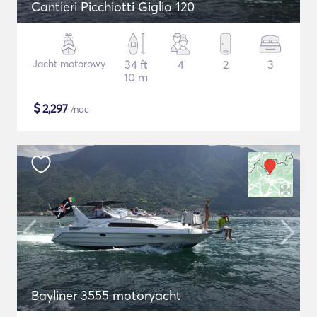
Cantieri Picchiotti Giglio 120
Jacht motorowy
34 ft
4
2
3
10 m
$
2,297
/noc
Bayliner 3555 motoryacht