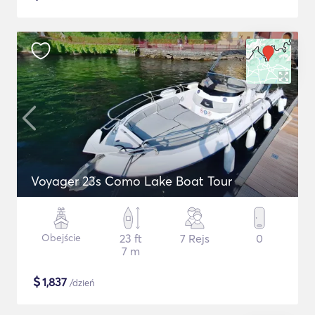
Voyager 23s Como Lake Boat Tour
Obejście
23 ft
7 Rejs
0
7 m
$
1,837
/dzień