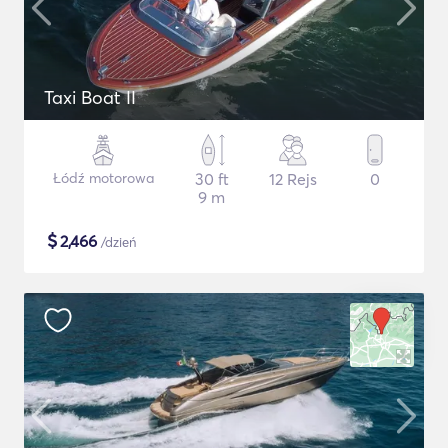
Taxi Boat II
Łódź motorowa
30 ft
12 Rejs
0
9 m
$
2,466
/dzień