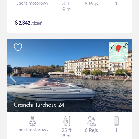
Jacht motorowy
31 ft
8 Rejs
1
9 m
$
2,342
/dzień
Cranchi Turchese 24
Jacht motorowy
25 ft
6 Rejs
1
8 m