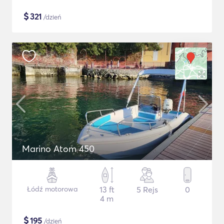
$
321
/dzień
Marino Atom 450
Łódź motorowa
13 ft
5 Rejs
0
4 m
$
195
/dzień