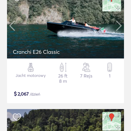
Cranchi E26 Classic
Jacht motorowy
26 ft
7 Rejs
1
8 m
$
2,067
/dzień