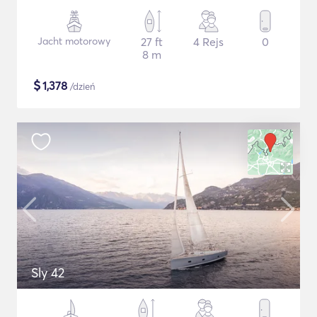
Jacht motorowy
27 ft
4 Rejs
0
8 m
$
1,378
/dzień
Sly 42