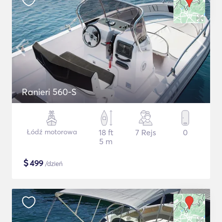
Ranieri 560-S
Łódź motorowa
18 ft
7 Rejs
0
5 m
$
499
/dzień