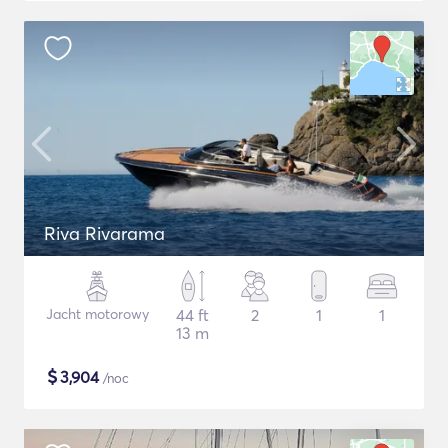
Riva Rivarama
Jacht motorowy
44 ft
2
1
1
13 m
$
3,904
/noc