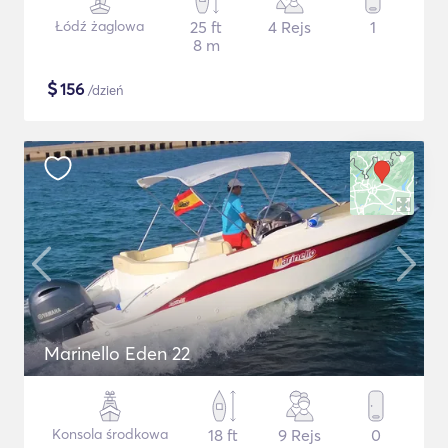
Łódź żaglowa
25 ft
4 Rejs
1
8 m
$
156
/dzień
Marinello Eden 22
Konsola środkowa
18 ft
9 Rejs
0