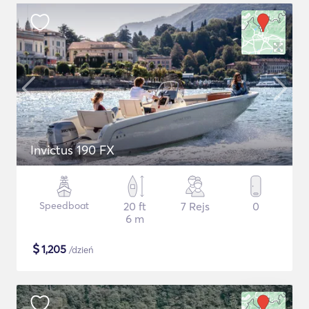
Invictus 190 FX
Speedboat
20 ft
7 Rejs
0
6 m
$
1,205
/dzień