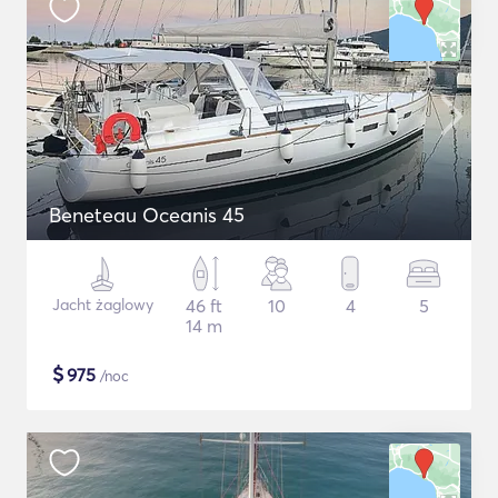
Beneteau Oceanis 45
Jacht żaglowy
46 ft
10
4
5
14 m
$
975
/noc