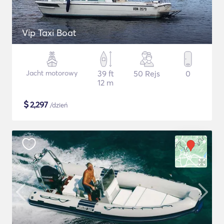
Vip Taxi Boat
Jacht motorowy
39 ft
50 Rejs
0
12 m
$
2,297
/dzień