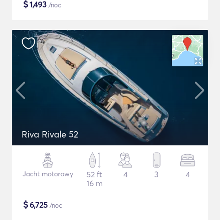
$
1,493
/noc
Riva Rivale 52
Jacht motorowy
52 ft
4
3
4
16 m
$
6,725
/noc