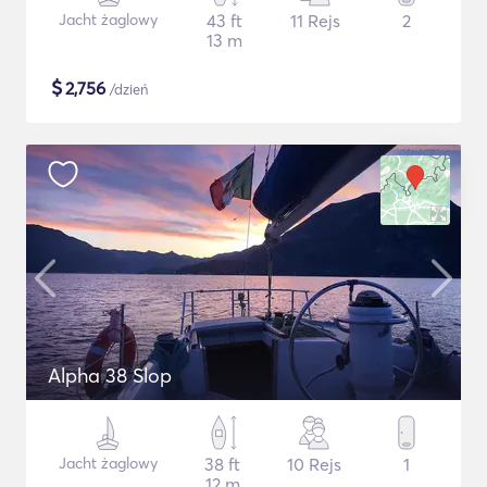
Jacht żaglowy
43 ft
11 Rejs
2
13 m
$
2,756
/dzień
Alpha 38 Slop
Jacht żaglowy
38 ft
10 Rejs
1
12 m