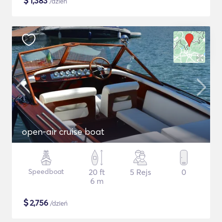
$
1,383
/dzień
open-air cruise boat
Speedboat
20 ft
5 Rejs
0
6 m
$
2,756
/dzień