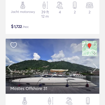
Jacht motorowy
39 ft
4
2
2
12 m
$
1,722
/noc
Mostes Offshore 31