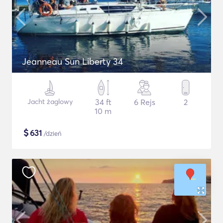
Jeanneau Sun Liberty 34
Jacht żaglowy
34 ft
6 Rejs
2
10 m
$
631
/dzień