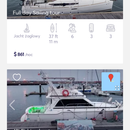
Full day Sailing tour
Jacht żaglowy
37 ft
6
3
3
11 m
$
861
/noc