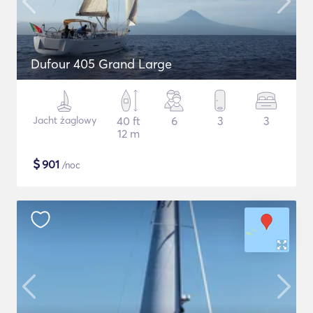
Dufour 405 Grand Large
Jacht żaglowy
40 ft
6
3
3
12 m
$
901
/noc