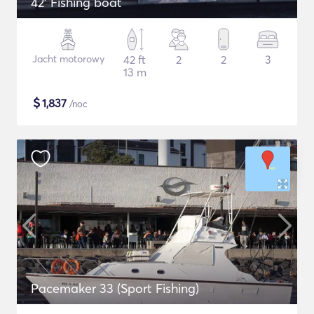
42' Fishing boat
Jacht motorowy
42 ft
2
2
3
13 m
$
1,837
/noc
Pacemaker 33 (Sport Fishing)