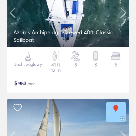
Azores Archipelago Crewed 40ft Classic
Sailboat
Jacht żaglowy
41 ft
5
3
6
12 m
$
953
/noc