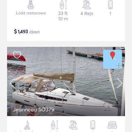
Łódź motorowa
33 ft
4 Rejs
1
10 m
$
1,493
/dzień
Jeanneau SO379