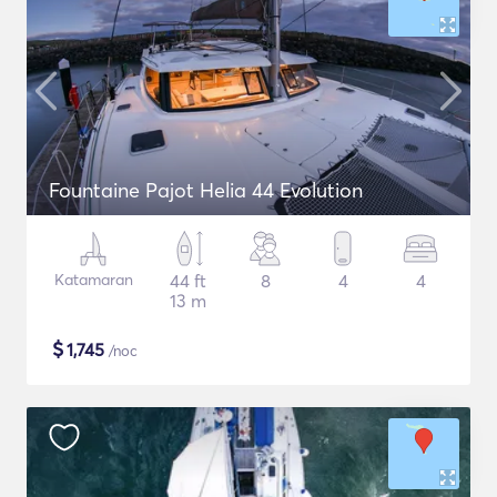
Fountaine Pajot Helia 44 Evolution
Katamaran
44 ft
8
4
4
13 m
$
1,745
/noc