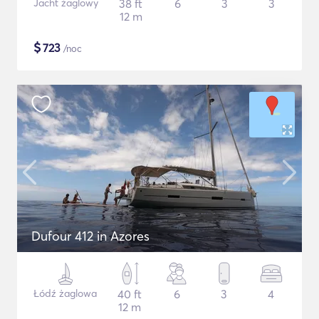
Jacht żaglowy
38 ft
6
3
3
12 m
$
723
/noc
Dufour 412 in Azores
Łódź żaglowa
40 ft
6
3
4
12 m