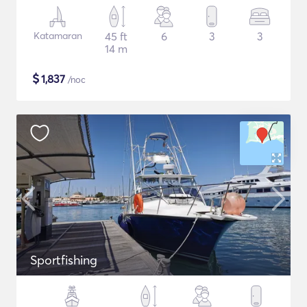
Katamaran
45 ft
6
3
3
14 m
$
1,837
/noc
Sportfishing