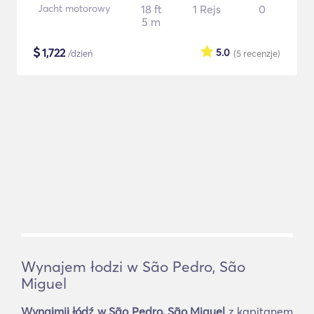
Jacht motorowy
18 ft
1 Rejs
0
5 m
$
1,722
5.0
/dzień
(5
recenzje
)
Wynajem łodzi w São Pedro, São
Miguel
Wynajmij łódź w São Pedro, São Miguel
z kapitanem