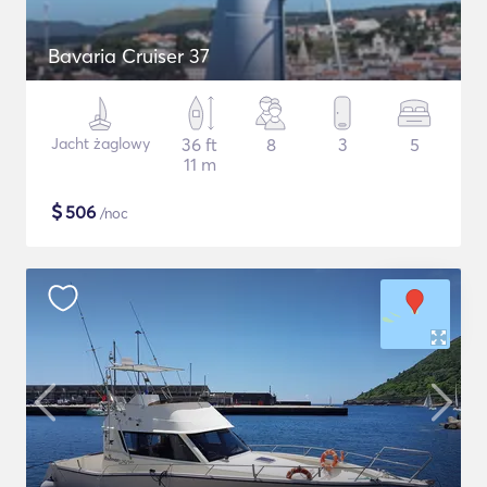
Bavaria Cruiser 37
Jacht żaglowy
36 ft
8
3
5
11 m
$
506
/noc