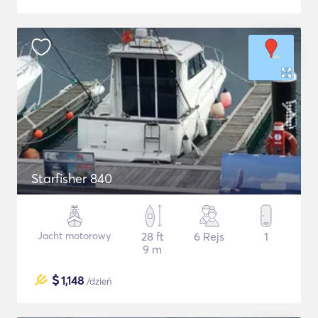
Starfisher 840
Jacht motorowy
28 ft
6 Rejs
1
9 m
$
1,148
/dzień