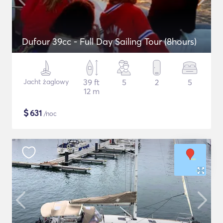
Dufour 39cc - Full Day Sailing Tour (8hours)
Jacht żaglowy
39 ft
5
2
5
12 m
$
631
/noc