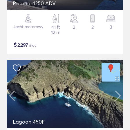
Rodman1250 ADV
Jacht motorowy
41 ft
2
2
3
12 m
$
2,297
/noc
Lagoon 450F