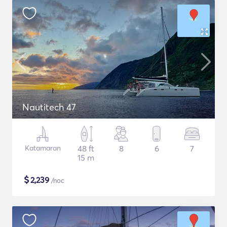
Nautitech 47
Katamaran
48 ft
8
6
7
15 m
$
2,239
/noc