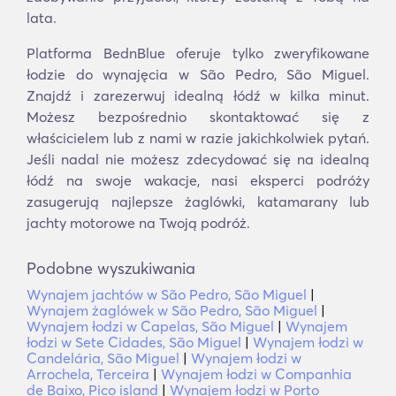
lata.
Platforma BednBlue oferuje tylko zweryfikowane
łodzie do wynajęcia w São Pedro, São Miguel.
Znajdź i zarezerwuj idealną łódź w kilka minut.
Możesz bezpośrednio skontaktować się z
właścicielem lub z nami w razie jakichkolwiek pytań.
Jeśli nadal nie możesz zdecydować się na idealną
łódź na swoje wakacje, nasi eksperci podróży
zasugerują najlepsze żaglówki, katamarany lub
jachty motorowe na Twoją podróż.
Podobne wyszukiwania
Wynajem jachtów w São Pedro, São Miguel
|
Wynajem żaglówek w São Pedro, São Miguel
|
Wynajem łodzi w Capelas, São Miguel
|
Wynajem
łodzi w Sete Cidades, São Miguel
|
Wynajem łodzi w
Candelária, São Miguel
|
Wynajem łodzi w
Arrochela, Terceira
|
Wynajem łodzi w Companhia
de Baixo, Pico island
|
Wynajem łodzi w Porto