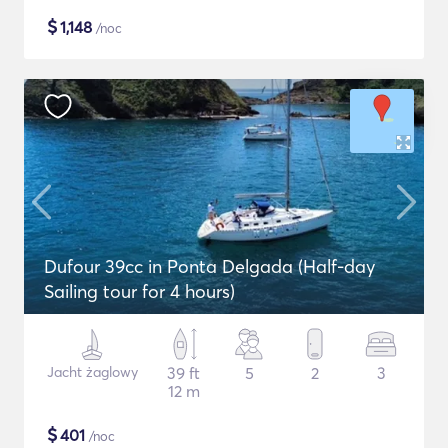
$
1,148
/noc
Dufour 39cc in Ponta Delgada (Half-day
Sailing tour for 4 hours)
Jacht żaglowy
39 ft
5
2
3
12 m
$
401
/noc