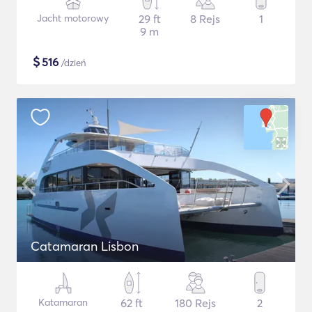
Jacht motorowy
29 ft
8 Rejs
1
9 m
$
516
/dzień
Catamaran Lisbon
Katamaran
62 ft
180 Rejs
2