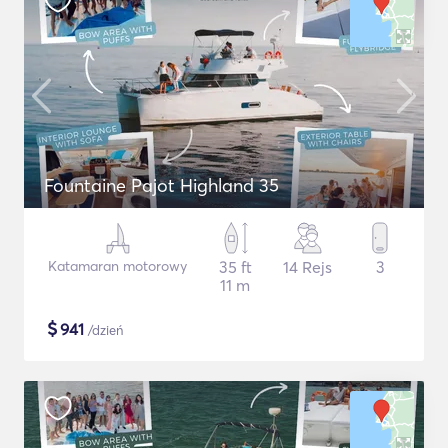
Fountaine Pajot Highland 35
Katamaran motorowy
35 ft
14 Rejs
3
11 m
$
941
/dzień