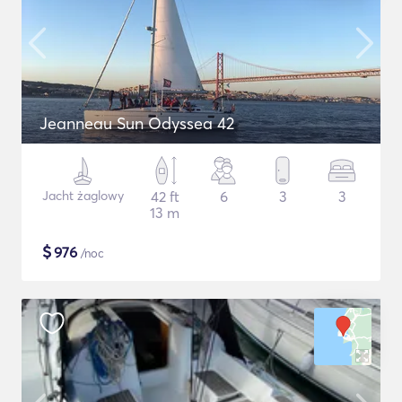
Jeanneau Sun Odyssea 42
Jacht żaglowy
42 ft
6
3
3
13 m
$
976
/noc