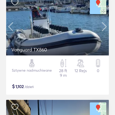
Vanguard TX860
Sztywne nadmuchiwane
28 ft
12 Rejs
0
9 m
$
1,102
/dzień