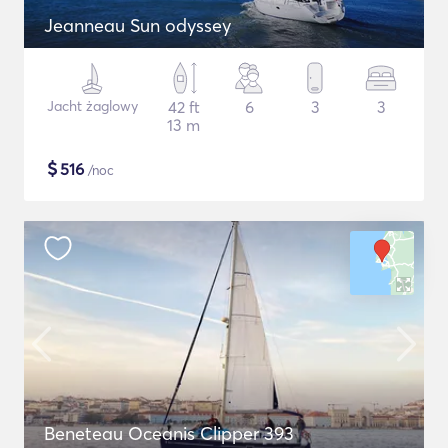
Jeanneau Sun odyssey
Jacht żaglowy
42 ft
6
3
3
13 m
$
516
/noc
Beneteau Oceanis Clipper 393