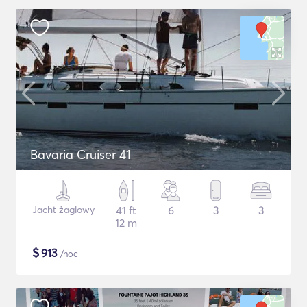
Bavaria Cruiser 41
Jacht żaglowy
41 ft
6
3
3
12 m
$
913
/noc