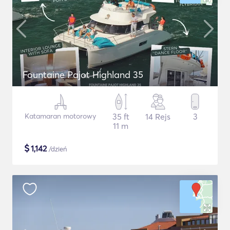
Fountaine Pajot Highland 35
Katamaran motorowy
35 ft
14 Rejs
3
11 m
$
1,142
/dzień