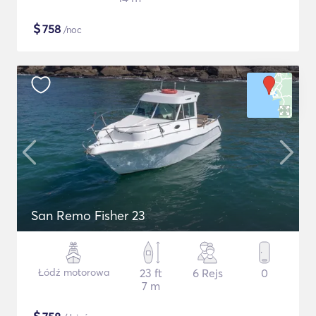
$
758
/noc
San Remo Fisher 23
Łódź motorowa
23 ft
6 Rejs
0
7 m