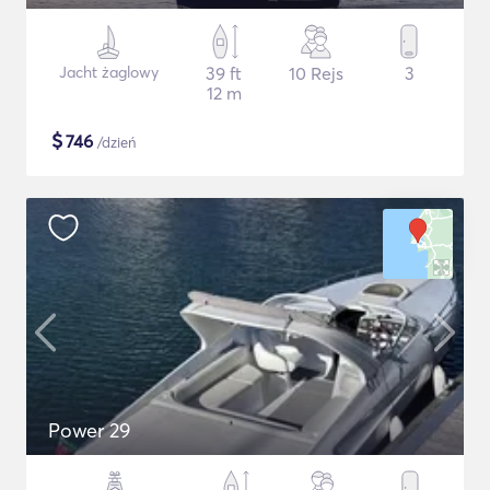
Jacht żaglowy
39 ft
10 Rejs
3
12 m
$
746
/dzień
Power 29