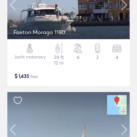
Faeton Moraga 1180
Jacht motorowy
39 ft
6
3
4
12 m
$
1,435
/noc