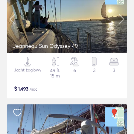
Jeanneau Sun Odyssey 49
Jacht żaglowy
49 ft
6
3
3
15 m
$
1,493
/noc