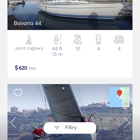
Bavaria 44
Jacht żaglowy
44 ft
10
4
4
13 m
$
620
/noc
Filtry