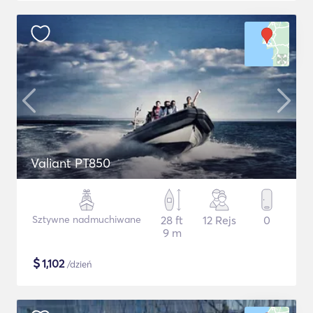
Valiant PT850
Sztywne nadmuchiwane
28 ft
12 Rejs
0
9 m
$
1,102
/dzień