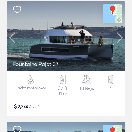
Fountaine Pajot 37
Jacht motorowy
37 ft
18 Rejs
4
11 m
$
2,274
/dzień