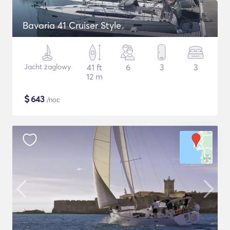
Bavaria 41 Cruiser Style
Jacht żaglowy
41 ft
6
3
3
12 m
$
643
/noc