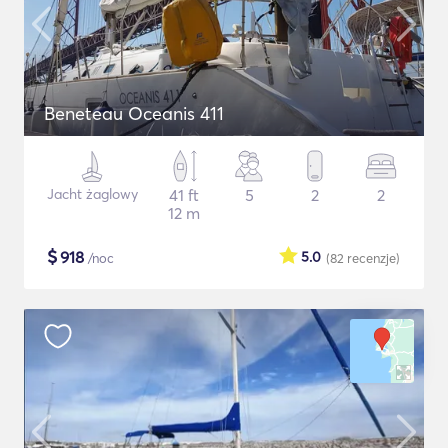
Beneteau Oceanis 411
Jacht żaglowy
41 ft
5
2
2
12 m
$
918
5.0
/noc
(82
recenzje
)