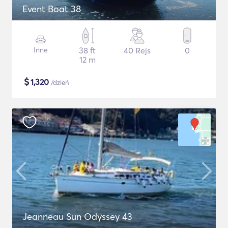
Event Boat 38
Inne
38 ft
40 Rejs
0
12 m
$
1,320
/dzień
Jeanneau Sun Odyssey 43