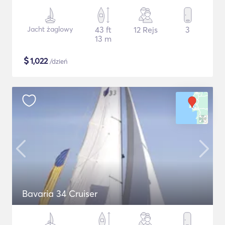
Jacht żaglowy
43 ft
12 Rejs
3
13 m
$
1,022
/dzień
Bavaria 34 Cruiser