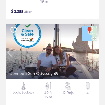
19 m
$
3,388
/dzień
Jenneau Sun Odyssey 49
Jacht żaglowy
49 ft
12 Rejs
4
15 m