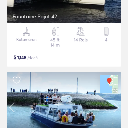
Fountaine Pajot 42
Katamaran
45 ft
14 Rejs
4
14 m
$
1,148
/dzień