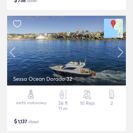
$
758
/dzień
Sessa Ocean Dorado 32
Jacht motorowy
36 ft
10 Rejs
2
11 m
$
1,137
/dzień