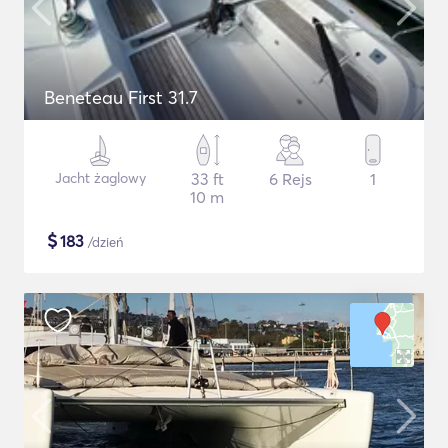
Beneteau First 31.7
Jacht żaglowy
33 ft
6 Rejs
1
10 m
$
183
/dzień