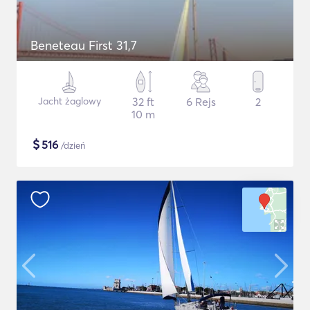
Beneteau First 31,7
Jacht żaglowy
32 ft
6 Rejs
2
10 m
$
516
/dzień