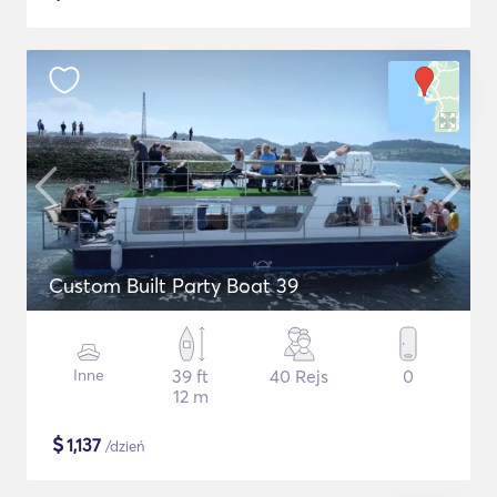
Custom Built Party Boat 39
Inne
39 ft
40 Rejs
0
12 m
$
1,137
/dzień