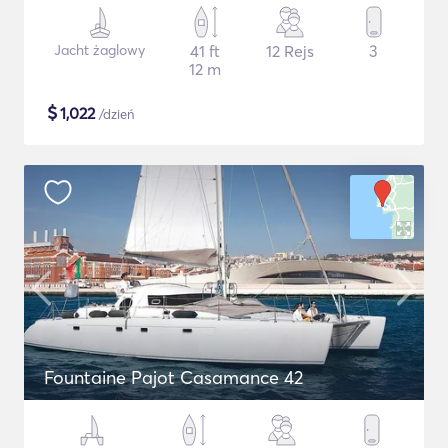
Jacht żaglowy
41 ft
12 Rejs
3
12 m
$
1,022
/dzień
Fountaine Pajot Casamance 42