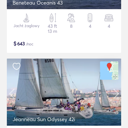
Beneteau Oceanis 43
Jacht żaglowy
43 ft
8
4
4
13 m
$
643
/noc
Jeanneau Sun Odyssey 42i