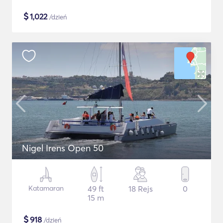
$
1,022
/dzień
Nigel Irens Open 50
Katamaran
49 ft
18 Rejs
0
15 m
$
918
/dzień