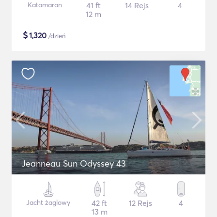
Katamaran
41 ft
14 Rejs
4
12 m
$
1,320
/dzień
Jeanneau Sun Odyssey 43
Jacht żaglowy
42 ft
12 Rejs
4
13 m