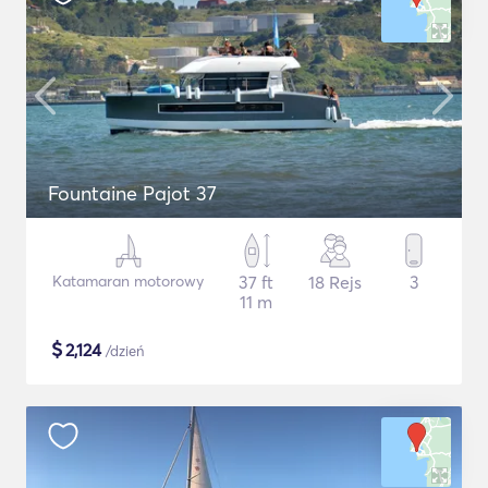
Fountaine Pajot 37
Katamaran motorowy
37 ft
18 Rejs
3
11 m
$
2,124
/dzień