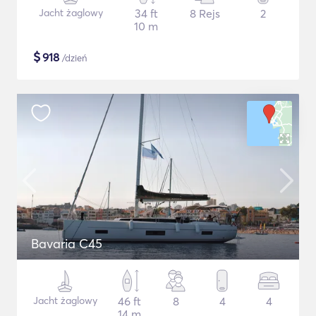
Jacht żaglowy
34 ft
8 Rejs
2
10 m
$
918
/dzień
Bavaria C45
Jacht żaglowy
46 ft
8
4
4
14 m