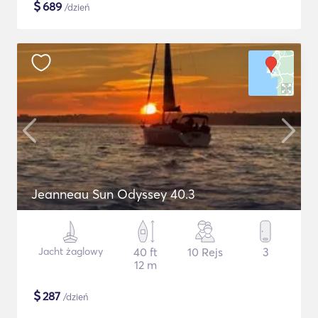
$
689
/dzień
Jeanneau Sun Odyssey 40.3
Jacht żaglowy
40 ft
10 Rejs
3
12 m
$
287
/dzień