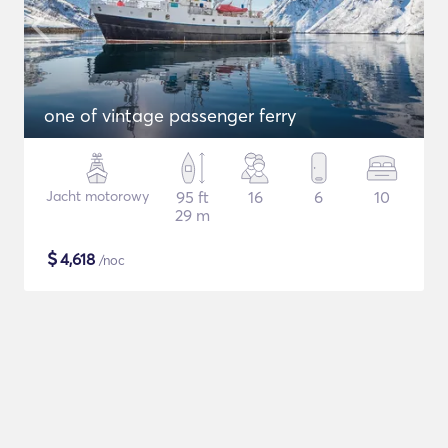
one of vintage passenger ferry
Jacht motorowy
95 ft
16
6
10
29 m
$
4,618
/noc