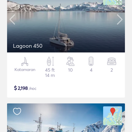
Lagoon 450
Katamaran
45 ft
10
4
2
14 m
$
2,198
/noc