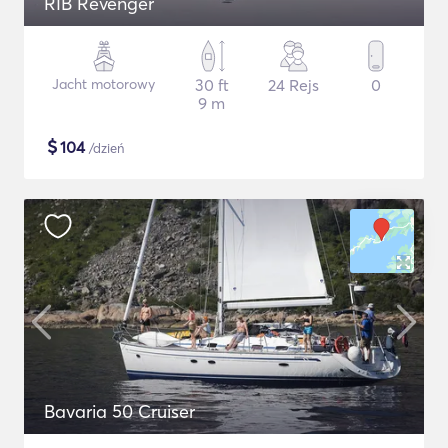
RIB Revenger
Jacht motorowy
30 ft
24 Rejs
0
9 m
$
104
/dzień
Bavaria 50 Cruiser