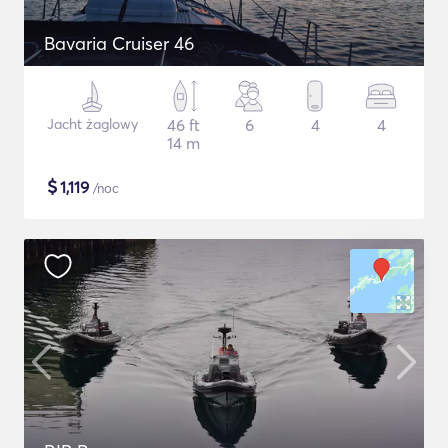
Bavaria Cruiser 46
Jacht żaglowy
46 ft
6
4
4
14 m
$
1,119
/noc