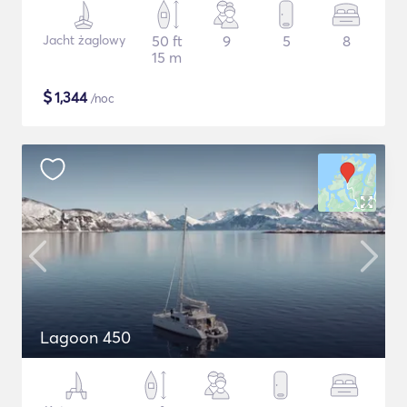
Jacht żaglowy
50 ft
9
5
8
15 m
$
1,344
/noc
Lagoon 450