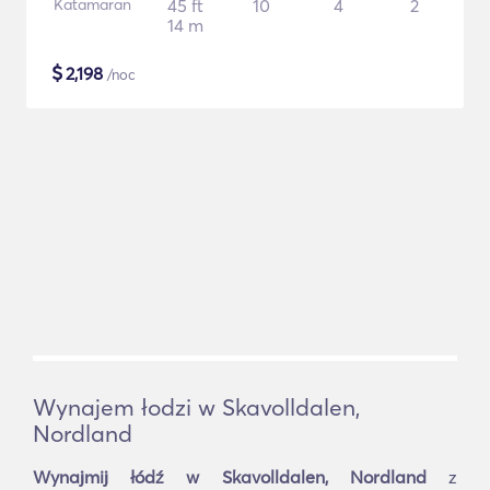
Katamaran
45 ft
10
4
2
14 m
$
2,198
/noc
Wynajem łodzi w Skavolldalen,
Nordland
Wynajmij łódź w Skavolldalen, Nordland
z