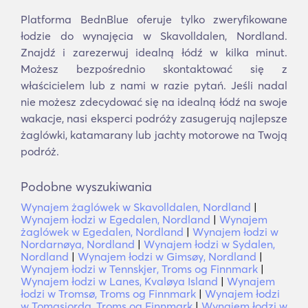
Platforma BednBlue oferuje tylko zweryfikowane
łodzie do wynajęcia w Skavolldalen, Nordland.
Znajdź i zarezerwuj idealną łódź w kilka minut.
Możesz bezpośrednio skontaktować się z
właścicielem lub z nami w razie pytań. Jeśli nadal
nie możesz zdecydować się na idealną łódź na swoje
wakacje, nasi eksperci podróży zasugerują najlepsze
żaglówki, katamarany lub jachty motorowe na Twoją
podróż.
Podobne wyszukiwania
Wynajem żaglówek w Skavolldalen, Nordland
|
Wynajem łodzi w Egedalen, Nordland
|
Wynajem
żaglówek w Egedalen, Nordland
|
Wynajem łodzi w
Nordarnøya, Nordland
|
Wynajem łodzi w Sydalen,
Nordland
|
Wynajem łodzi w Gimsøy, Nordland
|
Wynajem łodzi w Tennskjer, Troms og Finnmark
|
Wynajem łodzi w Lanes, Kvaløya Island
|
Wynajem
łodzi w Tromsø, Troms og Finnmark
|
Wynajem łodzi
w Tomasjorda, Troms og Finnmark
|
Wynajem łodzi w