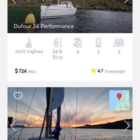
Dufour 34 Performance
Jacht żaglowy
34 ft
4
2
2
10 m
$
724
4.7
/noc
(1
recenzje
)