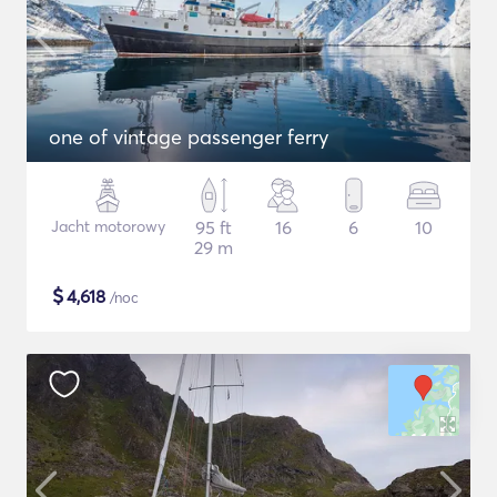
one of vintage passenger ferry
Jacht motorowy
95 ft
16
6
10
29 m
$
4,618
/noc