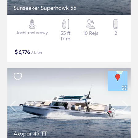
Sunseeker Superhawk 55
Jacht motorowy
55 ft
10 Rejs
2
17 m
$
6,776
/dzień
Axopar 45 TT