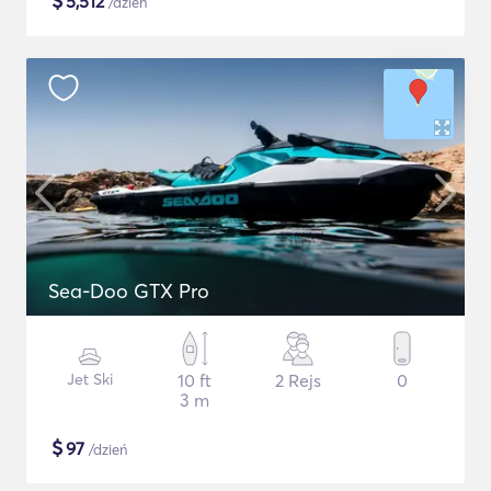
$
5,512
/dzień
Sea-Doo GTX Pro
Jet Ski
10 ft
2 Rejs
0
3 m
$
97
/dzień