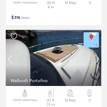
Jacht motorowy
30 ft
14 Rejs
0
9 m
$
516
/dzień
Wellcraft Portofino
Jacht motorowy
43 ft
12 Rejs
2
13 m