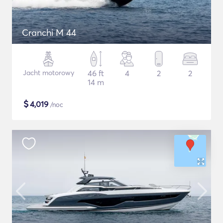
Cranchi M 44
Jacht motorowy
46 ft
4
2
2
14 m
$
4,019
/noc