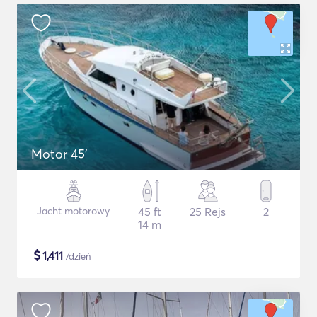
Motor 45'
Jacht motorowy
45 ft
25 Rejs
2
14 m
$
1,411
/dzień