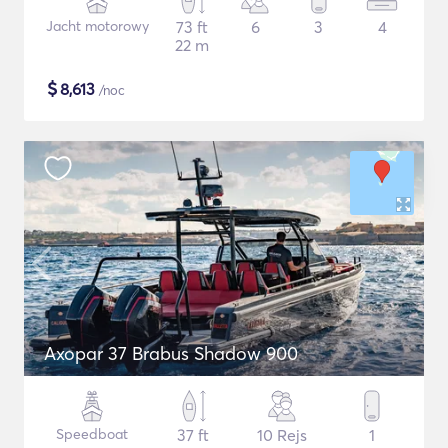
Jacht motorowy
73 ft
6
3
4
22 m
$
8,613
/noc
Axopar 37 Brabus Shadow 900
Speedboat
37 ft
10 Rejs
1