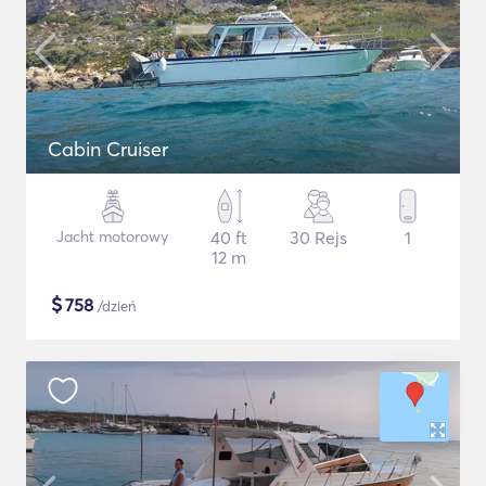
Cabin Cruiser
Jacht motorowy
40 ft
30 Rejs
1
12 m
$
758
/dzień