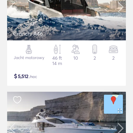
Cranchi A46
Jacht motorowy
46 ft
10
2
2
14 m
$
5,512
/noc