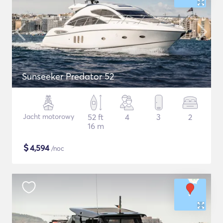
Sunseeker Predator 52
Jacht motorowy
52 ft
4
3
2
16 m
$
4,594
/noc