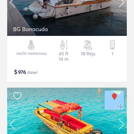
BG Barracuda
Jacht motorowy
45 ft
18 Rejs
1
14 m
$
976
/dzień