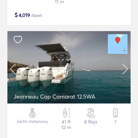
11 m
$
4,019
/dzień
Jeanneau Cap Camarat 12.5WA
Jacht motorowy
41 ft
8 Rejs
1
12 m