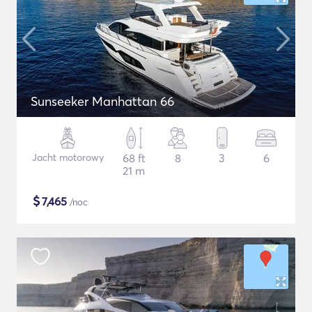
Sunseeker Manhattan 66
Jacht motorowy
68 ft
8
3
6
21 m
$
7,465
/noc