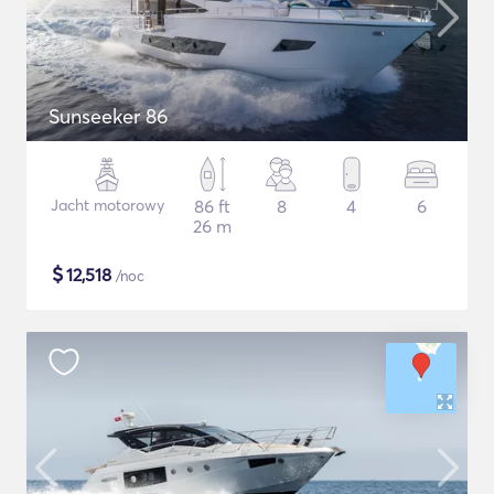
Sunseeker 86
Jacht motorowy
86 ft
8
4
6
26 m
$
12,518
/noc