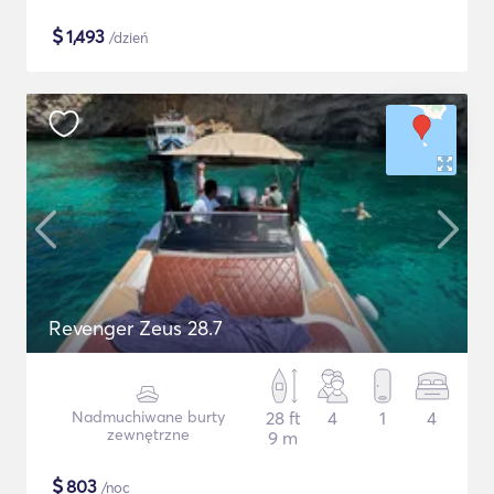
$
1,493
/dzień
Revenger Zeus 28.7
Nadmuchiwane burty
28 ft
4
1
4
zewnętrzne
9 m
$
803
/noc