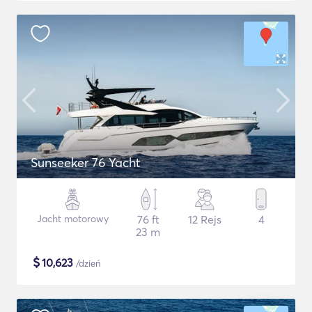
Sunseeker 76 Yacht
Jacht motorowy
76 ft
12 Rejs
4
23 m
$
10,623
/dzień