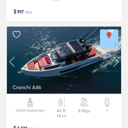
$
917
/noc
Cranchi A46
Jacht motorowy
46 ft
8 Rejs
1
14 m