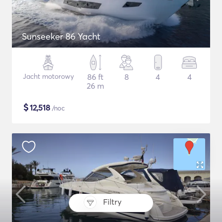
Sunseeker 86 Yacht
Jacht motorowy
86 ft
8
4
4
26 m
$
12,518
/noc
Filtry