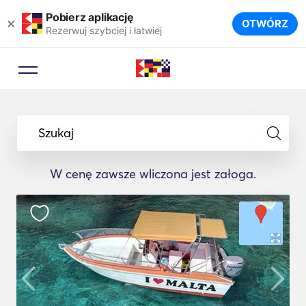
Pobierz aplikację
×
OTWÓRZ
Rezerwuj szybciej i łatwiej
Szukaj
W cenę zawsze wliczona jest załoga.