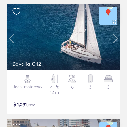
Bavaria C42
Jacht motorowy
41 ft
6
3
3
12 m
$
1,091
/noc