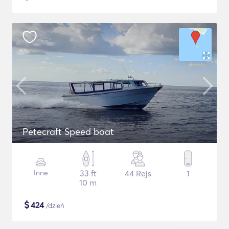
Petecraft Speed boat
Inne
33 ft
44 Rejs
1
10 m
$
424
/dzień