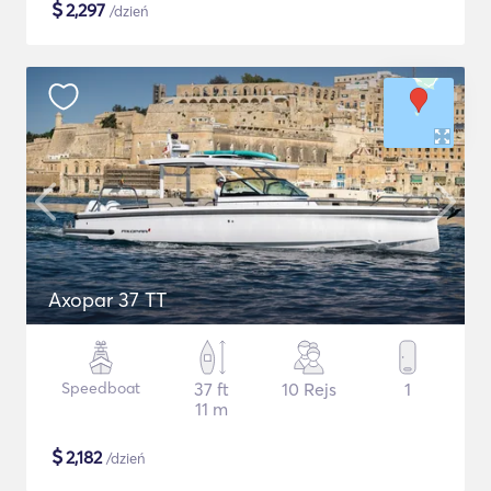
$
2,297
/dzień
Axopar 37 TT
Speedboat
37 ft
10 Rejs
1
11 m
$
2,182
/dzień