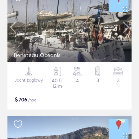
Beneteau Oceanis
Jacht żaglowy
40 ft
4
3
3
12 m
$
706
/noc