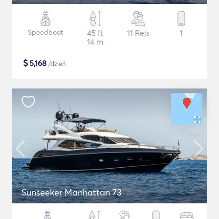
Speedboat
45 ft
11 Rejs
1
14 m
$
5,168
/dzień
Sunseeker Manhattan 73