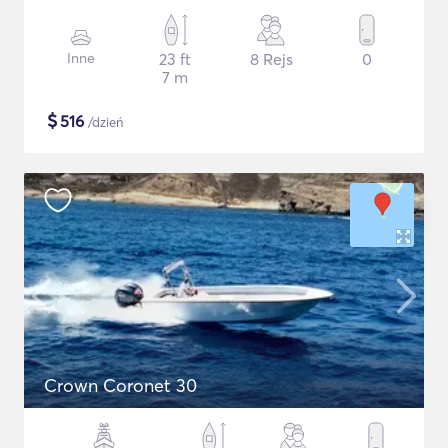
Inne
23 ft
8 Rejs
0
7 m
$
516
/dzień
Crown Coronet 30