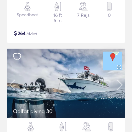
Speedboat
16 ft
7 Rejs
0
5 m
$
264
/dzień
Qalfat diving 30'