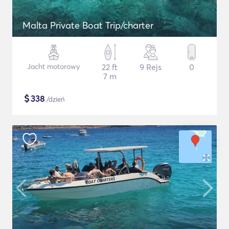
Malta Private Boat Trip/charter
Jacht motorowy
22 ft
9 Rejs
0
7 m
$
338
/dzień