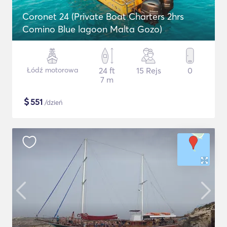
Coronet 24 (Private Boat Charters 2hrs
Comino Blue lagoon Malta Gozo)
Łódź motorowa
24 ft
15 Rejs
0
7 m
$
551
/dzień