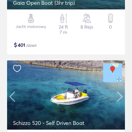
Gaia Open Boat (3hr trip)
Jacht motorowy
24 ft
8 Rejs
0
7 m
$
401
/dzień
Schizzo 520 - Self Driven Boat