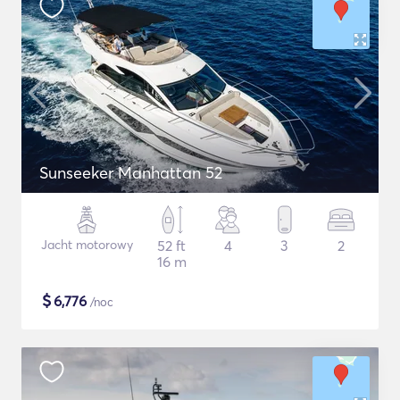
Sunseeker Manhattan 52
Jacht motorowy
52 ft
4
3
2
16 m
$
6,776
/noc