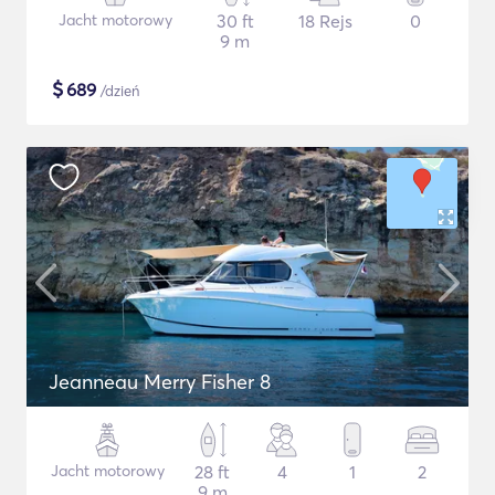
Jacht motorowy
30 ft
18 Rejs
0
9 m
$
689
/dzień
Jeanneau Merry Fisher 8
Jacht motorowy
28 ft
4
1
2
9 m