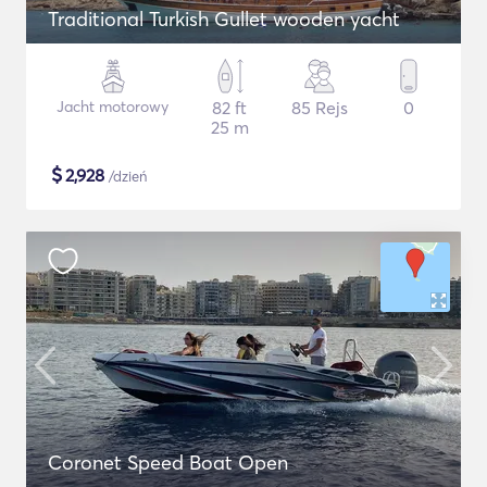
Traditional Turkish Gullet wooden yacht
Jacht motorowy
82 ft
85 Rejs
0
25 m
$
2,928
/dzień
Coronet Speed Boat Open