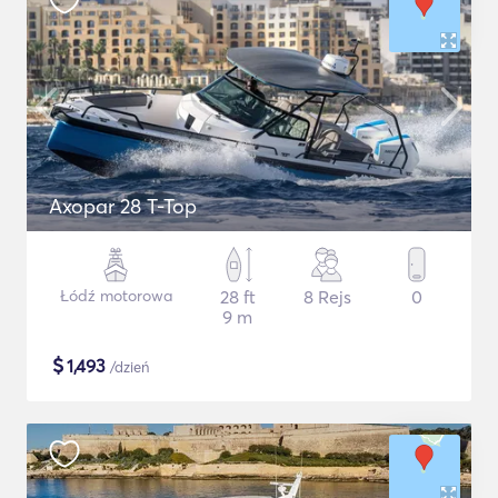
Axopar 28 T-Top
Łódź motorowa
28 ft
8 Rejs
0
9 m
$
1,493
/dzień