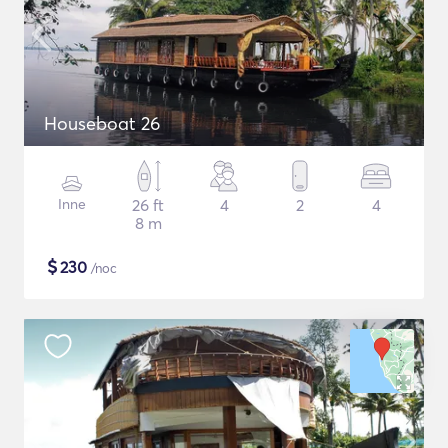
Houseboat 26
Inne
26 ft
4
2
4
8 m
$
230
/noc