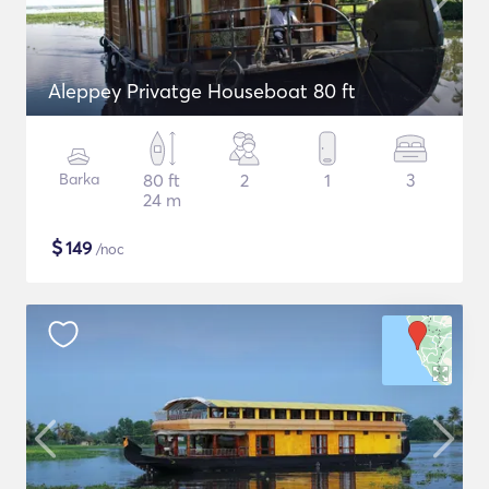
Aleppey Privatge Houseboat 80 ft
Barka
80 ft
2
1
3
24 m
$
149
/noc