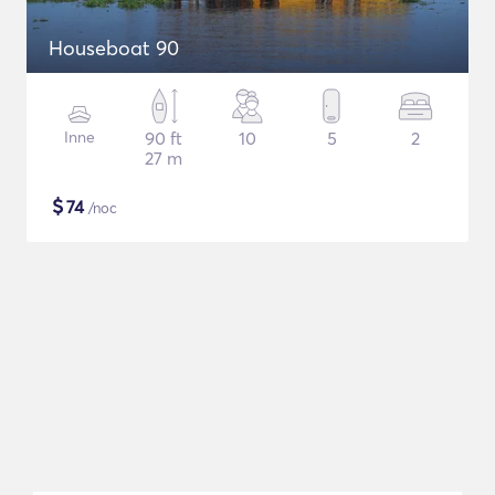
Houseboat 90
Inne
90 ft
10
5
2
27 m
$
74
/noc