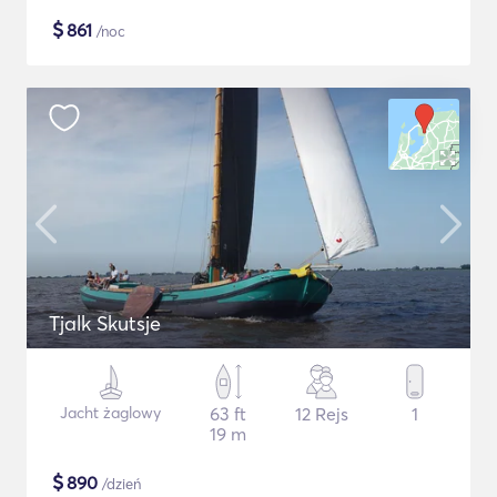
$
861
/noc
Tjalk Skutsje
Jacht żaglowy
63 ft
12 Rejs
1
19 m
$
890
/dzień