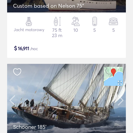
Custom based on Nelson 75"
Jacht motorowy
75 ft
10
5
5
23 m
$
16,911
/noc
Schooner 185'