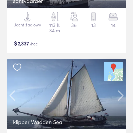
sontvaarder
Jacht żaglowy
113 ft
36
13
14
34 m
$
2,337
/noc
klipper Wadden Sea