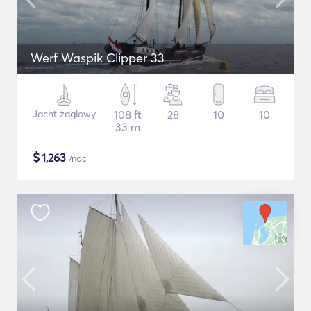
Werf Waspik Clipper 33
Jacht żaglowy
108 ft
28
10
10
33 m
$
1,263
/noc