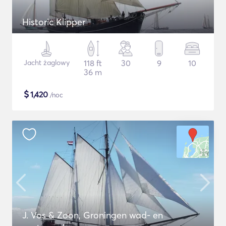
Historic Klipper
Jacht żaglowy
118 ft
30
9
10
36 m
$
1,420
/noc
J. Vos & Zoon, Groningen wad- en