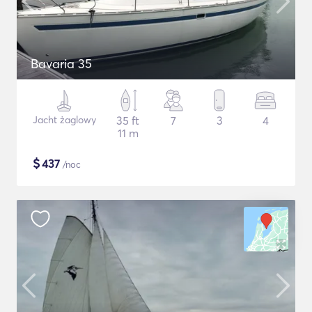
Bavaria 35
Jacht żaglowy
35 ft
7
3
4
11 m
$
437
/noc