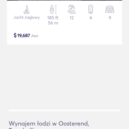
Jacht żaglowy
185 ft
12
6
9
56 m
$
19,687
/noc
Wynajem łodzi w Oosterend,