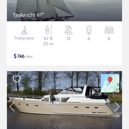
Tjalkjacht 67"
Tradycyjne
67 ft
12
6
6
20 m
$
746
/noc