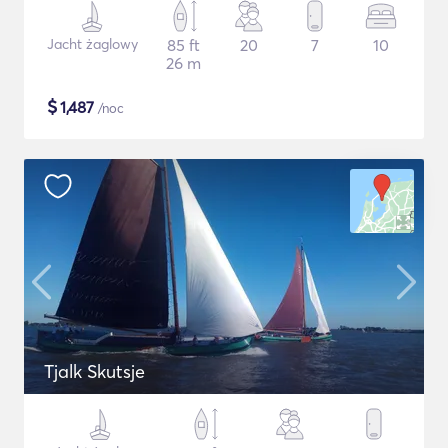
Jacht żaglowy
85 ft
20
7
10
26 m
$
1,487
/noc
Tjalk Skutsje