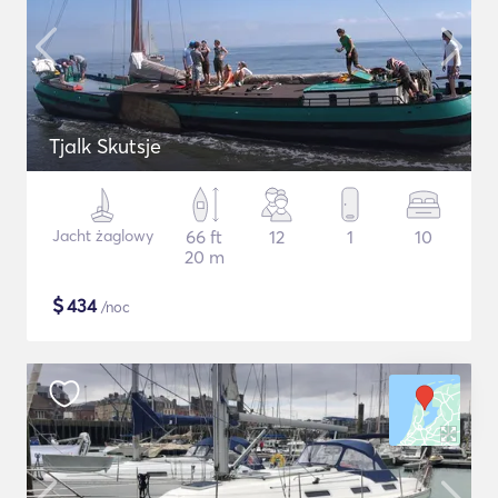
Tjalk Skutsje
Jacht żaglowy
66 ft
12
1
10
20 m
$
434
/noc