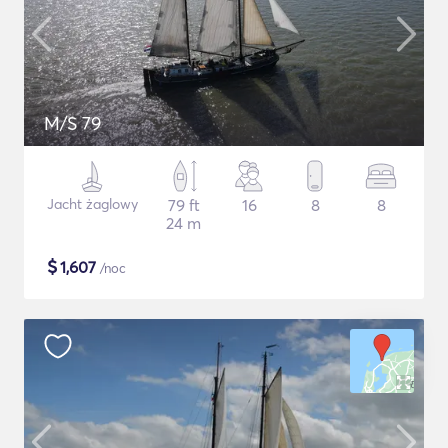
M/S 79
Jacht żaglowy
79 ft
16
8
8
24 m
$
1,607
/noc