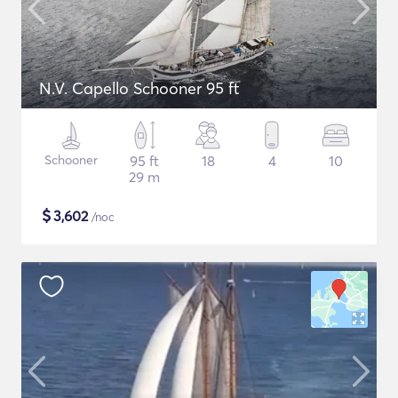
N.V. Capello Schooner 95 ft
Schooner
95 ft
18
4
10
29 m
$
3,602
/noc