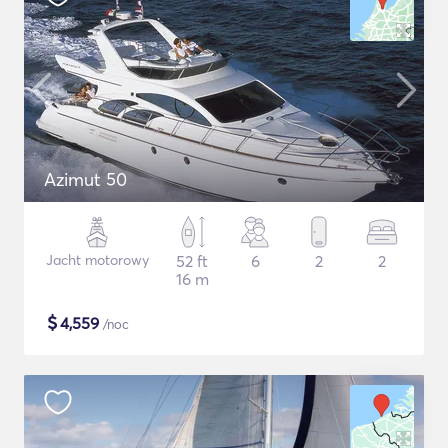
Azimut 50
Jacht motorowy
52 ft
6
2
2
16 m
$
4,559
/noc