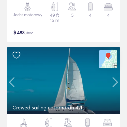
Jacht motorowy
49 ft
5
4
4
15 m
$
483
/noc
Crewed sailing catamaran 42ft