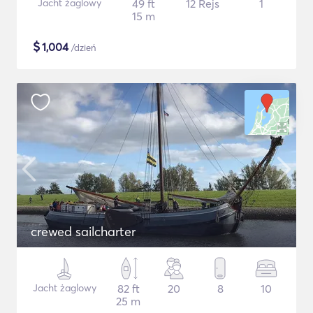
Jacht żaglowy
49 ft
12 Rejs
1
15 m
$
1,004
/dzień
crewed sailcharter
Jacht żaglowy
82 ft
20
8
10
25 m