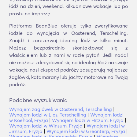
łódź na dzień, weekend, kilkudniowe wakacje lub po
prostu na imprezę.
Platforma BednBlue oferuje tylko zweryfikowane
łodzie do wynajęcia w Oosterend, Terschelling.
Znajdź i zarezerwuj idealną łódź w kilka minut.
Możesz bezpośrednio skontaktować się z
właścicielem lub z nami w razie pytań. Jeśli nadal
nie możesz zdecydować się na idealną łódź na swoje
wakacje, nasi eksperci podróży zasugerują najlepsze
żaglówki, katamarany lub jachty motorowe na Twoją
podróż.
Podobne wyszukiwania
Wynajem żaglówek w Oosterend, Terschelling
|
Wynajem łodzi w Lies, Terschelling
|
Wynajem łodzi
w Koehool, Fryzja
|
Wynajem łodzi w Hitzum, Fryzja
|
Wynajem łodzi w Winsum, Fryzja
|
Wynajem łodzi w
Jirnsum, Fryzja
|
Wynajem łodzi w Greonterp, Fryzja
|
Wynajem łodzi w Kolderwolde, Fryzja
|
Wynajem