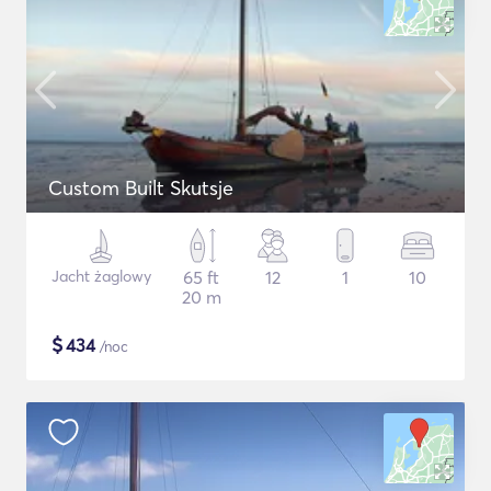
Custom Built Skutsje
Jacht żaglowy
65 ft
12
1
10
20 m
$
434
/noc