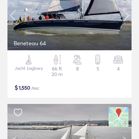
Beneteau 64
Jacht żaglowy
66 ft
8
5
4
20 m
$
1,550
/noc