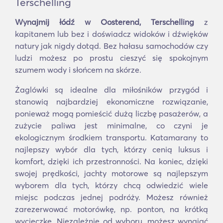
Terschelling
Wynajmij łódź w Oosterend, Terschelling
z
kapitanem lub bez i doświadcz widoków i dźwięków
natury jak nigdy dotąd. Bez hałasu samochodów czy
ludzi możesz po prostu cieszyć się spokojnym
szumem wody i słońcem na skórze.
Żaglówki są idealne dla miłośników przygód i
stanowią najbardziej ekonomiczne rozwiązanie,
ponieważ mogą pomieścić dużą liczbę pasażerów, a
zużycie paliwa jest minimalne, co czyni je
ekologicznym środkiem transportu. Katamarany to
najlepszy wybór dla tych, którzy cenią luksus i
komfort, dzięki ich przestronności. Na koniec, dzięki
swojej prędkości, jachty motorowe są najlepszym
wyborem dla tych, którzy chcą odwiedzić wiele
miejsc podczas jednej podróży. Możesz również
zarezerwować motorówkę, np. ponton, na krótką
wycieczkę. Niezależnie od wyboru, możesz wynająć