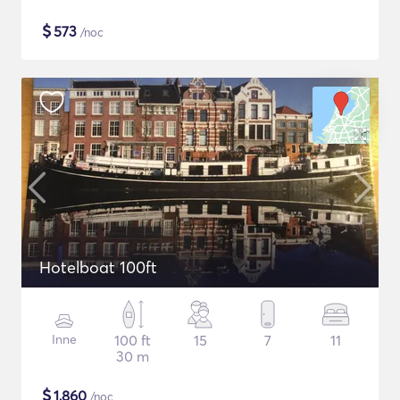
$
573
/noc
Hotelboat 100ft
Inne
100 ft
15
7
11
30 m
$
1,860
/noc