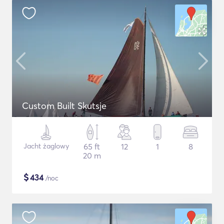
Custom Built Skutsje
Jacht żaglowy
65 ft
12
1
8
20 m
$
434
/noc