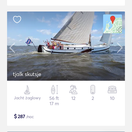
tjalk skutsje
Jacht żaglowy
56 ft
12
2
10
17 m
$
287
/noc