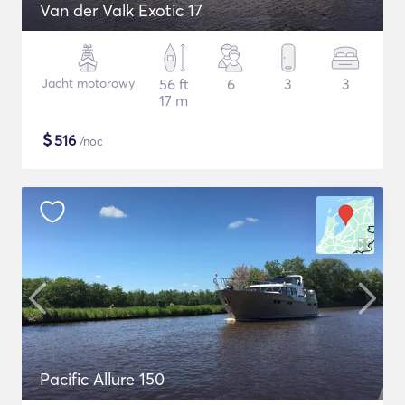
Van der Valk Exotic 17
Jacht motorowy
56 ft
6
3
3
17 m
$
516
/noc
Pacific Allure 150