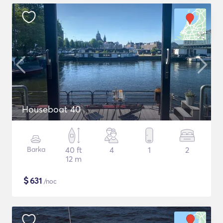
Houseboat 40
Barka
40 ft
4
1
2
12 m
$
631
/noc