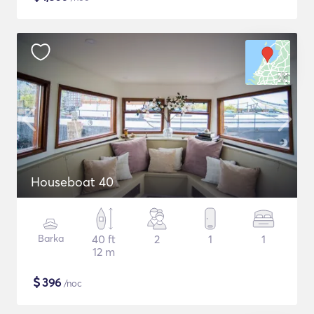
Houseboat 40
Barka
40 ft
2
1
1
12 m
$
396
/noc