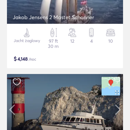
Jakob Jensens 2 Mastet Schonner
Jacht żaglowy
97 ft
12
4
10
30 m
$
4,148
/noc