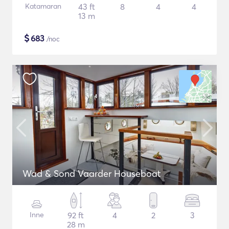
Katamaran
43 ft
8
4
4
13 m
$
683
/noc
Wad & Sond Vaarder Houseboat
Inne
92 ft
4
2
3
28 m