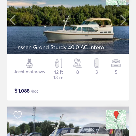
Linssen Grand Sturdy 40.0 AC Intero
Jacht motorowy
42 ft
8
3
5
13 m
$
1,088
/noc