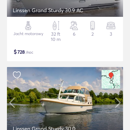
Linssen Grand Sturdy 30.9 AC
Jacht motorowy
32 ft
6
2
3
10 m
$
728
/noc
Linssen Grand Sturdy 30.0