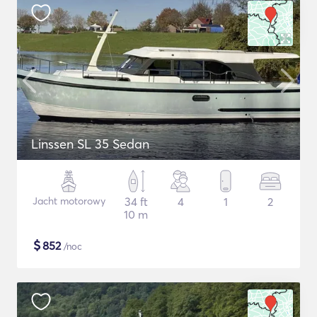
Linssen SL 35 Sedan
Jacht motorowy
34 ft
4
1
2
10 m
$
852
/noc