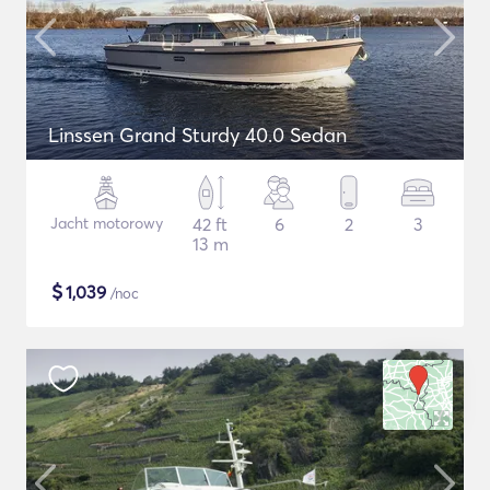
Linssen Grand Sturdy 40.0 Sedan
Jacht motorowy
42 ft
6
2
3
13 m
$
1,039
/noc