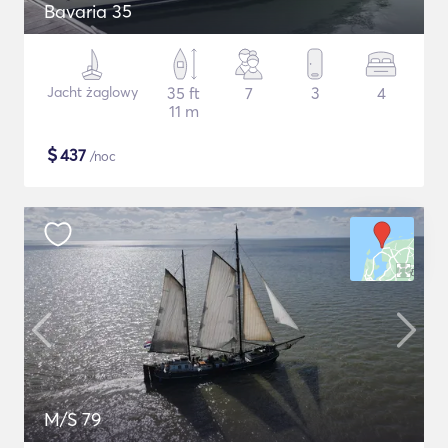
Bavaria 35
Jacht żaglowy
35 ft
7
3
4
11 m
$
437
/noc
M/S 79