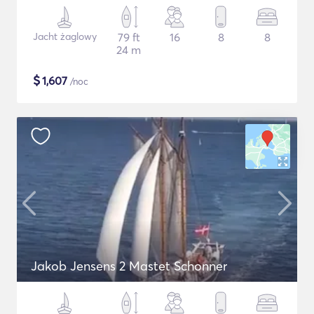
Jacht żaglowy
79 ft
16
8
8
24 m
$
1,607
/noc
Jakob Jensens 2 Mastet Schonner