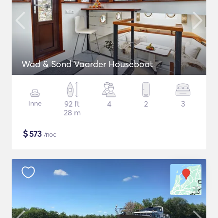
Wad & Sond Vaarder Houseboat
Inne
92 ft
4
2
3
28 m
$
573
/noc