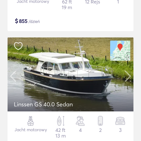
Jacht motorowy
62 ft
12 Rejs
1
19 m
$
855
/dzień
Linssen GS 40.0 Sedan
Jacht motorowy
42 ft
4
2
3
13 m