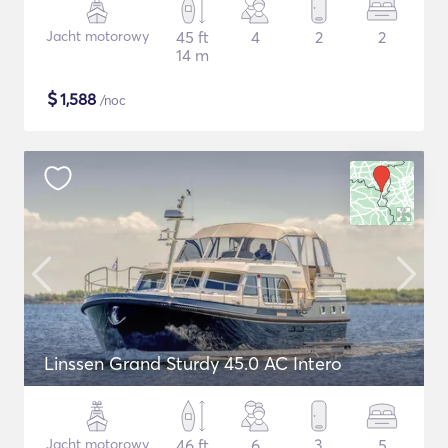
Jacht motorowy
45 ft
4
2
2
14 m
$
1,588
/noc
Linssen Grand Sturdy 45.0 AC Intero
Jacht motorowy
46 ft
6
3
5