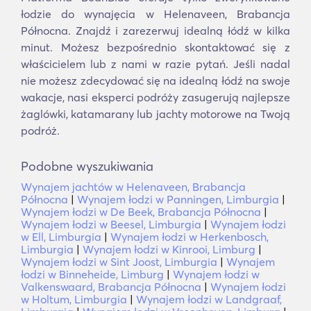
łodzie do wynajęcia w Helenaveen, Brabancja
Północna. Znajdź i zarezerwuj idealną łódź w kilka
minut. Możesz bezpośrednio skontaktować się z
właścicielem lub z nami w razie pytań. Jeśli nadal
nie możesz zdecydować się na idealną łódź na swoje
wakacje, nasi eksperci podróży zasugerują najlepsze
żaglówki, katamarany lub jachty motorowe na Twoją
podróż.
Podobne wyszukiwania
Wynajem jachtów w Helenaveen, Brabancja
Północna
|
Wynajem łodzi w Panningen, Limburgia
|
Wynajem łodzi w De Beek, Brabancja Północna
|
Wynajem łodzi w Beesel, Limburgia
|
Wynajem łodzi
w Ell, Limburgia
|
Wynajem łodzi w Herkenbosch,
Limburgia
|
Wynajem łodzi w Kinrooi, Limburg
|
Wynajem łodzi w Sint Joost, Limburgia
|
Wynajem
łodzi w Binneheide, Limburg
|
Wynajem łodzi w
Valkenswaard, Brabancja Północna
|
Wynajem łodzi
w Holtum, Limburgia
|
Wynajem łodzi w Landgraaf,