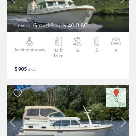
Linssen Grand Sturdy 40.0 AC
Jacht motorowy
42 ft
6
3
4
13 m
$
905
/noc