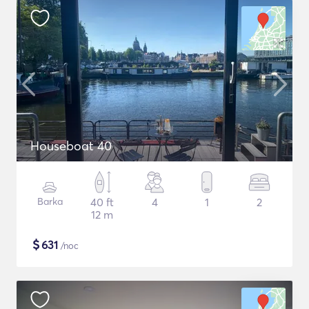
Houseboat 40
Barka
40 ft
4
1
2
12 m
$
631
/noc