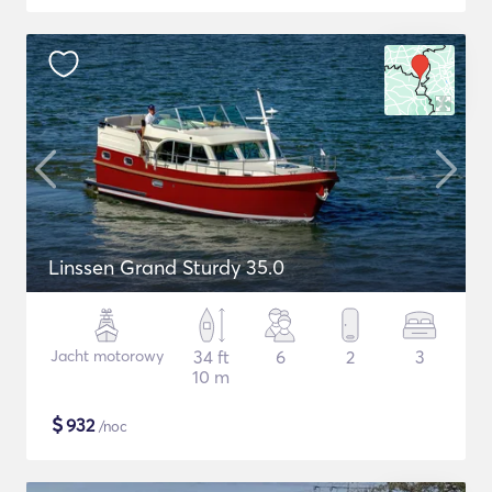
Linssen Grand Sturdy 35.0
Jacht motorowy
34 ft
6
2
3
10 m
$
932
/noc