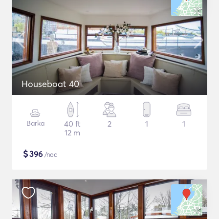
Houseboat 40
Barka
40 ft
2
1
1
12 m
$
396
/noc