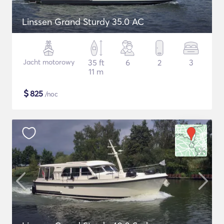
Linssen Grand Sturdy 35.0 AC
Jacht motorowy
35 ft
6
2
3
11 m
$
825
/noc