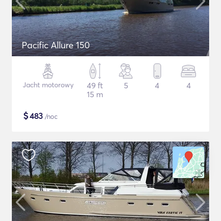
Pacific Allure 150
Jacht motorowy
49 ft
5
4
4
15 m
$
483
/noc