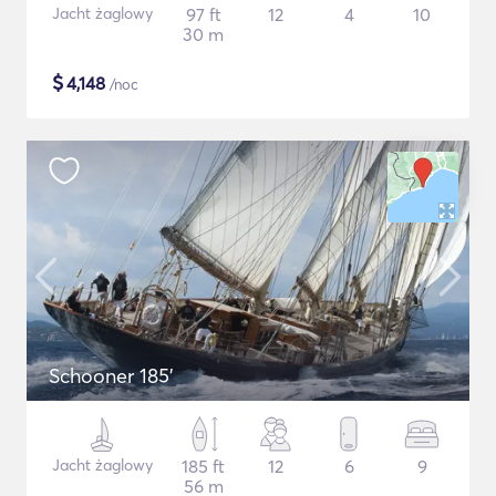
Jacht żaglowy
97 ft
12
4
10
30 m
$
4,148
/noc
Schooner 185'
Jacht żaglowy
185 ft
12
6
9
56 m