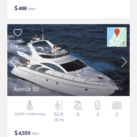
$
488
/noc
Azimut 50
Jacht motorowy
52 ft
6
2
2
16 m
$
4,559
/noc