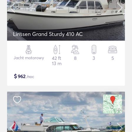
Linssen Grand Sturdy 410 AC
Jacht motorowy
42 ft
8
3
5
13 m
$
962
/noc