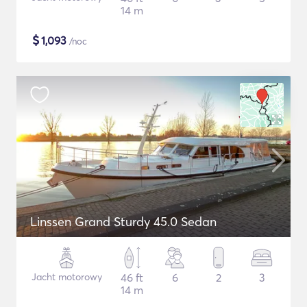
14 m
$
1,093
/noc
Linssen Grand Sturdy 45.0 Sedan
Jacht motorowy
46 ft
6
2
3
14 m