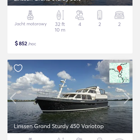
Jacht motorowy
32 ft
4
2
2
10 m
$
852
/noc
Linssen Grand Sturdy 450 Variotop