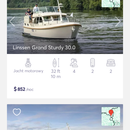
Linssen Grand Sturdy 30.0
Jacht motorowy
32 ft
4
2
2
10 m
$
852
/noc