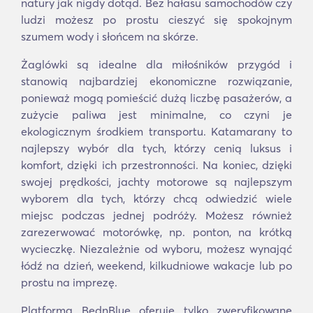
natury jak nigdy dotąd. Bez hałasu samochodów czy
ludzi możesz po prostu cieszyć się spokojnym
szumem wody i słońcem na skórze.
Żaglówki są idealne dla miłośników przygód i
stanowią najbardziej ekonomiczne rozwiązanie,
ponieważ mogą pomieścić dużą liczbę pasażerów, a
zużycie paliwa jest minimalne, co czyni je
ekologicznym środkiem transportu. Katamarany to
najlepszy wybór dla tych, którzy cenią luksus i
komfort, dzięki ich przestronności. Na koniec, dzięki
swojej prędkości, jachty motorowe są najlepszym
wyborem dla tych, którzy chcą odwiedzić wiele
miejsc podczas jednej podróży. Możesz również
zarezerwować motorówkę, np. ponton, na krótką
wycieczkę. Niezależnie od wyboru, możesz wynająć
łódź na dzień, weekend, kilkudniowe wakacje lub po
prostu na imprezę.
Platforma BednBlue oferuje tylko zweryfikowane