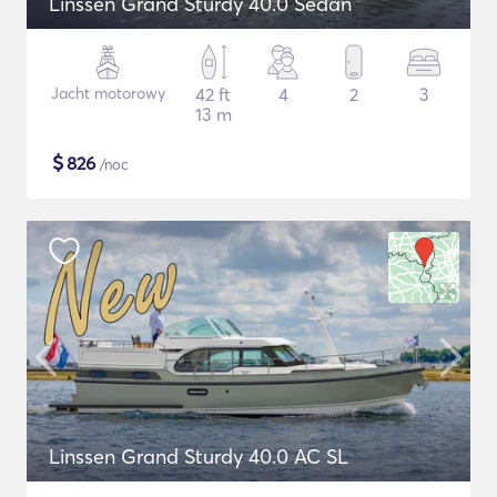
Linssen Grand Sturdy 40.0 Sedan
Jacht motorowy
42 ft
4
2
3
13 m
$
826
/noc
Linssen Grand Sturdy 40.0 AC SL