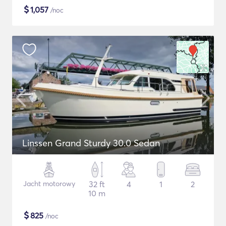
$
1,057
/noc
Linssen Grand Sturdy 30.0 Sedan
Jacht motorowy
32 ft
4
1
2
10 m
$
825
/noc