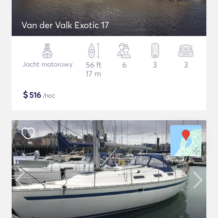
Van der Valk Exotic 17
Jacht motorowy
56 ft
6
3
3
17 m
$
516
/noc