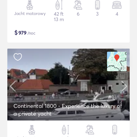
Jacht motorowy
42 ft
6
3
4
13 m
$
979
/noc
Continental 1800 - Experience the luxury of
a private yacht