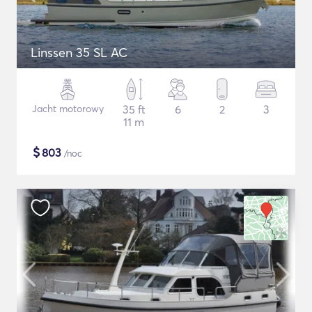
Linssen 35 SL AC
Jacht motorowy
35 ft
6
2
3
11 m
$
803
/noc