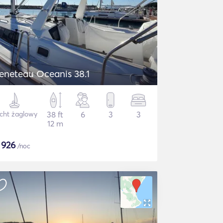
eneteau Oceanis 38.1
cht żaglowy
38 ft
6
3
3
12 m
$
926
/noc