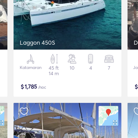
Laggon 450S
D
Katamaran
45 ft
10
4
7
Ja
14 m
$
1,785
/noc