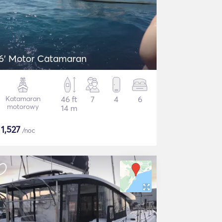
6' Motor Catamaran
Katamaran
46 ft
7
4
6
motorowy
14 m
$
1,527
/noc