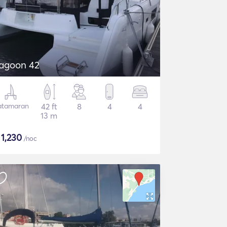
agoon 42
atamaran
42 ft
8
4
4
13 m
$
1,230
/noc