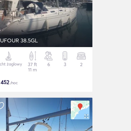
UFOUR 38.5GL
cht żaglowy
37 ft
6
3
2
11 m
$
452
/noc