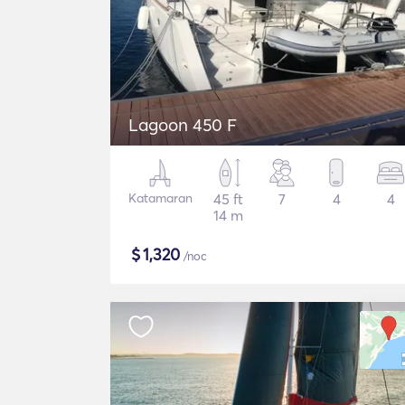
Lagoon 450 F
Katamaran
45 ft
7
4
4
14 m
$
1,320
/noc