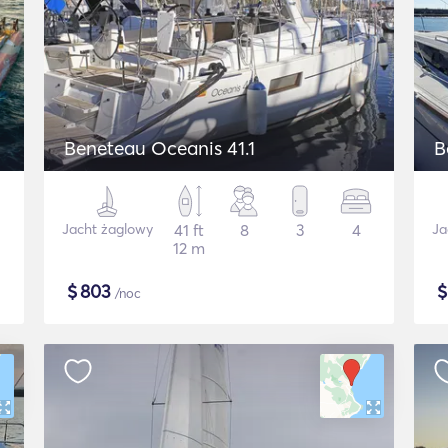
Beneteau Oceanis 41.1
B
Jacht żaglowy
41 ft
8
3
4
Ja
12 m
$
803
/noc