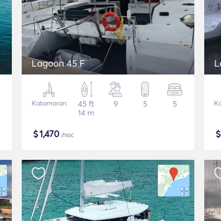
Lagoon 45 F
L
Katamaran
45 ft
9
5
5
K
14 m
$
1,470
/noc