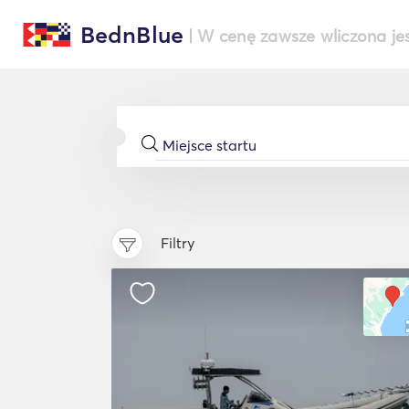
BednBlue
| W cenę zawsze wliczona je
Filtry