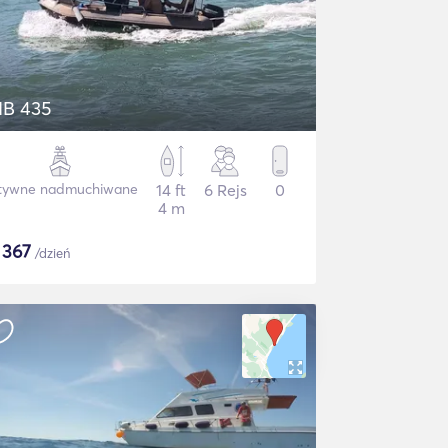
IB 435
tywne nadmuchiwane
14 ft
6 Rejs
0
4 m
$
367
/dzień