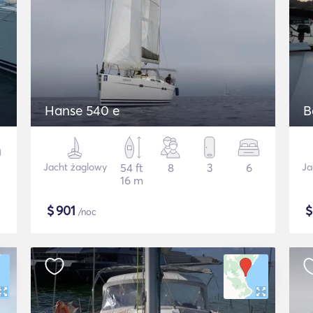
Hanse 540 e
B
Jacht żaglowy
54 ft
8
3
6
Ja
16 m
$
901
/noc