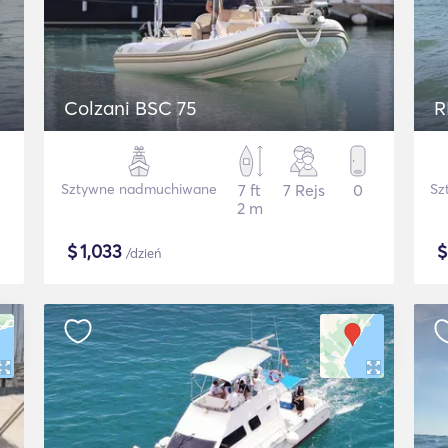
Colzani BSC 75
R
Sztywne nadmuchiwane
7 ft
7 Rejs
0
Sz
2 m
$
1,033
/dzień