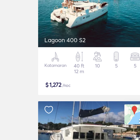
Lagoon 400 S2
Katamaran
40 ft
10
5
5
12 m
$
1,272
/noc