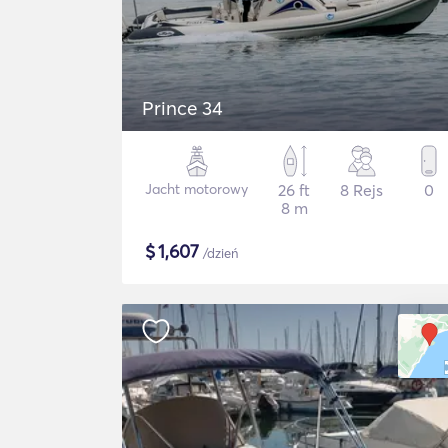
Prince 34
Jacht motorowy
26 ft
8 Rejs
0
8 m
$
1,607
/dzień