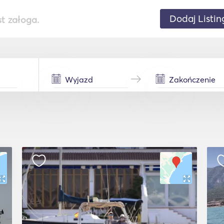
Dodaj Listin
st załoga.