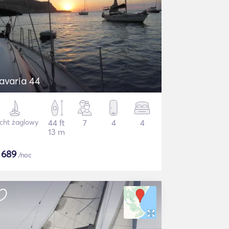
avaria 44
cht żaglowy
44 ft
7
4
4
13 m
$
689
/noc