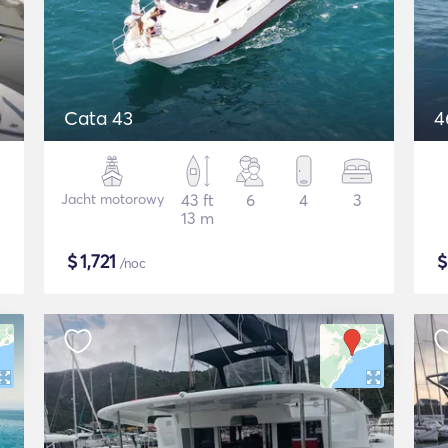
Cata 43
4
Jacht motorowy
43 ft
6
4
3
13 m
$
1,721
/noc