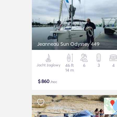
Jeanneau Sun Odyssey 449
Jacht żaglowy
46 ft
6
3
4
14 m
$
860
/noc