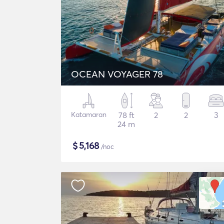
OCEAN VOYAGER 78
Katamaran
78 ft
2
2
3
24 m
$
5,168
/noc