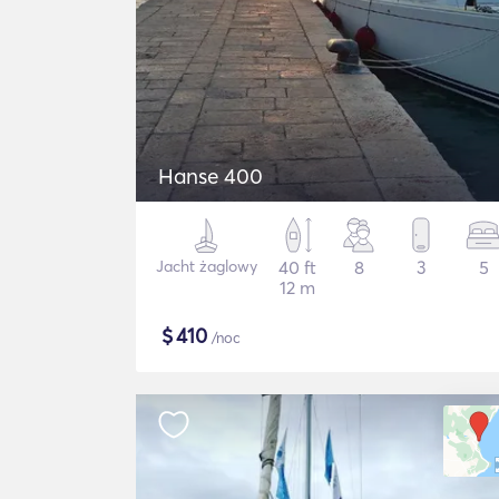
Hanse 400
Jacht żaglowy
40 ft
8
3
5
12 m
$
410
/noc