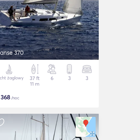
anse 370
cht żaglowy
37 ft
6
3
3
11 m
$
368
/noc