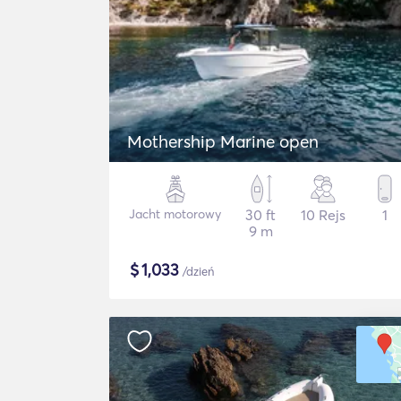
Mothership Marine open
Jacht motorowy
30 ft
10 Rejs
1
9 m
$
1,033
/dzień