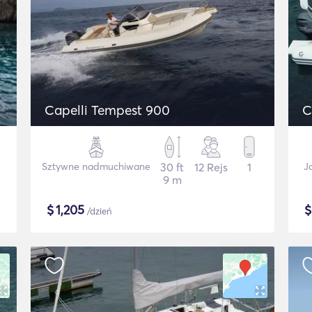
Capelli Tempest 900
C
Sztywne nadmuchiwane
30 ft
12 Rejs
1
J
9 m
$
1,205
/dzień