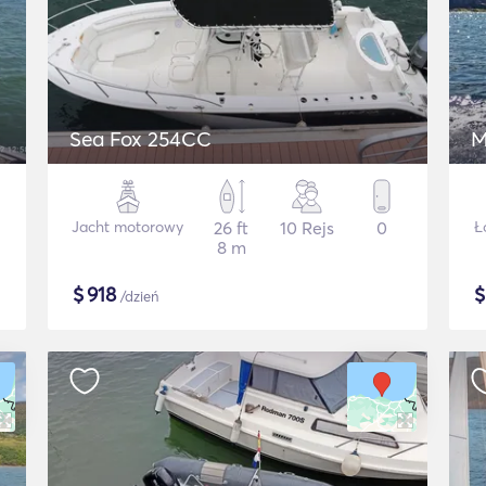
Sea Fox 254CC
M
Jacht motorowy
26 ft
10 Rejs
0
Ł
8 m
$
918
/dzień