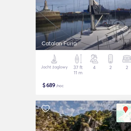
Catalan Furia
Jacht żaglowy
37 ft
4
2
2
11 m
$
689
/noc