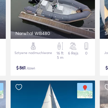
Narwhal WB480
S
Sztywne nadmuchiwane
16 ft
6 Rejs
0
Ja
5 m
$
861
/dzień