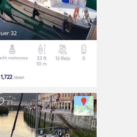
uer 32
acht motorowy
33 ft
12 Rejs
0
10 m
$
1,722
/dzień