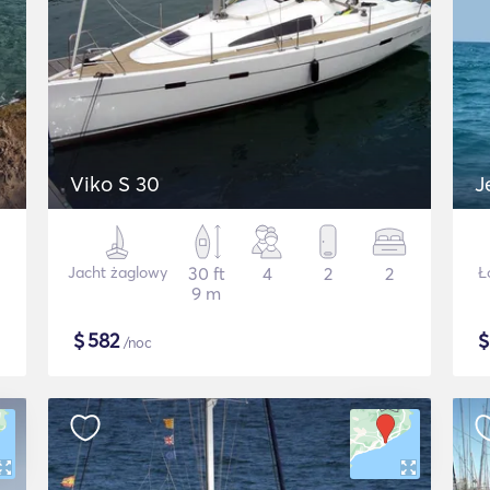
Viko S 30
J
Jacht żaglowy
30 ft
4
2
2
Ł
9 m
$
582
/noc