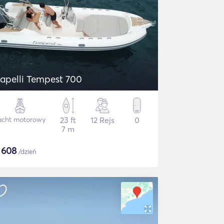
apelli Tempest 700
acht motorowy
23 ft
12 Rejs
0
7 m
$
608
/dzień