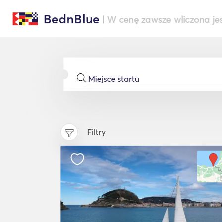
BednBlue
| W cenę zawsze wliczona je
Filtry