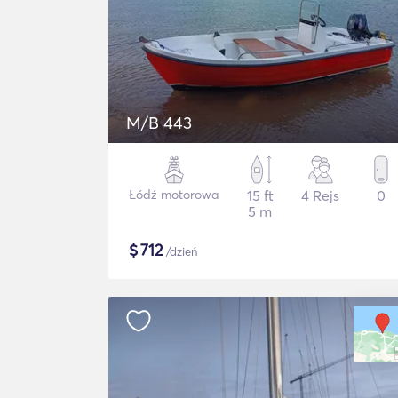
M/B 443
Łódź motorowa
15 ft
4 Rejs
0
5 m
$
712
/dzień