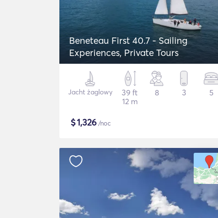
Beneteau First 40.7 - Sailing
Experiences, Private Tours
Jacht żaglowy
39 ft
8
3
5
12 m
$
1,326
/noc