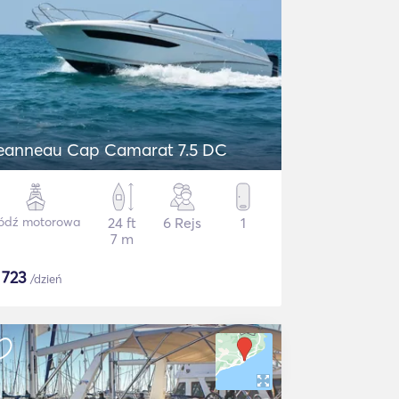
eanneau Cap Camarat 7.5 DC
ódź motorowa
24 ft
6 Rejs
1
7 m
$
723
/dzień