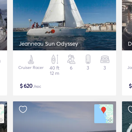
Jeanneau Sun Odyssey
D
Cruiser Racer
40 ft
6
3
3
Ja
12 m
$
620
/noc