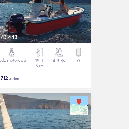
/B 443
ódź motorowa
15 ft
4 Rejs
0
5 m
$
712
/dzień