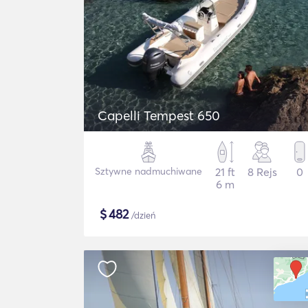
Capelli Tempest 650
Sztywne nadmuchiwane
21 ft
8 Rejs
0
6 m
$
482
/dzień