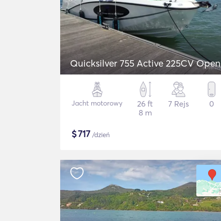
Quicksilver 755 Active 225CV Open
Jacht motorowy
26 ft
7 Rejs
0
8 m
$
717
/dzień