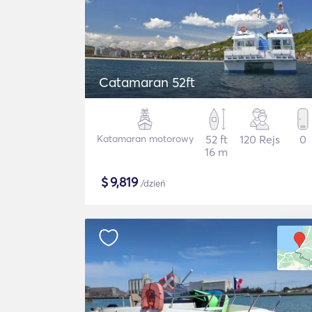
Catamaran 52ft
Katamaran motorowy
52 ft
120 Rejs
0
16 m
$
9,819
/dzień