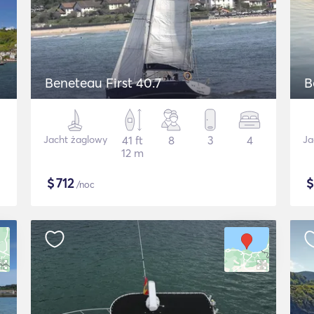
Beneteau First 40.7
B
Jacht żaglowy
41 ft
8
3
4
Ja
12 m
$
712
/noc