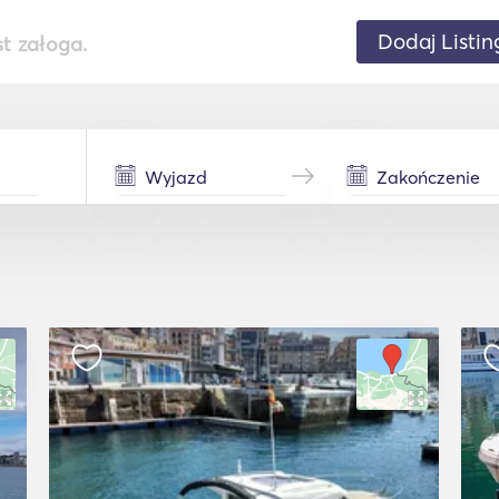
Dodaj Listin
st załoga.