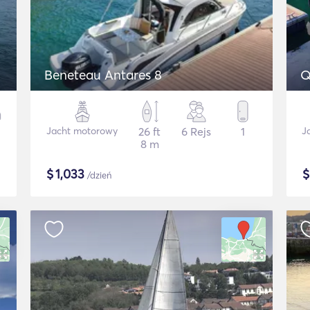
Beneteau Antares 8
Q
Jacht motorowy
26 ft
6 Rejs
1
J
8 m
$
1,033
/dzień