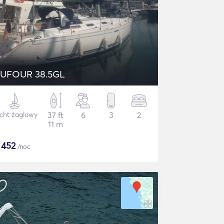
UFOUR 38.5GL
cht żaglowy
37 ft
6
3
2
11 m
$
452
/noc