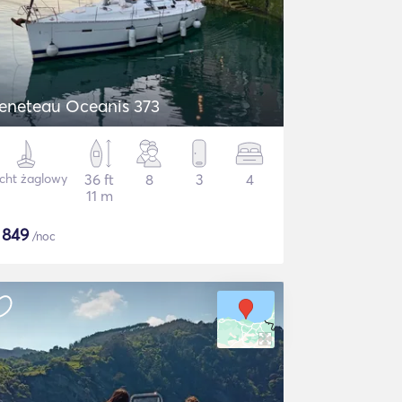
eneteau Oceanis 373
cht żaglowy
36 ft
8
3
4
11 m
$
849
/noc