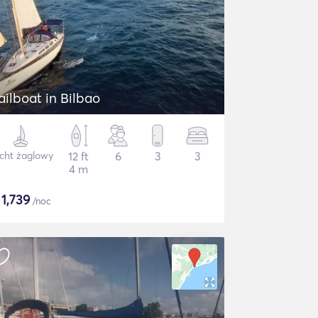
ailboat in Bilbao
cht żaglowy
12 ft
6
3
3
4 m
$
1,739
/noc