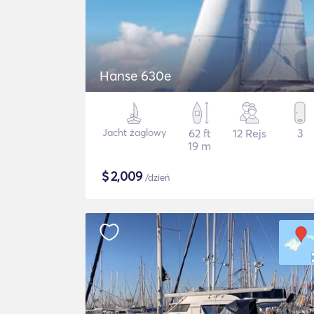
Hanse 630e
Jacht żaglowy
62 ft
12 Rejs
3
19 m
$
2,009
/dzień