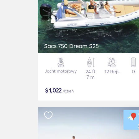
Sacs 750 Dream S25
Jacht motorowy
24 ft
12 Rejs
0
7 m
$
1,022
/dzień