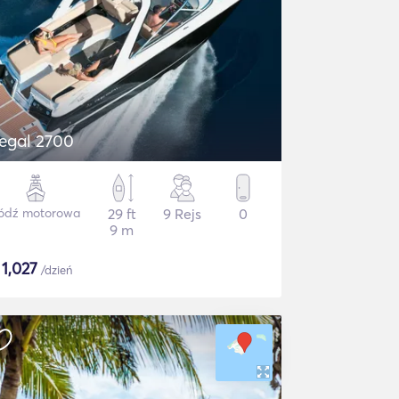
egal 2700
ódź motorowa
29 ft
9 Rejs
0
9 m
$
1,027
/dzień