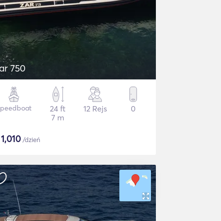
ar 750
Speedboat
24 ft
12 Rejs
0
7 m
$
1,010
/dzień