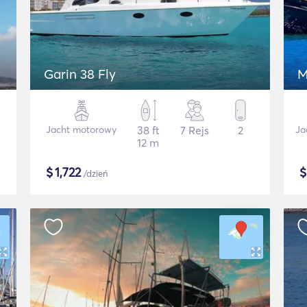
Garin 38 Fly
M
Jacht motorowy
38 ft
7 Rejs
2
Ja
12 m
$
1,722
/dzień