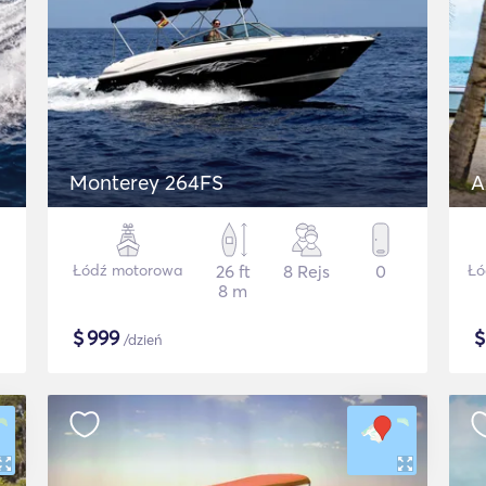
Monterey 264FS
A
Łódź motorowa
26 ft
8 Rejs
0
Łó
8 m
$
999
/dzień