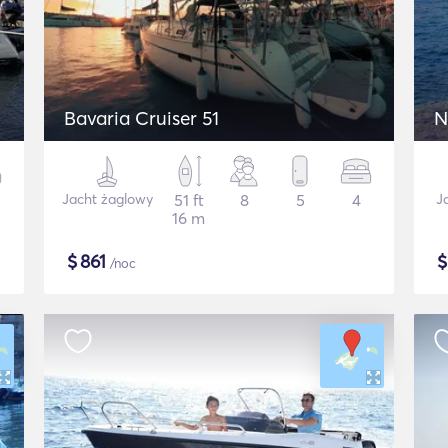
Bavaria Cruiser 51
N
Jacht żaglowy
51 ft
8
5
4
J
16 m
$
861
/noc