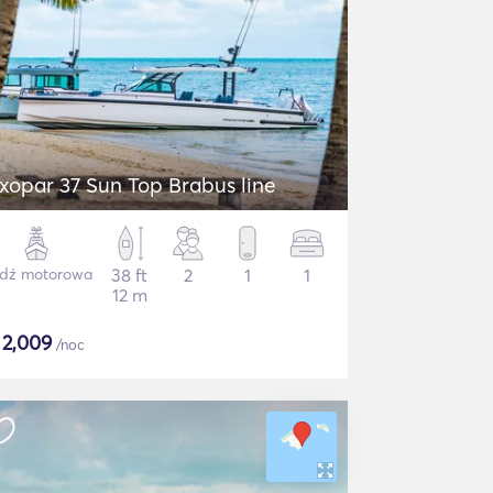
xopar 37 Sun Top Brabus line
dź motorowa
38 ft
2
1
1
12 m
$
2,009
/noc