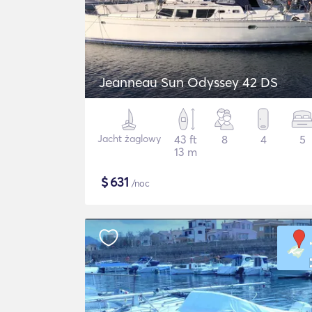
Jeanneau Sun Odyssey 42 DS
Jacht żaglowy
43 ft
8
4
5
13 m
$
631
/noc