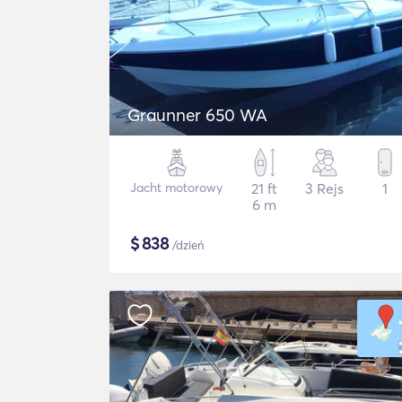
Graunner 650 WA
Jacht motorowy
21 ft
3 Rejs
1
6 m
$
838
/dzień