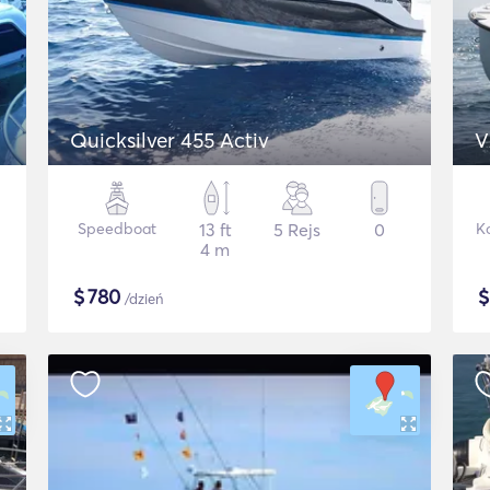
Quicksilver 455 Activ
V
Speedboat
13 ft
5 Rejs
0
K
4 m
$
780
/dzień