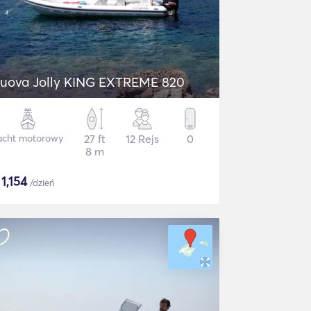
uova Jolly KING EXTREME 820
acht motorowy
27 ft
12 Rejs
0
8 m
$
1,154
/dzień