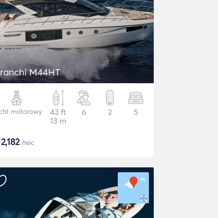
ranchi M44HT
cht motorowy
43 ft
6
2
5
13 m
$
2,182
/noc