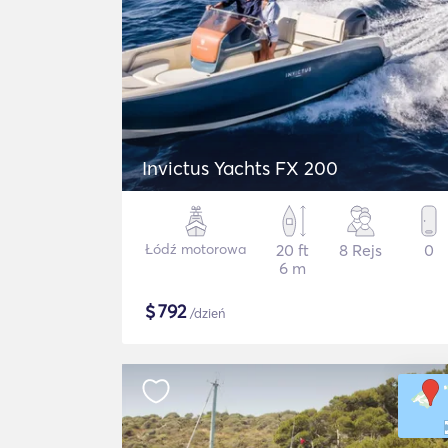
Invictus Yachts FX 200
Łódź motorowa
20 ft
8 Rejs
0
6 m
$
792
/dzień