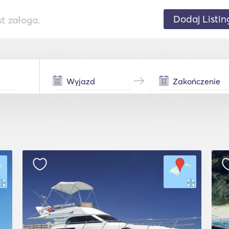
Dodaj Listin
st załoga.