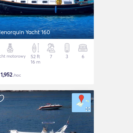
enorquin Yacht 160
cht motorowy
52 ft
7
3
6
16 m
$
1,952
/noc