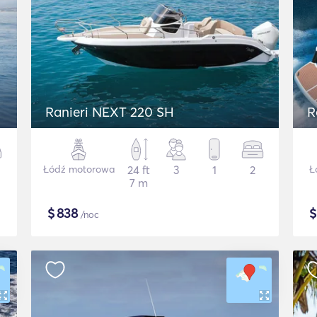
Ranieri NEXT 220 SH
R
Łódź motorowa
24 ft
3
1
2
Ł
7 m
$
838
/noc