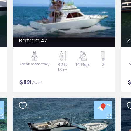
Bertram 42
Z
Jacht motorowy
42 ft
14 Rejs
2
13 m
$
861
/dzień