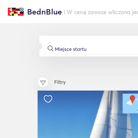
BednBlue
| W cenę zawsze wliczona je
Filtry