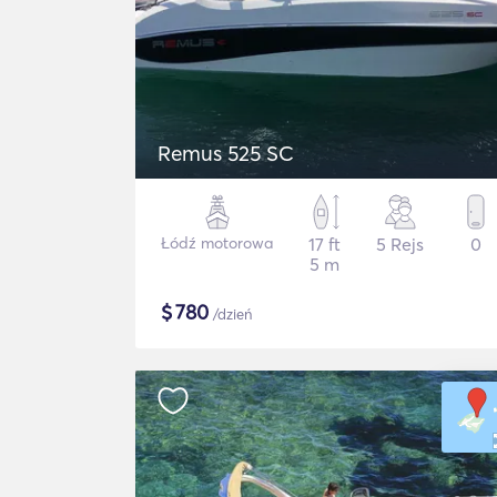
Remus 525 SC
Łódź motorowa
17 ft
5 Rejs
0
5 m
$
780
/dzień