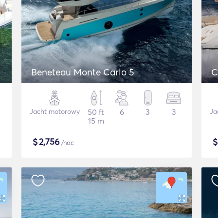
Beneteau Monte Carlo 5
C
Jacht motorowy
50 ft
6
3
3
Ja
15 m
$
2,756
/noc