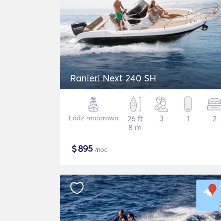
Ranieri Next 240 SH
Łódź motorowa
26 ft
3
1
2
8 m
$
895
/noc