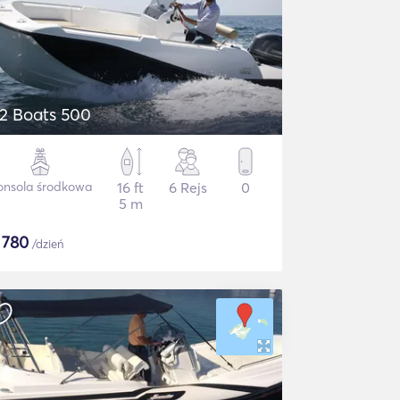
2 Boats 500
onsola środkowa
16 ft
6 Rejs
0
5 m
$
780
/dzień