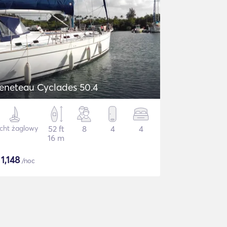
eneteau Cyclades 50.4
cht żaglowy
52 ft
8
4
4
16 m
$
1,148
/noc