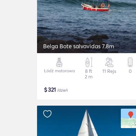
Belga Bote salvavidas 7.8m
Łódź motorowa
8 ft
11 Rejs
0
2 m
$
321
/dzień