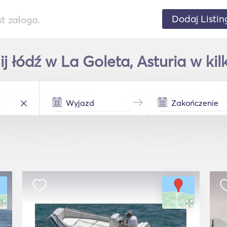
Dodaj Listin
st załoga.
 łódź w La Goleta, Asturia w kil