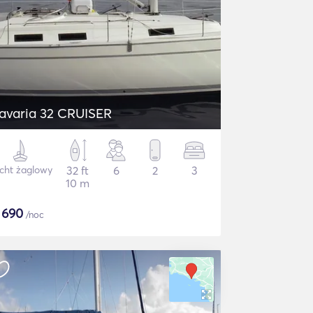
avaria 32 CRUISER
cht żaglowy
32 ft
6
2
3
10 m
$
690
/noc