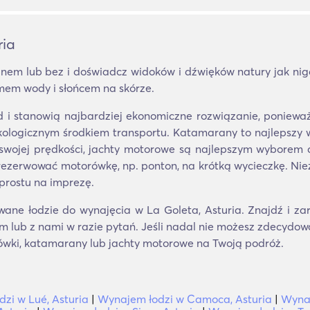
ria
nem lub bez i doświadcz widoków i dźwięków natury jak ni
mem wody i słońcem na skórze.
d i stanowią najbardziej ekonomiczne rozwiązanie, poniew
ekologicznym środkiem transportu. Katamarany to najlepszy wy
ki swojej prędkości, jachty motorowe są najlepszym wyborem d
rezerwować motorówkę, np. ponton, na krótką wycieczkę. Nie
prostu na imprezę.
wane łodzie do wynajęcia w La Goleta, Asturia. Znajdź i za
m lub z nami w razie pytań. Jeśli nadal nie możesz zdecydowa
ówki, katamarany lub jachty motorowe na Twoją podróż.
zi w Lué, Asturia
|
Wynajem łodzi w Camoca, Asturia
|
Wynaj