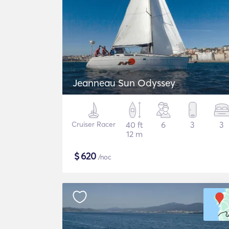
Jeanneau Sun Odyssey
Cruiser Racer
40 ft
6
3
3
12 m
$
620
/noc