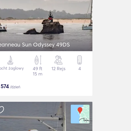
eanneau Sun Odyssey 49DS
acht żaglowy
49 ft
12 Rejs
4
15 m
$
574
/dzień