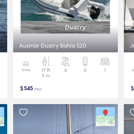
Ausmar Duarry Bahía 520
J
Inne
17 ft
6
0
1
J
5 m
$
545
/noc