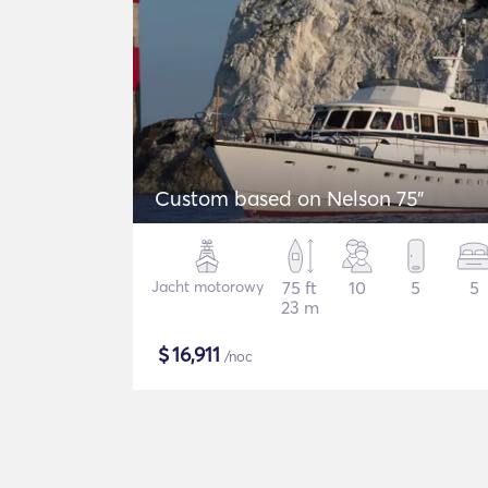
Custom based on Nelson 75"
Jacht motorowy
75 ft
10
5
5
23 m
$
16,911
/noc