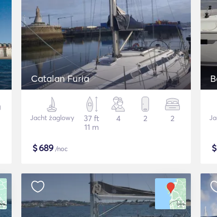
Catalan Furia
B
Jacht żaglowy
37 ft
4
2
2
Ja
11 m
$
689
/noc