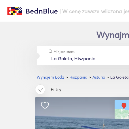
BednBlue
| W cenę zawsze wliczona je
Wynajmij
Miejsce startu
Wynajem Łódź
Hiszpania
Asturia
La Goleta
Filtry