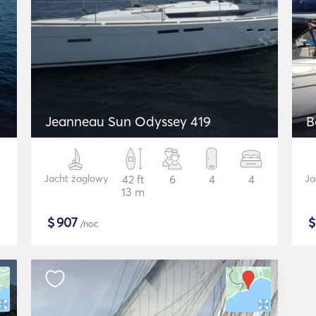
Jeanneau Sun Odyssey 419
B
Jacht żaglowy
42 ft
6
4
4
Ja
13 m
$
907
/noc