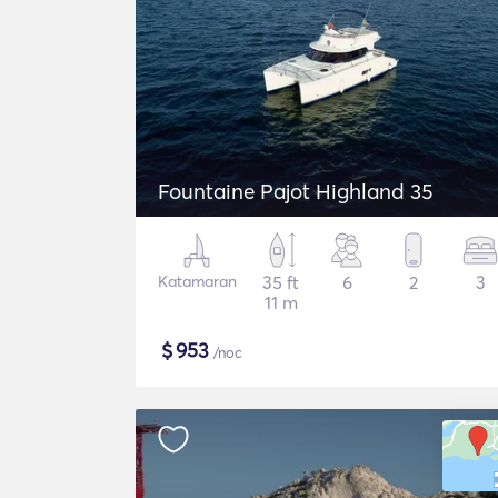
Fountaine Pajot Highland 35
Katamaran
35 ft
6
2
3
11 m
$
953
/noc