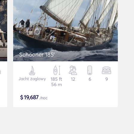
Schooner 185'
Jacht żaglowy
185 ft
12
6
9
56 m
$
19,687
/noc