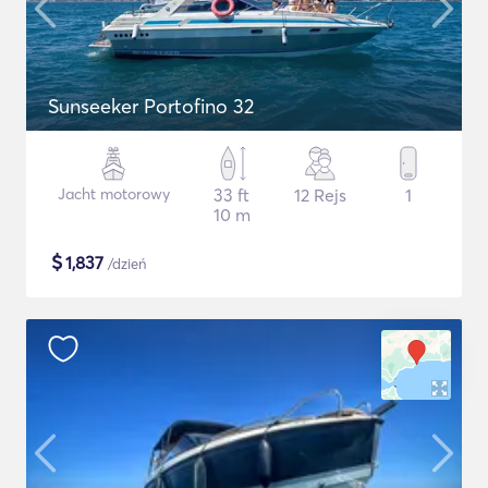
Sunseeker Portofino 32
Jacht motorowy
33 ft
12 Rejs
1
10 m
$
1,837
/dzień