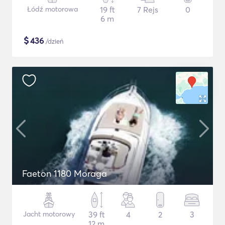
Łódź motorowa
19 ft
7 Rejs
0
6 m
$
436
/dzień
Faeton 1180 Moraga
Jacht motorowy
39 ft
4
2
3
12 m