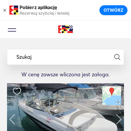
Pobierz aplikację
×
OTWÓRZ
Rezerwuj szybciej i łatwiej
Szukaj
W cenę zawsze wliczona jest załoga.