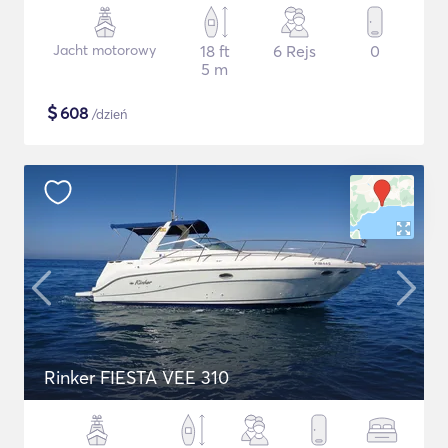
Jacht motorowy
18 ft
6 Rejs
0
5 m
$
608
/dzień
Rinker FIESTA VEE 310