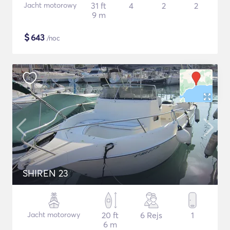
Jacht motorowy
31 ft
4
2
2
9 m
$
643
/noc
SHIREN 23
Jacht motorowy
20 ft
6 Rejs
1
6 m