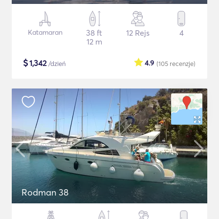
Katamaran
38 ft
12 Rejs
4
12 m
$
1,342
4.9
/dzień
(105
recenzje
)
Rodman 38