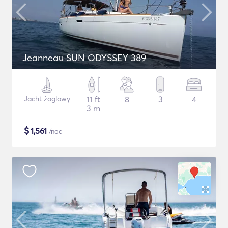
Jeanneau SUN ODYSSEY 389
Jacht żaglowy
11 ft
8
3
4
3 m
$
1,561
/noc