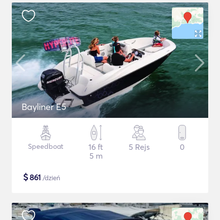
Bayliner E5
Speedboat
16 ft
5 Rejs
0
5 m
$
861
/dzień