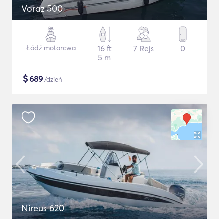
Voraz 500
Łódź motorowa
16 ft
7 Rejs
0
5 m
$
689
/dzień
Nireus 620