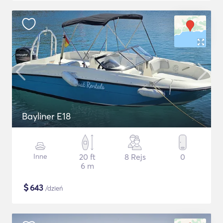
Bayliner E18
Inne
20 ft
8 Rejs
0
6 m
$
643
/dzień