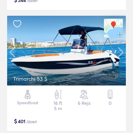
$
344
/dzień
Trimarchi 53 S
Speedboat
16 ft
6 Rejs
0
5 m
$
401
/dzień