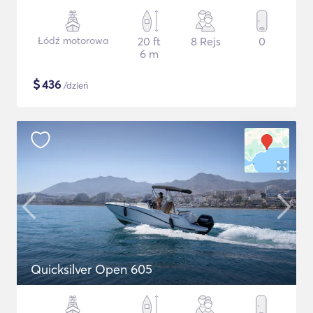
Łódź motorowa
20 ft
8 Rejs
0
6 m
$
436
/dzień
Quicksilver Open 605