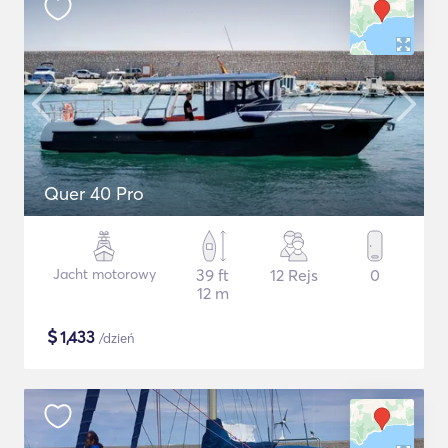
Quer 40 Pro
Jacht motorowy
39 ft
12 Rejs
0
12 m
$
1,433
/dzień