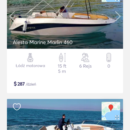
Alesta Marine Marlin 460
Łódź motorowa
15 ft
6 Rejs
0
5 m
$
287
/dzień