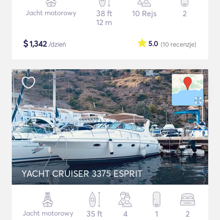
Jacht motorowy
38 ft
10 Rejs
2
12 m
$
1,342
5.0
/dzień
(10
recenzje
)
YACHT CRUISER 3375 ESPRIT
Jacht motorowy
35 ft
4
1
2