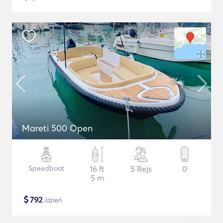
Mareti 500 Open
Speedboat
16 ft
5 Rejs
0
5 m
$
792
/dzień