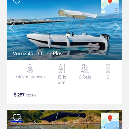
Voraz 450 Open Plus
Łódź motorowa
15 ft
6 Rejs
0
5 m
$
287
/dzień