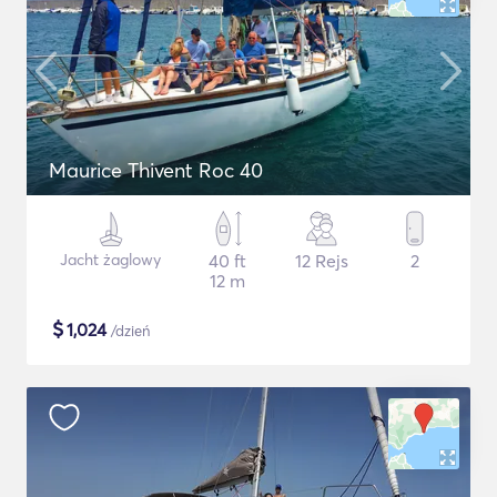
Maurice Thivent Roc 40
Jacht żaglowy
40 ft
12 Rejs
2
12 m
$
1,024
/dzień