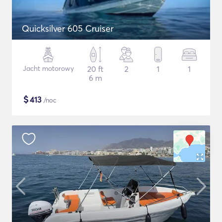
Quicksilver 605 Cruiser
Jacht motorowy
20 ft
2
1
1
6 m
$
413
/noc