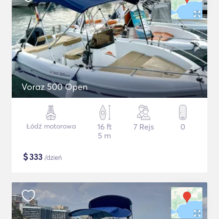
Voraz 500 Open
Łódź motorowa
16 ft
7 Rejs
0
5 m
$
333
/dzień