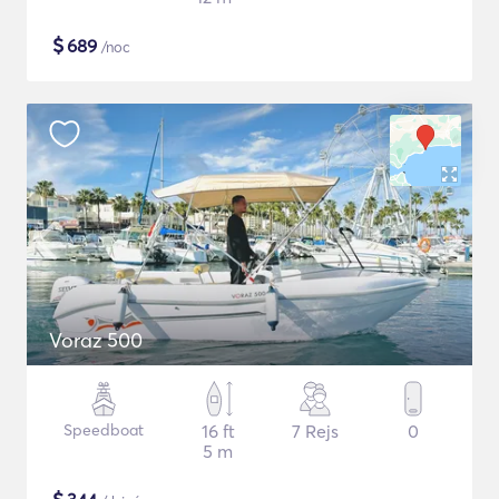
$
689
/noc
Voraz 500
Speedboat
16 ft
7 Rejs
0
5 m