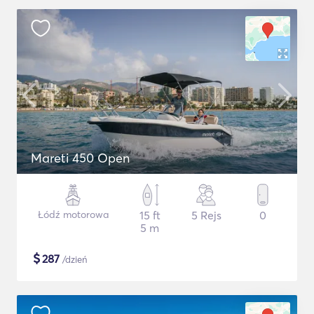
Mareti 450 Open
Łódź motorowa
15 ft
5 Rejs
0
5 m
$
287
/dzień