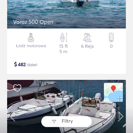
Voraz 500 Open
Łódź motorowa
15 ft
6 Rejs
0
5 m
$
482
/dzień
Filtry