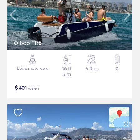
Olbap TR5
Łódź motorowa
16 ft
6 Rejs
0
5 m
$
401
/dzień