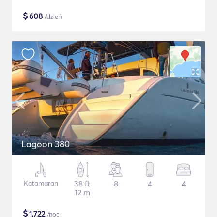
$
608
/dzień
Lagoon 380
Katamaran
38 ft
8
4
4
12 m
$
1,722
/noc