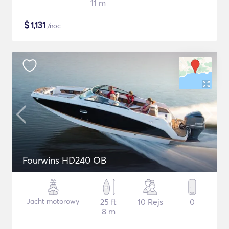
11 m
$
1,131
/noc
Fourwins HD240 OB
Jacht motorowy
25 ft
10 Rejs
0
8 m