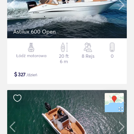
Astilux 600 Open
Łódź motorowa
20 ft
8 Rejs
0
6 m
$
327
/dzień