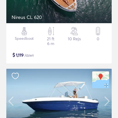
Nireus CL 620
Speedboat
21 ft
10 Rejs
0
6 m
$
1,119
/dzień