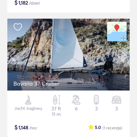
$
1,182
/dzień
Bavaria 37 Cruiser
Jacht żaglowy
37 ft
6
3
3
11 m
$
1,148
5.0
/noc
(1
recenzje
)