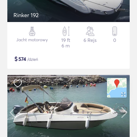
Rinker 192
Jacht motorowy
19 ft
6 Rejs
0
6 m
$
574
/dzień