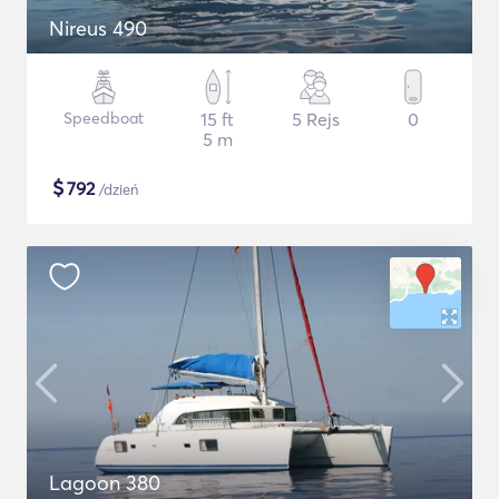
Nireus 490
Speedboat
15 ft
5 Rejs
0
5 m
$
792
/dzień
Lagoon 380