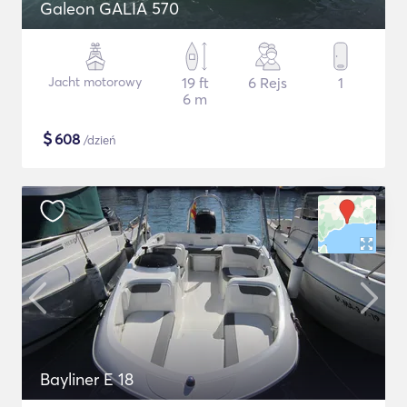
Galeon GALIA 570
Jacht motorowy
19 ft
6 Rejs
1
6 m
$
608
/dzień
Bayliner E 18