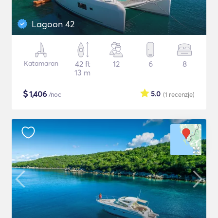
Lagoon 42
Katamaran
42 ft
12
6
8
13 m
$
1,406
5.0
/noc
(1
recenzje
)