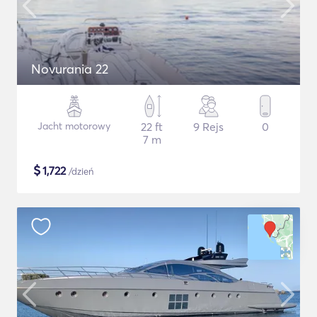
Novurania 22
Jacht motorowy
22 ft
9 Rejs
0
7 m
$
1,722
/dzień