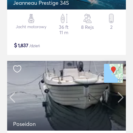
Jeanneau Prestige 34S
Jacht motorowy
36 ft
8 Rejs
2
11 m
$
1,837
/dzień
Poseidon