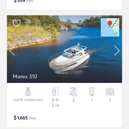
$
559
/noc
Marex 310
Jacht motorowy
9 ft
2
1
1
3 m
$
1,665
/noc