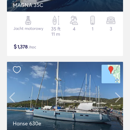
MAGNA 35C
Jacht motorowy
35 ft
4
1
3
11 m
$
1,378
/noc
Hanse 630e