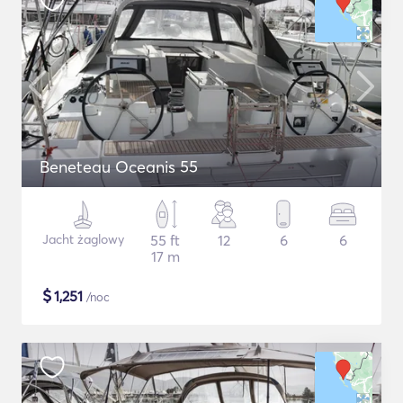
Beneteau Oceanis 55
Jacht żaglowy
55 ft
12
6
6
17 m
$
1,251
/noc