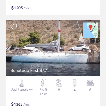
$
1,205
/noc
Beneteau First 47.7
Jacht żaglowy
56 ft
8
4
6
17 m
$
1,263
/noc