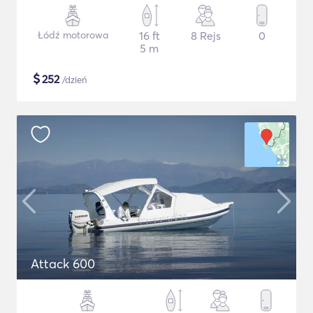
Łódź motorowa
16 ft
8 Rejs
0
5 m
$
252
/dzień
Attack 600