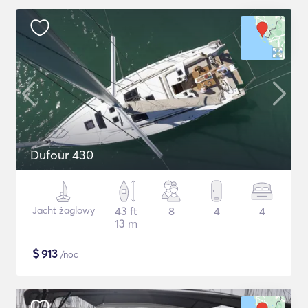
Dufour 430
Jacht żaglowy
43 ft
8
4
4
13 m
$
913
/noc