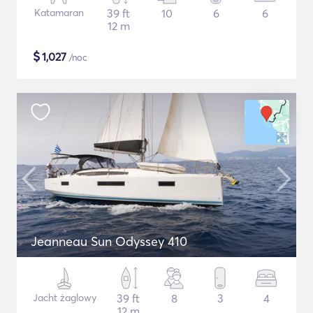
Katamaran
39 ft
10
6
6
12 m
$
1,027
/noc
Jeanneau Sun Odyssey 410
Jacht żaglowy
39 ft
8
3
4
12 m