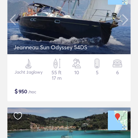
Jeanneau Sun Odyssey 54DS
Jacht żaglowy
55 ft
10
5
6
17 m
$
950
/noc