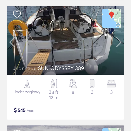
Jeanneau SUN ODYSSEY 389
Jacht żaglowy
38 ft
8
3
3
12 m
$
545
/noc