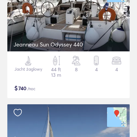
Jeanneau Sun Odyssey 440
Jacht żaglowy
44 ft
8
4
4
13 m
$
740
/noc