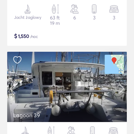
Jacht żaglowy
63 ft
6
3
3
19 m
$
1,550
/noc
Lagoon 39