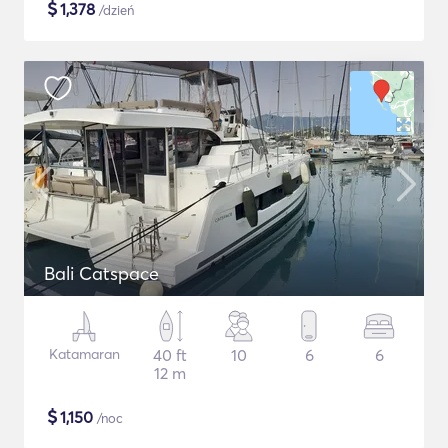
$
1,378
/dzień
Bali Catspace
Katamaran
40 ft
10
6
6
12 m
$
1,150
/noc