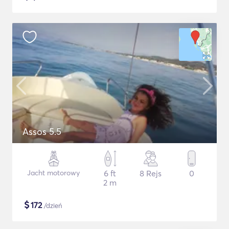
Assos 5.5
Jacht motorowy
6 ft
8 Rejs
0
2 m
$
172
/dzień