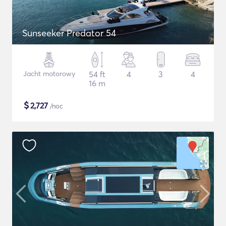
Sunseeker Predator 54
Jacht motorowy
54 ft
4
3
4
16 m
$
2,727
/noc