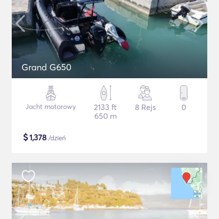
Grand G650
Jacht motorowy
2133 ft
8 Rejs
0
650 m
$
1,378
/dzień