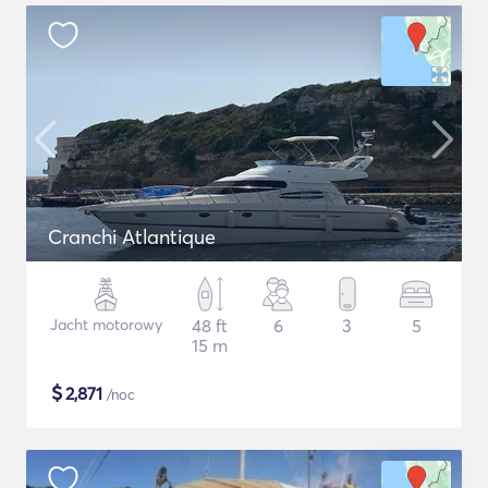
Cranchi Atlantique
Jacht motorowy
48 ft
6
3
5
15 m
$
2,871
/noc