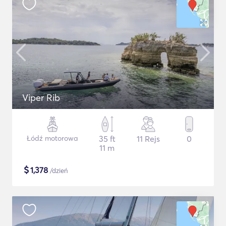
Viper Rib
Łódź motorowa
35 ft
11 Rejs
0
11 m
$
1,378
/dzień