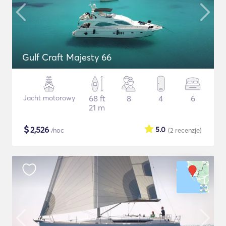
Gulf Craft Majesty 66
Jacht motorowy
68 ft
8
4
6
21 m
$
2,526
5.0
/noc
(2
recenzje
)