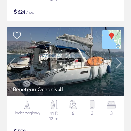
$
624
/noc
Beneteau Oceanis 41
Jacht żaglowy
41 ft
6
3
3
12 m