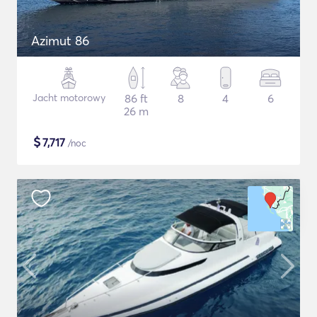
Azimut 86
Jacht motorowy
86 ft
8
4
6
26 m
$
7,717
/noc