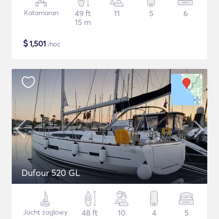
Katamaran
49 ft
11
5
6
15 m
$
1,501
/noc
Dufour 520 GL
Jacht żaglowy
48 ft
10
4
5