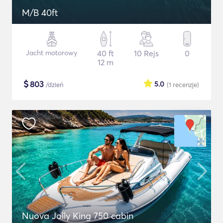
M/B 40ft
Jacht motorowy
40 ft
10 Rejs
0
12 m
$
803
5.0
/dzień
(1
recenzje
)
Nuova Jolly King 750 cabin