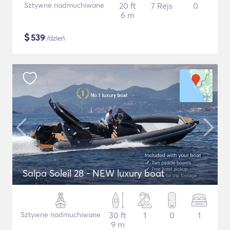
Sztywne nadmuchiwane
20 ft
7 Rejs
0
6 m
$
539
/dzień
Salpa Soleil 28 - NEW luxury boat
Sztywne nadmuchiwane
30 ft
1
0
1
9 m