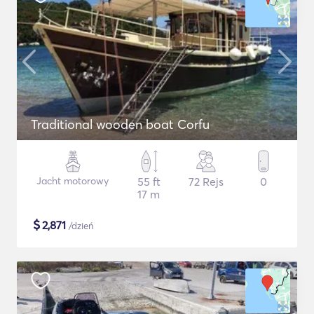
Traditional wooden boat Corfu
Jacht motorowy
55 ft
72 Rejs
0
17 m
$
2,871
/dzień