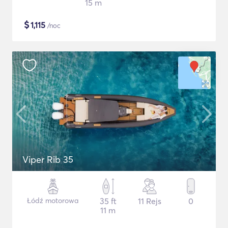
15 m
$
1,115
/noc
Viper Rib 35
Łódź motorowa
35 ft
11 Rejs
0
11 m