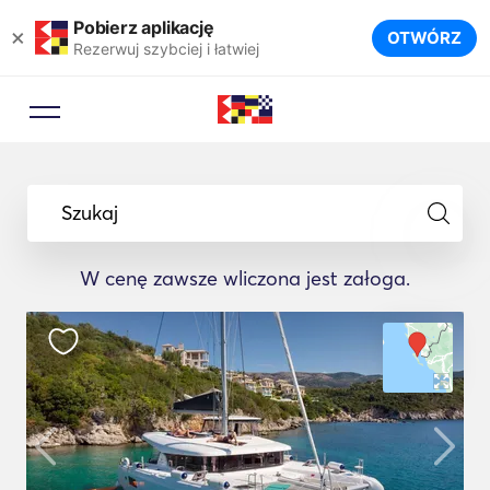
Pobierz aplikację
×
OTWÓRZ
Rezerwuj szybciej i łatwiej
Szukaj
W cenę zawsze wliczona jest załoga.