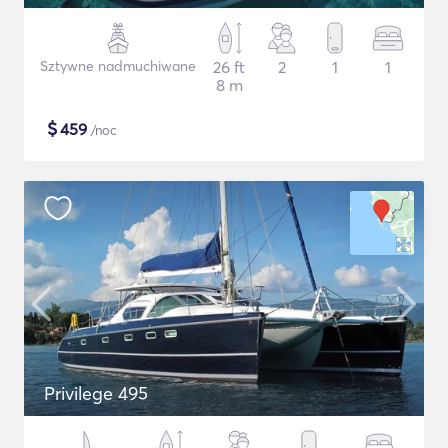
Sztywne nadmuchiwane
26 ft
2
1
1
8 m
$
459
/noc
Privilege 495