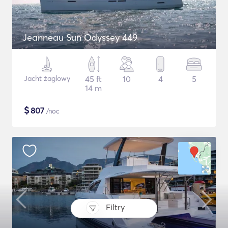
Jeanneau Sun Odyssey 449
Jacht żaglowy
45 ft
10
4
5
14 m
$
807
/noc
Filtry