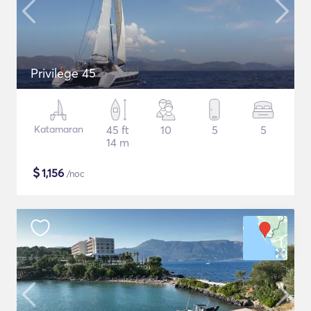
Privilege 45
Katamaran
45 ft
10
5
5
14 m
$
1,156
/noc