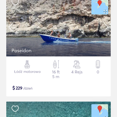
Poseidon
Łódź motorowa
16 ft
4 Rejs
0
5 m
$
229
/dzień