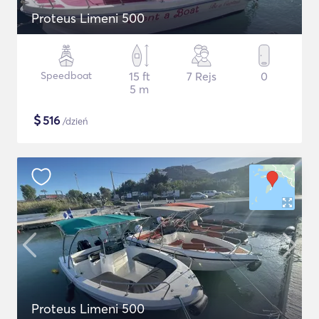
Proteus Limeni 500
Speedboat
15 ft
7 Rejs
0
5 m
$
516
/dzień
Proteus Limeni 500