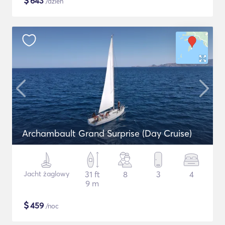
$
643
/dzień
Archambault Grand Surprise (Day Cruise)
Jacht żaglowy
31 ft
8
3
4
9 m
$
459
/noc