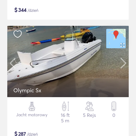
$
344
/dzień
Olympic Sx
Jacht motorowy
16 ft
5 Rejs
0
5 m
$
287
/dzień