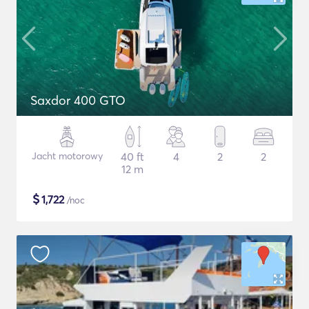
Saxdor 400 GTO
Jacht motorowy
40 ft
4
2
2
12 m
$
1,722
/noc