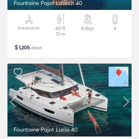
Fountaine Pajot Lavezzi 40
Katamaran
40 ft
8 Rejs
4
12 m
$
1,205
/dzień
Fountaine Pajot Lucia 40