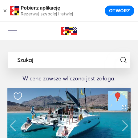
Pobierz aplikację
×
OTWÓRZ
Rezerwuj szybciej i łatwiej
Szukaj
W cenę zawsze wliczona jest załoga.