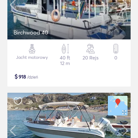
Birchwood 40
Jacht motorowy
40 ft
20 Rejs
0
12 m
$
918
/dzień