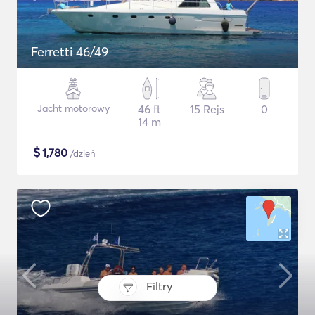
Ferretti 46/49
Jacht motorowy
46 ft
15 Rejs
0
14 m
$
1,780
/dzień
Filtry