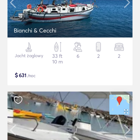
Bianchi & Cecchi
Jacht żaglowy
33 ft
6
2
2
10 m
$
631
/noc