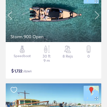
Storm 900 Open
Speedboat
30 ft
8 Rejs
0
9 m
$
1,722
/dzień