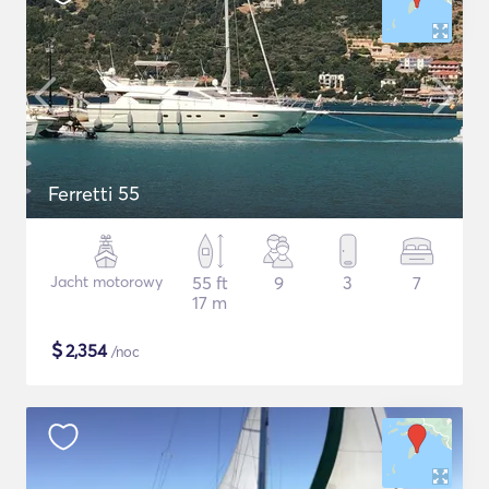
Ferretti 55
Jacht motorowy
55 ft
9
3
7
17 m
$
2,354
/noc