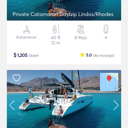
Private Catamaran Daytrip Lindos/Rhodes
Katamaran
40 ft
8 Rejs
4
12 m
$
1,205
5.0
/dzień
(84
recenzje
)