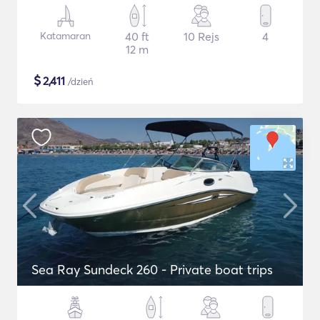
Katamaran
40 ft
10 Rejs
4
12 m
$
2,411
/dzień
Sea Ray Sundeck 260 - Private boat trips