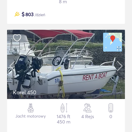
8 m
$
803
/dzień
Karel 450
Jacht motorowy
1476 ft
4 Rejs
0
450 m