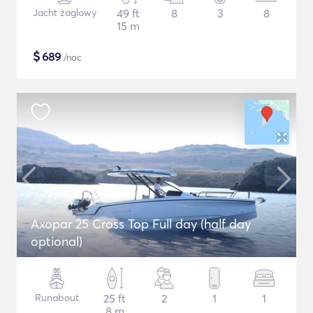
Jacht żaglowy
49 ft
8
3
8
15 m
$
689
/noc
Axopar 25 Cross Top Full day (half day
optional)
Runabout
25 ft
2
1
1
8 m