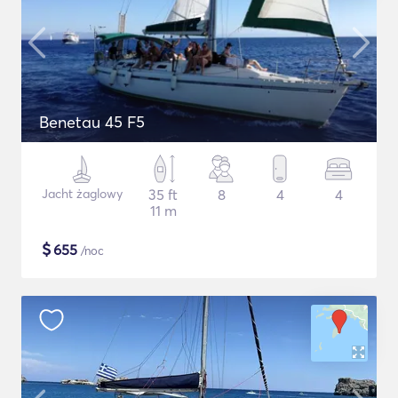
Benetau 45 F5
Jacht żaglowy
35 ft
8
4
4
11 m
$
655
/noc