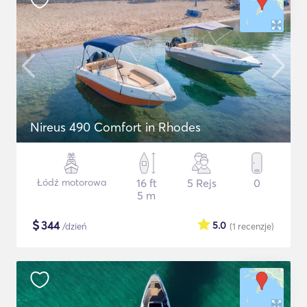
Nireus 490 Comfort in Rhodes
Łódź motorowa
16 ft
5 Rejs
0
5 m
$
344
5.0
/dzień
(1
recenzje
)