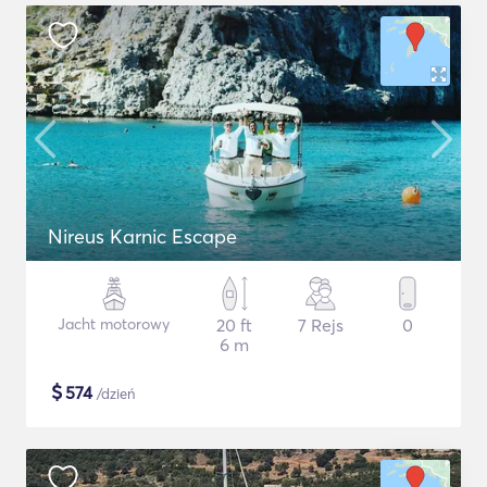
Nireus Karnic Escape
Jacht motorowy
20 ft
7 Rejs
0
6 m
$
574
/dzień