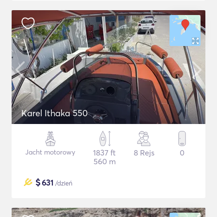
Karel Ithaka 550
Jacht motorowy
1837 ft
8 Rejs
0
560 m
$
631
/dzień