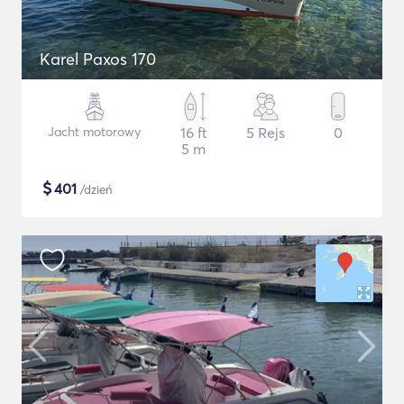
Karel Paxos 170
Jacht motorowy
16 ft
5 Rejs
0
5 m
$
401
/dzień