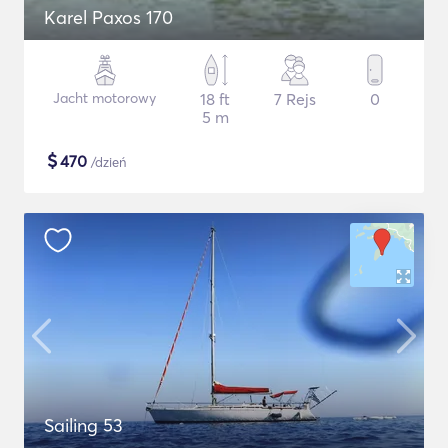
Karel Paxos 170
Jacht motorowy
18 ft
7 Rejs
0
5 m
$
470
/dzień
Sailing 53