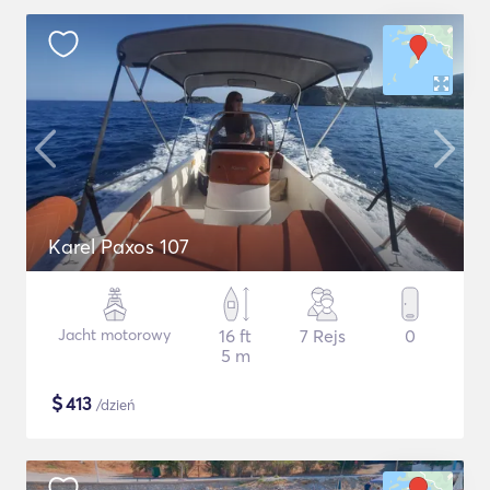
Karel Paxos 107
Jacht motorowy
16 ft
7 Rejs
0
5 m
$
413
/dzień