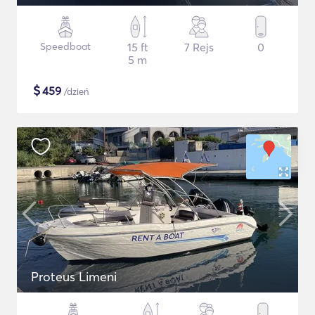
Speedboat
15 ft
7 Rejs
0
5 m
$
459
/dzień
Proteus Limeni