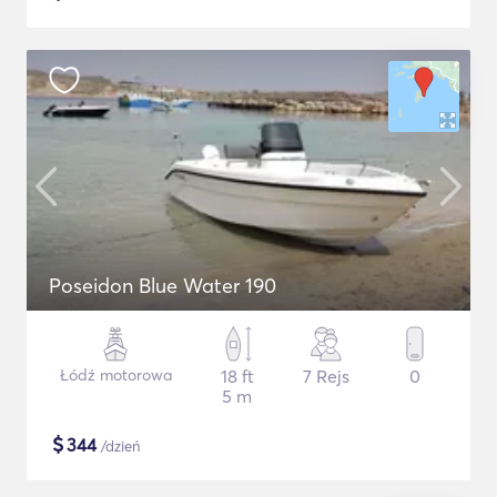
Poseidon Blue Water 190
Łódź motorowa
18 ft
7 Rejs
0
5 m
$
344
/dzień