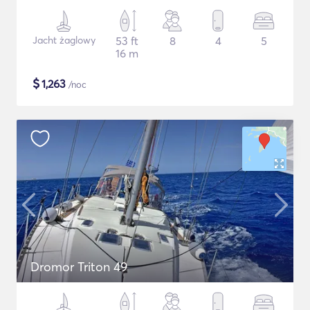
Jacht żaglowy
53 ft
8
4
5
16 m
$
1,263
/noc
Dromor Triton 49