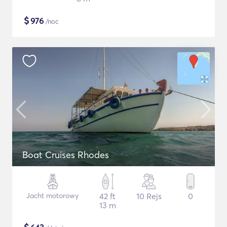
$
976
/noc
Boat Cruises Rhodes
Jacht motorowy
42 ft
10 Rejs
0
13 m