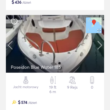
$
436
/dzień
Poseidon Blue Water 185
Jacht motorowy
19 ft
9 Rejs
0
6 m
$
574
/dzień