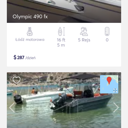
Olympic 490 fx
Łódź motorowa
16 ft
5 Rejs
0
5 m
$
287
/dzień