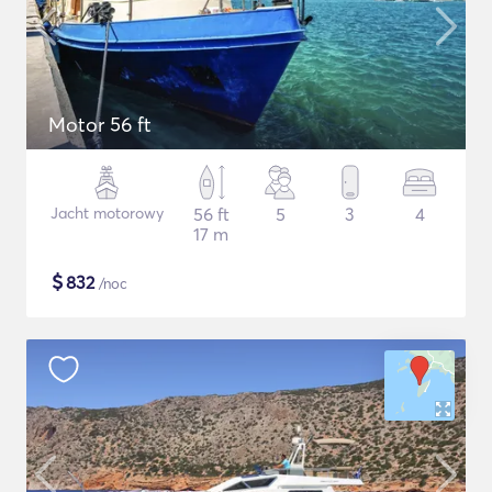
Motor 56 ft
Jacht motorowy
56 ft
5
3
4
17 m
$
832
/noc