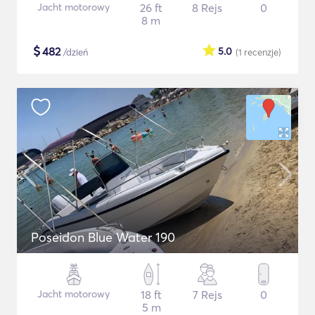
Jacht motorowy
26 ft
8 Rejs
0
8 m
$
482
5.0
/dzień
(1
recenzje
)
Poseidon Blue Water 190
Jacht motorowy
18 ft
7 Rejs
0
5 m