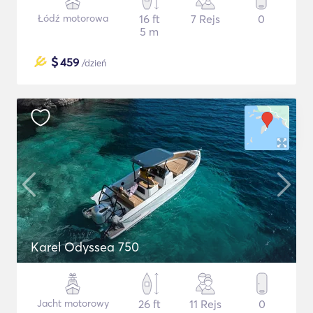
Łódź motorowa
16 ft
7 Rejs
0
5 m
$
459
/dzień
Karel Odyssea 750
Jacht motorowy
26 ft
11 Rejs
0