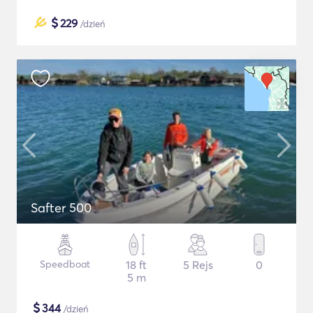
$
229
/dzień
Safter 500
Speedboat
18 ft
5 Rejs
0
5 m
$
344
/dzień