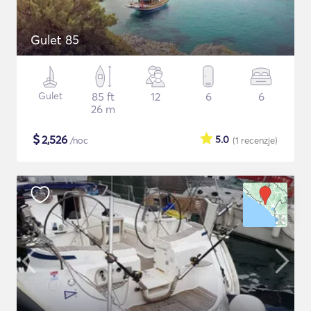
Gulet 85
Gulet
85 ft
12
6
6
26 m
$
2,526
5.0
/noc
(1
recenzje
)