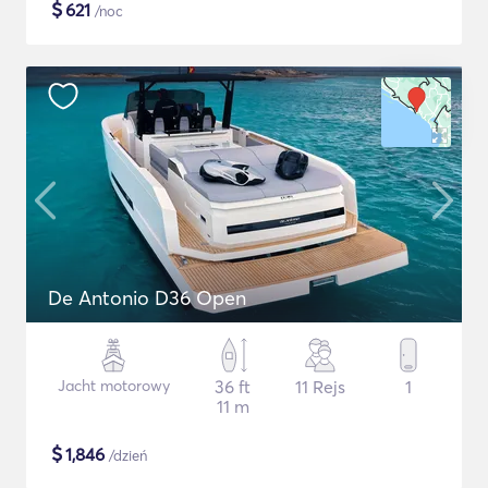
$
621
/noc
De Antonio D36 Open
Jacht motorowy
36 ft
11 Rejs
1
11 m
$
1,846
/dzień