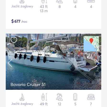
Jacht żaglowy
43 ft
8
4
4
13 m
$
677
/noc
Bavaria Cruiser 51
Jacht żaglowy
49 ft
12
5
7