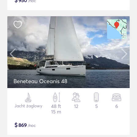
$
950
/noc
Beneteau Oceanis 48
Jacht żaglowy
48 ft
12
5
6
15 m
$
869
/noc