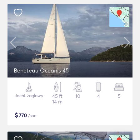
Beneteau Oceanis 45
Jacht żaglowy
45 ft
10
4
5
14 m
$
770
/noc