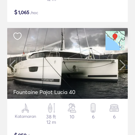
$
1,065
/noc
Fountaine Pajot Lucia 40
Katamaran
38 ft
10
6
6
12 m