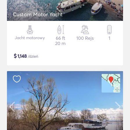
Custom Motor Yacht
Jacht motorowy
66 ft
100 Rejs
1
20 m
$
1,148
/dzień