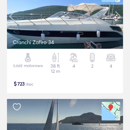
Cranchi Zafiro 34
Łódź motorowa
38 ft
4
2
4
12 m
$
723
/noc