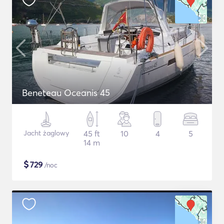
Beneteau Oceanis 45
Jacht żaglowy
45 ft
10
4
5
14 m
$
729
/noc