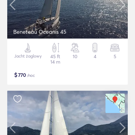
Beneteau Oceanis 45
Jacht żaglowy
45 ft
10
4
5
14 m
$
770
/noc