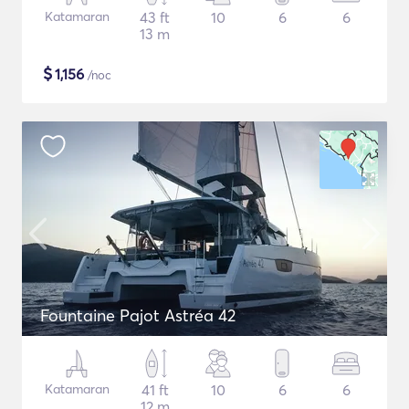
Katamaran
43 ft
10
6
6
13 m
$
1,156
/noc
Fountaine Pajot Astréa 42
Katamaran
41 ft
10
6
6
12 m