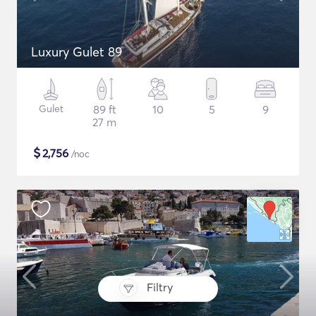
Luxury Gulet 89
Gulet
89 ft
10
5
9
27 m
$
2,756
/noc
Filtry