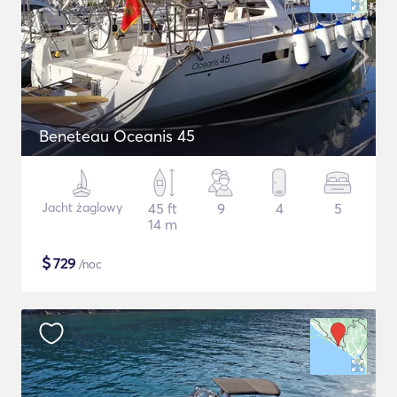
Beneteau Oceanis 45
Jacht żaglowy
45 ft
9
4
5
14 m
$
729
/noc