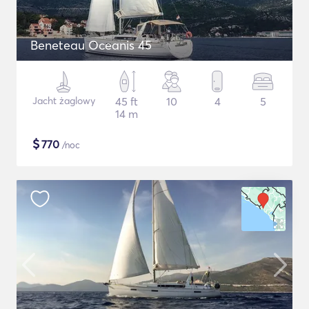
Beneteau Oceanis 45
Jacht żaglowy
45 ft
10
4
5
14 m
$
770
/noc