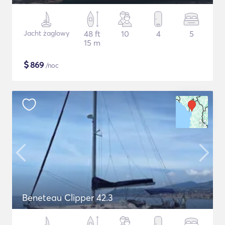
Jacht żaglowy
48 ft
10
4
5
15 m
$
869
/noc
Beneteau Clipper 42.3