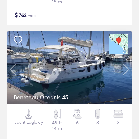
15 m
$
762
/noc
Beneteau Oceanis 45
Jacht żaglowy
45 ft
6
3
3
14 m