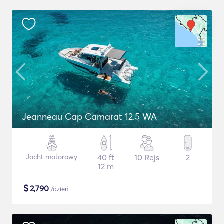
Jeanneau Cap Camarat 12.5 WA
Jacht motorowy
40 ft
10 Rejs
2
12 m
$
2,790
/dzień