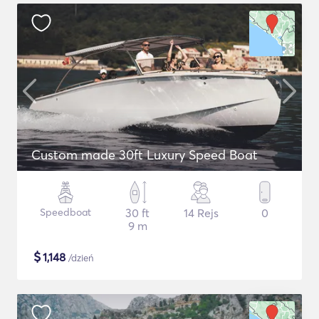
Custom made 30ft Luxury Speed Boat
Speedboat
30 ft
14 Rejs
0
9 m
$
1,148
/dzień