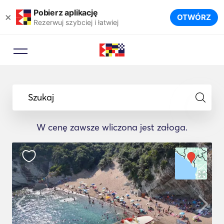
Pobierz aplikację
×
OTWÓRZ
Rezerwuj szybciej i łatwiej
Szukaj
W cenę zawsze wliczona jest załoga.