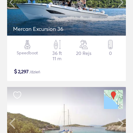
Mercan Excursion 36
Speedboat
36 ft
20 Rejs
0
11 m
$
2,297
/dzień