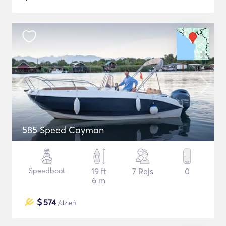
585 Speed Cayman
Speedboat
19 ft
7 Rejs
0
6 m
$
574
/dzień