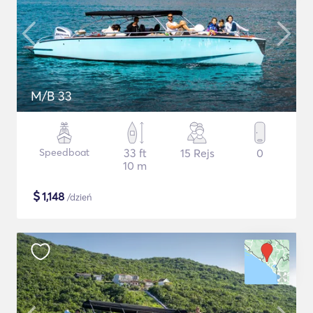
M/B 33
Speedboat
33 ft
15 Rejs
0
10 m
$
1,148
/dzień