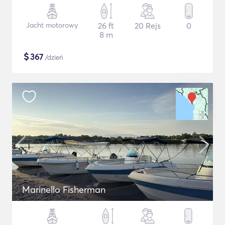
Jacht motorowy
26 ft
20 Rejs
0
8 m
$
367
/dzień
Marinello Fisherman