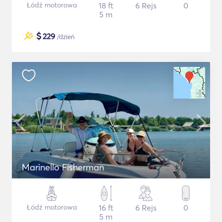
Łódź motorowa
18 ft
6 Rejs
0
5 m
$
229
/dzień
Marinello Fisherman
Łódź motorowa
16 ft
6 Rejs
0
5 m