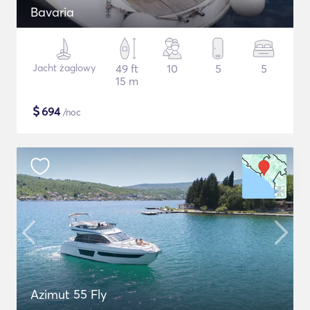
Bavaria
Jacht żaglowy
49 ft
10
5
5
15 m
$
694
/noc
Azimut 55 Fly