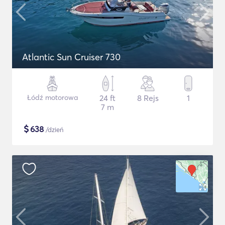
Atlantic Sun Cruiser 730
Łódź motorowa
24 ft
8 Rejs
1
7 m
$
638
/dzień