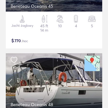
Beneteau Oceanis 45
Jacht żaglowy
45 ft
10
4
5
14 m
$
770
/noc
Beneteau Oceanis 48