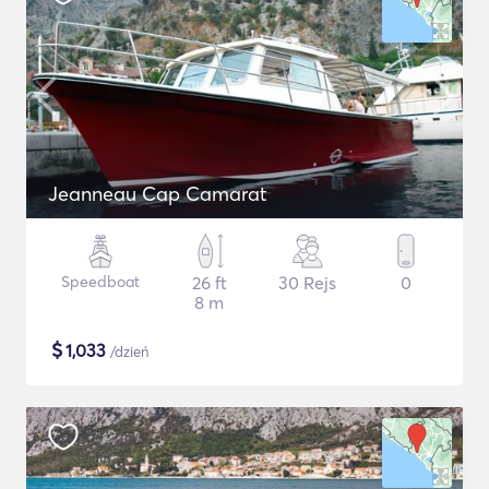
Jeanneau Cap Camarat
Speedboat
26 ft
30 Rejs
0
8 m
$
1,033
/dzień