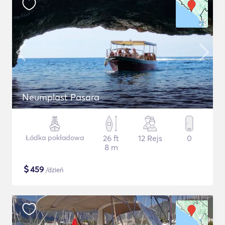
Neumplast Pasara
Łódka pokładowa
26 ft
12 Rejs
0
8 m
$
459
/dzień