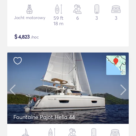
Jacht motorowy
59 ft
6
3
3
18 m
$
4,823
/noc
Fountaine Pajot Helia 44