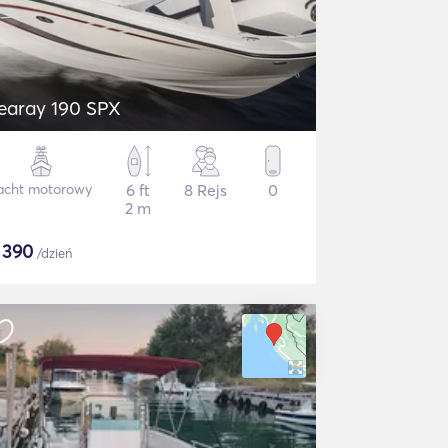
earay 190 SPX
acht motorowy
6 ft
8 Rejs
0
2 m
$
390
/dzień