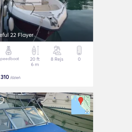
eful 22 Flayer
Speedboat
20 ft
8 Rejs
0
6 m
$
310
/dzień