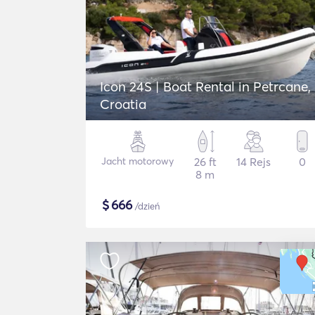
Icon 24S | Boat Rental in Petrcane,
Croatia
Jacht motorowy
26 ft
14 Rejs
0
8 m
$
666
/dzień