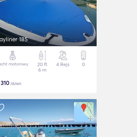
ayliner 185
acht motorowy
20 ft
4 Rejs
0
6 m
$
310
/dzień