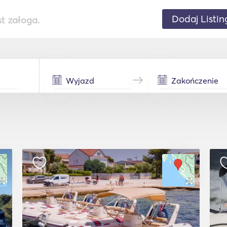
Dodaj Listin
st załoga.