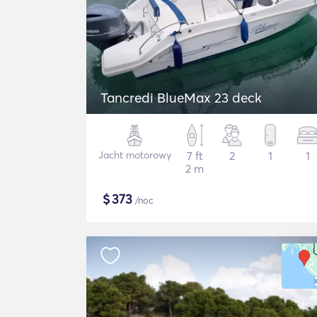
Tancredi BlueMax 23 deck
Jacht motorowy
7 ft
2
1
1
2 m
$
373
/noc