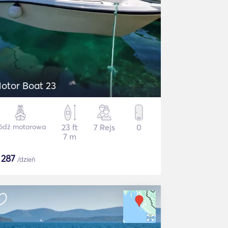
otor Boat 23
ódź motorowa
23 ft
7 Rejs
0
7 m
$
287
/dzień