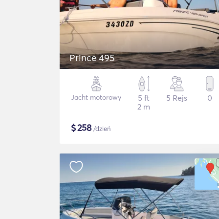
Prince 495
Jacht motorowy
5 ft
5 Rejs
0
2 m
$
258
/dzień