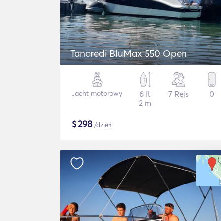
Tancredi BluMax 550 Open
Jacht motorowy
6 ft
7 Rejs
0
2 m
$
298
/dzień