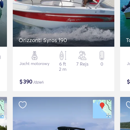
Orizzonti Syros 190
T
Jacht motorowy
6 ft
7 Rejs
0
J
2 m
$
390
/dzień