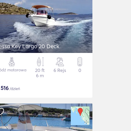
essa Key Largo 20 Deck
ódź motorowa
20 ft
6 Rejs
0
6 m
$
516
/dzień