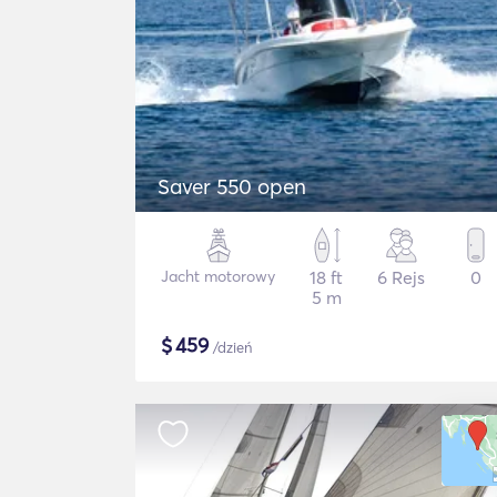
Saver 550 open
Jacht motorowy
18 ft
6 Rejs
0
5 m
$
459
/dzień