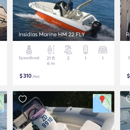
Insidias Marine HM 22 FLY
R
Speedboat
21 ft
2
1
1
6 m
$
310
/noc