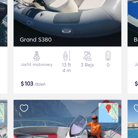
Grand S380
B
Jacht motorowy
13 ft
3 Rejs
0
J
4 m
$
103
/dzień