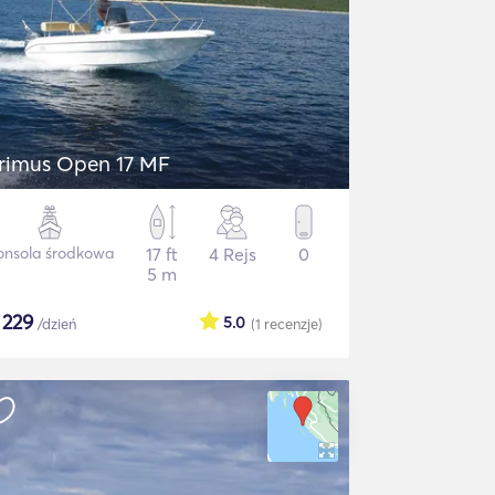
rimus Open 17 MF
onsola środkowa
17 ft
4 Rejs
0
5 m
$
229
5.0
/dzień
(1
recenzje
)