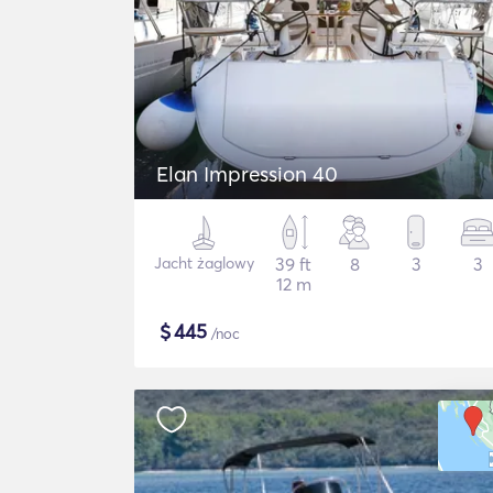
Elan Impression 40
Jacht żaglowy
39 ft
8
3
3
12 m
$
445
/noc