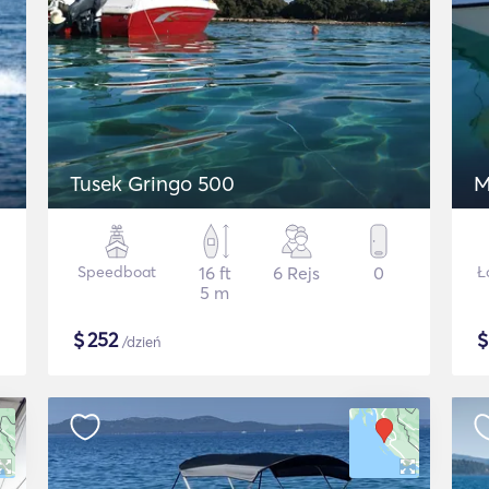
Tusek Gringo 500
M
Speedboat
16 ft
6 Rejs
0
Ł
5 m
$
252
/dzień