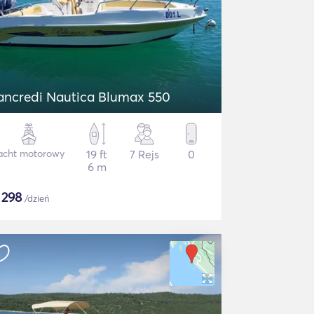
ancredi Nautica Blumax 550
acht motorowy
19 ft
7 Rejs
0
6 m
$
298
/dzień