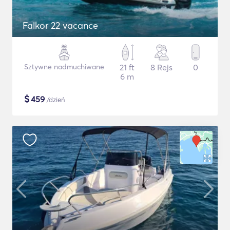
Falkor 22 vacance
Sztywne nadmuchiwane
21 ft
8 Rejs
0
6 m
$
459
/dzień