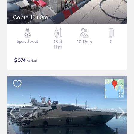
Cobra 10.60m
Speedboat
35 ft
10 Rejs
0
11 m
$
574
/dzień