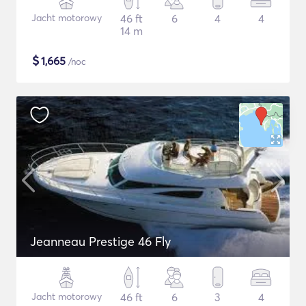
Jacht motorowy
46 ft
6
4
4
14 m
$
1,665
/noc
Jeanneau Prestige 46 Fly
Jacht motorowy
46 ft
6
3
4