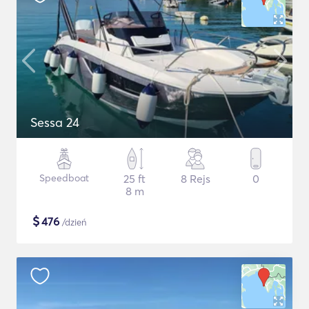
Sessa 24
Speedboat
25 ft
8 Rejs
0
8 m
$
476
/dzień