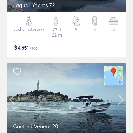
Jaguar Yachts 72
Jacht motorowy
72 ft
6
3
3
22 m
$
4,651
/noc
Cantieri Venere 20