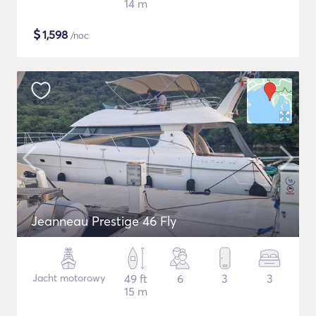
14 m
$
1,598
/noc
Jeanneau Prestige 46 Fly
Jacht motorowy
49 ft
6
3
3
15 m