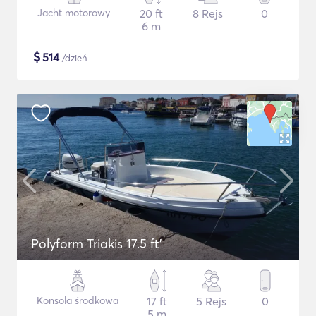
Jacht motorowy
20 ft
8 Rejs
0
6 m
$
514
/dzień
Polyform Triakis 17.5 ft'
Konsola środkowa
17 ft
5 Rejs
0
5 m