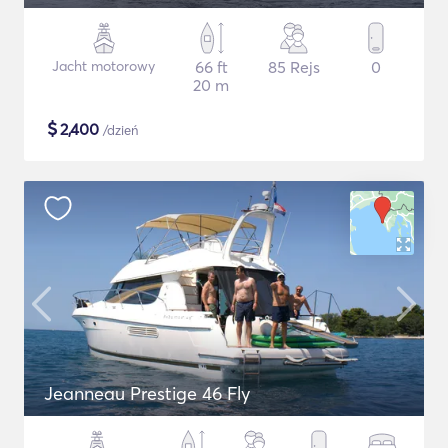
Jacht motorowy
66 ft
85 Rejs
0
20 m
$
2,400
/dzień
Jeanneau Prestige 46 Fly