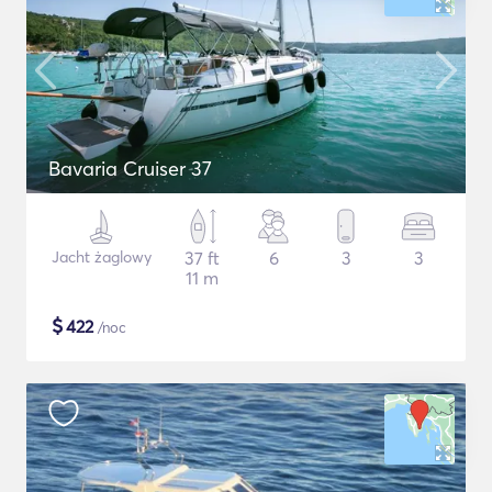
Bavaria Cruiser 37
Jacht żaglowy
37 ft
6
3
3
11 m
$
422
/noc