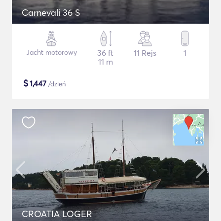
Carnevali 36 S
Jacht motorowy
36 ft
11 Rejs
1
11 m
$
1,447
/dzień
CROATIA LOGER