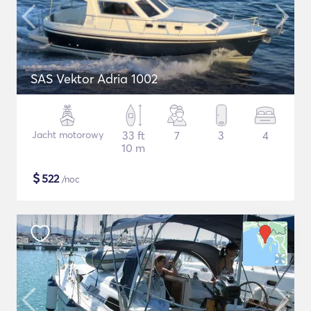
SAS Vektor Adria 1002
Jacht motorowy
33 ft
7
3
4
10 m
$
522
/noc