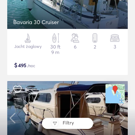
Bavaria 30 Cruiser
Jacht żaglowy
30 ft
6
2
3
9 m
$
495
/noc
Filtry