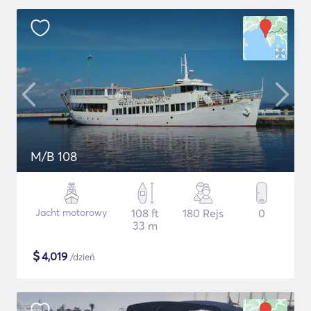
M/B 108
Jacht motorowy
108 ft
180 Rejs
0
33 m
$
4,019
/dzień