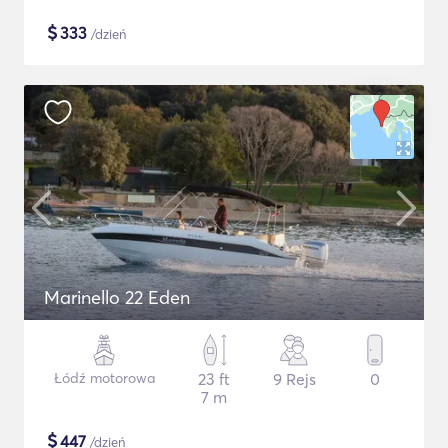
$
333
/dzień
Marinello 22 Eden
Łódź motorowa
23 ft
9 Rejs
0
7 m
$
447
/dzień