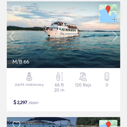
M/B 66
Jacht motorowy
66 ft
120 Rejs
0
20 m
$
2,297
/dzień