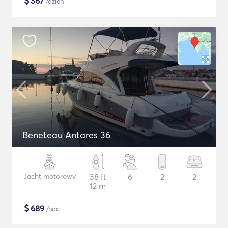
$
367
/dzień
Beneteau Antares 36
Jacht motorowy
38 ft
6
2
2
12 m
$
689
/noc