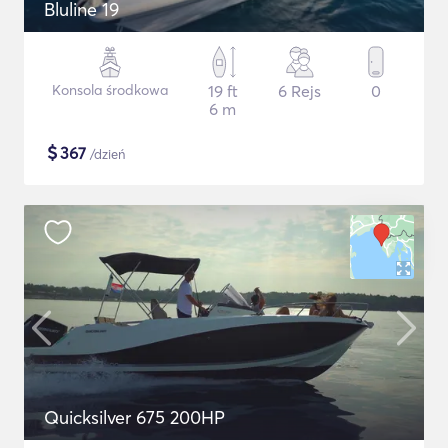
Bluline 19
Konsola środkowa
19 ft
6 Rejs
0
6 m
$
367
/dzień
Quicksilver 675 200HP