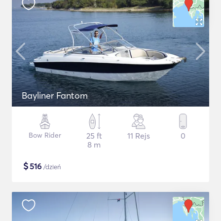
Bayliner Fantom
Bow Rider
25 ft
11 Rejs
0
8 m
$
516
/dzień