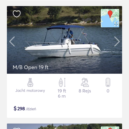
M/B Open 19 ft
Jacht motorowy
19 ft
8 Rejs
0
6 m
$
298
/dzień