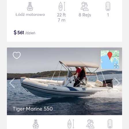
Łódź motorowa
22 ft
8 Rejs
1
7 m
$
561
/dzień
Tiger Marine 550