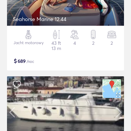
Seahorse Marine 12.44
Jacht motorowy
43 ft
4
2
2
13 m
$
689
/noc