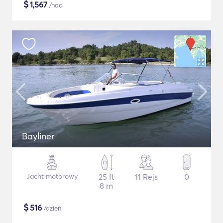
$
1,567
/noc
Bayliner
Jacht motorowy
25 ft
11 Rejs
0
8 m
$
516
/dzień