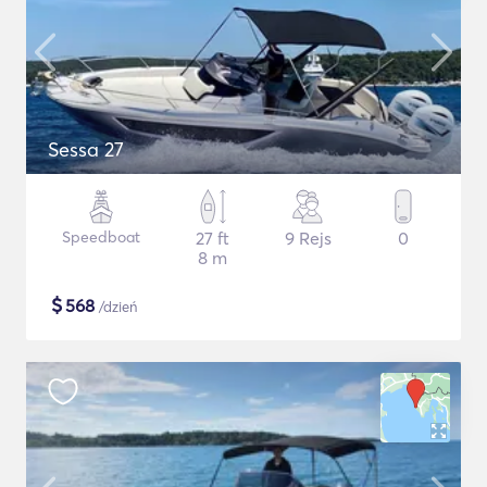
Sessa 27
Speedboat
27 ft
9 Rejs
0
8 m
$
568
/dzień