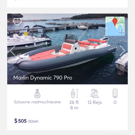
Marlin Dynamic 790 Pro
Sztywne nadmuchiwane
26 ft
12 Rejs
0
8 m
$
505
/dzień