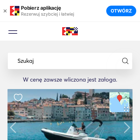
Pobierz aplikację
×
OTWÓRZ
Rezerwuj szybciej i łatwiej
Szukaj
W cenę zawsze wliczona jest załoga.