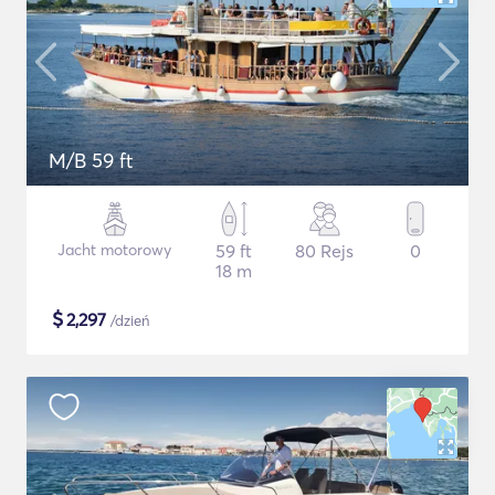
M/B 59 ft
Jacht motorowy
59 ft
80 Rejs
0
18 m
$
2,297
/dzień