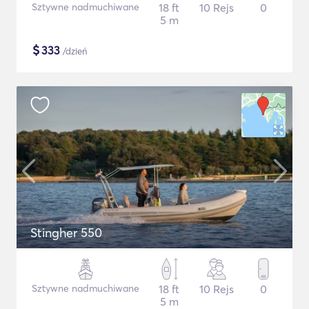
Sztywne nadmuchiwane
18 ft
10 Rejs
0
5 m
$
333
/dzień
Stingher 550
Sztywne nadmuchiwane
18 ft
10 Rejs
0
5 m