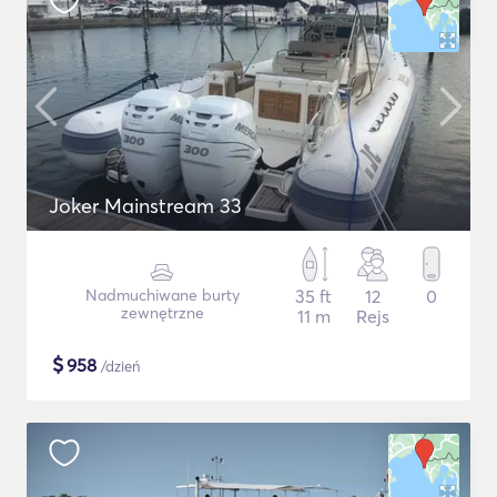
Joker Mainstream 33
Nadmuchiwane burty
35 ft
12
0
zewnętrzne
11 m
Rejs
$
958
/dzień