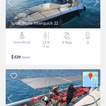
Sport Mare Interquick 22
Speedboat
23 ft
9 Rejs
0
7 m
$
539
/dzień