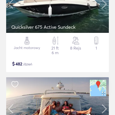
Quicksilver 675 Active Sundeck
Jacht motorowy
21 ft
8 Rejs
1
6 m
$
482
/dzień