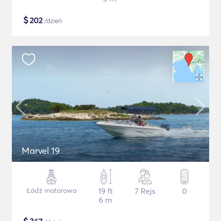
$
202
/dzień
Marvel 19
Łódź motorowa
19 ft
7 Rejs
0
6 m