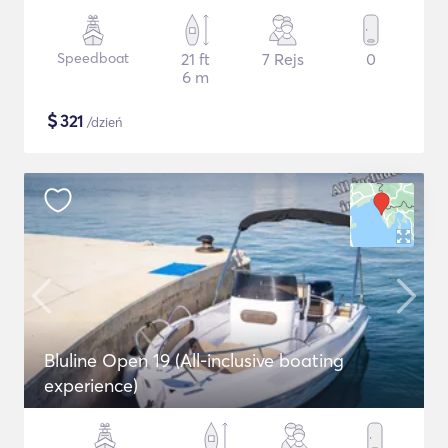
Speedboat
21 ft
7 Rejs
0
6 m
$
321
/dzień
Bluline Open 19 (All-inclusive boating
experience)