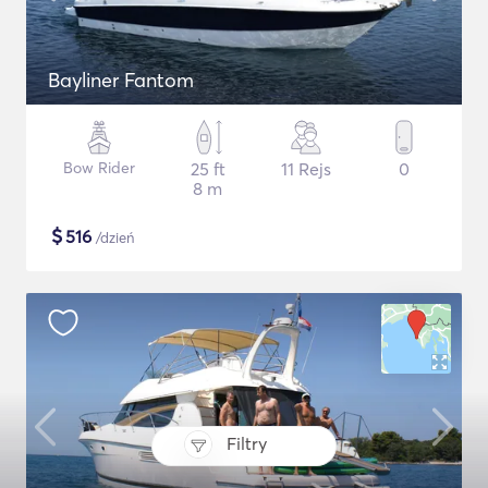
Bayliner Fantom
Bow Rider
25 ft
11 Rejs
0
8 m
$
516
/dzień
Filtry