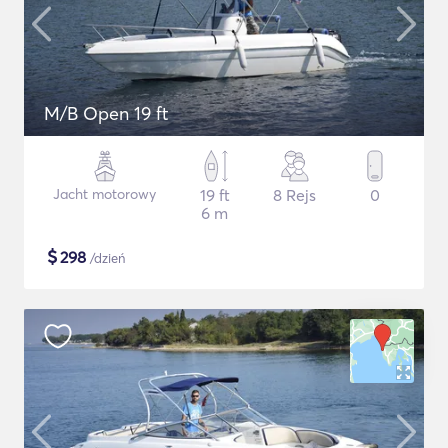
M/B Open 19 ft
Jacht motorowy
19 ft
8 Rejs
0
6 m
$
298
/dzień