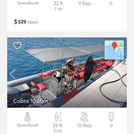
Speedboat
23 ft
9 Rejs
0
7 m
$
539
/dzień
Cobra 10.60m
Speedboat
35 ft
10 Rejs
0
11 m