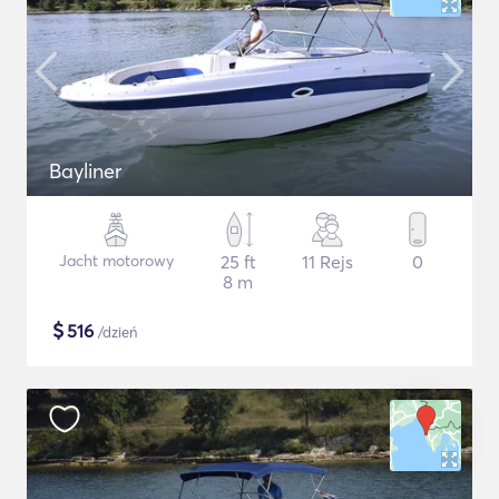
Bayliner
Jacht motorowy
25 ft
11 Rejs
0
8 m
$
516
/dzień