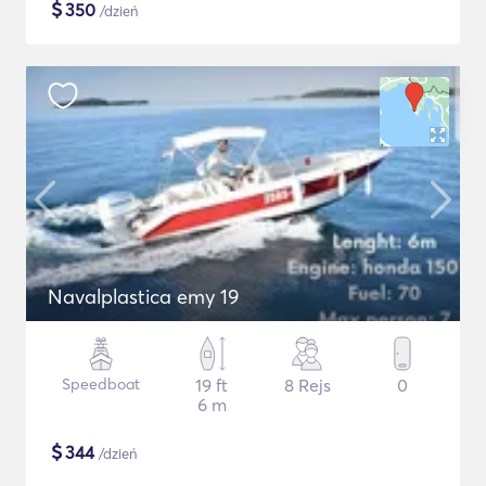
$
350
/dzień
Navalplastica emy 19
Speedboat
19 ft
8 Rejs
0
6 m
$
344
/dzień