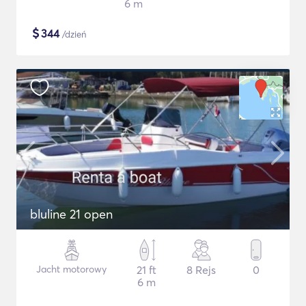
6 m
$
344
/dzień
bluline 21 open
Jacht motorowy
21 ft
8 Rejs
0
6 m