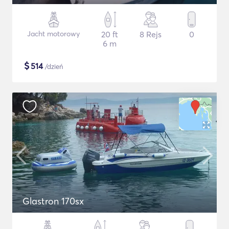
Jacht motorowy
20 ft
8 Rejs
0
6 m
$
514
/dzień
Glastron 170sx