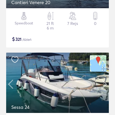
Cantieri Venere 20
Speedboat
21 ft
7 Rejs
0
6 m
$
321
/dzień
Sessa 24