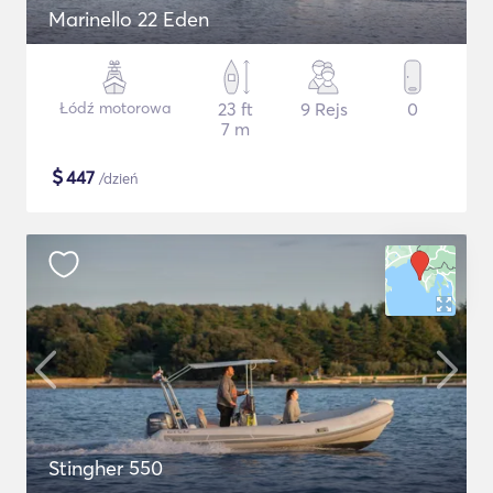
Marinello 22 Eden
Łódź motorowa
23 ft
9 Rejs
0
7 m
$
447
/dzień
Stingher 550