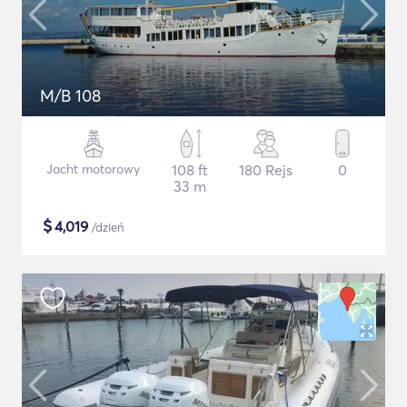
M/B 108
Jacht motorowy
108 ft
180 Rejs
0
33 m
$
4,019
/dzień