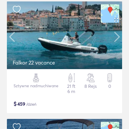
Falkor 22 vacance
Sztywne nadmuchiwane
21 ft
8 Rejs
0
6 m
$
459
/dzień