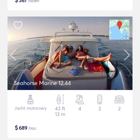
$
367
/dzień
Seahorse Marine 12.44
Jacht motorowy
43 ft
4
2
2
13 m
$
689
/noc