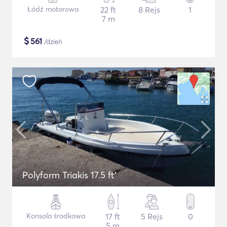
Łódź motorowa
22 ft
8 Rejs
1
7 m
$
561
/dzień
Polyform Triakis 17.5 ft'
Konsola środkowa
17 ft
5 Rejs
0
5 m