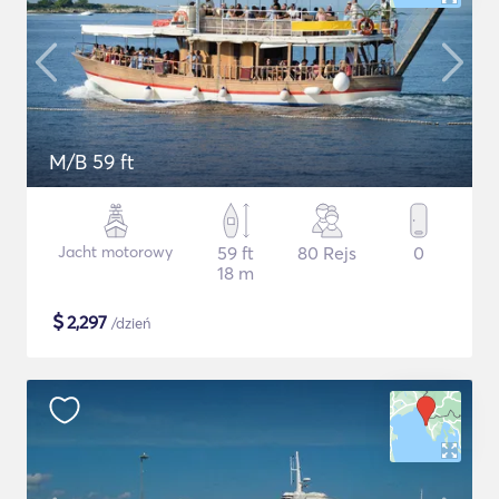
M/B 59 ft
Jacht motorowy
59 ft
80 Rejs
0
18 m
$
2,297
/dzień