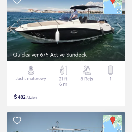
Quicksilver 675 Active Sundeck
Jacht motorowy
21 ft
8 Rejs
1
6 m
$
482
/dzień