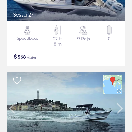
Sessa 27
Speedboat
27 ft
9 Rejs
0
8 m
$
568
/dzień