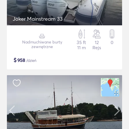
Joker Mainstream 33
Nadmuchiwane burty
35 ft
12
0
zewnętrzne
11 m
Rejs
$
958
/dzień