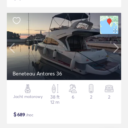
Beneteau Antares 36
Jacht motorowy
38 ft
6
2
2
12 m
$
689
/noc