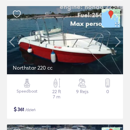
Northstar 220 cc
Speedboat
22 ft
9 Rejs
0
7 m
$
361
/dzień