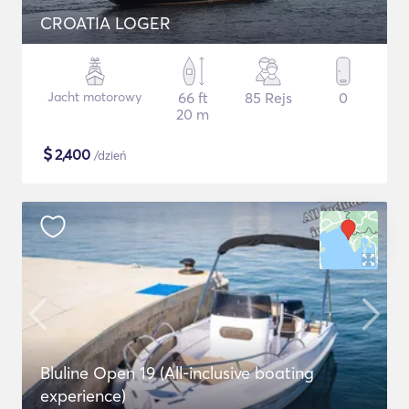
CROATIA LOGER
Jacht motorowy
66 ft
85 Rejs
0
20 m
$
2,400
/dzień
Bluline Open 19 (All-inclusive boating
experience)