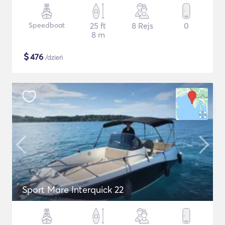
Speedboat
25 ft
8 Rejs
0
8 m
$
476
/dzień
Sport Mare Interquick 22