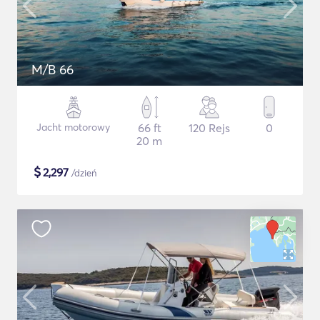
M/B 66
Jacht motorowy
66 ft
120 Rejs
0
20 m
$
2,297
/dzień