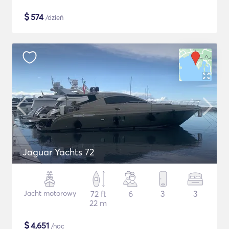
$
574
/dzień
Jaguar Yachts 72
Jacht motorowy
72 ft
6
3
3
22 m
$
4,651
/noc