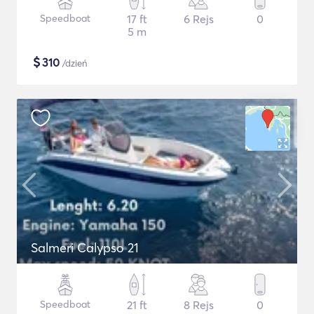
Speedboat
17 ft
6 Rejs
0
5 m
$
310
/dzień
Salmeri Calypso 21
Speedboat
21 ft
8 Rejs
0