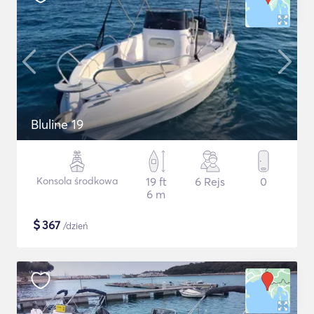
Bluline 19
Konsola środkowa
19 ft
6 Rejs
0
6 m
$
367
/dzień