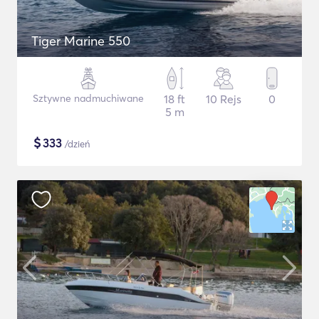
Tiger Marine 550
Sztywne nadmuchiwane
18 ft
10 Rejs
0
5 m
$
333
/dzień