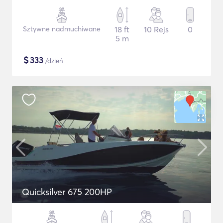
Sztywne nadmuchiwane
18 ft
10 Rejs
0
5 m
$
333
/dzień
Quicksilver 675 200HP