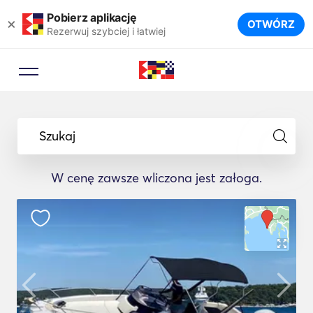
Pobierz aplikację
×
OTWÓRZ
Rezerwuj szybciej i łatwiej
Szukaj
W cenę zawsze wliczona jest załoga.