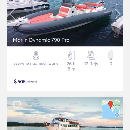
Marlin Dynamic 790 Pro
Sztywne nadmuchiwane
26 ft
12 Rejs
0
8 m
$
505
/dzień