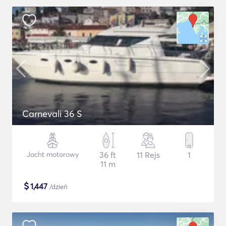
Carnevali 36 S
Jacht motorowy
36 ft
11 Rejs
1
11 m
$
1,447
/dzień