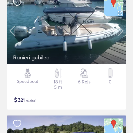
Ranieri gubileo
Speedboat
18 ft
6 Rejs
0
5 m
$
321
/dzień