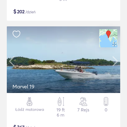
$
202
/dzień
Marvel 19
Łódź motorowa
19 ft
7 Rejs
0
6 m