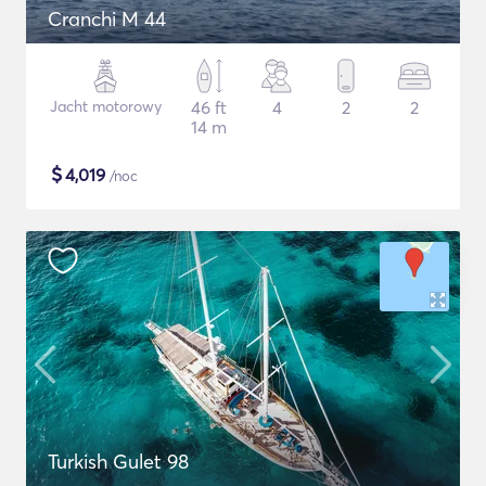
Cranchi M 44
Jacht motorowy
46 ft
4
2
2
14 m
$
4,019
/noc
Turkish Gulet 98