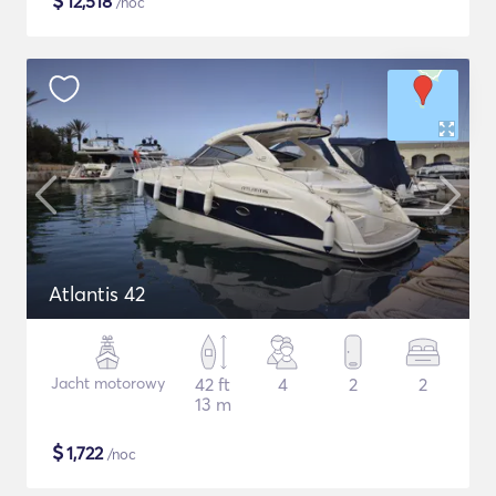
$
12,518
/noc
Atlantis 42
Jacht motorowy
42 ft
4
2
2
13 m
$
1,722
/noc