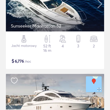
Sunseeker Manhattan 52
Jacht motorowy
52 ft
4
3
2
16 m
$
6,776
/noc