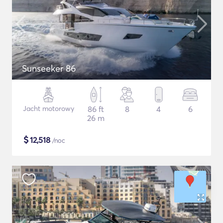
Sunseeker 86
Jacht motorowy
86 ft
8
4
6
26 m
$
12,518
/noc