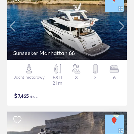
Sunseeker Manhattan 66
Jacht motorowy
68 ft
8
3
6
21 m
$
7,465
/noc