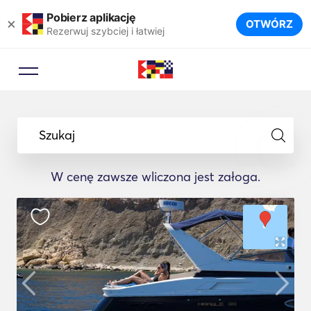
Pobierz aplikację
×
OTWÓRZ
Rezerwuj szybciej i łatwiej
Szukaj
W cenę zawsze wliczona jest załoga.