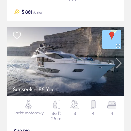
$
861
/dzień
Sunseeker 86 Yacht
Jacht motorowy
86 ft
8
4
4
26 m