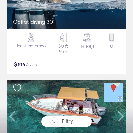
Qalfat diving 30'
Jacht motorowy
30 ft
14 Rejs
0
9 m
$
516
/dzień
Filtry