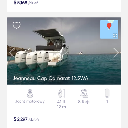
$
5,168
/dzień
Jeanneau Cap Camarat 12.5WA
Jacht motorowy
41 ft
8 Rejs
1
12 m
$
2,297
/dzień