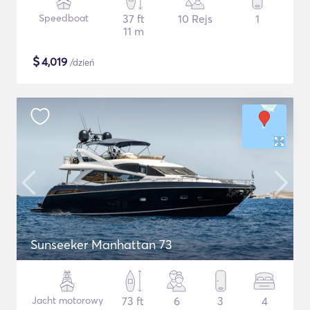
Speedboat
37 ft
10 Rejs
1
11 m
$
4,019
/dzień
Sunseeker Manhattan 73
Jacht motorowy
73 ft
6
3
4