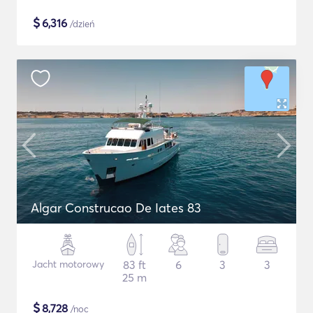
$
6,316
/dzień
Algar Construcao De Iates 83
Jacht motorowy
83 ft
6
3
3
25 m
$
8,728
/noc