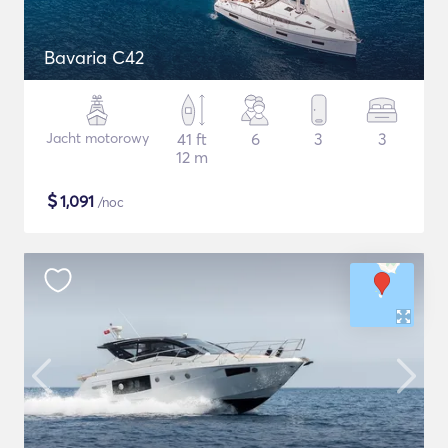
Bavaria C42
Jacht motorowy
41 ft
6
3
3
12 m
$
1,091
/noc