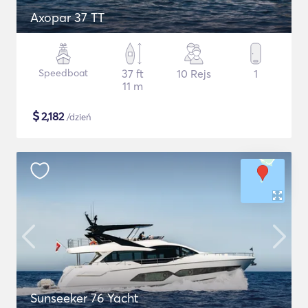
Axopar 37 TT
Speedboat
37 ft
10 Rejs
1
11 m
$
2,182
/dzień
Sunseeker 76 Yacht