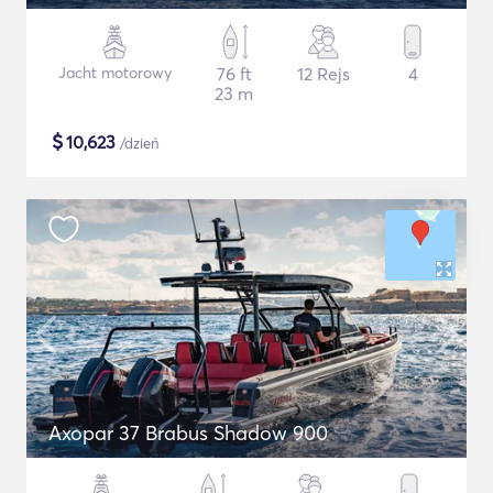
Jacht motorowy
76 ft
12 Rejs
4
23 m
$
10,623
/dzień
Axopar 37 Brabus Shadow 900