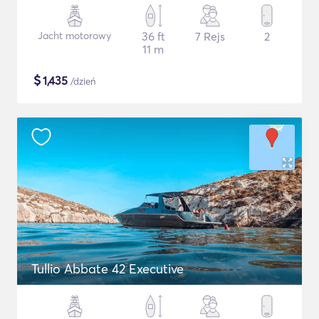
Jacht motorowy
36 ft
7 Rejs
2
11 m
$
1,435
/dzień
Tullio Abbate 42 Executive