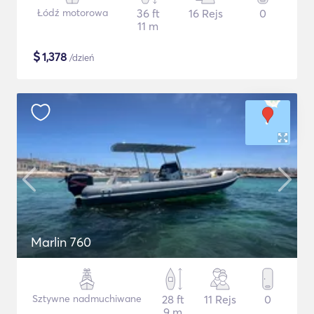
Łódź motorowa
36 ft
16 Rejs
0
11 m
$
1,378
/dzień
Marlin 760
Sztywne nadmuchiwane
28 ft
11 Rejs
0
9 m