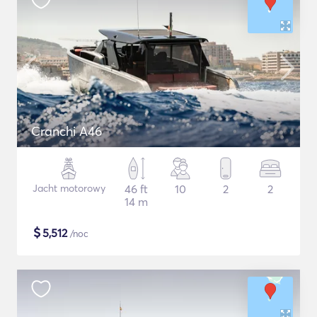
Cranchi A46
Jacht motorowy
46 ft
10
2
2
14 m
$
5,512
/noc