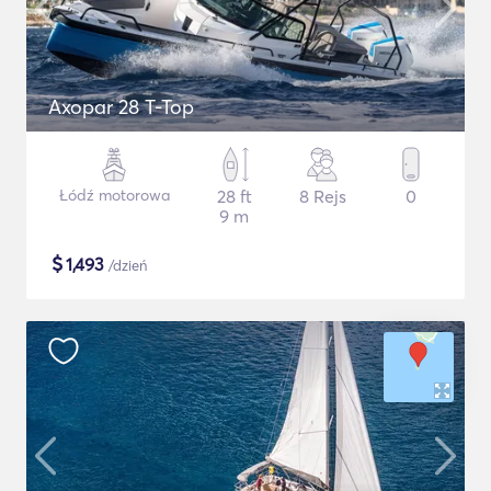
Axopar 28 T-Top
Łódź motorowa
28 ft
8 Rejs
0
9 m
$
1,493
/dzień