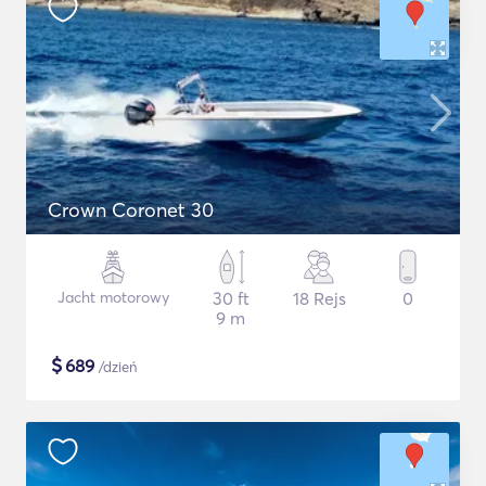
Crown Coronet 30
Jacht motorowy
30 ft
18 Rejs
0
9 m
$
689
/dzień