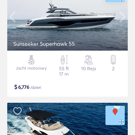
Sunseeker Superhawk 55
Jacht motorowy
55 ft
10 Rejs
2
17 m
$
6,776
/dzień