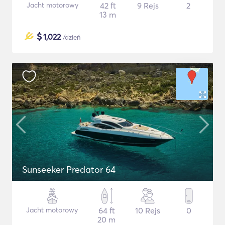
Jacht motorowy
42 ft
9 Rejs
2
13 m
$
1,022
/dzień
Sunseeker Predator 64
Jacht motorowy
64 ft
10 Rejs
0
20 m