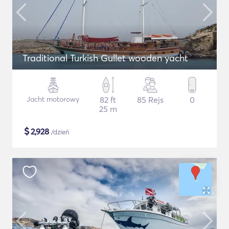
Traditional Turkish Gullet wooden yacht
Jacht motorowy
82 ft
85 Rejs
0
25 m
$
2,928
/dzień