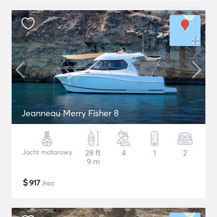
Jeanneau Merry Fisher 8
Jacht motorowy
28 ft
4
1
2
9 m
$
917
/noc