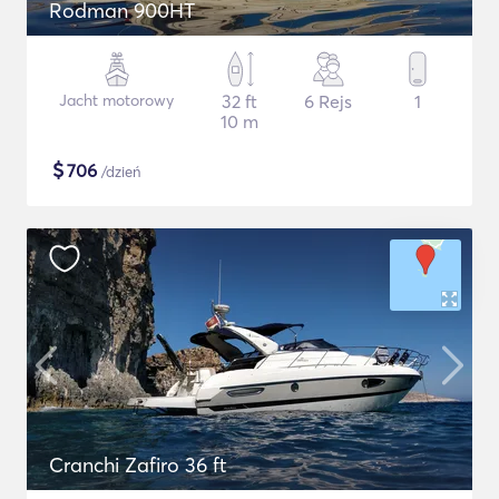
Rodman 900HT
Jacht motorowy
32 ft
6 Rejs
1
10 m
$
706
/dzień
Cranchi Zafiro 36 ft