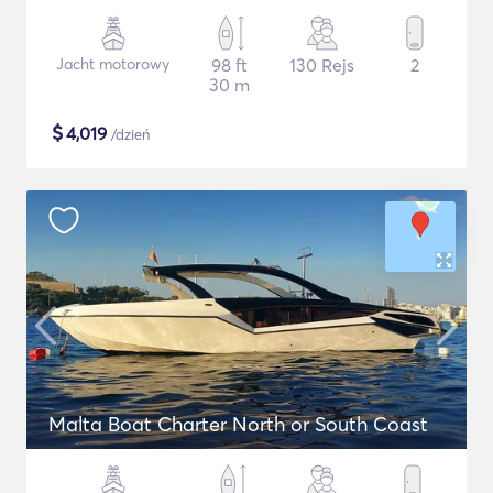
Jacht motorowy
98 ft
130 Rejs
2
30 m
$
4,019
/dzień
Malta Boat Charter North or South Coast