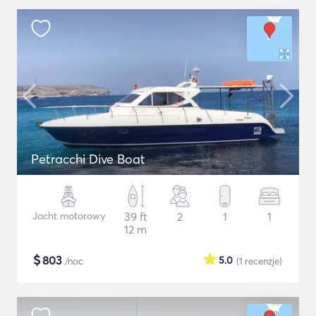
Petracchi Dive Boat
Jacht motorowy
39 ft
2
1
1
12 m
$
803
5.0
/noc
(1
recenzje
)