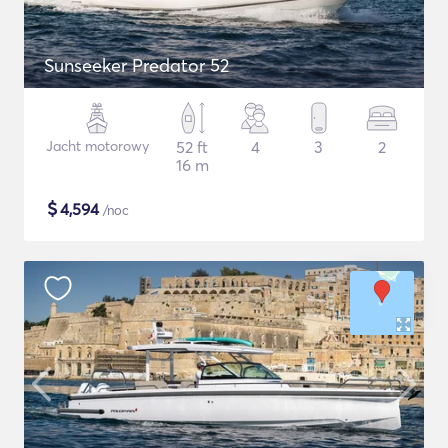
Sunseeker Predator 52
Jacht motorowy
52 ft
4
3
2
16 m
$
4,594
/noc