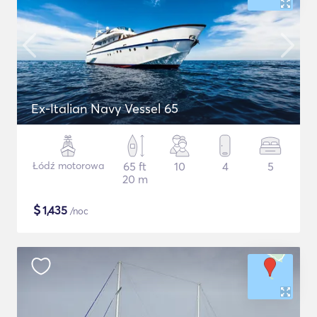
Ex-Italian Navy Vessel 65
Łódź motorowa
65 ft
10
4
5
20 m
$
1,435
/noc