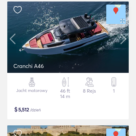
Cranchi A46
Jacht motorowy
46 ft
8 Rejs
1
14 m
$
5,512
/dzień