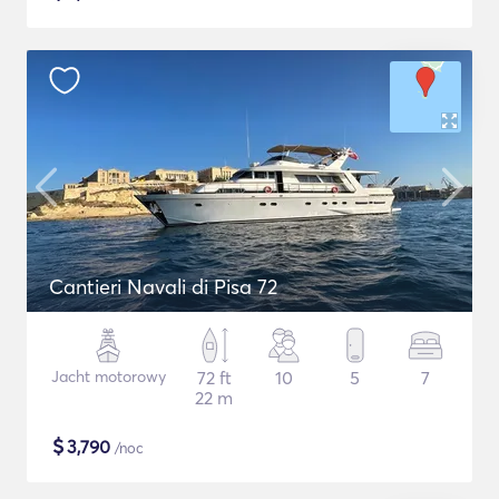
Cantieri Navali di Pisa 72
Jacht motorowy
72 ft
10
5
7
22 m
$
3,790
/noc