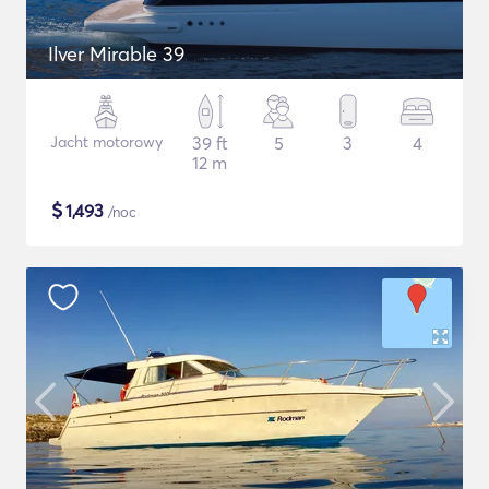
Ilver Mirable 39
Jacht motorowy
39 ft
5
3
4
12 m
$
1,493
/noc